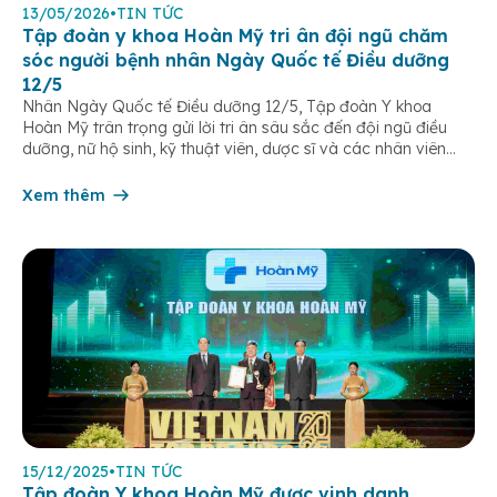
13/05/2026
•
TIN TỨC
Tập đoàn y khoa Hoàn Mỹ tri ân đội ngũ chăm
sóc người bệnh nhân Ngày Quốc tế Điều dưỡng
12/5
Nhân Ngày Quốc tế Điều dưỡng 12/5, Tập đoàn Y khoa
Hoàn Mỹ trân trọng gửi lời tri ân sâu sắc đến đội ngũ điều
dưỡng, nữ hộ sinh, kỹ thuật viên, dược sĩ và các nhân viên
chăm sóc người bệnh trên toàn hệ thống – những người luôn
âm thầm đồng hành trên […]
Xem thêm
15/12/2025
•
TIN TỨC
Tập đoàn Y khoa Hoàn Mỹ được vinh danh