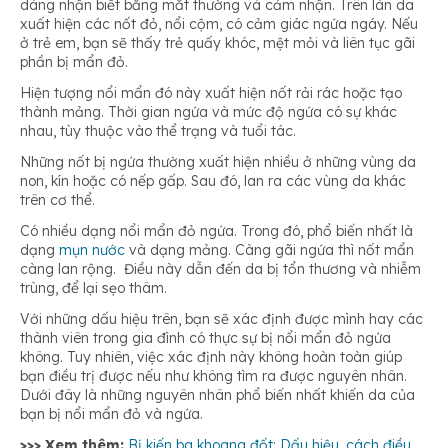
dàng nhận biết bằng mắt thường và cảm nhận. Trên làn da
xuất hiện các nốt đỏ, nổi cộm, có cảm giác ngứa ngáy. Nếu
ở trẻ em, bạn sẽ thấy trẻ quấy khóc, mệt mỏi và liên tục gãi
phần bị mẩn đỏ.
Hiện tượng nổi mẩn đó này xuất hiện nốt rải rác hoặc tạo
thành mảng. Thời gian ngứa và mức độ ngứa có sự khác
nhau, tùy thuộc vào thể trạng và tuổi tác.
Những nốt bị ngứa thường xuất hiện nhiều ở những vùng da
non, kín hoặc có nếp gấp. Sau đó, lan ra các vùng da khác
trên cơ thể.
Có nhiều dạng nổi mẩn đỏ ngứa. Trong đó, phổ biến nhất là
dạng
mụn nước
và dạng mảng. Càng gãi ngứa thì nốt mẩn
càng lan rộng. Điều này dẫn đến da bị tổn thương và nhiễm
trùng, để lại sẹo thâm.
Với những dấu hiệu trên, bạn sẽ xác định được mình hay các
thành viên trong gia đình có thực sự bị nổi mẩn đỏ ngứa
không. Tuy nhiên, việc xác định này không hoàn toàn giúp
bạn điều trị được nếu như không tìm ra được nguyên nhân.
Dưới đây là những nguyên nhân phổ biến nhất khiến da của
bạn bị nổi mẩn đỏ và ngứa.
>>> Xem thêm:
Bị kiến ba khoang đốt: Dấu hiệu, cách điều