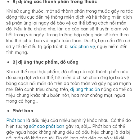
Bị dị ứng các thành phần trong thuốc
Khi sử dụng thuốc, một số thành phần trong thuốc gây ra tác
động tiêu cực đến hệ thống miễn dịch và hệ thống miễn dịch
sẽ phản ứng lại ngay để bảo vệ cơ thể bằng cách nổi mẩn
đỏ. Nếu triệu chứng nhẹ, làn da của bạn sẽ thuyên giảm và
hết trong vài ngày. Trong trường hợp nặng hơn sẽ kèm theo
khó thở, phát ban và ngứa toàn thân. Do đó, bạn cần đến cơ
sở y tế để điều trị gấp tránh bị
sốc phản vệ
, nguy hiểm đến
tính mạng.
Bị dị ứng thực phẩm, đồ uống
Khi cơ thể nạp thực phẩm, đồ uống có một thành phần nào
đó xung đột với cơ thể, hệ miễn dịch sẽ phản ứng lại bảo vệ
bằng cách nổi mẩn đỏ trên da toàn thân và gây ngứa mạnh
mẽ. Bên cạnh triệu chứng trên,
dị ứng thức ăn
nặng có thể có
triệu chứng khác như buồn nôn, hoa mắt chóng mặt, ngứa
trong cổ họng…
Phát ban
Phát ban
là dấu hiệu của nhiều bệnh lý khác nhau. Có thể do
hiện tượng
sốt cao phát ban
gây ra, sởi,… Phát ban có thể
gây ngứa hoặc không nhưng đều có dấu hiệu chung là da bị
nổi mẩn đỏ khắp người. Do đó, bạn cần đến cơ sở y tế để