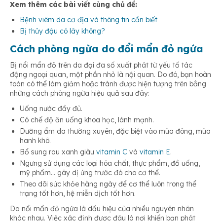
Xem thêm các bài viết cùng chủ đề:
Bệnh viêm da cơ địa và thông tin cần biết
Bị thủy đậu có lây không?
Cách phòng ngừa do đổi mẩn đỏ ngứa
Bị nổi mẩn đỏ trên da đại đa số xuất phát từ yếu tố tác
động ngoại quan, một phần nhỏ là nội quan. Do đó, bạn hoàn
toàn có thể làm giảm hoặc tránh được hiện tượng trên bằng
những cách phòng ngừa hiệu quả sau đây:
Uống nước đầy đủ.
Có chế độ ăn uống khoa học, lành mạnh.
Dưỡng ẩm da thường xuyên, đặc biệt vào mùa đông, mùa
hanh khô.
Bổ sung rau xanh giàu
vitamin C
và
vitamin E
.
Ngưng sử dụng các loại hóa chất, thực phẩm, đồ uống,
mỹ phẩm… gây dị ứng trước đó cho cơ thể.
Theo dõi sức khỏe hàng ngày để cơ thể luôn trong thể
trạng tốt hơn, hệ miễn dịch tốt hơn.
Da nổi mẩn đỏ ngứa là dấu hiệu của nhiều nguyên nhân
khác nhau. Việc xác định được đâu là nơi khiến bạn phát