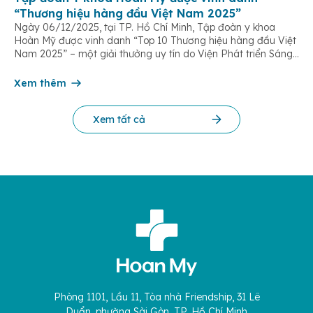
“Thương hiệu hàng đầu Việt Nam 2025”
Ngày 06/12/2025, tại TP. Hồ Chí Minh, Tập đoàn y khoa
Hoàn Mỹ được vinh danh “Top 10 Thương hiệu hàng đầu Việt
Nam 2025” – một giải thưởng uy tín do Viện Phát triển Sáng
chế và Đổi mới Công nghệ phối hợp với Trung tâm Nghiên
cứu Phát triển Doanh nghiệp Châu Á […]
Xem thêm
Xem tất cả
Phòng 1101, Lầu 11, Tòa nhà Friendship, 31 Lê
Duẩn, phường Sài Gòn, TP. Hồ Chí Minh