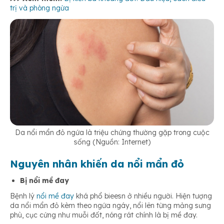
trị và phòng ngừa
Da nổi mẩn đỏ ngứa là triệu chứng thường gặp trong cuộc
sống (Nguồn: Internet)
Nguyên nhân khiến da nổi mẩn đỏ
Bị nổi mề đay
Bệnh lý
nổi mề đay
khá phổ bieesn ở nhiều người. Hiện tượng
da nổi mẩn đỏ kèm theo ngứa ngáy, nổi lên từng mảng sưng
phù, cục cứng như muỗi đốt, nóng rát chính là bị mề đay.