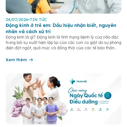
24/07/2026
•
TIN TỨC
Động kinh ở trẻ em: Dấu hiệu nhận biết, nguyên
nhân và cách xử trí
Động kinh là gì? Động kinh là tình trạng bệnh lý của não đặc
trưng bởi sự xuất hiện lặp lại của các cơn co giật do sự phóng
điện đột ngột, quá mức và đồng thời của các tế bào thần
kinh trong não. Những cơn này có thể gây ra rối loạn vận […]
Xem thêm