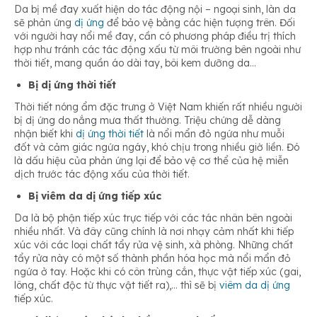
Da bị mề đay xuất hiện do tác động nội – ngoại sinh, làn da
sẽ phản ứng
dị ứng
để bảo vệ bằng các hiện tượng trên. Đối
với người hay nổi mề đay, cần có phương pháp điều trị thích
hợp như tránh các tác động xấu từ môi trường bên ngoài như
thời tiết, mang quần áo dài tay, bôi kem dưỡng da…
Bị dị ứng thời tiết
Thời tiết nóng ẩm đặc trưng ở Việt Nam khiến rất nhiều người
bị dị ứng do nắng mưa thất thường. Triệu chứng dễ dàng
nhận biết khi
dị ứng thời tiết
là nổi mẩn đỏ ngứa như muỗi
đốt và cảm giác ngứa ngáy, khó chịu trong nhiều giờ liền. Đó
là dấu hiệu của phản ứng lại để bảo vệ cơ thể của hệ miễn
dịch trước tác động xấu của thời tiết.
Bị viêm da dị ứng tiếp xúc
Da là bộ phận tiếp xúc trực tiếp với các tác nhân bên ngoài
nhiều nhất. Và đây cũng chính là nơi nhạy cảm nhất khi tiếp
xúc với các loại chất tẩy rửa vệ sinh, xà phòng. Những chất
tẩy rửa này có một số thành phần hóa học mà nổi mẩn đỏ
ngứa ở tay. Hoặc khi có côn trùng cắn, thực vật tiếp xúc (gai,
lông, chất độc từ thực vật tiết ra),… thì sẽ bị
viêm da dị ứng
tiếp xúc.