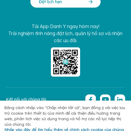
Đặt lịch hẹn
Tải App Danh Y ngay hôm nay!
Trải nghiệm tính năng đặt lịch, quản lý hồ sơ và nhận
các ưu đãi.
Kết nối với chúng tôi
Bằng cách nhấp vào "Chấp nhận tất cả", bạn đồng ý với việc lưu
trữ cookie trên thiết bị của mình để cải thiện điều hướng trang
Copyright 2026 © Hoan My Corporation
Chính sách bảo mật
web, phân tích việc sử dụng trang và hỗ trợ các nỗ lực tiếp thị
của chúng tôi.
Nhấp vào đây để tìm hiểu thêm về chính sách cookie của chúng