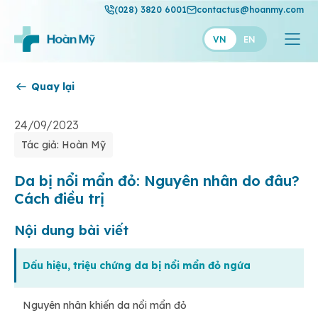
(028) 3820 6001
contactus@hoanmy.com
VN
EN
Quay lại
Hoàn Mỹ
Hoàn Mỹ Gold
24/09/2023
Tác giả: Hoàn Mỹ
Hạnh Phúc
Thuận Mỹ
Da bị nổi mẩn đỏ: Nguyên nhân do đâu?
Cách điều trị
Nội dung bài viết
Dấu hiệu, triệu chứng da bị nổi mẩn đỏ ngứa
Nguyên nhân khiến da nổi mẩn đỏ