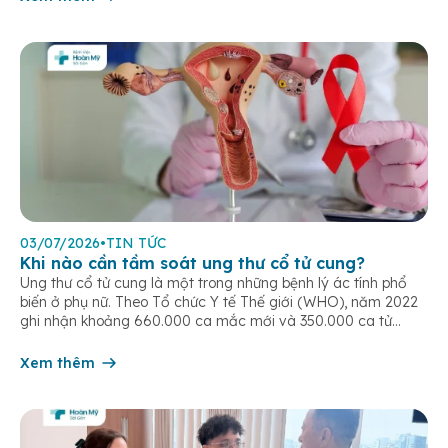
03/07/2026
•
TIN TỨC
Khi nào cần tầm soát ung thư cổ tử cung?
Ung thư cổ tử cung là một trong những bệnh lý ác tính phổ
biến ở phụ nữ. Theo Tổ chức Y tế Thế giới (WHO), năm 2022
ghi nhận khoảng 660.000 ca mắc mới và 350.000 ca tử
vong do ung thư cổ tử cung trên toàn cầu. Tầm soát ung thư
cổ tử […]
Xem thêm