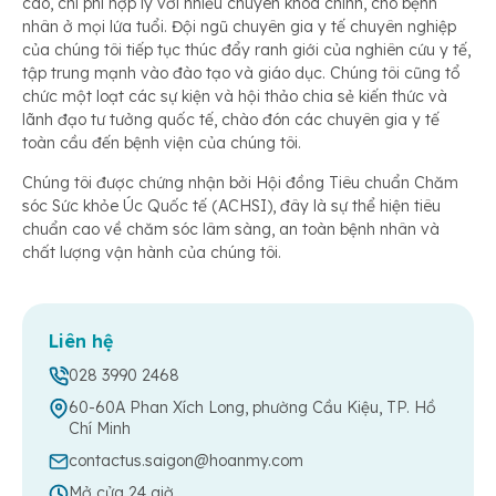
cao, chi phí hợp lý với nhiều chuyên khoa chính, cho bệnh
nhân ở mọi lứa tuổi. Đội ngũ chuyên gia y tế chuyên nghiệp
của chúng tôi tiếp tục thúc đẩy ranh giới của nghiên cứu y tế,
tập trung mạnh vào đào tạo và giáo dục. Chúng tôi cũng tổ
chức một loạt các sự kiện và hội thảo chia sẻ kiến thức và
lãnh đạo tư tưởng quốc tế, chào đón các chuyên gia y tế
toàn cầu đến bệnh viện của chúng tôi.
Chúng tôi được chứng nhận bởi Hội đồng Tiêu chuẩn Chăm
sóc Sức khỏe Úc Quốc tế (ACHSI), đây là sự thể hiện tiêu
chuẩn cao về chăm sóc lâm sàng, an toàn bệnh nhân và
chất lượng vận hành của chúng tôi.
Liên hệ
028 3990 2468
60-60A Phan Xích Long, phường Cầu Kiệu, TP. Hồ
Chí Minh
contactus.saigon@hoanmy.com
Mở cửa 24 giờ