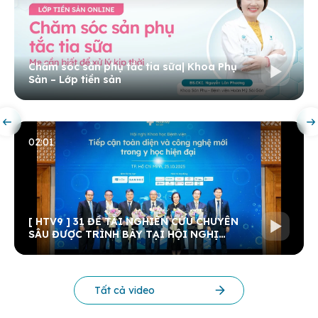
Chăm sóc sản phụ tắc tia sữa| Khoa Phụ
Sản – Lớp tiền sản
02:01
[ HTV9 ] 31 ĐỀ TÀI NGHIÊN CỨU CHUYÊN
SÂU ĐƯỢC TRÌNH BÀY TẠI HỘI NGHỊ
KHOA HỌC THƯỜNG NIÊN BV 2025
Tất cả video