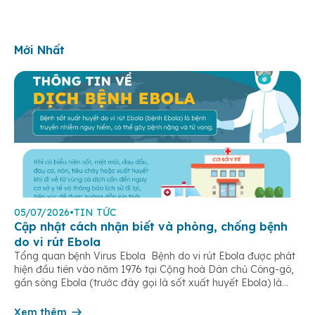
Mới Nhất
05/07/2026
•
TIN TỨC
Cập nhật cách nhận biết và phòng, chống bệnh
do vi rút Ebola
Tổng quan bệnh Virus Ebola Bệnh do vi rút Ebola được phát
hiện đầu tiên vào năm 1976 tại Cộng hoà Dân chủ Công-gô,
gần sông Ebola (trước đây gọi là sốt xuất huyết Ebola) là
một bệnh truyền nhiễm cấp tính, có thể bùng phát thành
dịch. Bệnh lây truyền do tiếp xúc trực […]
Xem thêm