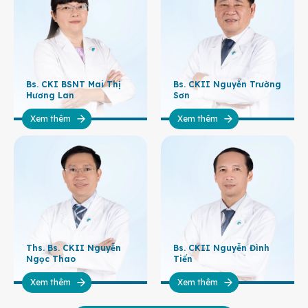
Bs. CKI BSNT Mai Thị
Bs. CKII Nguyễn Trường
Hương Lan
Sơn
Xem thêm
Xem thêm
Ths. Bs. CKII Nguyễn
Bs. CKII Nguyễn Đình
Ngọc Thao
Tiến
Xem thêm
Xem thêm