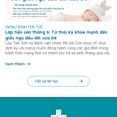
15/06/2026
•
TIN TỨC
Lớp tiền sản tháng 6: Từ thai kỳ khỏe mạnh đến
giấc ngủ đầu đời của bé
Lớp Tiền Sản tại Bệnh viện Hoàn Mỹ Sài Gòn được tổ chức
định kỳ với mong muốn đồng hành cùng các gia đình trong
hành trình mang thai và chăm sóc trẻ sơ sinh, thông qua việc
cập nhật kiến thức y khoa thiết thực cho từng giai đoạn thai
kỳ và sau sinh. Trong tháng 6/2026, chương […]
Xem thêm
Tất cả tin tức