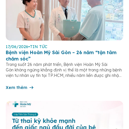
17/06/2026
•
TIN TỨC
Bệnh viện Hoàn Mỹ Sài Gòn – 26 năm “tận tâm
chăm sóc”
Trong suốt 26 năm phát triển, Bệnh viện Hoàn Mỹ Sài
Gòn không ngừng khẳng định vị thế là một trong những bệnh
viện tư nhân uy tín tại TP.HCM, nhiều năm liền được ghi nhận
trong nhóm 10 bệnh viện có chất lượng hàng đầu theo các bộ
tiêu chí đánh giá của Bộ y tế. Điều tạo nên giá trị của […]
Xem thêm