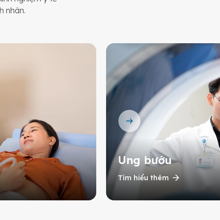
h nhân.
Ung bướu
Tìm hiểu thêm