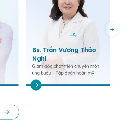
Bs. Trần Vương Thảo
Ths.
Nghi
Nghĩ
Giám đốc phát triển chuyên môn
Phó Gi
ung bướu - Tập đoàn hoàn mỹ