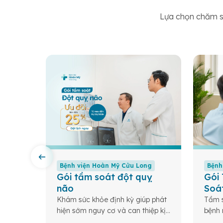
Lựa chọn chăm só
Bệnh viện Hoàn Mỹ Cửu Long
Bệnh
 cơ
Gói tầm soát đột quỵ
Gói
não
Soá
 – Nền
Khám sức khỏe định kỳ giúp phát
Tầm s
mạnh
hiện sớm nguy cơ và can thiệp kịp
bệnh 
thời các bệnh lý nguy hiểm