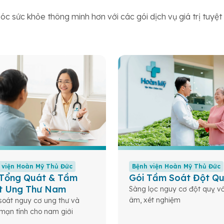
c sức khỏe thông minh hơn với các gói dịch vụ giá trị tuyệ
 viện Hoàn Mỹ Thủ Đức
Bệnh viện Hoàn Mỹ Thủ Đức
 Tổng Quát & Tầm
Gói Tầm Soát Đột Q
t Ung Thư Nam
Sàng lọc nguy cơ đột quỵ vớ
âm, xét nghiệm
oát nguy cơ ung thư và
mạn tính cho nam giới