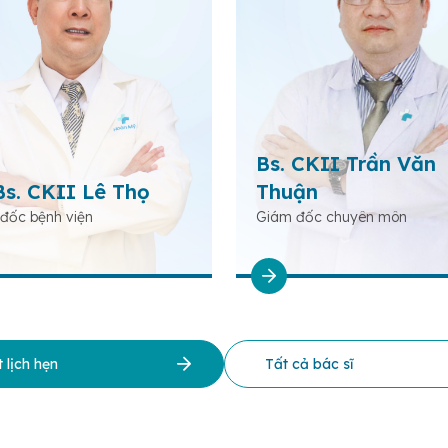
Bs. CKII Trần Văn
Bs. CKII Lê Thọ
Thuận
đốc bệnh viện
Giám đốc chuyên môn
 lịch hẹn
Tất cả bác sĩ