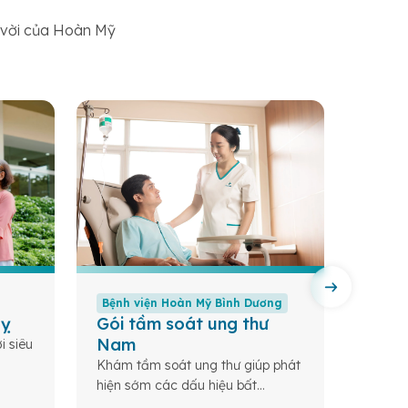
t vời của Hoàn Mỹ
Bệnh viện Hoàn Mỹ Bình Dương
Bệnh 
uỵ
Gói tầm soát ung thư
Gói 
Nam
bản
i siêu
Khám tầm soát ung thư giúp phát
Tầm so
hiện sớm các dấu hiệu bất
tảng c
thường, đánh giá nguy cơ, từ đó