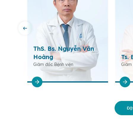
rần
ThS. Bs. Nguyễn Văn
Hoàng
Ts. 
Giám đốc Bệnh viện
Giám 
Đặt