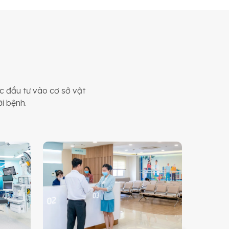
 đầu tư vào cơ sở vật
ời bệnh.