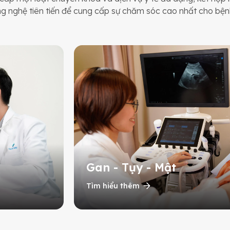
ng nghệ tiên tiến để cung cấp sự chăm sóc cao nhất cho bện
Gan - Tụy - Mật
Tìm hiểu thêm