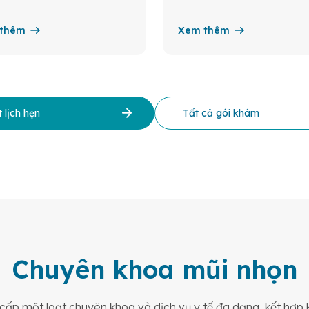
thêm
Xem thêm
 lịch hẹn
Tất cả gói khám
Chuyên khoa mũi nhọn
ấp một loạt chuyên khoa và dịch vụ y tế đa dạng, kết hợp k