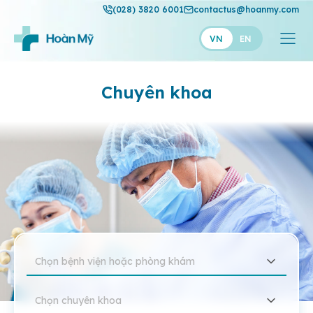
(028) 3820 6001
contactus@hoanmy.com
VN
EN
Hoàn Mỹ
Chuyên khoa
Hoàn Mỹ Gold
Hạnh Phúc
Thuận Mỹ
Chọn bệnh viện hoặc phòng khám
Chọn chuyên khoa