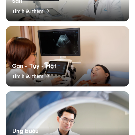
Sản
Tìm hiểu thêm
Gan - Tụy - Mật
Tìm hiểu thêm
Ung bướu