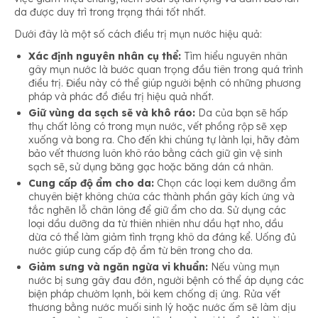
da được duy trì trong trạng thái tốt nhất.
Dưới đây là một số cách điều trị mụn nước hiệu quả:
Xác định nguyên nhân cụ thể:
Tìm hiểu nguyên nhân
gây mụn nước là bước quan trọng đầu tiên trong quá trình
điều trị. Điều này có thể giúp người bệnh có những phương
pháp và phác đồ điều trị hiệu quả nhất.
Giữ vùng da sạch sẽ và khô ráo:
Da của bạn sẽ hấp
thụ chất lỏng có trong mụn nước, vết phồng rộp sẽ xẹp
xuống và bong ra. Cho đến khi chúng tự lành lại, hãy đảm
bảo vết thương luôn khô ráo bằng cách giữ gìn vệ sinh
sạch sẽ, sử dụng băng gạc hoặc băng dán cá nhân.
Cung cấp độ ẩm cho da:
Chọn các loại kem dưỡng ẩm
chuyên biệt không chứa các thành phần gây kích ứng và
tắc nghẽn lỗ chân lông để giữ ẩm cho da. Sử dụng các
loại dầu dưỡng da từ thiên nhiên như dầu hạt nho, dầu
dừa có thể làm giảm tình trạng khô da đáng kể. Uống đủ
nước giúp cung cấp độ ẩm từ bên trong cho da.
Giảm sưng và ngăn ngừa vi khuẩn:
Nếu vùng mụn
nước bị sưng gây đau đớn, người bệnh có thể áp dụng các
biện pháp chườm lạnh, bôi kem chống dị ứng. Rửa vết
thương bằng nước muối sinh lý hoặc nước ấm sẽ làm dịu