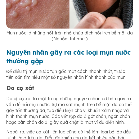
Mụn nước là những nốt tròn nhỏ chứa dịch nổi trên bề mặt da
(Nguồn: Internet)
Nguyên nhân gây ra các loại mụn nước
thường gặp
Để điều trị mụn nước tận gốc một cách nhanh nhất, trước
tiên cần tìm hiểu một số nguyên nhân hình thành của mụn.
Do cọ xát
Da bị cọ xát là một trong những nguyên nhân cơ bản gây ra
vấn đề nổi mụn nước. Sự ma sát mạnh trên bề mặt da có thể
gây tổn thương da, tạo điều kiện cho vi khuẩn xâm nhập và
hình thành mụn nước. Các vết rộp da ở gót chân, ngón chân
hoặc bàn chân do đi giày quá chật là một ví dụ điển hình.
Ngoài ra, việc cọ xát liên tục cũng có thể làm loại bỏ lớp dầu
tự nhiên ở trên da. Điều đó khiến cho da tiết nhiều dầu hơn