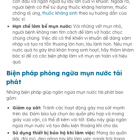
cơn đau và ngăn ngừa sự lây lan của vi khuẩn. Ngoài ra,
người bệnh có thể sử dụng thuốc kháng histamin, thuốc
chống dị ứng,
thuốc kháng sinh
theo sự hướng dẫn của
bác sĩ.
Hạn chế làm bể mụn nước:
Với những vết mụn nhỏ,
người bệnh không nên tìm cách để làm vỡ hoặc chọc
chủng chúng. Việc đó có thể khiến vi khuẩn dễ dàng xâm
nhập và tạo ra tổn thương lớn hơn, lâu lành hơn. Nếu mụn
nước quá to gây khó khăn trong sinh hoạt, hãy thăm khám
bác sĩ để có các biện pháp làm vỡ mụn an toàn và hiệu
quả.
Biện pháp phòng ngừa mụn nước tái
phát
Những biện pháp giúp ngăn ngừa mụn nước tái phát bao
gồm:
Giảm cọ xát:
Tránh các hoạt động gây ma sát mạnh
trên da. Đảm bảo lựa chọn áo quần phù hợp và mang
giày vừa vặn, có thể đi kèm với tất. Điều này giúp ngăn
ngừa mụn nước và tạo điều kiện thoáng khí cho da.
Sử dụng thiết bị bảo hộ khi làm việc:
Mang áo quần
dài, đội mũ, đeo găng tay khi làm việc ngoài trời trong