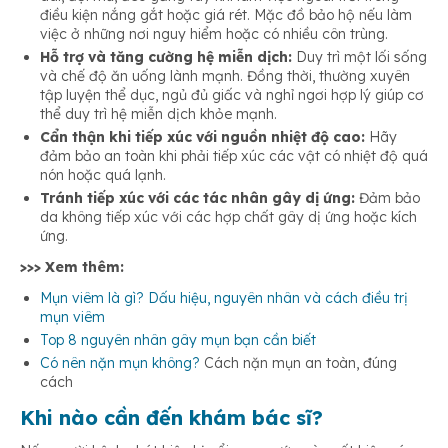
điều kiện nắng gắt hoặc giá rét. Mặc đồ bảo hộ nếu làm
việc ở những nơi nguy hiểm hoặc có nhiều côn trùng.
Hỗ trợ và tăng cường hệ miễn dịch:
Duy trì một lối sống
và chế độ ăn uống lành mạnh. Đồng thời, thường xuyên
tập luyện thể dục, ngủ đủ giấc và nghỉ ngơi hợp lý giúp cơ
thể duy trì hệ miễn dịch khỏe mạnh.
Cẩn thận khi tiếp xúc với nguồn nhiệt độ cao:
Hãy
đảm bảo an toàn khi phải tiếp xúc các vật có nhiệt độ quá
nón hoặc quá lạnh.
Tránh tiếp xúc với các tác nhân gây dị ứng:
Đảm bảo
da không tiếp xúc với các hợp chất gây dị ứng hoặc kích
ứng.
>>> Xem thêm:
Mụn viêm là gì? Dấu hiệu, nguyên nhân và cách điều trị
mụn viêm
Top 8 nguyên nhân gây mụn bạn cần biết
Có nên nặn mụn không?
Cách nặn mụn an toàn, đúng
cách
Khi nào cần đến khám bác sĩ?