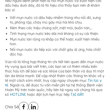
Nếu người bệnh phát hiện bị nổi mụn nước và xuất hiện các
dấu hiệu dưới đây, đó là tín hiệu cho thấy bạn nên đi khám
bác sĩ:
Vết mụn nước có dấu hiệu nhiễm trùng như nổi đỏ, sưng
to, phồng rộp, chảy mủ gây mùi hôi khó chịu.
Kèm theo các triệu chứng sốt, mệt mỏi, buồn nôn,…
Tình trạng mụn nước kéo dài mà không có sự cải thiện.
Mụn nước lan rộng ra khắp cơ thể hoặc xuất hiện nhiều
hơn.
Nổi mụn nước do tiếp xúc với chất gây dị ứng, hóa chất
độc hại.
Vừa rồi là tổng hợp thông tin chi tiết liên quan đến mụn nước.
Hy vọng qua bài viết trên, các bạn sẽ có thêm nhiều kiến
thức hữu ích để bảo vệ sức khỏe của bản thân và duy trì một
làn da khỏe mạnh. Để cập nhật thêm các thông tin khác về y
tế một cách sớm nhất, truy cập ngay chuyên mục
Tin tức y
tế
. Ngoài ra, để được tư vấn miễn phí tại hệ thống Bệnh viện
Hoàn Mỹ trên toàn quốc, hãy liên hệ ngay với chúng tôi qua
số
HOTLINE
hoặc đặt lịch hẹn trực tiếp
TẠI ĐÂY
.
Chia Sẻ