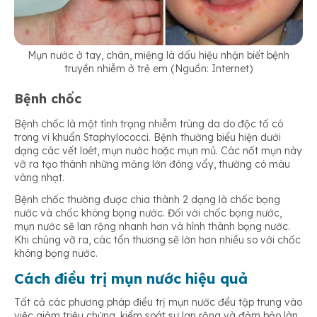
Mụn nước ở tay, chân, miệng là dấu hiệu nhận biết bệnh
truyền nhiễm ở trẻ em (Nguồn: Internet)
Bệnh chốc
Bệnh chốc là một tình trạng nhiễm trùng da do độc tố có
trong vi khuẩn Staphylococci. Bệnh thường biểu hiện dưới
dạng các vết loét, mụn nước hoặc mụn mủ. Các nốt mụn này
vỡ ra tạo thành những mảng lớn đóng vẩy, thường có màu
vàng nhạt.
Bệnh chốc thường được chia thành 2 dạng là chốc bọng
nước và chốc không bọng nước. Đối với chốc bọng nước,
mụn nước sẽ lan rộng nhanh hơn và hình thành bọng nước.
Khi chúng vỡ ra, các tổn thương sẽ lớn hơn nhiều so với chốc
không bọng nước.
Cách điều trị mụn nước hiệu quả
Tất cả các phương pháp điều trị mụn nước đều tập trung vào
việc giảm triệu chứng, kiểm soát sự lan rộng và đảm bảo làn