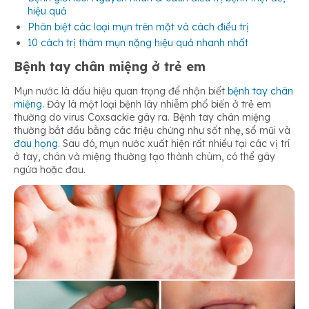
hiệu quả
Phân biệt các loại mụn trên mặt và cách điều trị
10 cách trị thâm mụn nặng hiệu quả nhanh nhất
Bệnh tay chân miệng ở trẻ em
Mụn nước là dấu hiệu quan trọng để nhận biết
bệnh tay chân
miệng
. Đây là một loại bệnh lây nhiễm phổ biến ở trẻ em
thường do virus Coxsackie gây ra. Bệnh tay chân miệng
thường bắt đầu bằng các triệu chứng như sốt nhẹ, sổ mũi và
đau họng
. Sau đó, mụn nước xuất hiện rất nhiều tại các vị trí
ở tay, chân và miệng thường tạo thành chùm, có thể gây
ngứa hoặc đau.