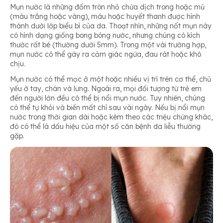
Nhiễm trùng do vi rút Herpes Simplex
Mụn nước là những đốm tròn nhỏ chứa dịch trong hoặc mủ
(màu trắng hoặc vàng), máu hoặc huyết thanh được hình
thành dưới lớp biểu bì của da. Thoạt nhìn, những nốt mụn này
có hình dạng giống bong bóng nước, nhưng chúng có kích
Bệnh tay chân miệng ở trẻ em
thước rất bé (thường dưới 5mm). Trong một vài trường hợp,
mụn nước có thể gây ra cảm giác ngứa, đau rát hoặc khó
chịu.
Bệnh chốc
Mụn nước có thể mọc ở một hoặc nhiều vị trí trên cơ thể, chủ
yếu ở tay, chân và lưng. Ngoài ra, mọi đối tượng từ trẻ em
đến người lớn đều có thể bị nổi mụn nước. Tuy nhiên, chúng
có thể tự khỏi và biến mất chỉ sau vài ngày. Nếu bị nổi mụn
nước trong thời gian dài hoặc kèm theo các triệu chứng khác,
đó có thể là dấu hiệu của một số căn bệnh da liễu thường
gặp.