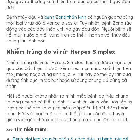
đậu gây ra thường xuất hiện trên toàn bộ cơ thể, ít gây đau
đớn.
Bệnh thủy đậu và
bệnh Zona thần kinh
có nguồn gốc từ cùng
một loại virus đó là varicella zoster. Tuy nhiên, bệnh Zona tác
động vào các dây thần kinh và gây đau đớn. Người bệnh sẽ
nổi mụn nước ở một vùng trên cơ thể, ít hơn so với thủy đậu
nhưng lâu lành hơn.
Nhiễm trùng do vi rút Herpes Simplex
Nhiễm trùng do vi rút Herpes Simplex thường được nhận diện
qua các dấu hiệu như sốt kèm theo mụn nước xuất hiện trên
môi, miệng hoặc vùng sinh dục. Vi rút này có thể lây lan qua
đường tình dục, nước bọt hoặc sử dụng chung đồ dùng cá
nhân.
Một số người không nhận ra mình mắc bệnh do triệu chứng
thường nhẹ và có thể tự lành. Tuy nhiên, virus vẫn luôn tồn tại
trong cơ thể nên không có biện pháp điều trị dứt điểm hoàn
toàn. Một vài loại thuốc chỉ có thể giúp người bệnh thuyên
giảm và ngăn chặn các triệu chứng trong các đợt tái phát.
>>> Tìm hiểu thêm:
Bệnh giời leo: Nguyên nhân & cách điều trị bệnh triệt để,