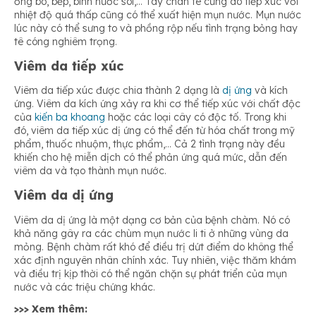
ống bô, bếp, bình nước sôi,… Tay chân tê cứng do tiếp xúc với
nhiệt độ quá thấp cũng có thể xuất hiện mụn nước. Mụn nước
lúc này có thể sưng to và phồng rộp nếu tình trạng bỏng hay
tê cóng nghiêm trọng.
Viêm da tiếp xúc
Viêm da tiếp xúc được chia thành 2 dạng là
dị ứng
và kích
ứng. Viêm da kích ứng xảy ra khi cơ thể tiếp xúc với chất độc
của
kiến ba khoang
hoặc các loại cây có độc tố. Trong khi
đó, viêm da tiếp xúc dị ứng có thể đến từ hóa chất trong mỹ
phẩm, thuốc nhuộm, thực phẩm,… Cả 2 tình trạng này đều
khiến cho hệ miễn dịch có thể phản ứng quá mức, dẫn đến
viêm da và tạo thành mụn nước.
Viêm da dị ứng
Viêm da dị ứng là một dạng cơ bản của bệnh chàm. Nó có
khả năng gây ra các chùm mụn nước li ti ở những vùng da
mỏng. Bệnh chàm rất khó để điều trị dứt điểm do không thể
xác định nguyên nhân chính xác. Tuy nhiên, việc thăm khám
và điều trị kịp thời có thể ngăn chặn sự phát triển của mụn
nước và các triệu chứng khác.
>>> Xem thêm: