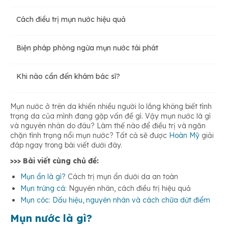
Cách điều trị mụn nước hiệu quả
Do cọ xát
Biện pháp phòng ngừa mụn nước tái phát
Tiếp xúc với nhiệt độ cao hoặc bỏng lạnh
Khi nào cần đến khám bác sĩ?
Viêm da tiếp xúc
Mụn nước ở trên da khiến nhiều người lo lắng không biết tình
trạng da của mình đang gặp vấn đề gì. Vậy mụn nước là gì
và nguyên nhân do đâu? Làm thế nào để điều trị và ngăn
Viêm da dị ứng
chặn tình trạng nổi mụn nước? Tất cả sẽ được
Hoàn Mỹ
giải
đáp ngay trong bài viết dưới đây.
>>> Bài viết cùng chủ đề:
Vết côn trùng cắn
Mụn ẩn là gì?
Cách trị mụn ẩn dưới da an toàn
Mụn trứng cá
: Nguyên nhân, cách điều trị hiệu quả
Bệnh thủy đậu và bệnh Zona
Mụn cóc: Dấu hiệu, nguyên nhân và cách chữa dứt điểm
Mụn nước là gì?