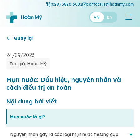
(028) 3820 6001
contactus@hoanmy.com
VN
EN
Quay lại
Hoàn Mỹ
Hoàn Mỹ Gold
24/09/2023
Tác giả: Hoàn Mỹ
Hạnh Phúc
Thuận Mỹ
Mụn nước: Dấu hiệu, nguyên nhân và
cách điều trị an toàn
Nội dung bài viết
Mụn nước là gì?
Nguyên nhân gây ra các loại mụn nước thường gặp