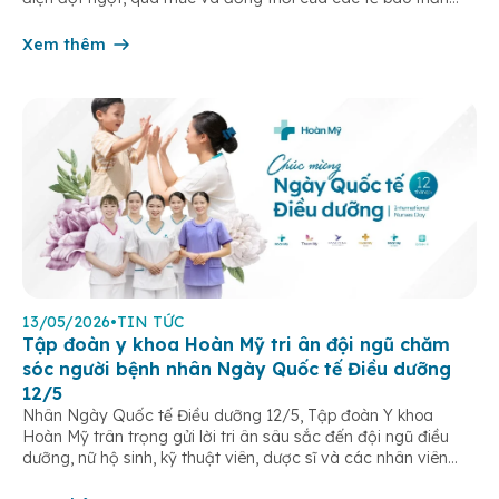
kinh trong não. Những cơn này có thể gây ra rối loạn vận […]
Xem thêm
13/05/2026
•
TIN TỨC
Tập đoàn y khoa Hoàn Mỹ tri ân đội ngũ chăm
sóc người bệnh nhân Ngày Quốc tế Điều dưỡng
12/5
Nhân Ngày Quốc tế Điều dưỡng 12/5, Tập đoàn Y khoa
Hoàn Mỹ trân trọng gửi lời tri ân sâu sắc đến đội ngũ điều
dưỡng, nữ hộ sinh, kỹ thuật viên, dược sĩ và các nhân viên
chăm sóc người bệnh trên toàn hệ thống – những người luôn