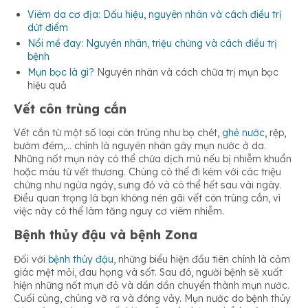
Viêm da cơ địa: Dấu hiệu, nguyên nhân và cách điều trị
dứt điểm
Nổi mề đay: Nguyên nhân, triệu chứng và cách điều trị
bệnh
Mụn bọc là gì?
Nguyên nhân và cách chữa trị mụn bọc
hiệu quả
Vết côn trùng cắn
Vết cắn từ một số loại côn trùng như bọ chét,
ghẻ nước
, rệp,
bướm đêm,… chính là nguyên nhân gây mụn nước ở da.
Những nốt mụn này có thể chứa dịch mủ nếu bị nhiễm khuẩn
hoặc máu từ vết thương. Chúng có thể đi kèm với các triệu
chứng như ngứa ngáy, sưng đỏ và có thể hết sau vài ngày.
Điều quan trọng là bạn không nên gãi vết côn trùng cắn, vì
việc này có thể làm tăng nguy cơ viêm nhiễm.
Bệnh thủy đậu và bệnh Zona
Đối với
bệnh thủy đậu
, những biểu hiện đầu tiên chính là cảm
giác mệt mỏi, đau họng và sốt. Sau đó, người bệnh sẽ xuất
hiện những nốt mụn đỏ và dần dần chuyển thành mụn nước.
Cuối cùng, chúng vỡ ra và đóng vảy. Mụn nước do bệnh thủy