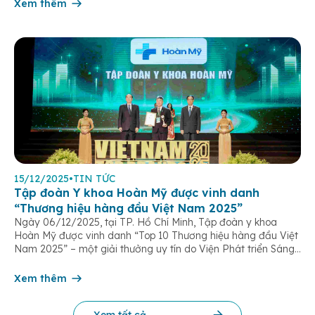
âm thầm đồng hành trên […]
Xem thêm
15/12/2025
•
TIN TỨC
Tập đoàn Y khoa Hoàn Mỹ được vinh danh
“Thương hiệu hàng đầu Việt Nam 2025”
Ngày 06/12/2025, tại TP. Hồ Chí Minh, Tập đoàn y khoa
Hoàn Mỹ được vinh danh “Top 10 Thương hiệu hàng đầu Việt
Nam 2025” – một giải thưởng uy tín do Viện Phát triển Sáng
chế và Đổi mới Công nghệ phối hợp với Trung tâm Nghiên
cứu Phát triển Doanh nghiệp Châu Á […]
Xem thêm
Xem tất cả