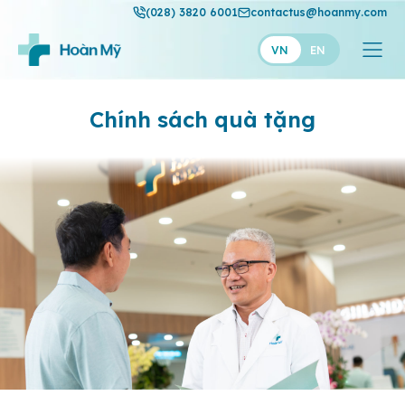
(028) 3820 6001
contactus@hoanmy.com
VN
EN
Hoàn Mỹ
Chính sách quà tặng
Hoàn Mỹ Gold
Hạnh Phúc
Thuận Mỹ