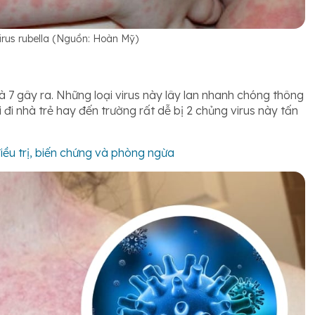
irus rubella (Nguồn: Hoàn Mỹ)
 7 gây ra. Những loại virus này lây lan nhanh chóng thông
 đi nhà trẻ hay đến trường rất dễ bị 2 chủng virus này tấn
điều trị, biến chứng và phòng ngừa