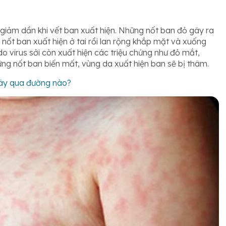
giảm dần khi vết ban xuất hiện. Những nốt ban đỏ gây ra
 nốt ban xuất hiện ở tai rồi lan rộng khắp mặt và xuống
do virus sởi còn xuất hiện các triệu chứng như đỏ mắt,
ững nốt ban biến mất, vùng da xuất hiện ban sẽ bị thâm.
Lây qua đường nào?