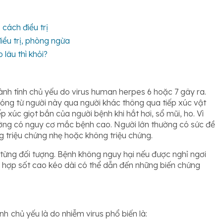
 cách điều trị
điều trị, phòng ngừa
lâu thì khỏi?
ành tính chủ yếu do virus human herpes 6 hoặc 7 gây ra.
hóng từ người này qua người khác thông qua tiếp xúc vật
p xúc giọt bắn của người bệnh khi hắt hơi, sổ mũi, ho. Vì
thường có nguy cơ mắc bệnh cao. Người lớn thường có sức đề
 triệu chứng nhẹ hoặc không triệu chứng.
 từng đối tượng. Bệnh không nguy hại nếu được nghỉ ngơi
g hợp sốt cao kéo dài có thể dẫn đến những biến chứng
ệnh
chủ yếu là do nhiễm virus phổ biến là: