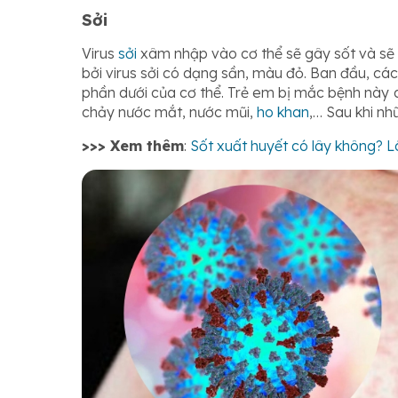
Sởi
Virus
sởi
xâm nhập vào cơ thể sẽ gây sốt và sẽ 
bởi virus sởi có dạng sần, màu đỏ. Ban đầu, các
phần dưới của cơ thể. Trẻ em bị mắc bệnh này
chảy nước mắt, nước mũi,
ho khan
,… Sau khi nh
>>> Xem thêm
:
Sốt xuất huyết có lây không? 