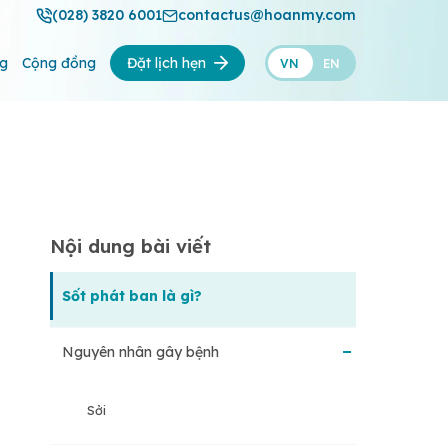
(028) 3820 6001
contactus@hoanmy.com
ng
Cộng đồng
Đặt lịch hẹn
VN
EN
Nội dung bài viết
Sốt phát ban là gì?
Nguyên nhân gây bệnh
Sởi