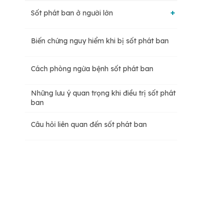
Sốt phát ban ở người lớn
Biến chứng nguy hiểm khi bị sốt phát ban
Người lớn bị sốt phát ban bao lâu thì khỏi?
Cách phòng ngừa bệnh sốt phát ban
Cần làm gì để cải thiện sốt phát ban ở
người lớn?
Những lưu ý quan trọng khi điều trị sốt phát
ban
Câu hỏi liên quan đến sốt phát ban