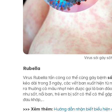
Virus sởi gây s
Rubella
Virus Rubella tấn công cơ thể cũng gây bệnh
số
kéo dài trong 3 ngày, các vết ban xuất hiện từ
ra thường có màu nhạt nên được gọi là ban đào
như sốt, nổi ban, trẻ em bị sốt có thể có thể gặ
đau khớp,…
>>> Xêm thêm:
Hướng dẫn nhận biết biểu hiện