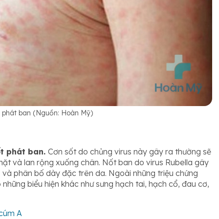
ốt phát ban (Nguồn: Hoàn Mỹ)
t phát ban.
Cơn sốt do chủng virus này gây ra thường sẽ
 mặt và lan rộng xuống chân. Nốt ban do virus Rubella gây
 và phân bố dày đặc trên da. Ngoài những triệu chứng
p những biểu hiện khác như sưng hạch tai, hạch cổ, đau cơ,
 cúm A