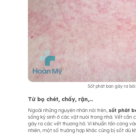
Sốt phát ban gây ra bởi
Từ bọ chét, chấy, rận,…
Ngoài những nguyên nhân nói trên,
sốt phát 
sống ký sinh ở các vật nuôi trong nhà. Vết cắn c
gây ra các vết thương hở. Vi khuẩn tấn công v
nhiên, một số trường hợp khác cũng bị sốt
dù k