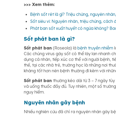
>>> Xem thêm:
Bệnh sốt rét là gì? Triệu chứng, nguyên nhân,
Sốt siêu vi: Nguyên nhân, triệu chứng, cách 
Phát ban sốt xuất huyết có ngứa không? Bao 
Sốt phát ban là gì?
Sốt phát ban
(Roseola) là
bệnh truyền nhiễm
l
Các chủng virus gây sốt
có thể lây lan nhanh c
dụng cá nhân, tiếp xúc cơ thể với người bệnh, tiế
thế, tại các nhà trẻ, trường học là những nơi 
kháng tốt hơn nên bệnh thường đi kèm với những
Sốt phát ban
thường kéo dài từ 3 – 7 ngày tùy
và uống thuốc đầy đủ. Tuy nhiên, một số trườn
nguy hiểm.
Nguyên nhâ
n gây bệnh
Nhiều nghiên cứu đã chỉ ra nguyên nhân gây b