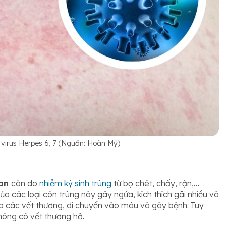
 virus Herpes 6, 7 (Nguồn: Hoàn Mỹ)
ban
còn do
nhiễm ký sinh trùng
từ bọ chét, chấy, rận,…
ủa các loại côn trùng này gây ngứa, kích thích gãi nhiều và
ào các vết thương, di chuyển vào máu và gây bệnh. Tuy
hông có vết thương hở.