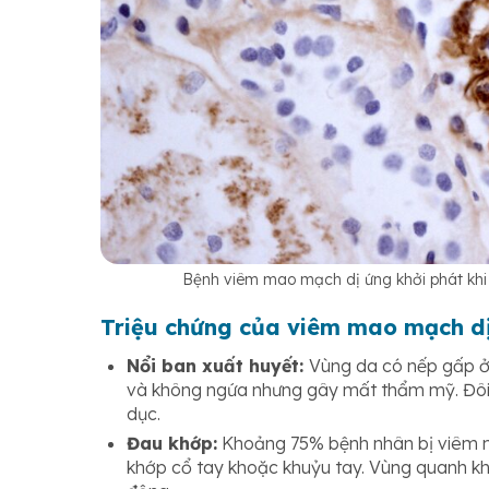
Bệnh viêm mao mạch dị ứng khởi phát khi
Triệu chứng của viêm mao mạch d
Nổi ban xuất huyết:
Vùng da có nếp gấp ở
và không ngứa nhưng gây mất thẩm mỹ. Đôi k
dục.
Đau khớp:
Khoảng 75% bệnh nhân bị viêm ma
khớp cổ tay khoặc khuỷu tay. Vùng quanh kh