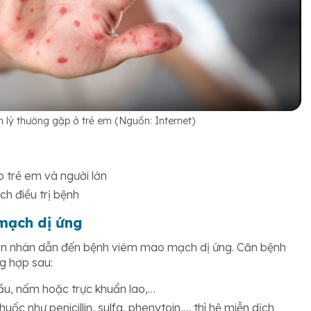
 lý thường gặp ở trẻ em (Nguồn: Internet)
o trẻ em và người lớn
ch điều trị bệnh
mạch dị ứng
uyên nhân dẫn đến bệnh viêm mao mạch dị ứng. Căn bệnh
g hợp sau:
cầu, nấm hoặc trực khuẩn lao,…
uốc như penicillin, sulfa, phenytoin,… thì hệ miễn dịch