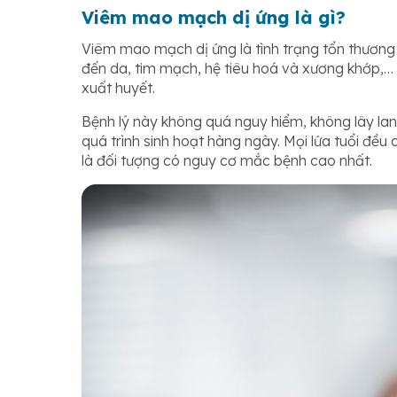
Viêm mao mạch dị ứng là gì?
Viêm mao mạch dị ứng là tình trạng tổn thương
đến da, tim mạch, hệ tiêu hoá và xương khớp,
xuất huyết.
Bệnh lý này không quá nguy hiểm, không lây lan
quá trình sinh hoạt hàng ngày. Mọi lứa tuổi đề
là đối tượng có nguy cơ mắc bệnh cao nhất.