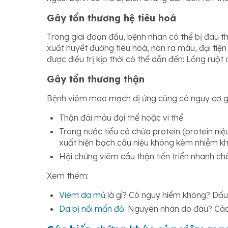
Gây tổn thương hệ tiêu hoá
Trong giai đoạn đầu, bệnh nhân có thể bị đau 
xuất huyết đường tiêu hoá, nôn ra máu, đại ti
được điều trị kịp thời có thể dẫn đến: Lồng ruột 
Gây tổn thương thận
Bệnh viêm mao mạch dị ứng cũng có nguy cơ gây
Thận đái máu đại thể hoặc vi thể.
Trong nước tiểu có chứa protein (protein niệu)
xuất hiện bạch cầu niệu không kèm nhiễm k
Hội chứng viêm cầu thận tiến triển nhanh ch
Xem thêm:
Viêm da mủ
là gì? Có nguy hiểm không? Dấu h
Da bị nổi mẩn đỏ
: Nguyên nhân do đâu? Cách