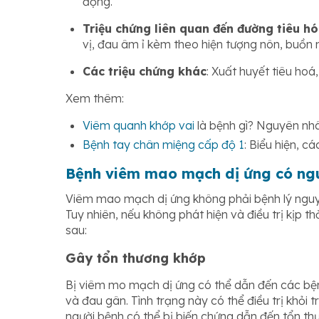
động.
Triệu chứng liên quan đến đường tiêu h
vị, đau âm ỉ kèm theo hiện tượng nôn, buồn 
Các triệu chứng khác
: Xuất huyết tiêu hoá
Xem thêm:
Viêm quanh khớp vai
là bệnh gì? Nguyên nhâ
Bệnh tay chân miệng cấp độ 1
: Biểu hiện, c
Bệnh viêm mao mạch dị ứng có ng
Viêm mao mạch dị ứng không phải bệnh lý nguy
Tuy nhiên, nếu không phát hiện và điều trị kịp t
sau:
Gây tổn thương khớp
Bị viêm mo mạch dị ứng có thể dẫn đến các bệ
và đau gân. Tình trạng này có thể điều trị khỏi 
người bệnh có thể bị biến chứng dẫn đến tổn thư