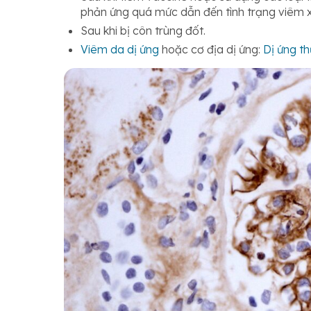
phản ứng quá mức dẫn đến tình trạng viêm
Sau khi bị côn trùng đốt.
Viêm da dị ứng
hoặc cơ địa dị ứng:
Dị ứng t