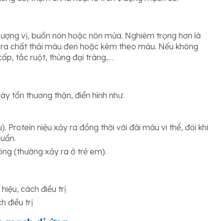
thượng vị, buồn nôn hoặc nôn mửa. Nghiêm trọng hơn là
ện ra chất thải màu đen hoặc kèm theo máu. Nếu không
cấp, tắc ruột, thủng đại tràng,…
 tổn thương thận, điển hình như:
. Protein niệu xảy ra đồng thời với đái máu vi thể, đôi khi
huẩn.
óng (thường xảy ra ở trẻ em).
iệu, cách điều trị
 điều trị