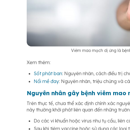
Viêm mao mạch dị ứng là bệnh
Xem thêm:
Sốt phát ban
: Nguyên nhân, cách điều trị ch
Nổi mề đay
: Nguyên nhân, triệu chứng và cá
Nguyên nhân gây bệnh viêm mao 
Trên thực tế, chưa thể xác định chính xác ng
này thường khởi phát liên quan đến những trườn
Do các vi khuẩn hoặc virus như tụ cầu, liên 
Sau khi tiêm vaccine hoặc sử dụng các loại th