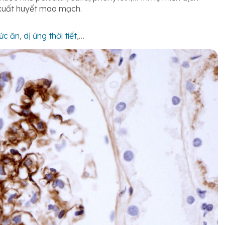
 xuất huyết mao mạch.
hức ăn
,
dị ứng thời tiết
,…