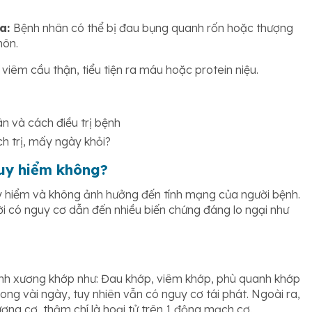
óa:
Bệnh nhân có thể bị đau bụng quanh rốn hoặc thượng
nôn.
, viêm cầu thận, tiểu tiện ra máu hoặc protein niệu.
n và cách điều trị bệnh
ách trị, mấy ngày khỏi?
uy hiểm không?
 hiểm và không ảnh hưởng đến tính mạng của người bệnh.
hời có nguy cơ dẫn đến nhiều biến chứng đáng lo ngại như
nh xương khớp như: Đau khớp, viêm khớp, phù quanh khớp
trong vài ngày, tuy nhiên vẫn có nguy cơ tái phát. Ngoài ra,
ơng cơ, thậm chí là hoại tử trên 1 động mạch cơ.