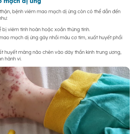
o mạch dị ứng
 thận, bệnh viêm mao mạch dị ứng còn có thể dẫn đến
như:
 bị viêm tinh hoàn hoặc xoắn thừng tinh.
mao mạch dị ứng gây nhồi máu cơ tim, xuất huyết phổi
ất huyết màng não chèn vào dây thần kinh trung ương,
n hành vi.