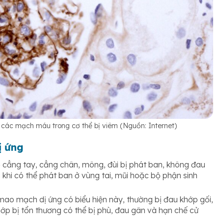
 các mạch máu trong cơ thể bị viêm (Nguồn: Internet)
ị ứng
 cẳng tay, cẳng chân, mông, đùi bị phát ban, không đau
hi có thể phát ban ở vùng tai, mũi hoặc bộ phận sinh
o mạch dị ứng có biểu hiện này, thường bị đau khớp gối,
ớp bị tổn thương có thể bị phù, đau gân và hạn chế cử