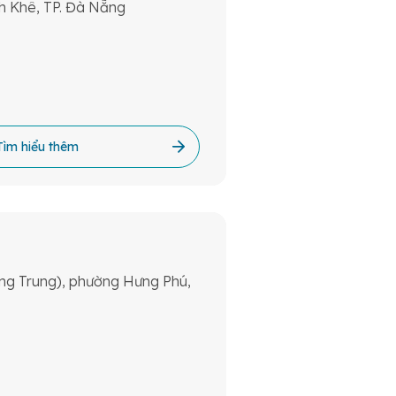
h Khê, TP. Đà Nẵng
Tìm hiểu thêm
g Trung), phường Hưng Phú,