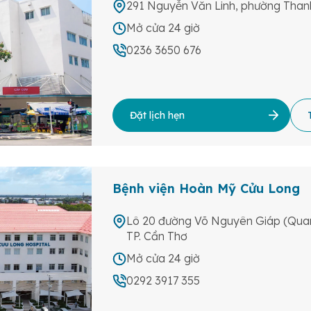
291 Nguyễn Văn Linh, phường Than
Mở cửa 24 giờ
0236 3650 676
Đặt lịch hẹn
Bệnh viện Hoàn Mỹ Cửu Long
Lô 20 đường Võ Nguyên Giáp (Quan
TP. Cần Thơ
Mở cửa 24 giờ
0292 3917 355