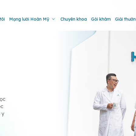
tôi
Mạng lưới Hoàn Mỹ
Chuyên khoa
Gói khám
Giải thưở
học
óc
 y