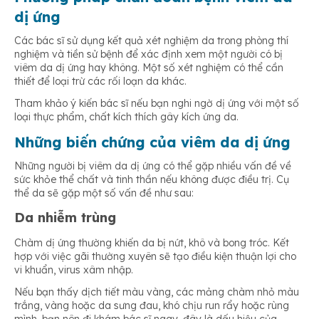
dị ứng
Các bác sĩ sử dụng kết quả xét nghiệm da trong phòng thí
nghiệm và tiền sử bệnh để xác định xem một người có bị
viêm da dị ứng hay không. Một số xét nghiệm có thể cần
thiết để loại trừ các rối loạn da khác.
Tham khảo ý kiến ​​bác sĩ nếu bạn nghi ngờ dị ứng với một số
loại thực phẩm, chất kích thích gây kích ứng da.
Những biến chứng của viêm da dị ứng
Những người bị viêm da dị ứng có thể gặp nhiều vấn đề về
sức khỏe thể chất và tinh thần nếu không được điều trị. Cụ
thể da sẽ gặp một số vấn đề như sau:
Da nhiễm trùng
Chàm dị ứng thường khiến da bị nứt, khô và bong tróc. Kết
hợp với việc gãi thường xuyên sẽ tạo điều kiện thuận lợi cho
vi khuẩn, virus xâm nhập.
Nếu bạn thấy dịch tiết màu vàng, các mảng chàm nhỏ màu
trắng, vàng hoặc da sưng đau, khó chịu run rẩy hoặc rùng
mình, bạn nên đi khám bác sĩ ngay, đây là dấu hiệu của