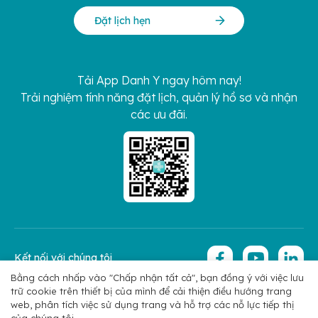
Đặt lịch hẹn
Tải App Danh Y ngay hôm nay!
Trải nghiệm tính năng đặt lịch, quản lý hồ sơ và nhận
các ưu đãi.
Kết nối với chúng tôi
Bằng cách nhấp vào "Chấp nhận tất cả", bạn đồng ý với việc lưu
trữ cookie trên thiết bị của mình để cải thiện điều hướng trang
Copyright 2026 © Hoan My Corporation
Chính sách bảo mật
web, phân tích việc sử dụng trang và hỗ trợ các nỗ lực tiếp thị