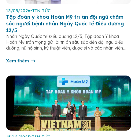
13/05/2026
•
TIN TỨC
Tập đoàn y khoa Hoàn Mỹ tri ân đội ngũ chăm
sóc người bệnh nhân Ngày Quốc tế Điều dưỡng
12/5
Nhân Ngày Quốc tế Điều dưỡng 12/5, Tập đoàn Y khoa
Hoàn Mỹ trân trọng gửi lời tri ân sâu sắc đến đội ngũ điều
dưỡng, nữ hộ sinh, kỹ thuật viên, dược sĩ và các nhân viên
chăm sóc người bệnh trên toàn hệ thống – những người luôn
âm thầm đồng hành trên […]
Xem thêm
15/12/2025
•
TIN TỨC