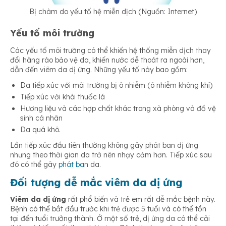
Bị chàm do yếu tố hệ miễn dịch (Nguồn: Internet)
Yếu tố môi trường
Các yếu tố môi trường có thể khiến hệ thống miễn dịch thay
đổi hàng rào bảo vệ da, khiến nước dễ thoát ra ngoài hơn,
dẫn đến viêm da dị ứng. Những yếu tố này bao gồm:
Da tiếp xúc với môi trường bị ô nhiễm (ô nhiễm không khí)
Tiếp xúc với khói thuốc lá
Hương liệu và các hợp chất khác trong xà phòng và đồ vệ
sinh cá nhân
Da quá khô.
Lần tiếp xúc đầu tiên thường không gây phát ban dị ứng
nhưng theo thời gian da trở nên nhạy cảm hơn. Tiếp xúc sau
đó có thể gây
phát ban
da.
Đối tượng dễ mắc viêm da dị ứng
Viêm da dị ứng
rất phổ biến và trẻ em rất dễ mắc bệnh này.
Bệnh có thể bắt đầu trước khi trẻ được 5 tuổi và có thể tồn
tại đến tuổi trưởng thành. Ở một số trẻ, dị ứng da có thể cải