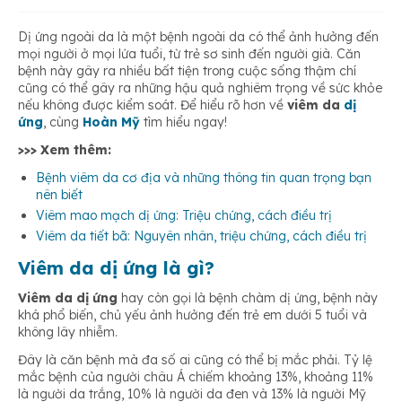
Giấc ngủ bị ảnh hưởng
Dị ứng ngoài da là một bệnh ngoài da có thể ảnh hưởng đến
mọi người ở mọi lứa tuổi, từ trẻ sơ sinh đến người già. Căn
bệnh này gây ra nhiều bất tiện trong cuộc sống thậm chí
cũng có thể gây ra những hậu quả nghiêm trọng về sức khỏe
nếu không được kiểm soát. Để hiểu rõ hơn về
viêm da
dị
ứng
, cùng
Hoàn Mỹ
tìm hiểu ngay!
>>> Xem thêm:
Bệnh viêm da cơ địa và những thông tin quan trọng bạn
nên biết
Viêm mao mạch dị ứng: Triệu chứng, cách điều trị
Viêm da tiết bã: Nguyên nhân, triệu chứng, cách điều trị
Viêm da dị ứng là gì?
Viêm da dị ứng
hay còn gọi là bệnh chàm dị ứng, bệnh này
khá phổ biến, chủ yếu ảnh hưởng đến trẻ em dưới 5 tuổi và
không lây nhiễm.
Đây là căn bệnh mà đa số ai cũng có thể bị mắc phải. Tỷ lệ
mắc bệnh của người châu Á chiếm khoảng 13%, khoảng 11%
là người da trắng, 10% là người da đen và 13% là người Mỹ