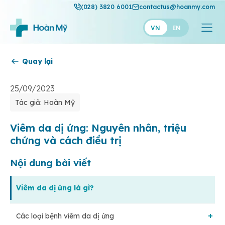
(028) 3820 6001
contactus@hoanmy.com
VN
EN
Quay lại
Hoàn Mỹ
Hoàn Mỹ Gold
25/09/2023
Tác giả: Hoàn Mỹ
Hạnh Phúc
Thuận Mỹ
Viêm da dị ứng: Nguyên nhân, triệu
chứng và cách điều trị
Nội dung bài viết
Viêm da dị ứng là gì?
Các loại bệnh viêm da dị ứng