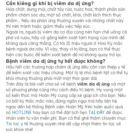
Cần kiêng gì khi bị viêm da dị ứng?
Hóa chất, dung môi, chất tẩy rửa, nước hoa, thành phần sản
phẩm chăm sóc da, một số chất, khói, chất kích thích thực
phẩm… Nếu da phản ứng thường xuyên với những chất này
thì nên tránh hoặc giảm thiểu việc tiếp xúc.
Ngoài ra, người bị viêm da cơ địa cũng nên hạn chế uống cà
phê và rượu, hãy cố gắng kiểm soát tâm trạng của mình để
không quá căng thẳng. Có tới 15 triệu người ở Hoa Kỳ mắc
bệnh ngoài da này. Vì vậy, thay vì lo lắng, bạn có thể thực
hiện các bước để kiểm soát bệnh để nó không quay trở lại.
Bệnh viêm da dị ứng tự hết được không?
Hầu hết các trường hợp chàm dị ứng đều cần can thiệp y tế
để kiểm soát các triệu chứng. Một tỷ lệ nhỏ bệnh tật có thể tự
khỏi nhưng thường phải mất một thời gian dài.
Trên đây là bài viết chia sẻ về bệnh
viêm da dị ứng
và một
số phương pháp cũng như cách điều trị bệnh. Hy vọng một
số kiến thức mà Hoàn Mỹ cung cấp sẽ giúp ích cho bạn. Nếu
có bất kỳ thắc mắc nào, đừng ngần ngại mà hãy liên hệ
ngay đến hệ thống Bệnh viện Hoàn Mỹ trên toàn quốc qua
số
HOTLINE
hay bạn có thể đặt lịch hẹn
TẠI ĐÂY
để được
nhân viên tư vấn miễn phí. Bạn có thể ghé thăm chuyên mục
Tin tức y tế
thường xuyên nhé để cập nhật thêm tin tức về
sức khỏe nhé!