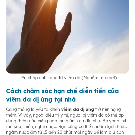
Liệu pháp ánh sáng trị viêm da (Nguồn: Internet)
Cách chăm sóc hạn chế diễn tiến của
viêm da dị ứng tại nhà
Căng thẳng là yếu tố khiến
viêm da dị ứng
trở nên nặng
thêm. Vì vậy, ngoài điều trị y tế, người bị viêm da có thể áp
dụng thêm các biện pháp thư giãn, xoa dịu như tập yoga, hít
thở sâu, thiền, nghe nhạc. Bạn cũng có thể chườm lạnh hoặc
ngâm nước ấm từ 15 đến 20 phút mỗi ngày để làm dịu cơn