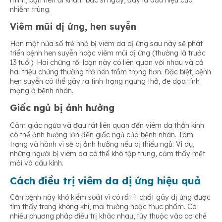
nhiễm trùng.
Viêm mũi dị ứng, hen suyễn
Hơn một nửa số trẻ nhỏ bị viêm da dị ứng sau này sẽ phát
triển bệnh hen suyễn hoặc viêm mũi dị ứng (thường là trước
13 tuổi). Hai chứng rối loạn này có liên quan với nhau và cả
hai triệu chứng thường trở nên trầm trọng hơn. Đặc biệt, bệnh
hen suyễn có thể gây ra tình trạng ngưng thở, đe dọa tính
mạng ở bệnh nhân.
Giấc ngủ bị ảnh hưởng
Cảm giác ngứa và đau rát liên quan đến viêm da thần kinh
có thể ảnh hưởng lớn đến giấc ngủ của bệnh nhân. Tâm
trạng và hành vi sẽ bị ảnh hưởng nếu bị thiếu ngủ. Ví dụ,
những người bị viêm da có thể khó tập trung, cảm thấy mệt
mỏi và cáu kỉnh.
Cách điều trị viêm da dị ứng hiệu quả
Căn bệnh này khó kiểm soát vì có rất ít chất gây dị ứng được
tìm thấy trong không khí, môi trường hoặc thực phẩm. Có
nhiều phương pháp điều trị khác nhau, tùy thuộc vào cơ chế