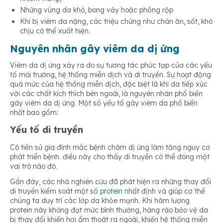
Những vùng da khô, bong vảy hoặc phồng rộp
Khi bị viêm da nặng, các triệu chứng như chán ăn, sốt, khó
chịu có thể xuất hiện.
Nguyên nhân gây viêm da dị ứng
Viêm da dị ứng xảy ra do sự tương tác phức tạp của các yếu
tố môi trường, hệ thống miễn dịch và di truyền. Sự hoạt động
quá mức của hệ thống miễn dịch, đặc biệt là khi da tiếp xúc
với các chất kích thích bên ngoài, là nguyên nhân phổ biến
gây viêm da dị ứng. Một số yếu tố gây viêm da phổ biến
nhất bao gồm:
Yếu tố di truyền
Có tiền sử gia đình mắc bệnh chàm dị ứng làm tăng nguy cơ
phát triển bệnh. điều này cho thấy di truyền có thể đóng một
vai trò nào đó.
Gần đây, các nhà nghiên cứu đã phát hiện ra những thay đổi
di truyền kiểm soát một số
protein
nhất định và giúp cơ thể
chúng ta duy trì các lớp da khỏe mạnh. Khi hàm lượng
protein này không đạt mức bình thường, hàng rào bảo vệ da
bị thay đổi khiến hơi ẩm thoát ra ngoài, khiến hệ thống miễn