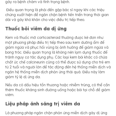
gây ra bệnh chàm và tình trạng bệnh.
Điều quan trọng là phải đến gặp bác sĩ ngay khi các triệu
chứng xuất hiện để ngăn chặn bệnh tiến triển trong thời gian
dài và gây khó khăn cho việc điều trị tiếp theo.
Thuốc bôi viêm da dị ứng
Kem và thuốc mỡ corticosteroid thường được kê đơn như
một phương pháp điều trị tiếp theo sau kem dưỡng ẩm để
giảm ngứa và phục hồi vùng bị ảnh hưởng để giảm ngứa và
bong tróc. Điều quan trọng là không nên lạm dụng thuốc để
tránh nguy cơ tác dụng phụ. Các loại kem bôi khác có chứa
chất ức chế calcineurin cũng có thể được sử dụng cho trẻ em
từ 2 tuổi và người lớn để tác động đến hệ thống miễn dịch và
ngăn hệ thống miễn dịch phản ứng thái quá. Điều này làm
giảm tỷ lệ dị ứng da.
Nếu da có dấu hiệu tổn thương hoặc nhiễm trùng, có thể cần
thêm thuốc kháng sinh đường uống hoặc bôi tại chỗ để giảm
viêm.
Liệu pháp ánh sáng trị viêm da
Là phương pháp ngăn chặn phản ứng miễn dịch gây dị ứng