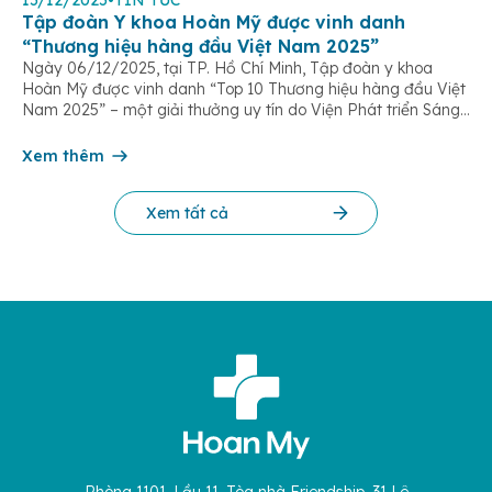
Tập đoàn Y khoa Hoàn Mỹ được vinh danh
“Thương hiệu hàng đầu Việt Nam 2025”
Ngày 06/12/2025, tại TP. Hồ Chí Minh, Tập đoàn y khoa
Hoàn Mỹ được vinh danh “Top 10 Thương hiệu hàng đầu Việt
Nam 2025” – một giải thưởng uy tín do Viện Phát triển Sáng
chế và Đổi mới Công nghệ phối hợp với Trung tâm Nghiên
cứu Phát triển Doanh nghiệp Châu Á […]
Xem thêm
Xem tất cả
Phòng 1101, Lầu 11, Tòa nhà Friendship, 31 Lê