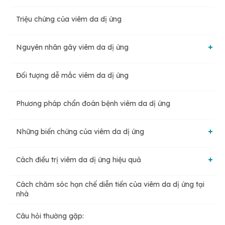
Triệu chứng của viêm da dị ứng
Bệnh viêm da dị ứng thời tiết
Nguyên nhân gây viêm da dị ứng
Bệnh viêm da dị ứng tiếp xúc
Đối tượng dễ mắc viêm da dị ứng
Yếu tố di truyền
Bệnh viêm da dị ứng cơ địa
Phương pháp chẩn đoán bệnh viêm da dị ứng
Yếu tố hệ miễn dịch
Bệnh viêm da dị ứng tiếp xúc bội nhiễm
Những biến chứng của viêm da dị ứng
Yếu tố môi trường
Cách điều trị viêm da dị ứng hiệu quả
Da nhiễm trùng
Cách chăm sóc hạn chế diễn tiến của viêm da dị ứng tại
Thuốc bôi viêm da dị ứng
nhà
Viêm mũi dị ứng, hen suyễn
Câu hỏi thường gặp:
Liệu pháp ánh sáng trị viêm da