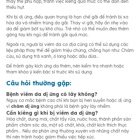
thay thế phù hợp, tránh việc kiêng quá mức có thể dẫn đến
thiếu hụt.
Khi bị dị ứng, điều quan trọng là hạn chế gãi để tránh bị xơ
hóa da và nhiễm trùng do gãi. Thay vì gãi, hãy ấn nhẹ vào
da để giảm bớt sự khó chịu. Trẻ nhỏ có thể muốn đeo thêm
găng tay khi ngủ để tránh gãi quá mức.
Ngoài ra, người bị viêm da cơ địa cũng có thể sử dụng các
liệu pháp thay thế để giảm triệu chứng, chẳng hạn như: Châm
cứu, sử dụng trà xanh, ô long hoặc dầu dừa…
Để tránh gây kích ứng da thêm, nên kiểm tra nhanh hoặc
tham khảo ý kiến ​​bác sĩ trước khi sử dụng.
Câu hỏi thường gặp
:
Bệnh viêm da dị ứng có lây không?
Nguy cơ mắc bệnh cao chỉ khi bạn bị hen suyễn hoặc dị ứng
vì
chàm dị ứng
không phải là bệnh gây lây nhiễm.
Cần kiêng gì khi bị viêm da dị ứng?
Hóa chất, dung môi, chất tẩy rửa, nước hoa, thành phần sản
phẩm chăm sóc da, một số chất, khói, chất kích thích thực
phẩm… Nếu da phản ứng thường xuyên với những chất này
thì nên tránh hoặc giảm thiểu việc tiếp xúc.