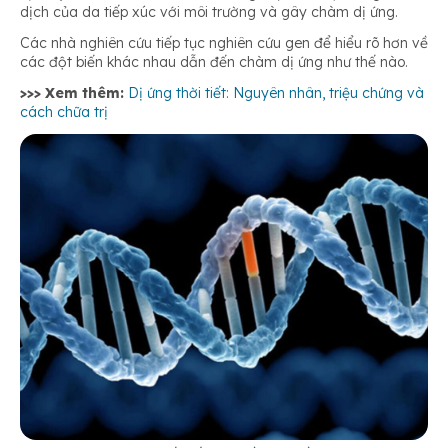
dịch của da tiếp xúc với môi trường và gây chàm dị ứng.
Các nhà nghiên cứu tiếp tục nghiên cứu gen để hiểu rõ hơn về
các đột biến khác nhau dẫn đến chàm dị ứng như thế nào.
>>> Xem thêm:
Dị ứng thời tiết: Nguyên nhân, triệu chứng và
cách chữa trị