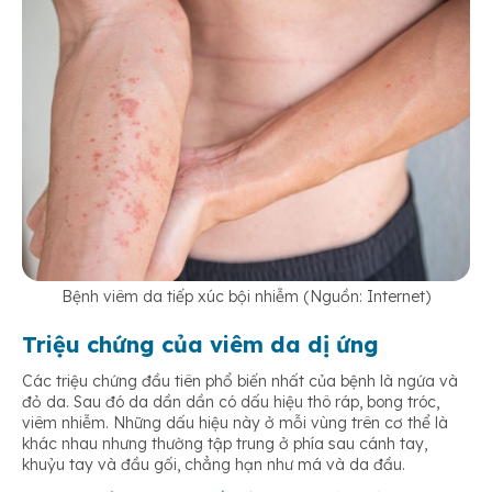
Bệnh viêm da tiếp xúc bội nhiễm (Nguồn: Internet)
Triệu chứng của viêm da dị ứng
Các triệu chứng đầu tiên phổ biến nhất của bệnh là ngứa và
đỏ da. Sau đó da dần dần có dấu hiệu thô ráp, bong tróc,
viêm nhiễm. Những dấu hiệu này ở mỗi vùng trên cơ thể là
khác nhau nhưng thường tập trung ở phía sau cánh tay,
khuỷu tay và đầu gối, chẳng hạn như má và da đầu.