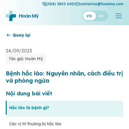
(028) 3820 6001
contactus@hoanmy.com
VN
EN
Quay lại
Hoàn Mỹ
Hoàn Mỹ Gold
24/09/2023
Tác giả: Hoàn Mỹ
Hạnh Phúc
Thuận Mỹ
Bệnh hắc lào: Nguyên nhân, cách điều trị
và phòng ngừa
Nội dung bài viết
Hắc lào là bệnh gì?
Các vị trí thường bị hắc lào