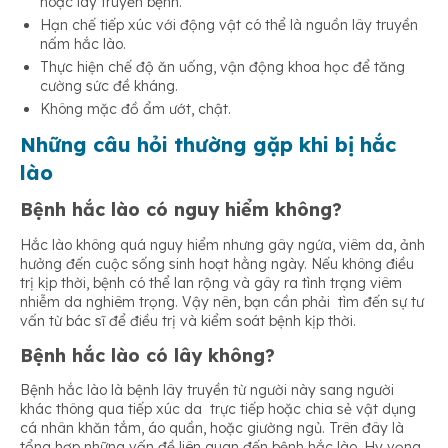
hoặc lây truyền bệnh.
Hạn chế tiếp xúc với động vật có thể là nguồn lây truyền
nấm hắc lào.
Thực hiện chế độ ăn uống, vận động khoa học để tăng
cường sức đề kháng.
Không mặc đồ ẩm ướt, chật.
Những câu hỏi thường gặp khi bị hắc
lào
Bệnh hắc lào có nguy hiểm không?
Hắc lào không quá nguy hiểm nhưng gây ngứa, viêm da, ảnh
hưởng đến cuộc sống sinh hoạt hằng ngày. Nếu không điều
trị kịp thời, bệnh có thể lan rộng và gây ra tình trạng viêm
nhiễm da nghiêm trọng. Vậy nên, bạn cần phải tìm đến sự tư
vấn từ bác sĩ để điều trị và kiểm soát bệnh kịp thời.
Bệnh hắc lào có lây không?
Bệnh hắc lào là bệnh lây truyền từ người này sang người
khác thông qua tiếp xúc da trực tiếp hoặc chia sẻ vật dụng
cá nhân khăn tắm, áo quần, hoặc giường ngủ. Trên đây là
tổng hợp những vấn đề liên quan đến bệnh hắc lào. Hy vọng