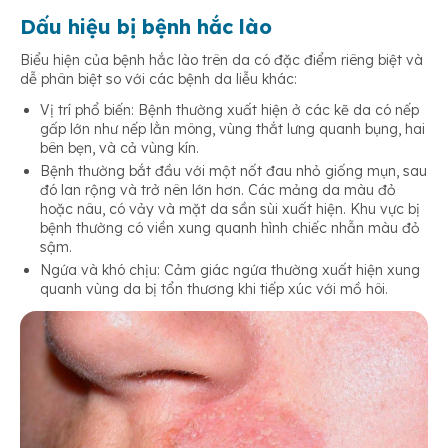
Dấu hiệu bị bệnh hắc lào
Biểu hiện của bệnh hắc lào trên da có đặc điểm riêng biệt và
dễ phân biệt so với các bệnh da liễu khác:
Vị trí phổ biến: Bệnh thường xuất hiện ở các kẽ da có nếp
gấp lớn như nếp lằn mông, vùng thắt lưng quanh bụng, hai
bên bẹn, và cả vùng kín.
Bệnh thường bắt đầu với một nốt đau nhỏ giống mụn, sau
đó lan rộng và trở nên lớn hơn. Các mảng da màu đỏ
hoặc nâu, có vảy và mặt da sần sùi xuất hiện. Khu vực bị
bệnh thường có viền xung quanh hình chiếc nhẫn màu đỏ
sậm.
Ngứa và khó chịu: Cảm giác ngứa thường xuất hiện xung
quanh vùng da bị tổn thương khi tiếp xúc với mồ hôi.