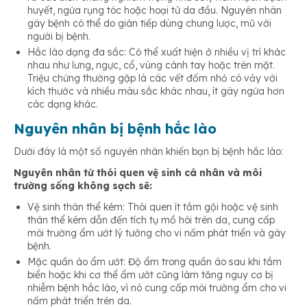
huyết, ngứa rụng tóc hoặc hoại tử da đầu. Nguyên nhân
gây bệnh có thể do gián tiếp dùng chung lược, mũ với
người bị bệnh.
Hắc lào dạng đa sắc: Có thể xuất hiện ở nhiều vị trí khác
nhau như lưng, ngực, cổ, vùng cánh tay hoặc trên mặt.
Triệu chứng thường gặp là các vết đốm nhỏ có vảy với
kích thước và nhiều màu sắc khác nhau, ít gây ngứa hơn
các dạng khác.
Nguyên nhân bị bệnh hắc lào
Dưới đây là một số nguyên nhân khiến bạn bị bệnh hắc lào:
Nguyên nhân từ thói quen vệ sinh cá nhân và môi
trường sống không sạch sẽ:
Vệ sinh thân thể kém: Thói quen ít tắm gội hoặc vệ sinh
thân thể kém dẫn đến tích tụ mồ hôi trên da, cung cấp
môi trường ẩm ướt lý tưởng cho vi nấm phát triển và gây
bệnh.
Mặc quần áo ẩm ướt: Độ ẩm trong quần áo sau khi tắm
biển hoặc khi cơ thể ẩm ướt cũng làm tăng nguy cơ bị
nhiễm bệnh hắc lào, vì nó cung cấp môi trường ẩm cho vi
nấm phát triển trên da.