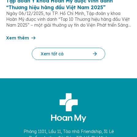
Tập đoàn Y khoa Hoàn Mỹ được vinh danh
“Thương hiệu hàng đầu Việt Nam 2025”
Ngày 06/12/2025, tại TP. Hồ Chí Minh, Tập đoàn y khoa
Hoàn Mỹ được vinh danh “Top 10 Thương hiệu hàng đầu Việt
Nam 2025” – một giải thưởng uy tín do Viện Phát triển Sáng
chế và Đổi mới Công nghệ phối hợp với Trung tâm Nghiên
cứu Phát triển Doanh nghiệp Châu Á […]
Xem thêm
Xem tất cả
Phòng 1101, Lầu 11, Tòa nhà Friendship, 31 Lê