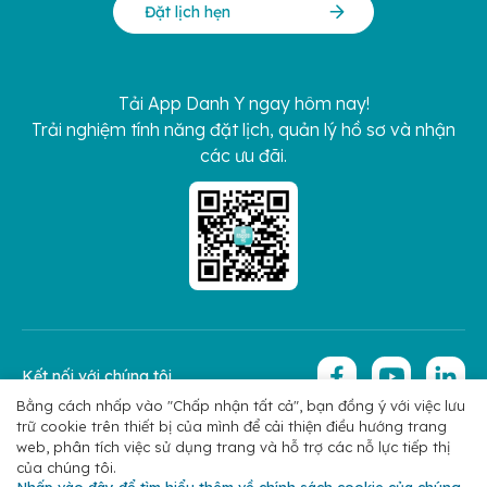
Đặt lịch hẹn
Tải App Danh Y ngay hôm nay!
Trải nghiệm tính năng đặt lịch, quản lý hồ sơ và nhận
các ưu đãi.
Kết nối với chúng tôi
Bằng cách nhấp vào "Chấp nhận tất cả", bạn đồng ý với việc lưu
trữ cookie trên thiết bị của mình để cải thiện điều hướng trang
Copyright 2026 © Hoan My Corporation
Chính sách bảo mật
web, phân tích việc sử dụng trang và hỗ trợ các nỗ lực tiếp thị
của chúng tôi.