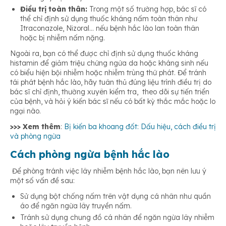
Điều trị toàn thân:
Trong một số trường hợp, bác sĩ có
thể chỉ định sử dụng thuốc kháng nấm toàn thân như
Itraconazole, Nizoral… nếu bệnh hắc lào lan toàn thân
hoặc bị nhiễm nấm nặng.
Ngoài ra, bạn có thể được chỉ định sử dụng thuốc kháng
histamin để giảm triệu chứng ngứa da hoặc kháng sinh nếu
có biểu hiện bội nhiễm hoặc nhiễm trùng thứ phát. Để tránh
tái phát bệnh hắc lào, hãy tuân thủ đúng liệu trình điều trị do
bác sĩ chỉ định, thường xuyên kiểm tra, theo dõi sự tiến triển
của bệnh, và hỏi ý kiến bác sĩ nếu có bất kỳ thắc mắc hoặc lo
ngại nào.
>>> Xem thêm
:
Bị kiến ba khoang đốt: Dấu hiệu, cách điều trị
và phòng ngừa
Cách phòng ngừa bệnh hắc lào
Để phòng tránh việc lây nhiễm bệnh hắc lào, bạn nên lưu ý
một số vấn đề sau:
Sử dụng bột chống nấm trên vật dụng cá nhân như quần
áo để ngăn ngừa lây truyền nấm.
Tránh sử dụng chung đồ cá nhân để ngăn ngừa lây nhiễm