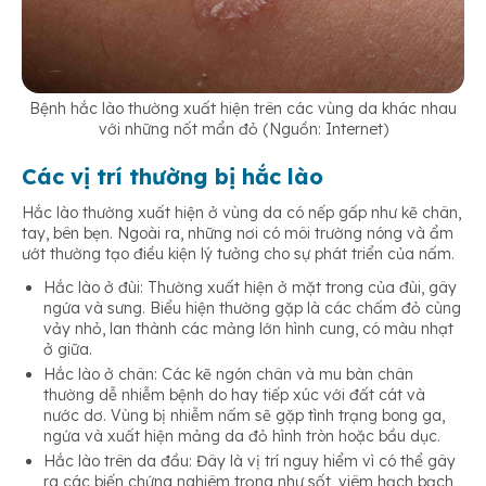
Bệnh hắc lào thường xuất hiện trên các vùng da khác nhau
với những nốt mẩn đỏ (Nguồn: Internet)
Các vị trí thường bị hắc lào
Hắc lào thường xuất hiện ở vùng da có nếp gấp như kẽ chân,
tay, bên bẹn. Ngoài ra, những nơi có môi trường nóng và ẩm
ướt thường tạo điều kiện lý tưởng cho sự phát triển của nấm.
Hắc lào ở đùi: Thường xuất hiện ở mặt trong của đùi, gây
ngứa và sưng. Biểu hiện thường gặp là các chấm đỏ cùng
vảy nhỏ, lan thành các mảng lớn hình cung, có màu nhạt
ở giữa.
Hắc lào ở chân: Các kẽ ngón chân và mu bàn chân
thường dễ nhiễm bệnh do hay tiếp xúc với đất cát và
nước dơ. Vùng bị nhiễm nấm sẽ gặp tình trạng bong ga,
ngứa và xuất hiện mảng da đỏ hình tròn hoặc bầu dục.
Hắc lào trên da đầu: Đây là vị trí nguy hiểm vì có thể gây
ra các biến chứng nghiêm trọng như sốt, viêm hạch bạch