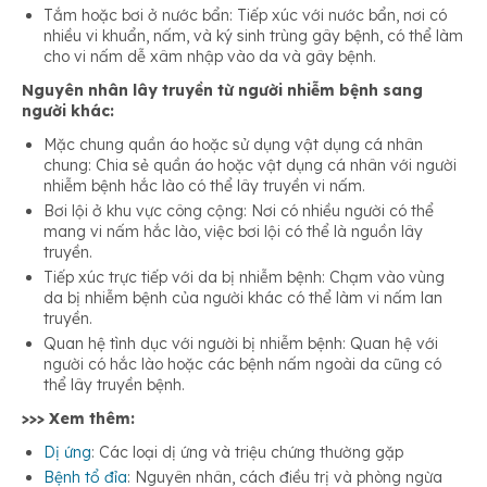
Tắm hoặc bơi ở nước bẩn: Tiếp xúc với nước bẩn, nơi có
nhiều vi khuẩn, nấm, và ký sinh trùng gây bệnh, có thể làm
cho vi nấm dễ xâm nhập vào da và gây bệnh.
Nguyên nhân lây truyền từ người nhiễm bệnh sang
người khác:
Mặc chung quần áo hoặc sử dụng vật dụng cá nhân
chung: Chia sẻ quần áo hoặc vật dụng cá nhân với người
nhiễm bệnh hắc lào có thể lây truyền vi nấm.
Bơi lội ở khu vực công cộng: Nơi có nhiều người có thể
mang vi nấm hắc lào, việc bơi lội có thể là nguồn lây
truyền.
Tiếp xúc trực tiếp với da bị nhiễm bệnh: Chạm vào vùng
da bị nhiễm bệnh của người khác có thể làm vi nấm lan
truyền.
Quan hệ tình dục với người bị nhiễm bệnh: Quan hệ với
người có hắc lào hoặc các bệnh nấm ngoài da cũng có
thể lây truyền bệnh.
>>> Xem thêm:
Dị ứng
: Các loại dị ứng và triệu chứng thường gặp
Bệnh tổ đỉa
: Nguyên nhân, cách điều trị và phòng ngừa