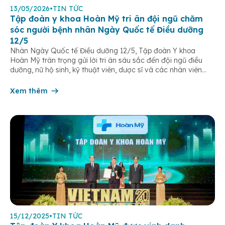
13/05/2026
•
TIN TỨC
Tập đoàn y khoa Hoàn Mỹ tri ân đội ngũ chăm
sóc người bệnh nhân Ngày Quốc tế Điều dưỡng
12/5
Nhân Ngày Quốc tế Điều dưỡng 12/5, Tập đoàn Y khoa
Hoàn Mỹ trân trọng gửi lời tri ân sâu sắc đến đội ngũ điều
dưỡng, nữ hộ sinh, kỹ thuật viên, dược sĩ và các nhân viên
chăm sóc người bệnh trên toàn hệ thống – những người luôn
âm thầm đồng hành trên […]
Xem thêm
15/12/2025
•
TIN TỨC