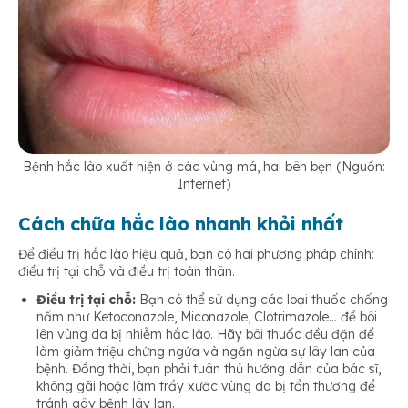
Bệnh hắc lào xuất hiện ở các vùng má, hai bên bẹn (Nguồn:
Internet)
Cách chữa hắc lào nhanh khỏi nhất
Để điều trị hắc lào hiệu quả, bạn có hai phương pháp chính:
điều trị tại chỗ và điều trị toàn thân.
Điều trị tại chỗ:
Bạn có thể sử dụng các loại thuốc chống
nấm như Ketoconazole, Miconazole, Clotrimazole… để bôi
lên vùng da bị nhiễm hắc lào. Hãy bôi thuốc đều đặn để
làm giảm triệu chứng ngứa và ngăn ngừa sự lây lan của
bệnh. Đồng thời, bạn phải tuân thủ hướng dẫn của bác sĩ,
không gãi hoặc làm trầy xước vùng da bị tổn thương để
tránh gây bệnh lây lan.