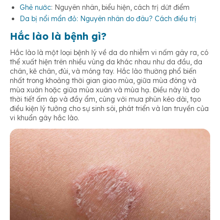
Ghẻ nước
: Nguyên nhân, biểu hiện, cách trị dứt điểm
Da bị nổi mẩn đỏ: Nguyên nhân do đâu? Cách điều trị
Hắc lào là bệnh gì?
Hắc lào là một loại bệnh lý về da do nhiễm vi nấm gây ra, có
thể xuất hiện trên nhiều vùng da khác nhau như da đầu, da
chân, kẽ chân, đùi, và móng tay. Hắc lào thường phổ biến
nhất trong khoảng thời gian giao mùa, giữa mùa đông và
mùa xuân hoặc giữa mùa xuân và mùa hạ. Điều này là do
thời tiết ấm áp và đầy ẩm, cùng với mưa phùn kéo dài, tạo
điều kiện lý tưởng cho sự sinh sôi, phát triển và lan truyền của
vi khuẩn gây hắc lào.