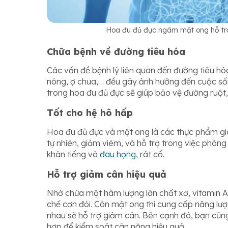
Hoa đu đủ đực ngâm mật ong hỗ trợ 
Chữa bệnh về đường tiêu hóa
Các vấn đề bệnh lý liên quan đến đường tiêu h
nóng, ợ chua,… đều gây ảnh hưởng đến cuộc số
trong hoa đu đủ đực sẽ giúp bảo vệ đường ruột, 
Tốt cho hệ hô hấp
Hoa đu đủ đực và mật ong là các thực phẩm gi
tự nhiên, giảm viêm, và hỗ trợ trong việc phòng
khàn tiếng và
đau họng
, rát cổ.
Hỗ trợ giảm cân hiệu quả
Nhờ chứa một hàm lượng lớn chất xơ, vitamin 
chế cơn đói. Còn mật ong thì cung cấp năng lượn
nhau sẽ hỗ trợ giảm cân. Bên cạnh đó, bạn cũn
hợp để kiểm soát cân nặng hiệu quả.