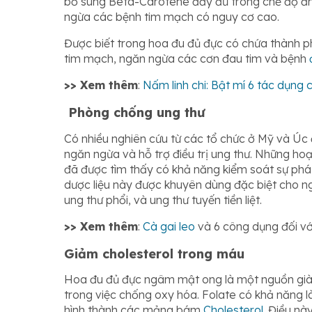
bổ sung Beta-Carotene đầy đủ trong chế độ ăn 
ngừa các bệnh tim mạch có nguy cơ cao.
Được biết trong hoa đu đủ đực có chứa thành 
tim mạch, ngăn ngừa các cơn đau tim và bệnh
>> Xem thêm
:
Nấm linh chi: Bật mí 6 tác dụng 
Phòng chống ung thư
Có nhiều nghiên cứu từ các tổ chức ở Mỹ và Ú
ngăn ngừa và hỗ trợ điều trị ung thư. Những h
đã được tìm thấy có khả năng kiểm soát sự phát 
dược liệu này được khuyên dùng đặc biệt cho ng
ung thư phổi, và ung thư tuyến tiền liệt.
>> Xem thêm
:
Cà gai leo
và 6 công dụng đối vớ
Giảm cholesterol trong máu
Hoa đu đủ đực ngâm mật ong là một nguồn gi
trong việc chống oxy hóa. Folate có khả năng
hình thành các mảng bám
Cholesterol
. Điều nà