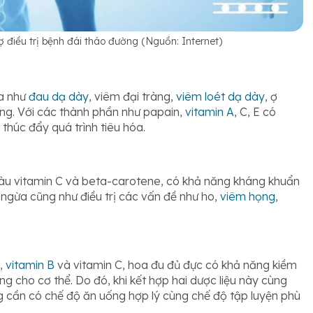
điều trị bệnh đái tháo đường (Nguồn: Internet)
óa như
đau dạ dày
, viêm đại tràng,
viêm loét dạ dày
, ợ
ng. Với các thành phần như papain,
vitamin A
, C, E có
thúc đẩy quá trình tiêu hóa.
àu vitamin C và beta-carotene, có khả năng kháng khuẩn
 ngừa cũng như điều trị các vấn đề như ho,
viêm họng
,
A,
vitamin B
và vitamin C, hoa đu đủ đực có khả năng kiềm
g cho cơ thể. Do đó, khi kết hợp hai dược liệu này cùng
g cần có chế độ ăn uống hợp lý cùng chế độ tập luyện phù