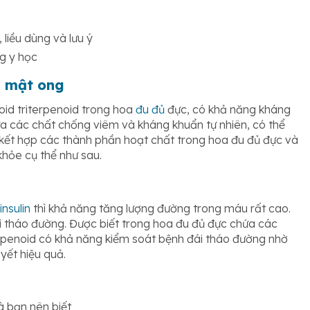
 liều dùng và lưu ý
ng y học
m mật ong
oid triterpenoid trong hoa
đu đủ
đực, có khả năng kháng
ứa các chất chống viêm và kháng khuẩn tự nhiên, có thể
 kết hợp các thành phần hoạt chất trong hoa đu đủ đực và
khỏe cụ thể như sau.
insulin
thì khả năng tăng lượng đường trong máu rất cao.
i tháo đường. Được biết trong hoa đu đủ đực chứa các
terpenoid có khả năng kiểm soát bệnh đái tháo đường nhờ
uyết hiệu quả.
 bạn nên biết