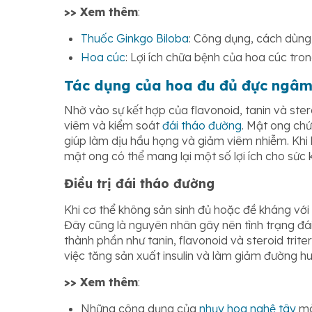
>> Xem thêm
:
Thuốc Ginkgo Biloba
: Công dụng, cách dùng,
Hoa cúc
: Lợi ích chữa bệnh của hoa cúc tro
Tác dụng của hoa đu đủ đực ngâ
Nhờ vào sự kết hợp của flavonoid, tanin và ster
viêm và kiểm soát
đái tháo đường
. Mật ong ch
giúp làm dịu hầu họng và giảm viêm nhiễm. Khi
mật ong có thể mang lại một số lợi ích cho sức 
Điều trị đái tháo đường
Khi cơ thể không sản sinh đủ hoặc đề kháng với
Đây cũng là nguyên nhân gây nên tình trạng đá
thành phần như tanin, flavonoid và steroid tri
việc tăng sản xuất insulin và làm giảm đường h
>> Xem thêm
:
Những công dụng của
nhụy hoa nghệ tây
mà