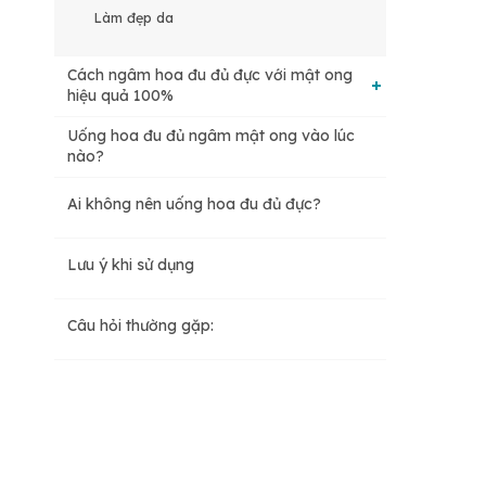
Làm đẹp da
Cách ngâm hoa đu đủ đực với mật ong
hiệu quả 100%
Uống hoa đu đủ ngâm mật ong vào lúc
Nguyên liệu
nào?
Ai không nên uống hoa đu đủ đực?
Các bước ngâm hoa đu đủ đực với mật ong
Lưu ý khi sử dụng
Câu hỏi thường gặp: