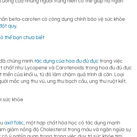
uống của những người trung niên có thể giúp họ ngăn
phần beta-caroten có công dụng chính bảo vệ sức khỏe
đột quỵ
.
có thể bạn chưa biết
c đã chứng minh
tác dụng của hoa đu đủ đực
trong việc
oạt chất như Lycopene và Carotenoids trong hoa đu đủ đực
triển của khối u, từ đó làm chậm quá trình di căn. Loại
ười mắc ung thư vú, ung thư bạch cầu, ung thư ruột kết,
i sức khỏe
àu
axit folic
, một hợp chất hóa học có tác dụng mạnh
 làm giảm nồng độ Cholesterol trong máu và ngăn ngừa sự
y có ý nghĩa quan trọng trong việc duy trì sức khỏe tim