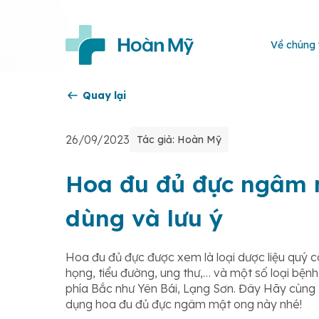
Về chúng 
Quay lại
26/09/2023
Tác giả: Hoàn Mỹ
Hoa đu đủ đực ngâm m
dùng và lưu ý
Hoa đu đủ đực được xem là loại dược liệu quý có
họng, tiểu đường, ung thư,… và một số loại bện
phía Bắc như Yên Bái, Lạng Sơn. Đây
Hãy cùng
dụng hoa đu đủ đực ngâm mật ong này nhé!