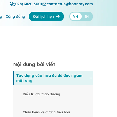
(028) 3820 6001
contactus@hoanmy.com
ng
Cộng đồng
Đặt lịch hẹn
VN
EN
Nội dung bài viết
Tác dụng của hoa đu đủ đực ngâm
mật ong
Điều trị đái tháo đường
Chữa bệnh về đường tiêu hóa