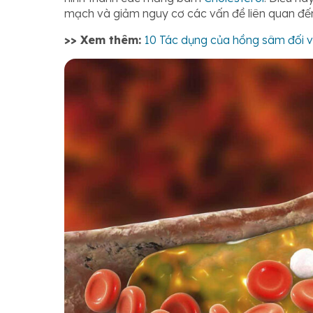
mạch và giảm nguy cơ các vấn đề liên quan đến 
>> Xem thêm:
10 Tác dụng của hồng sâm đối v