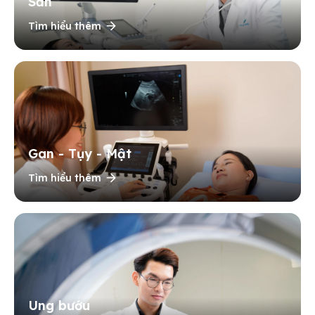
Sản
Tìm hiểu thêm
Gan - Tụy - Mật
Tìm hiểu thêm
Ung bướu