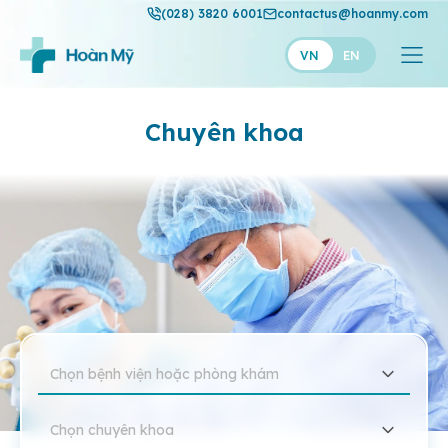
(028) 3820 6001
contactus@hoanmy.com
VN
EN
Hoàn Mỹ
Chuyên khoa
Hoàn Mỹ Gold
Hạnh Phúc
Thuận Mỹ
Chọn bệnh viện hoặc phòng khám
Chọn chuyên khoa