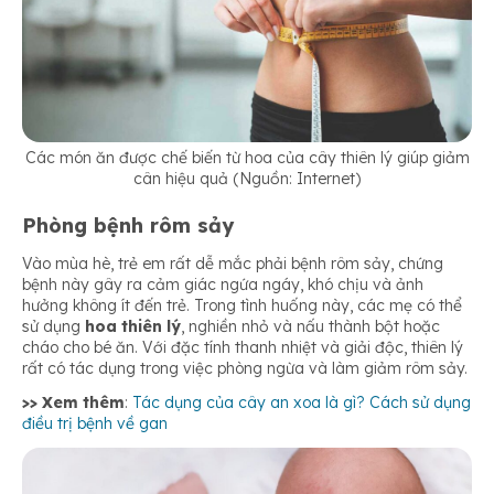
Các món ăn được chế biến từ hoa của cây thiên lý giúp giảm
cân hiệu quả (Nguồn: Internet)
Phòng bệnh rôm sảy
Vào mùa hè, trẻ em rất dễ mắc phải bệnh rôm sảy, chứng
bệnh này gây ra cảm giác ngứa ngáy, khó chịu và ảnh
hưởng không ít đến trẻ. Trong tình huống này, các mẹ có thể
sử dụng
hoa thiên lý
, nghiền nhỏ và nấu thành bột hoặc
cháo cho bé ăn. Với đặc tính thanh nhiệt và giải độc, thiên lý
rất có tác dụng trong việc phòng ngừa và làm giảm rôm sảy.
>> Xem thêm
:
Tác dụng của cây an xoa là gì? Cách sử dụng
điều trị bệnh về gan