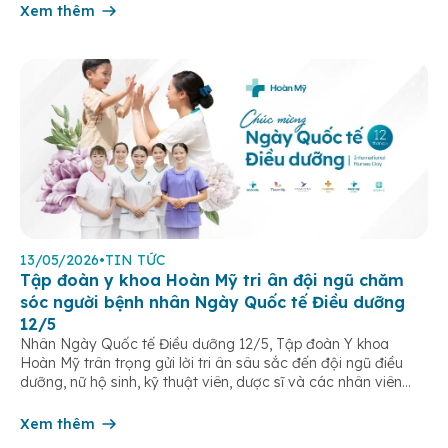
Xem thêm
13/05/2026
•
TIN TỨC
Tập đoàn y khoa Hoàn Mỹ tri ân đội ngũ chăm
sóc người bệnh nhân Ngày Quốc tế Điều dưỡng
12/5
Nhân Ngày Quốc tế Điều dưỡng 12/5, Tập đoàn Y khoa
Hoàn Mỹ trân trọng gửi lời tri ân sâu sắc đến đội ngũ điều
dưỡng, nữ hộ sinh, kỹ thuật viên, dược sĩ và các nhân viên
chăm sóc người bệnh trên toàn hệ thống – những người luôn
âm thầm đồng hành trên […]
Xem thêm