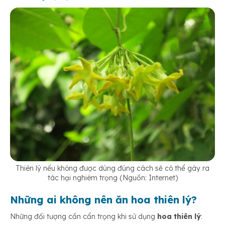
Thiên lý nếu không được dùng đúng cách sẽ có thể gây ra
tác hại nghiêm trọng (Nguồn: Internet)
Những ai không nên ăn hoa thiên lý?
Những đối tượng cần cẩn trọng khi sử dụng
hoa thiên lý
: