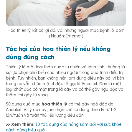
Hoa thiên lý rất có lợi đối với những người mắc bệnh lòi dom
(Nguồn: Internet)
Tác hại của hoa thiên lý nếu không
dùng đúng cách
Thiên lý là một loại thảo dược tự nhiên và lành tính, thường là
sự lựa chọn phổ biến của nhiều người trong quá trình điều trị
bệnh. Tuy nhiên, bạn không nên lạm dụng điều này bởi vì bên
trong nó vẫn chứa một ít độc tố gọi là Ancaloit. Đây là một
loại chất độc có mặt trong lá cây và có thể gây ngộ độc và
thậm chí gây tử vong.
Sử dụng quá mức
hoa thiên lý
có thể gây ngộ độc do
Ancaloit. Vì lý do này, nên hạn chế sử dụng thiên lý từ 1-2
lần/tuần và tuân thủ liều lượng đều đặn.
>> Xem thêm:
10 tác dụng của hồng sâm đối với sức khỏe,
cách dùng hiệu quả