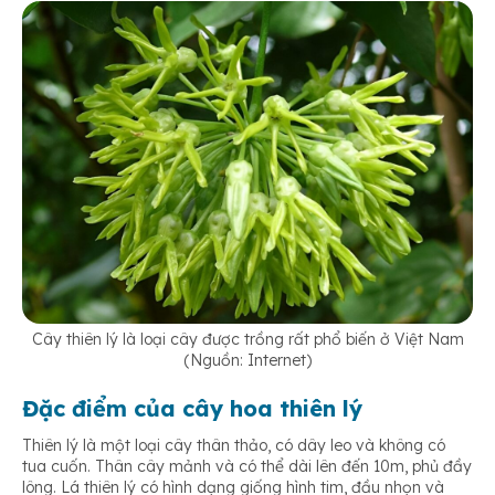
Cây thiên lý là loại cây được trồng rất phổ biến ở Việt Nam
(Nguồn: Internet)
Đặc điểm của cây hoa thiên lý
Thiên lý là một loại cây thân thảo, có dây leo và không có
tua cuốn. Thân cây mảnh và có thể dài lên đến 10m, phủ đầy
lông. Lá thiên lý có hình dạng giống hình tim, đầu nhọn và