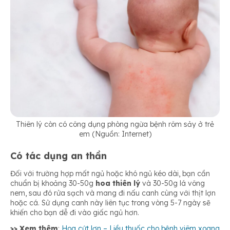
Thiên lý còn có công dụng phòng ngừa bệnh rôm sảy ở trẻ
em (Nguồn: Internet)
Có tác dụng an thần
Đối với trường hợp mất ngủ hoặc khó ngủ kéo dài, bạn cần
chuẩn bị khoảng 30-50g
hoa thiên lý
và 30-50g lá vông
nem, sau đó rửa sạch và mang đi nấu canh cùng với thịt lợn
hoặc cá. Sử dụng canh này liên tục trong vòng 5-7 ngày sẽ
khiến cho bạn dễ đi vào giấc ngủ hơn.
>> Xem thêm
:
Hoa cứt lợn – Liều thuốc cho bệnh viêm xoang