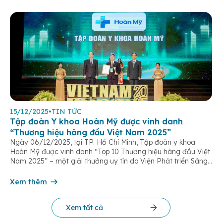
15/12/2025
•
TIN TỨC
Tập đoàn Y khoa Hoàn Mỹ được vinh danh
“Thương hiệu hàng đầu Việt Nam 2025”
Ngày 06/12/2025, tại TP. Hồ Chí Minh, Tập đoàn y khoa
Hoàn Mỹ được vinh danh “Top 10 Thương hiệu hàng đầu Việt
Nam 2025” – một giải thưởng uy tín do Viện Phát triển Sáng
chế và Đổi mới Công nghệ phối hợp với Trung tâm Nghiên
cứu Phát triển Doanh nghiệp Châu Á […]
Xem thêm
Xem tất cả