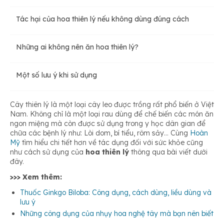
Tác hại của hoa thiên lý nếu không dùng đúng cách
Hỗ trợ giảm cân
Những ai không nên ăn hoa thiên lý?
Phòng bệnh rôm sảy
Một số lưu ý khi sử dụng
Có tác dụng an thần
Cây thiên lý là một loại cây leo được trồng rất phổ biến ở Việt
Nam. Không chỉ là một loại rau dùng để chế biến các món ăn
ngon miệng mà còn được sử dụng trong y học dân gian để
Điều trị bệnh trĩ
chữa các bệnh lý như: Lòi dom, bí tiểu, rôm sảy… Cùng
Hoàn
Mỹ
tìm hiểu chi tiết hơn về tác dụng đối với sức khỏe cũng
như cách sử dụng của
hoa thiên lý
thông qua bài viết dưới
đây.
>>> Xem thêm:
Thuốc Ginkgo Biloba: Công dụng, cách dùng, liều dùng và
lưu ý
Những công dụng của nhụy hoa nghệ tây mà bạn nên biết