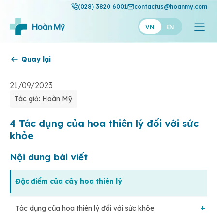
(028) 3820 6001
contactus@hoanmy.com
VN
EN
Quay lại
Hoàn Mỹ
Hoàn Mỹ Gold
21/09/2023
Tác giả: Hoàn Mỹ
Hạnh Phúc
Thuận Mỹ
4 Tác dụng của hoa thiên lý đối với sức
khỏe
Nội dung bài viết
Đặc điểm của cây hoa thiên lý
Tác dụng của hoa thiên lý đối với sức khỏe