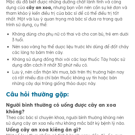
Mặc dù đã biết được những dưỡng chất lành tính và công
dụng của
cây an xoa,
nhưng bạn vẫn nên cần sự kê đơn và
tham khảo ý kiến điều trị của bác sĩ để có thể điều trị tốt
nhất. Một vài lưu ý quan trọng mà bác sĩ đưa ra trong quá
trình sử dụng, cụ thể:
Không dùng cho phụ nữ có thai và cho con bú, trẻ em dưới
3 tuổi.
Nên sao vàng hạ thể dược liệu trước khi dùng để đốt cháy
các lông tơ bám trên cây.
Không sử dụng đồng thời với các loại thuốc Tây hoặc sử
dụng dãn cách ít nhất 30 phút nếu có.
Lưu ý, nên cẩn thận khi mua, bởi trên thị trường hiện nay
có rất nhiều địa chỉ bán thuốc không uy tín hoặc bán
những cây dại trông giống thảo dược này.
Câu hỏi thường gặp
:
Người bình thường có uống được cây an xoa
không?
Theo các bác sĩ chuyên khoa, người bình thường không nên
sử dụng cây an xoa nếu như không mắc bất kỳ bệnh lý nào.
Uống cây an xoa kiêng ăn gì?