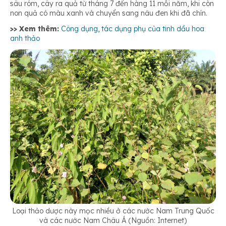
sâu róm, cây ra quả từ tháng 7 đến hàng 11 mỗi năm, khi còn
non quả có màu xanh và chuyển sang nâu đen khi đã chín.
>> Xem thêm:
Công dụng, tác dụng phụ của tinh dầu hoa
anh thảo
Loại thảo dược này mọc nhiều ở các nước Nam Trung Quốc
và các nước Nam Châu Á (Nguồn: Internet)