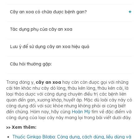
Cây an xoa có chữa được bệnh gan?
Hỗ trợ điều trị bệnh lý về gan
Tác dụng phụ của cây an xoa
Hỗ trợ điều trị ung thư gan
Kiểm soát cân nặng
Lưu ý để sử dụng cây an xoa hiệu quả
Hỗ trợ điều trị viêm gan B
Điều trị, ngừa cao huyết áp
Câu hỏi thường gặp:
Hỗ trợ điều trị bệnh xơ gan
Hỗ trợ điều trị các bệnh về xương khớp
Trong đông y,
cây an xoa
hay còn còn được gọi với những
cái tên khác như cây dó lông, thâu kén lông, thâu kén cái, là
loại thảo dược với công dụng chuyên điều trị các bệnh liên
Giải độc, làm mát gan
Giúp an thần
quan đến gan, xương khớp, huyết áp. Mặc dù loài cây này có
công dụng đối với sức khỏe nhưng không phải ai cũng biết
đến chúng. Hôm nay, hãy cùng
Hoàn Mỹ
tìm về đặc điểm và
công dụng của
loại cây này mang lại trong bài viết dưới đây.
Điều trị viêm đại tràng
>> Xem thêm:
Thuốc Ginkgo Biloba: Công dụng, cách dùng, liều dùng và