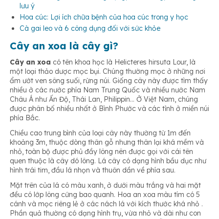
lưu ý
Hoa cúc: Lợi ích chữa bệnh của hoa cúc trong y học
Cà gai leo và 6 công dụng đối với sức khỏe
Cây an xoa là cây gì?
Cây an xoa
có tên khoa học là Helicteres hirsuta Lour, là
một loại thảo dược mọc bụi. Chúng thường mọc ở những nơi
ẩm ướt ven sông suối, rừng núi. Giống cây này được tìm thấy
nhiều ở các nước phía Nam Trung Quốc và nhiều nước Nam
Châu Á như Ấn Độ, Thái Lan, Philippin… Ở Việt Nam, chúng
được phân bố nhiều nhất ở Bình Phước và các tỉnh ở miền núi
phía Bắc.
Chiều cao trung bình của loại cây này thường từ 1m đến
khoảng 3m, thuộc dòng thân gỗ nhưng thân lại khá mềm và
nhỏ, toàn bộ được phủ đầy lông nên được gọi với cái tên
quen thuộc là cây dó lông. Lá cây có dạng hình bầu dục như
hình trái tim, đầu lá nhọn và thuôn dần về phía sau.
Mặt trên của lá có màu xanh, ở dưới màu trắng và hai mặt
đều có lớp lông cứng bao quanh. Hoa an xoa màu tím có 5
cánh và mọc riêng lẻ ở các nách lá với kích thước khá nhỏ .
Phần quả thường có dạng hình trụ, vừa nhỏ và dài như con