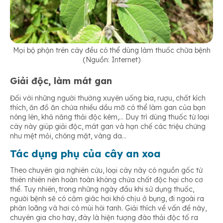
Mọi bộ phận trên cây đều có thể dùng làm thuốc chữa bệnh
(Nguồn: Internet)
Giải độc, làm mát gan
Đối với những người thường xuyên uống bia, rượu, chất kích
thích, ăn đồ ăn chứa nhiều dầu mỡ có thể làm gan của bạn
nóng lên, khả năng thải độc kém,… Duy trì dùng thuốc từ loại
cây này giúp giải độc, mát gan và hạn chế các triệu chứng
như mệt mỏi, chóng mặt, vàng da…
Tác dụng phụ của cây an xoa
Theo chuyên gia nghiên cứu, loại cây này có nguồn gốc từ
thiên nhiên nên hoàn toàn không chứa chất độc hại cho cơ
thể. Tuy nhiên, trong những ngày đầu khi sử dụng thuốc,
người bệnh sẽ có cảm giác hơi khó chịu ở bụng, đi ngoài ra
phân loãng và hơi có mùi hôi tanh. Giải thích về vấn đề này,
chuyên gia cho hay, đây là hiện tượng đào thải độc tố ra