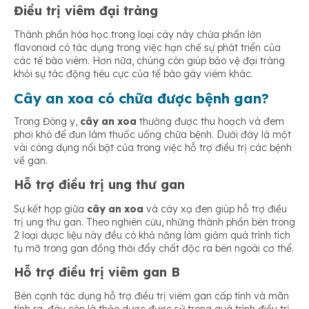
Điều trị viêm đại tràng
Thành phần hóa học trong loại cây này chứa phần lớn
flavonoid có tác dụng trong việc hạn chế sự phát triển của
các tế bào viêm. Hơn nữa, chúng còn giúp bảo vệ đại tràng
khỏi sự tác động tiêu cực của tế bào gây viêm khác.
Cây an xoa có chữa được bệnh gan?
Trong Đông y,
cây an xoa
thường được thu hoạch và đem
phơi khô để đun làm thuốc uống chữa bệnh. Dưới đây là một
vài công dụng nổi bật của
trong việc hỗ trợ điều trị các bệnh
về gan.
Hỗ trợ điều trị ung thư gan
Sự kết hợp giữa
cây an xoa
và cây xạ đen giúp hỗ trợ điều
trị ung thư gan. Theo nghiên cứu, những thành phần bên trong
2 loại dược liệu này đều có khả năng làm giảm quá trình tích
tụ mỡ trong gan đồng thời đẩy chất độc ra bên ngoài cơ thể.
Hỗ trợ điều trị viêm gan B
Bên cạnh tác dụng hỗ trợ điều trị viêm gan cấp tính và mãn