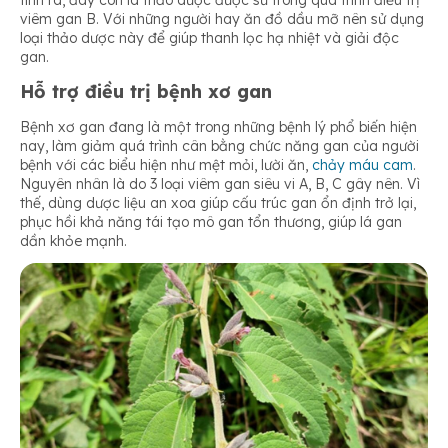
tính ra, đây còn là thảo dược được sử trong quá trình điều trị
viêm gan B. Với những người hay ăn đồ dầu mỡ nên sử dụng
loại thảo dược này để giúp thanh lọc hạ nhiệt và giải độc
gan.
Hỗ trợ điều trị bệnh xơ gan
Bệnh xơ gan đang là một trong những bệnh lý phổ biến hiện
nay, làm giảm quá trình cân bằng chức năng gan của người
bệnh với các biểu hiện như mệt mỏi, lười ăn,
chảy máu cam
.
Nguyên nhân là do 3 loại viêm gan siêu vi A, B, C gây nên. Vì
thế, dùng dược liệu an xoa giúp cấu trúc gan ổn định trở lại,
phục hồi khả năng tái tạo mô gan tổn thương, giúp lá gan
dần khỏe mạnh.