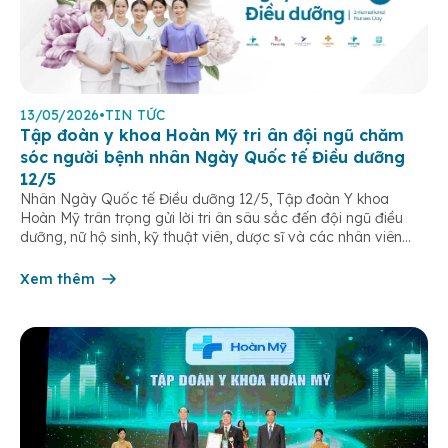
13/05/2026
•
TIN TỨC
Tập đoàn y khoa Hoàn Mỹ tri ân đội ngũ chăm
sóc người bệnh nhân Ngày Quốc tế Điều dưỡng
12/5
Nhân Ngày Quốc tế Điều dưỡng 12/5, Tập đoàn Y khoa
Hoàn Mỹ trân trọng gửi lời tri ân sâu sắc đến đội ngũ điều
dưỡng, nữ hộ sinh, kỹ thuật viên, dược sĩ và các nhân viên
chăm sóc người bệnh trên toàn hệ thống – những người luôn
âm thầm đồng hành trên […]
Xem thêm