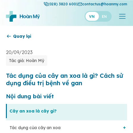
(028) 3820 6001
contactus@hoanmy.com
VN
EN
Quay lại
Hoàn Mỹ
Hoàn Mỹ Gold
20/09/2023
Tác giả: Hoàn Mỹ
Hạnh Phúc
Thuận Mỹ
Tác dụng của cây an xoa là gì? Cách sử
dụng điều trị bệnh về gan
Nội dung bài viết
Cây an xoa là cây gì?
Tác dụng của cây an xoa