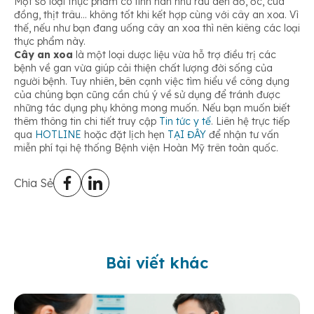
Một số loại thực phẩm có tính hàn như rau dền đỏ, ốc, cua
đồng, thịt trâu… không tốt khi kết hợp cùng với cây an xoa. Vì
thế, nếu như bạn đang uống cây an xoa thì nên kiêng các loại
thực phẩm này.
Cây an xoa
là một loại dược liệu vừa hỗ trợ điều trị các
bệnh về gan vừa giúp cải thiện chất lượng đời sống của
người bệnh. Tuy nhiên, bên cạnh việc tìm hiểu về công dụng
của chúng bạn cũng cần chú ý về sử dụng để tránh được
những tác dụng phụ không mong muốn. Nếu bạn muốn biết
thêm thông tin chi tiết truy cập
Tin tức y tế
. Liên hệ trực tiếp
qua
HOTLINE
hoặc đặt lịch hẹn
TẠI ĐÂY
để nhận tư vấn
miễn phí tại hệ thống Bệnh viện Hoàn Mỹ trên toàn quốc.
Chia Sẻ
Bài viết khác