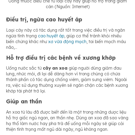
Uống thuốc điều chế từ loại cây này giúp hỗ trợ trong giảm
cân (Nguồn: Internet)
Điều trị, ngừa cao huyết áp
Loại cây này có tác dụng rất tốt trong việc điều trị và ngăn
ngừa tình trạng
cao huyết áp
, giúp cơ thể tránh khỏi nhiều
biến chứng khác như
xơ vữa động mạch
, tai biến mạch máu
não,…
Hỗ trợ điều trị các bệnh về xương khớp
Uống nước sắc từ
cây an xoa
giúp người dùng giảm đau
lưng, nhức mỏi, đi lại dễ dàng hơn vì trong chúng có chứa
thành phần có tác dụng chống viêm, giảm sưng viêm. Ngoài
ra, việc sử dụng thường xuyên sẽ ngăn chặn các bệnh xương
khớp tái phát trở lại.
Giúp an thần
An xoa từ lâu đã được biết đến là một trong những dược liệu
hỗ trợ giấc ngủ ngon, an thần nhẹ. Dùng an xoa đã sao vàng
hạ thổ làm nước hay pha trà để uống mỗi ngày sẽ giúp cải
thiện tình trạng mất ngủ dài ngày, ngủ không ngon.