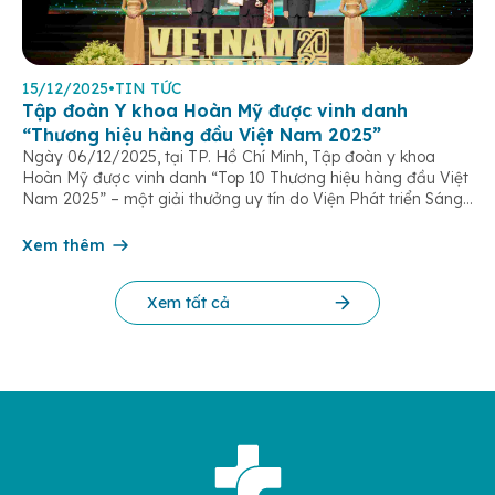
15/12/2025
•
TIN TỨC
Tập đoàn Y khoa Hoàn Mỹ được vinh danh
“Thương hiệu hàng đầu Việt Nam 2025”
Ngày 06/12/2025, tại TP. Hồ Chí Minh, Tập đoàn y khoa
Hoàn Mỹ được vinh danh “Top 10 Thương hiệu hàng đầu Việt
Nam 2025” – một giải thưởng uy tín do Viện Phát triển Sáng
chế và Đổi mới Công nghệ phối hợp với Trung tâm Nghiên
cứu Phát triển Doanh nghiệp Châu Á […]
Xem thêm
Xem tất cả