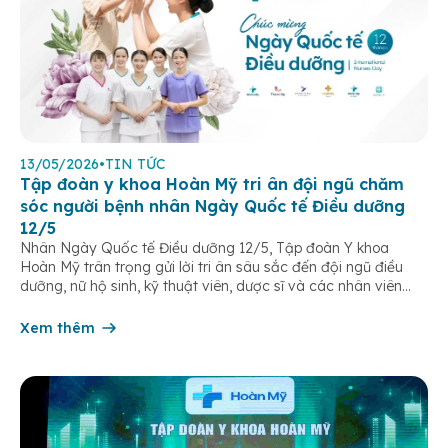
13/05/2026
•
TIN TỨC
Tập đoàn y khoa Hoàn Mỹ tri ân đội ngũ chăm
sóc người bệnh nhân Ngày Quốc tế Điều dưỡng
12/5
Nhân Ngày Quốc tế Điều dưỡng 12/5, Tập đoàn Y khoa
Hoàn Mỹ trân trọng gửi lời tri ân sâu sắc đến đội ngũ điều
dưỡng, nữ hộ sinh, kỹ thuật viên, dược sĩ và các nhân viên
chăm sóc người bệnh trên toàn hệ thống – những người luôn
âm thầm đồng hành trên […]
Xem thêm