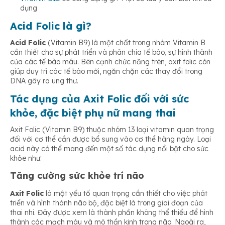
dụng
Acid Folic là gì?
Acid Folic
(Vitamin B9) là một chất trong nhóm Vitamin B
cần thiết cho sự phát triển và phân chia tế bào, sự hình thành
của các tế bào máu. Bên cạnh chức năng trên, axit folic còn
giúp duy trì các tế bào mới, ngăn chặn các thay đổi trong
DNA gây ra ung thư.
Tác dụng của Axit Folic đối với sức
khỏe, đặc biệt phụ nữ mang thai
Axit Folic (Vitamin B9) thuộc nhóm 13 loại vitamin quan trọng
đối với cơ thể cần được bổ sung vào cơ thể hàng ngày. Loại
acid này có thể mang đến một số tác dụng nổi bật cho sức
khỏe như:
Tăng cường sức khỏe trí não
Axit Folic
là một yếu tố quan trọng cần thiết cho việc phát
triển và hình thành não bộ, đặc biệt là trong giai đoạn của
thai nhi. Đây được xem là thành phần không thể thiếu để hình
thành các mạch máu và mô thần kinh trong não. Ngoài ra,