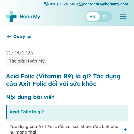
(028) 3820 6001
contactus@hoanmy.com
VN
EN
Quay lại
Hoàn Mỹ
Hoàn Mỹ Gold
21/08/2023
Tác giả: Hoàn Mỹ
Hạnh Phúc
Thuận Mỹ
Acid Folic (Vitamin B9) là gì? Tác dụng
của Axit Folic đối với sức khỏe
Nội dung bài viết
Acid Folic là gì?
Tác dụng của Axit Folic đối với sức khỏe, đặc biệt phụ
nữ mang thai