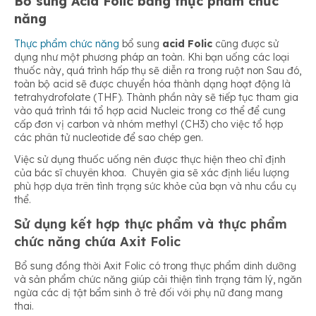
Bổ sung Acid Folic bằng thực phẩm chức
năng
Thực phẩm chức năng
bổ sung
acid Folic
cũng được sử
dụng như một phương pháp an toàn. Khi bạn uống các loại
thuốc này, quá trình hấp thụ sẽ diễn ra trong ruột non Sau đó,
toàn bộ acid sẽ được chuyển hóa thành dạng hoạt động là
tetrahydrofolate (THF). Thành phần này sẽ tiếp tục tham gia
vào quá trình tái tổ hợp acid Nucleic trong cơ thể để cung
cấp đơn vị carbon và nhóm methyl (CH3) cho việc tổ hợp
các phân tử nucleotide để sao chép gen.
Việc sử dụng thuốc uống nên được thực hiện theo chỉ định
của bác sĩ chuyên khoa. Chuyên gia sẽ xác định liều lượng
phù hợp dựa trên tình trạng sức khỏe của bạn và nhu cầu cụ
thể.
Sử dụng kết hợp thực phẩm và thực phẩm
chức năng chứa Axit Folic
Bổ sung đồng thời Axit Folic có trong thực phẩm dinh dưỡng
và sản phẩm chức năng giúp cải thiện tình trạng tâm lý, ngăn
ngừa các dị tật bẩm sinh ở trẻ đối với phụ nữ đang mang
thai.