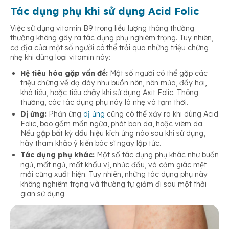
Tác dụng phụ khi sử dụng Acid Folic
Việc sử dụng vitamin B9 trong liều lượng thông thường
thường không gây ra tác dụng phụ nghiêm trọng. Tuy nhiên,
cơ địa của một số người có thể trải qua những triệu chứng
nhẹ khi dùng loại vitamin này:
Hệ tiêu hóa gặp vấn đề:
Một số người có thể gặp các
triệu chứng về dạ dày như buồn nôn, nôn mửa, đầy hơi,
khó tiêu, hoặc tiêu chảy khi sử dụng Axit Folic. Thông
thường, các tác dụng phụ này là nhẹ và tạm thời.
Dị ứng:
Phản ứng
dị ứng
cũng có thể xảy ra khi dùng Acid
Folic, bao gồm mẩn ngứa, phát ban da, hoặc viêm da.
Nếu gặp bất kỳ dấu hiệu kích ứng nào sau khi sử dụng,
hãy tham khảo ý kiến bác sĩ ngay lập tức.
Tác dụng phụ khác:
Một số tác dụng phụ khác như buồn
ngủ, mất ngủ, mất khẩu vị, nhức đầu, và cảm giác mệt
mỏi cũng xuất hiện. Tuy nhiên, những tác dụng phụ này
không nghiêm trọng và thường tự giảm đi sau một thời
gian sử dụng.