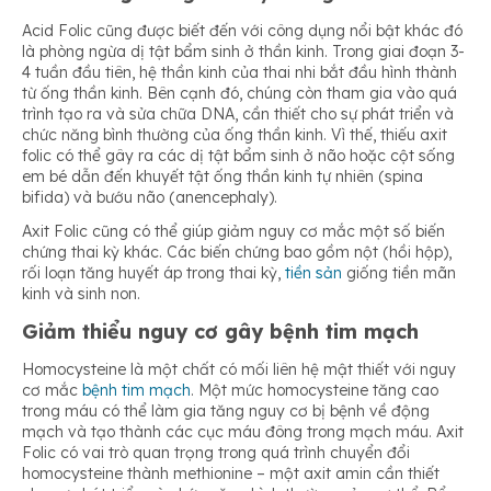
Acid Folic cũng được biết đến với công dụng nổi bật khác đó
là phòng ngừa dị tật bẩm sinh ở thần kinh. Trong giai đoạn 3-
4 tuần đầu tiên, hệ thần kinh của thai nhi bắt đầu hình thành
từ ống thần kinh. Bên cạnh đó, chúng còn tham gia vào quá
trình tạo ra và sửa chữa DNA, cần thiết cho sự phát triển và
chức năng bình thường của ống thần kinh. Vì thế, thiếu axit
folic có thể gây ra các dị tật bẩm sinh ở não hoặc cột sống
em bé dẫn đến khuyết tật ống thần kinh tự nhiên (spina
bifida) và bướu não (anencephaly).
Axit Folic cũng có thể giúp giảm nguy cơ mắc một số biến
chứng thai kỳ khác. Các biến chứng bao gồm nột (hồi hộp),
rối loạn tăng huyết áp trong thai kỳ,
tiền sản
giống tiền mãn
kinh và sinh non.
Giảm thiểu nguy cơ gây bệnh tim mạch
Homocysteine là một chất có mối liên hệ mật thiết với nguy
cơ mắc
bệnh tim mạch
. Một mức homocysteine tăng cao
trong máu có thể làm gia tăng nguy cơ bị bệnh về động
mạch và tạo thành các cục máu đông trong mạch máu. Axit
Folic có vai trò quan trọng trong quá trình chuyển đổi
homocysteine thành methionine – một axit amin cần thiết