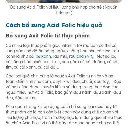
Bổ sung Acid Folic với liều lượng phù hợp cho trẻ (Nguồn:
Internet)
Cách bổ sung Acid Folic hiệu quả
Bổ sung Axit Folic từ thực phẩm
Có nhiều loại thực phẩm giàu vitamin B9 mà bạn có thể bổ
sung vào chế độ ăn hàng ngày, chẳng hạn như các loại rau
xanh lá như
cải bẹ xanh
, rau mùi,
rau chân vịt
,… Một số loại
củ cũng chứa nhiều axit folic, bao gồm củ cải đường, củ cải
tím, củ cải xanh, củ cải đỏ,…
Các loại quả chín cũng là nguồn Axit Folic tự nhiên và an
toàn, điển hình như cam, quýt, kiwi, dứa, chuối, dâu tây,… Đậu
và hạt cũng được khuyến khích sử dụng trong thực đơn của
người thiếu hụt Acid Folic, bao gồm đậu nành, đậu xanh, đậu
đen, đậu hà lan.
Điều quan trọng khi áp dụng cách bổ sung loại acid này từ
thực phẩm đó là bạn cần biết cách xây dựng chế độ ăn với
liều lượng phù hợp, tránh trường hợp lạm dụng quá nhiều thức
ăn chứa Acid Folic vì có thể gây tác dụng ngược cho cơ thể.