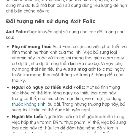
cũng như độ tuổi mà bạn cần sử dụng đúng liều lượng để hạn
chế biến chứng xảy ra.
Đối tượng nên sử dụng Axit Folic
Axit Folic
được khuyến nghị sử dụng cho các đối tượng như
sau:
Phụ nữ mang thai:
Acid Folic có lợi cho việc phát triển và
hình thành hệ thần kinh của thai nhi. Việc bổ sung loại
vitamin này trước và trong khi mang thai giúp giảm nguy
cơ dị tật, như dị tật ống thần kinh và não bộ. Vì vậy, phụ
nữ mang thai nên tiêu thụ
4.000 mcg
axit folic mỗi ngày
trước khi mang thai một tháng và trong 3 tháng đầu của
thai kỳ.
Người có nguy cơ thiếu Acid Folic:
Một số tình trạng
sức khỏe có thể làm tăng nguy cơ thiếu loại acid này
trong cơ thể, như tiêu chảy mạn tính, viêm ruột, sử dụng
thuốc kháng sinh
lâu dài. Trong những trường hợp này, bổ
sung Axit Folic có thể được khuyến nghị.
Người lớn tuổi:
Người lớn tuổi có thể gặp khó khăn trong
việc hấp thụ vitamin B9 từ thực phẩm. Vì thế, việc bổ sung
loại acid này rất hữu ích để đảm bảo nồng độ vitamin