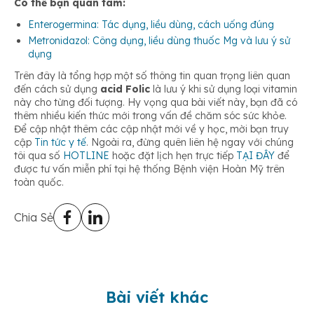
Có thể bạn quan tâm:
Enterogermina: Tác dụng, liều dùng, cách uống đúng
Metronidazol: Công dụng, liều dùng thuốc Mg và lưu ý sử
dụng
Trên đây là tổng hợp một số thông tin quan trọng liên quan
đến cách sử dụng
acid Folic
là lưu ý khi sử dụng loại vitamin
này cho từng đối tượng. Hy vọng qua bài viết này, bạn đã có
thêm nhiều kiến thức mới trong vấn đề chăm sóc sức khỏe.
Để cập nhật thêm các cập nhật mới về y học, mời bạn truy
cập
Tin tức y tế
. Ngoài ra, đừng quên liên hệ ngay với chúng
tôi qua số
HOTLINE
hoặc đặt lịch hẹn trực tiếp
TẠI ĐÂY
để
được tư vấn miễn phí tại hệ thống Bệnh viện Hoàn Mỹ trên
toàn quốc.
Chia Sẻ
Bài viết khác