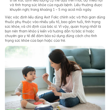
sĩ sẽ xác định liều lượng cụ thể dựa trên mức độ thiếu hụt
và tình trạng sức khỏe của người bệnh. Liều thường được
khuyến nghị trong khoảng 1 – 5 mg acid mỗi ngày.
Việc xác định liều dùng Axit Folic chính xác và thời gian dùng
thuốc phụ thuộc vào nhiều yếu tố, bao gồm tuổi, tình trạng
sức khỏe, và chỉ định của bác sĩ. Vì vậy, quan trọng nhất là
bạn nên tham khảo ý kiến và hướng dẫn từ bác sĩ hoặc
chuyên gia y tế để đảm bảo sử dụng đúng cách cho tình
trạng sức khỏe của bạn hoặc của trẻ.