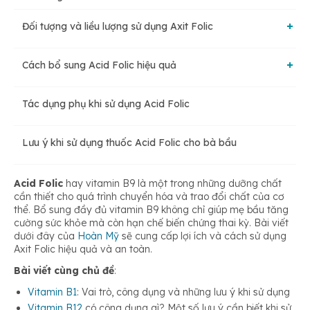
Đối tượng và liều lượng sử dụng Axit Folic
Tăng cường sức khỏe trí não
Cách bổ sung Acid Folic hiệu quả
Đối tượng nên sử dụng Axit Folic
Axit Folic giúp phòng ngừa dị tật bẩm sinh, biến chứng trong
thời kỳ mang thai
Tác dụng phụ khi sử dụng Acid Folic
Bổ sung Axit Folic từ thực phẩm
Liều dùng Acid Folic an toàn, hợp lý
Giảm thiểu nguy cơ gây bệnh tim mạch
Lưu ý khi sử dụng thuốc Acid Folic cho bà bầu
Bổ sung Acid Folic bằng thực phẩm chức năng
Hỗ trợ điều trị các chứng rối loạn tâm thần
Acid Folic
hay vitamin B9 là một trong những dưỡng chất
Sử dụng kết hợp thực phẩm và thực phẩm chức năng chứa
cần thiết cho quá trình chuyển hóa và trao đổi chất của cơ
Axit Folic
thể. Bổ sung đầy đủ vitamin B9 không chỉ giúp mẹ bầu tăng
cường sức khỏe mà còn hạn chế biến chứng thai kỳ. Bài viết
dưới đây của
Hoàn Mỹ
sẽ cung cấp lợi ích và cách sử dụng
Axit Folic hiệu quả và an toàn.
Bài viết cùng chủ đề
:
Vitamin B1
: Vai trò, công dụng và những lưu ý khi sử dụng
Vitamin B12
có công dụng gì? Một số lưu ý cần biết khi sử