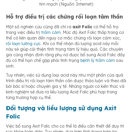
tim mạch (Nguồn: Internet)
Hỗ trợ điều trị các chứng rối loạn tâm thần
Một số nghiên cứu cũng đã chỉ ra
axit Folic
có thể hỗ trợ
trong việc điều trị
trầm cảm
. Mức độ Axit Folic thấp trong cơ
thể có liên quan đến nguy cơ mắc chứng rối loạn cảm xúc,
rối loạn lưỡng cực
. Khi cơ thể nhận đủ lượng acid này mỗi
này sẽ giúp cải thiện tình trạng tâm lý hiệu quả. Các chuyên
gia cũng nhận định răng phụ nữ được bổ sung Acid Folic đầy
đủ có thể hạn chế gặp phải tình trạng
bệnh lý trầm cảm
sau
sinh.
Tuy nhiên, việc sử dụng loại acid này như một phần của quá
trình điều trị rối loạn tâm thần cần được thảo luận và theo dõi
bởi bác sĩ hoặc chuyên gia y tế. Những người có kiến thức và
kinh nghiệm sẽ đưa ra liều lượng Acid Folic phù hợp trong
từng trường hợp cụ thể.
Đối tượng và liều lượng sử dụng Axit
Folic
Việc bổ sung Axit Folic cho cơ thể là điều cần thiết để duy trì
sức khỏe toàn diện. Tuy nhiên, dựa trên tình trạng hiện tại