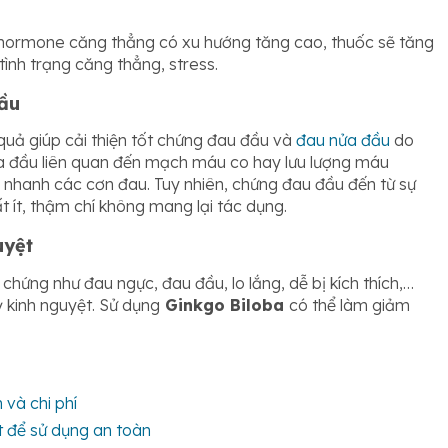
 hormone căng thẳng có xu hướng tăng cao, thuốc sẽ tăng
ình trạng căng thẳng, stress.
đầu
uả giúp cải thiện tốt chứng đau đầu và
đau nửa đầu
do
a đầu liên quan đến mạch máu co hay lưu lượng máu
nhanh các cơn đau. Tuy nhiên, chứng đau đầu đến từ sự
 ít, thậm chí không mang lại tác dụng.
uyệt
 chứng như đau ngực, đau đầu, lo lắng, dễ bị kích thích,…
ỳ kinh nguyệt. Sử dụng
Ginkgo Biloba
có thể làm giảm
 và chi phí
t để sử dụng an toàn