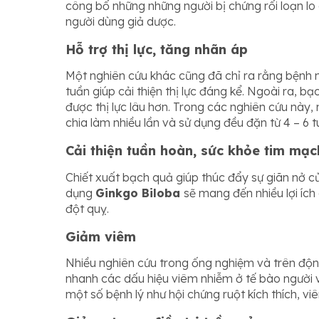
công bố những những người bị chứng rối loạn lo
người dùng giả dược.
Hỗ trợ thị lực, tăng nhãn áp
Một nghiên cứu khác cũng đã chỉ ra rằng bệnh 
tuần giúp cải thiện thị lực đáng kể. Ngoài ra, 
được thị lực lâu hơn. Trong các nghiên cứu này
chia làm nhiều lần và sử dụng đều đặn từ 4 – 6 
Cải thiện tuần hoàn, sức khỏe tim mạc
Chiết xuất bạch quả giúp thúc đẩy sự giãn nở c
dụng
Ginkgo Biloba
sẽ mang đến nhiều lợi íc
đột quỵ.
Giảm viêm
Nhiều nghiên cứu trong ống nghiệm và trên độn
nhanh các dấu hiệu viêm nhiễm ở tế bào người và
một số bệnh lý như hội chứng ruột kích thích, v