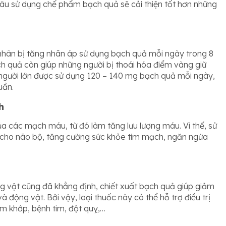
 âu sử dụng chế phẩm bạch quả sẽ cải thiện tốt hơn những
nhân bị tăng nhãn áp sử dụng bạch quả mỗi ngày trong 8
bạch quả còn giúp những người bị thoái hóa điểm vàng giữ
, người lớn được sử dụng 120 – 140 mg bạch quả mỗi ngày,
tuần.
h
ủa các mạch máu, từ đó làm tăng lưu lượng máu. Vì thế, sử
h cho não bộ, tăng cường sức khỏe tim mạch, ngăn ngừa
g vật cũng đã khẳng định, chiết xuất bạch quả giúp giảm
 động vật. Bởi vậy, loại thuốc này có thể hỗ trợ điều trị
iêm khớp, bệnh tim, đột quỵ,…