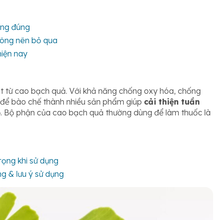
ống đúng
hông nên bỏ qua
hiện nay
uất từ cao bạch quả. Với khả năng chống oxy hóa, chống
 để bào chế thành nhiều sản phẩm giúp
cải thiện tuần
ộ
. Bộ phận của cao bạch quả thường dùng để làm thuốc là
rọng khi sử dụng
ng & lưu ý sử dụng