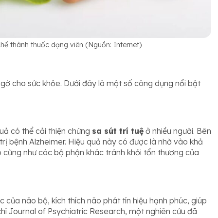
hế thành thuốc dạng viên (Nguồn: Internet)
gờ cho sức khỏe. Dưới đây là một số công dụng nổi bật
uả có thể cải thiện chứng
sa sút trí tuệ
ở nhiều người. Bên
trị bệnh Alzheimer. Hiệu quả này có được là nhờ vào khả
 cũng như các bộ phận khác tránh khỏi tổn thương của
 của não bộ, kích thích não phát tín hiệu hạnh phúc, giúp
 chí Journal of Psychiatric Research, một nghiên cứu đã