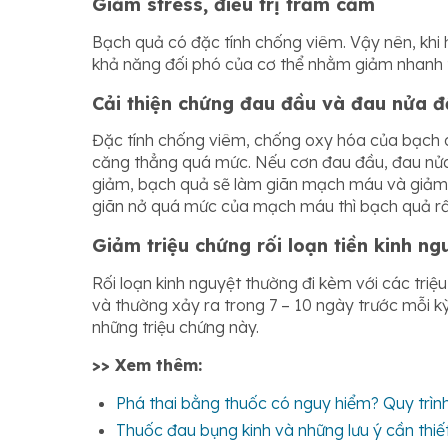
Giảm stress, điều trị trầm cảm
Bạch quả có đặc tính chống viêm. Vậy nên, khi
khả năng đối phó của cơ thể nhằm giảm nhanh t
Cải thiện chứng đau đầu và đau nửa 
Đặc tính chống viêm, chống oxy hóa của bạch q
căng thẳng quá mức. Nếu cơn đau đầu, đau nử
giảm, bạch quả sẽ làm giãn mạch máu và giảm 
giãn nở quá mức của mạch máu thì bạch quả rất
Giảm triệu chứng rối loạn tiền kinh ng
Rối loạn kinh nguyệt thường đi kèm với các triệu
và thường xảy ra trong 7 – 10 ngày trước mỗi k
những triệu chứng này.
>> Xem thêm:
Phá thai bằng thuốc có nguy hiểm? Quy trình
Thuốc đau bụng kinh và những lưu ý cần thiế