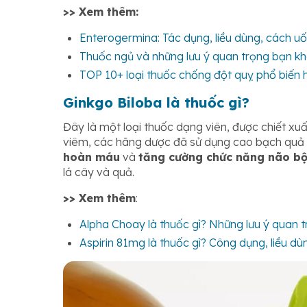
>> Xem thêm:
Enterogermina: Tác dụng, liều dùng, cách u
Thuốc ngủ và những lưu ý quan trọng bạn k
TOP 10+ loại thuốc chống đột quỵ phổ biến 
Ginkgo Biloba là thuốc gì?
Đây
là một loại thuốc dạng viên, được chiết x
viêm, các hãng dược đã sử dụng cao bạch quả
hoàn máu
và
tăng cường chức năng não b
lá cây và quả.
>> Xem thêm
:
Alpha Choay là thuốc gì? Những lưu ý quan t
Aspirin 81mg là thuốc gì? Công dụng, liều dù