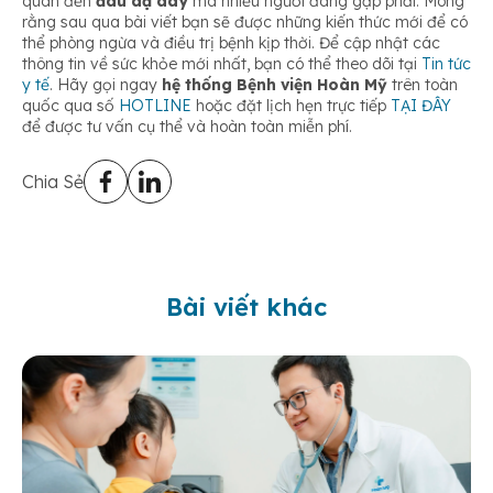
quan đến
đau dạ dày
mà nhiều người đang gặp phải. Mong
rằng sau qua bài viết bạn sẽ được những kiến thức mới để có
thể phòng ngừa và điều trị bệnh kịp thời. Để cập nhật các
thông tin về sức khỏe mới nhất, bạn có thể theo dõi tại
Tin tức
y tế
. Hãy gọi ngay
hệ thống Bệnh viện Hoàn Mỹ
trên toàn
quốc qua số
HOTLINE
hoặc đặt lịch hẹn trực tiếp
TẠI ĐÂY
để được tư vấn cụ thể và hoàn toàn miễn phí.
Chia Sẻ
Bài viết khác