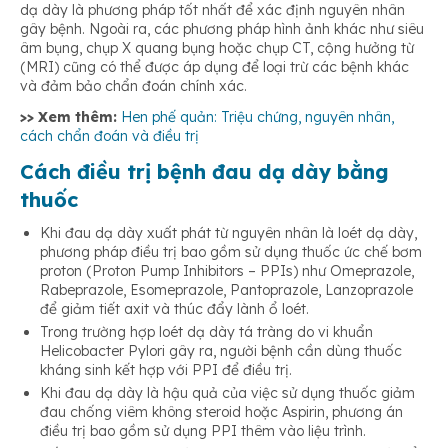
dạ dày là phương pháp tốt nhất để xác định nguyên nhân
gây bệnh. Ngoài ra, các phương pháp hình ảnh khác như siêu
âm bụng, chụp X quang bụng hoặc chụp CT, cộng hưởng từ
(MRI) cũng có thể được áp dụng để loại trừ các bệnh khác
và đảm bảo chẩn đoán chính xác.
>> Xem thêm:
Hen phế quản: Triệu chứng, nguyên nhân,
cách chẩn đoán và điều trị
Cách điều trị bệnh đau dạ dày bằng
thuốc
Khi đau dạ dày xuất phát từ nguyên nhân là loét dạ dày,
phương pháp điều trị bao gồm sử dụng thuốc ức chế bơm
proton (Proton Pump Inhibitors – PPIs) như Omeprazole,
Rabeprazole, Esomeprazole, Pantoprazole, Lanzoprazole
để giảm tiết axit và thúc đẩy lành ổ loét.
Trong trường hợp loét dạ dày tá tràng do vi khuẩn
Helicobacter Pylori gây ra, người bệnh cần dùng thuốc
kháng sinh kết hợp với PPI để điều trị.
Khi đau dạ dày là hậu quả của việc sử dụng thuốc giảm
đau chống viêm không steroid hoặc Aspirin, phương án
điều trị bao gồm sử dụng PPI thêm vào liệu trình.