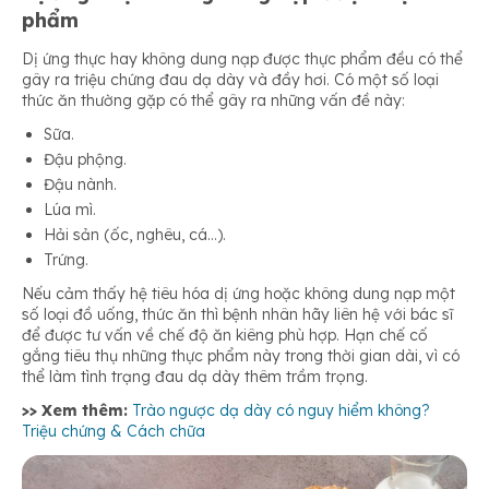
phẩm
Dị ứng thực hay không dung nạp được thực phẩm đều có thể
gây ra triệu chứng đau dạ dày và đầy hơi. Có một số loại
thức ăn thường gặp có thể gây ra những vấn đề này:
Sữa.
Đậu phộng.
Đậu nành.
Lúa mì.
Hải sản (ốc, nghêu, cá…).
Trứng.
Nếu cảm thấy hệ tiêu hóa dị ứng hoặc không dung nạp một
số loại đồ uống, thức ăn thì bệnh nhân hãy liên hệ với bác sĩ
để được tư vấn về chế độ ăn kiêng phù hợp. Hạn chế cố
gắng tiêu thụ những thực phẩm này trong thời gian dài, vì có
thể làm tình trạng đau dạ dày thêm trầm trọng.
>> Xem thêm:
Trào ngược dạ dày có nguy hiểm không?
Triệu chứng & Cách chữa