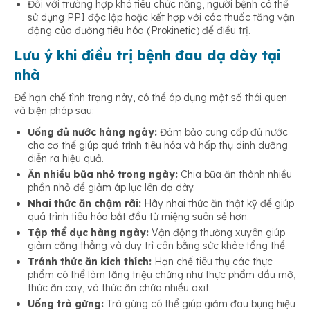
Đối với trường hợp khó tiêu chức năng, người bệnh có thể
sử dụng PPI độc lập hoặc kết hợp với các thuốc tăng vận
động của đường tiêu hóa (Prokinetic) để điều trị.
Lưu ý khi điều trị bệnh đau dạ dày tại
nhà
Để hạn chế tình trạng này, có thể áp dụng một số thói quen
và biện pháp sau:
Uống đủ nước hàng ngày:
Đảm bảo cung cấp đủ nước
cho cơ thể giúp quá trình tiêu hóa và hấp thụ dinh dưỡng
diễn ra hiệu quả.
Ăn nhiều bữa nhỏ trong ngày:
Chia bữa ăn thành nhiều
phần nhỏ để giảm áp lực lên dạ dày.
Nhai thức ăn chậm rãi:
Hãy nhai thức ăn thật kỹ để giúp
quá trình tiêu hóa bắt đầu từ miệng suôn sẻ hơn.
Tập thể dục hàng ngày:
Vận động thường xuyên giúp
giảm căng thẳng và duy trì cân bằng sức khỏe tổng thể.
Tránh thức ăn kích thích:
Hạn chế tiêu thụ các thực
phẩm có thể làm tăng triệu chứng như thực phẩm dầu mỡ,
thức ăn cay, và thức ăn chứa nhiều axit.
Uống trà gừng:
Trà gừng có thể giúp giảm đau bụng hiệu