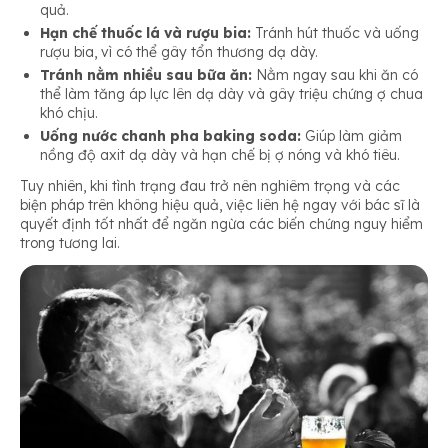
quả.
Hạn chế thuốc lá và rượu bia:
Tránh hút thuốc và uống
rượu bia, vì có thể gây tổn thương dạ dày.
Tránh nằm nhiều sau bữa ăn:
Nằm ngay sau khi ăn có
thể làm tăng áp lực lên dạ dày và gây triệu chứng ợ chua
khó chịu.
Uống nước chanh pha baking soda:
Giúp làm giảm
nồng độ axit dạ dày và hạn chế bị ợ nóng và khó tiêu.
Tuy nhiên, khi tình trạng đau trở nên nghiêm trọng và các
biện pháp trên không hiệu quả, việc liên hệ ngay với bác sĩ là
quyết định tốt nhất để ngăn ngừa các biến chứng nguy hiểm
trong tương lai.