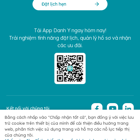
Đặt lịch hẹn
Tải App Danh Y ngay hôm nay!
Trải nghiệm tính năng đặt lịch, quản lý hồ sơ và nhận
các ưu đãi.
Kết nối với chúng tôi
Bằng cách nhấp vào "Chấp nhận tất cả", bạn đồng ý với việc lưu
trữ cookie trên thiết bị của mình để cải thiện điều hướng trang
Copyright 2026 © Hoan My Corporation
Chính sách bảo mật
web, phân tích việc sử dụng trang và hỗ trợ các nỗ lực tiếp thị
của chúng tôi.