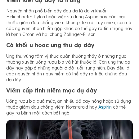
Viêm loét dạ dày tá tràng
Nguyên nhân phổ biến gây đau dạ là do vi khuẩn
Helicobacter Pylori hoặc việc sử dụng Aspirin hay các loại
thuốc giảm đau chống viêm không steroid. Tuy nhiên, còn có
các nguyên nhân hiếm gặp khác có thể gây ra tình trạng này
là bệnh Crohn và hội chứng Zollinger-Ellison.
Có khối u hoac ung thư dạ dày
Ung thư vùng tâm vị thực quản thường thấy ở những người
thường xuyên uống rượu bia và hút thuốc lá. Còn ung thư dạ
dày hay gặp ở những người ở độ tuổi trung niên. Đây đều là
các nguyên nhân nguy hiểm có thể gây ra triệu chứng đau
dạ dày.
Viêm cấp tính niêm mạc dạ dày
Uống rượu bia quá mức, ăn nhiều đồ cay nóng hoặc sử dụng
thuốc giảm đau chống viêm Nonsteroid hay
Aspirin
có thể
gây ra bệnh một cách bất ngờ.