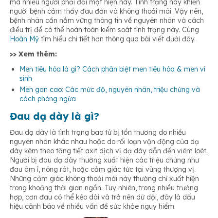
mà nhiều người phải đối mặt hiện nay. Tình trạng này khiến
Tác dụng phụ của thuốc
người bệnh cảm thấy đau đớn và không thoải mái. Vậy nên,
bệnh nhân cần nắm vững thông tin về nguyên nhân và cách
điều trị để có thể hoàn toàn kiểm soát tình trạng này. Cùng
Dị ứng hoặc không dung nạp được thực phẩm
Hoàn Mỹ
tìm hiểu chi tiết hơn thông qua bài viết dưới đây.
>> Xem thêm:
Men tiêu hóa là gì? Cách phân biệt men tiêu hóa & men vi
sinh
Men gan cao: Các mức độ, nguyên nhân, triệu chứng và
cách phòng ngừa
Đau dạ dày là gì?
Đau dạ dày là tình trạng bao tử bị tổn thương do nhiều
nguyên nhân khác nhau hoặc do rối loạn vận động của dạ
dày kèm theo tăng tiết axit dịch vị dạ dày dẫn đến viêm loét.
Người bị đau dạ dày thường xuất hiện các triệu chứng như
đau âm ỉ, nóng rát, hoặc cảm giác tức tại vùng thượng vị.
Những cảm giác không thoải mái này thường chỉ xuất hiện
trong khoảng thời gian ngắn. Tuy nhiên, trong nhiều trường
hợp, cơn đau có thể kéo dài và trở nên dữ dội, đây là dấu
hiệu cảnh báo về nhiều vấn đề sức khỏe nguy hiểm.