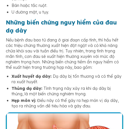
Bán hoặc tắc ruột.
U đường mật, u tụy.
Những biến chứng nguy hiểm của đau
dạ dày
Nếu bệnh đau bao tử đang ở giai đoạn cấp tính, thì hầu hết
các triệu chứng thường xuất hiện đột ngột và có khả năng
chữa khỏi sau vài tuần điều trị. Tuy nhiên, trong tình trạng
mãn tính, cơn đau sẽ xuất hiện thường xuyên với mức độ
nghiêm trọng hơn. Những biến chứng tiềm ẩn nguy hiểm có
thể xuất hiện trong trường hợp này, bao gồm:
Xuất huyết dạ dày:
Dạ dày bị tổn thương và có thể gây
ra xuất huyết.
Thủng dạ dày:
Tình trạng này xảy ra khi dạ dày bị
thủng, là một biến chứng nghiêm trọng.
Hẹp môn vị:
Điều này có thể gây ra hẹp môn vị dạ dày,
tạo ra những vấn đề tiêu hóa và gây đau.