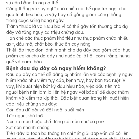
sự cân bằng trong cơ thể.
Căng thẳng và suy nghĩ quá nhiều có thể gây trở ngại cho
quá trình tiêu hóa, vì vậy hãy cố gắng giảm căng thẳng
trong cuộc sống hàng ngày.
Tránh thuốc lá và rượu bia vì có thể gây tổn thương cho dạ
dày và tăng nguy cơ triệu chứng đau.
Hạn chế các thực phẩm khó tiêu như thực phẩm chứa nhiều
axit, dầu mỡ, chất béo, thức ăn cay nóng.
Thiết lập thực đơn lành mạnh cho dạ dày bao gồm các thực
phẩm có lợi cho dạ dày như nước ép lô hội, cơm trắng, húng
quế và cam thảo.
Bệnh đau dạ dày có nguy hiểm không?
Đau dạ dày có thể dễ dàng bị nhầm lẫn với các bệnh lý nguy
hiểm khác như viêm tụy cấp, bệnh tụy, hay bán tắc ruột. Vì
vậy, khi xuất hiện bất kỳ dấu hiệu nào, việc đầu tiên mà
người bệnh nên làm là liên hệ ngay với bác sĩ để được thăm
khám và kiểm tra kịp thời. Đặc biệt quan trọng khi xuất hiện
các triệu chứng sau đây:
Cơn đau dữ dội và đột ngột xuất hiện
Tức ngực, khó thở
Nôn ra máu hoặc chất lỏng có màu như cà phê
Sụt cân nhanh chóng
Trên đây là toàn bộ thông tin chi tiết giải đáp vấn đề có liên