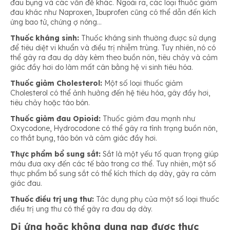
đau bụng và các vấn đề khác. Ngoài ra, các loại thuốc giảm
đau khác như Naproxen, Ibuprofen cũng có thể dẫn đến kích
ứng bao tử, chứng ợ nóng…
Thuốc kháng sinh:
Thuốc kháng sinh thường được sử dụng
để tiêu diệt vi khuẩn và điều trị nhiễm trùng. Tuy nhiên, nó có
thể gây ra đau dạ dày kèm theo buồn nôn, tiêu chảy và cảm
giác đầy hơi do làm mất cân bằng hệ vi sinh tiêu hóa.
Thuốc giảm Cholesterol:
Một số loại thuốc giảm
Cholesterol có thể ảnh hưởng đến hệ tiêu hóa, gây đầy hơi,
tiêu chảy hoặc táo bón.
Thuốc giảm đau Opioid:
Thuốc giảm đau mạnh như
Oxycodone, Hydrocodone có thể gây ra tình trạng buồn nôn,
co thắt bụng, táo bón và cảm giác đầy hơi.
Thực phẩm bổ sung sắt:
Sắt là một yếu tố quan trọng giúp
máu đưa oxy đến các tế bào trong cơ thể. Tuy nhiên, một số
thực phẩm bổ sung sắt có thể kích thích dạ dày, gây ra cảm
giác đau.
Thuốc điều trị ung thư:
Tác dụng phụ của một số loại thuốc
điều trị ung thư có thể gây ra đau dạ dày.
Dị ứng hoặc không dung nạp được thực