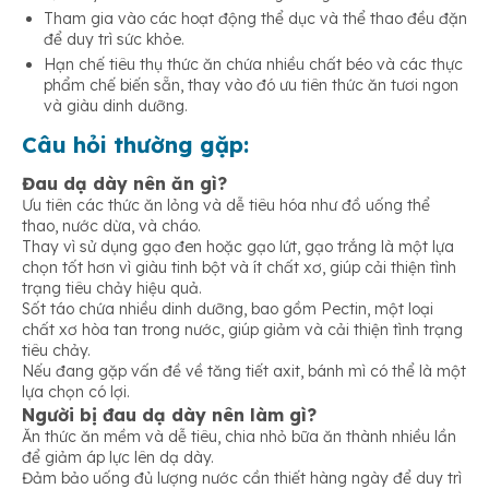
Tham gia vào các hoạt động thể dục và thể thao đều đặn
để duy trì sức khỏe.
Hạn chế tiêu thụ thức ăn chứa nhiều chất béo và các thực
phẩm chế biến sẵn, thay vào đó ưu tiên thức ăn tươi ngon
và giàu dinh dưỡng.
Câu hỏi thường gặp:
Đau dạ dày nên ăn gì?
Ưu tiên các thức ăn lỏng và dễ tiêu hóa như đồ uống thể
thao, nước dừa, và cháo.
Thay vì sử dụng gạo đen hoặc gạo lứt, gạo trắng là một lựa
chọn tốt hơn vì giàu tinh bột và ít chất xơ, giúp cải thiện tình
trạng tiêu chảy hiệu quả.
Sốt táo chứa nhiều dinh dưỡng, bao gồm Pectin, một loại
chất xơ hòa tan trong nước, giúp giảm và cải thiện tình trạng
tiêu chảy.
Nếu đang gặp vấn đề về tăng tiết axit, bánh mì có thể là một
lựa chọn có lợi.
Người bị đau dạ dày nên làm gì?
Ăn thức ăn mềm và dễ tiêu, chia nhỏ bữa ăn thành nhiều lần
để giảm áp lực lên dạ dày.
Đảm bảo uống đủ lượng nước cần thiết hàng ngày để duy trì