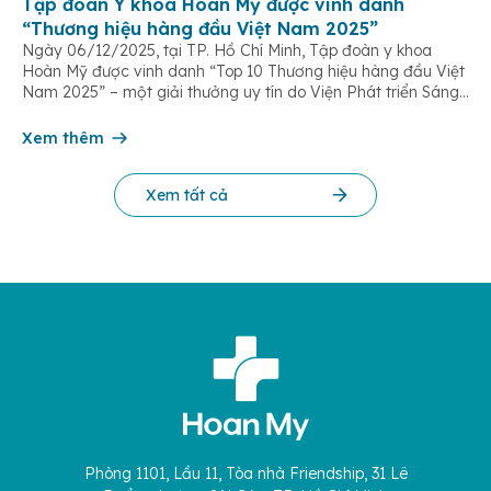
Tập đoàn Y khoa Hoàn Mỹ được vinh danh
“Thương hiệu hàng đầu Việt Nam 2025”
Ngày 06/12/2025, tại TP. Hồ Chí Minh, Tập đoàn y khoa
Hoàn Mỹ được vinh danh “Top 10 Thương hiệu hàng đầu Việt
Nam 2025” – một giải thưởng uy tín do Viện Phát triển Sáng
chế và Đổi mới Công nghệ phối hợp với Trung tâm Nghiên
cứu Phát triển Doanh nghiệp Châu Á […]
Xem thêm
Xem tất cả
Phòng 1101, Lầu 11, Tòa nhà Friendship, 31 Lê