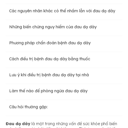
Các nguyên nhân khác có thể nhầm lẫn với đau dạ dày
Viêm loét dạ dày tá tràng
Những biến chứng nguy hiểm của đau dạ dày
Có khối u hoac ung thư dạ dày
Phương pháp chẩn đoán bệnh đau dạ dày
Viêm cấp tính niêm mạc dạ dày
Cách điều trị bệnh đau dạ dày bằng thuốc
Chứng khó tiêu
Lưu ý khi điều trị bệnh đau dạ dày tại nhà
Thói quen ăn uống không khoa học
Làm thế nào để phòng ngừa đau dạ dày
Câu hỏi thường gặp:
Stress, rối loạn lo âu kéo dài
Đau dạ dày
là một trong những vấn đề sức khỏe phổ biến