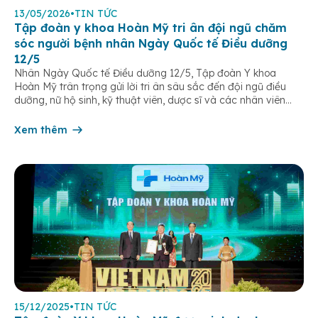
13/05/2026
•
TIN TỨC
Tập đoàn y khoa Hoàn Mỹ tri ân đội ngũ chăm
sóc người bệnh nhân Ngày Quốc tế Điều dưỡng
12/5
Nhân Ngày Quốc tế Điều dưỡng 12/5, Tập đoàn Y khoa
Hoàn Mỹ trân trọng gửi lời tri ân sâu sắc đến đội ngũ điều
dưỡng, nữ hộ sinh, kỹ thuật viên, dược sĩ và các nhân viên
chăm sóc người bệnh trên toàn hệ thống – những người luôn
âm thầm đồng hành trên […]
Xem thêm
15/12/2025
•
TIN TỨC