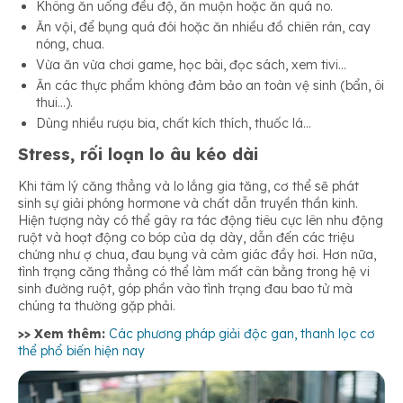
Không ăn uống đều độ, ăn muộn hoặc ăn quá no.
Ăn vội, để bụng quá đói hoặc ăn nhiều đồ chiên rán, cay
nóng, chua.
Vừa ăn vừa chơi game, học bài, đọc sách, xem tivi…
Ăn các thực phẩm không đảm bảo an toàn vệ sinh (bẩn, ôi
thui…).
Dùng nhiều rượu bia, chất kích thích, thuốc lá…
Stress, rối loạn lo âu kéo dài
Khi tâm lý căng thẳng và lo lắng gia tăng, cơ thể sẽ phát
sinh sự giải phóng hormone và chất dẫn truyền thần kinh.
Hiện tượng này có thể gây ra tác động tiêu cực lên nhu động
ruột và hoạt động co bóp của dạ dày, dẫn đến các triệu
chứng như ợ chua, đau bụng và cảm giác đầy hơi. Hơn nữa,
tình trạng căng thẳng có thể làm mất cân bằng trong hệ vi
sinh đường ruột, góp phần vào tình trạng đau bao tử mà
chúng ta thường gặp phải.
>> Xem thêm:
Các phương pháp giải độc gan, thanh lọc cơ
thể phổ biến hiện nay