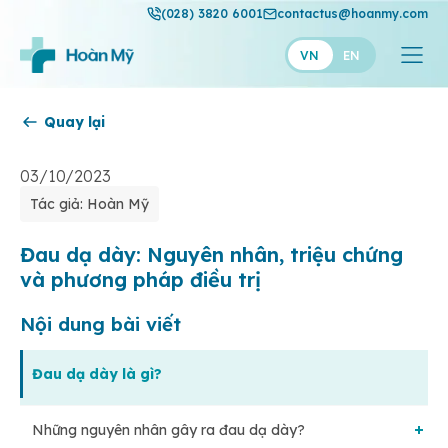
(028) 3820 6001
contactus@hoanmy.com
VN
EN
Quay lại
Hoàn Mỹ
Hoàn Mỹ Gold
03/10/2023
Tác giả: Hoàn Mỹ
Hạnh Phúc
Thuận Mỹ
Đau dạ dày: Nguyên nhân, triệu chứng
và phương pháp điều trị
Nội dung bài viết
Đau dạ dày là gì?
Những nguyên nhân gây ra đau dạ dày?