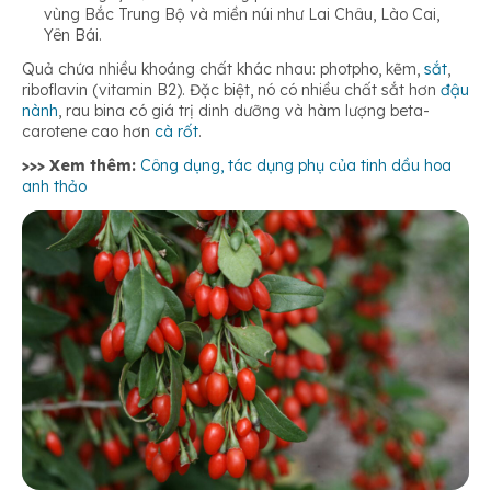
vùng Bắc Trung Bộ và miền núi như Lai Châu, Lào Cai,
Yên Bái.
Quả chứa nhiều khoáng chất khác nhau: photpho, kẽm,
sắt
,
riboflavin (vitamin B2). Đặc biệt, nó có nhiều chất sắt hơn
đậu
nành
, rau bina có giá trị dinh dưỡng và hàm lượng beta-
carotene cao hơn
cà rốt
.
>>> Xem thêm:
Công dụng, tác dụng phụ của tinh dầu hoa
anh thảo