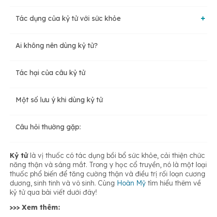
Tác dụng của kỷ tử với sức khỏe
Ai không nên dùng kỷ tử?
Hỗ trợ giảm cân hiệu quả
Tác hại của câu kỷ tử
Tăng cường thị lực
Một số lưu ý khi dùng kỷ tử
Tăng cường hệ miễn dịch
Câu hỏi thường gặp:
Bảo vệ tế bào thần kinh
Kỷ tử
là vị thuốc có tác dụng bồi bổ sức khỏe, cải thiện chức
năng thận và sáng mắt. Trong y học cổ truyền, nó là một loại
thuốc phổ biến để tăng cường thận và điều trị rối loạn cương
Làm đẹp da
dương, sinh tinh và vô sinh. Cùng
Hoàn Mỹ
tìm hiểu thêm về
kỷ tử qua bài viết dưới đây!
>>> Xem thêm:
Phòng ngừa các bệnh về tim mạch