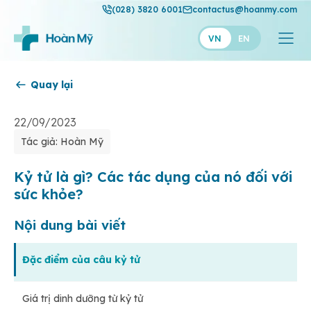
(028) 3820 6001
contactus@hoanmy.com
VN
EN
Quay lại
Hoàn Mỹ
Hoàn Mỹ Gold
22/09/2023
Tác giả: Hoàn Mỹ
Hạnh Phúc
Thuận Mỹ
Kỷ tử là gì? Các tác dụng của nó đối với
sức khỏe?
Nội dung bài viết
Đặc điểm của câu kỷ tử
Giá trị dinh dưỡng từ kỷ tử