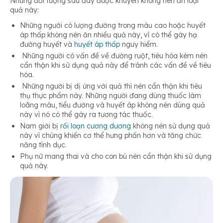
Những đối tượng sau đây được khuyên không nên ăn loại
quả này:
Những người có lượng đường trong máu cao hoặc huyết
áp thấp không nên ăn nhiều quả này, vì có thể gây hạ
đường huyết và
huyết áp thấp
nguy hiểm.
Những người có vấn đề về đường ruột, tiêu hóa kém nên
cẩn thận khi sử dụng quả này để tránh các vấn đề về tiêu
hóa.
Những người bị dị ứng với quả thì nên cẩn thận khi tiêu
thụ thực phẩm này. Những người đang dùng thuốc làm
loãng máu, tiểu đường và huyết áp không nên dùng quả
này vì nó có thể gây ra tương tác thuốc.
Nam giới bị
rối loạn cương dương
không nên sử dụng quả
này vì chúng khiến cơ thể hưng phấn hơn và tăng chức
năng tình dục.
Phụ nữ mang thai và cho con bú nên cẩn thận khi sử dụng
quả này.