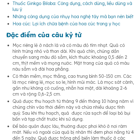
Thuốc Ginkgo Biloba: Công dụng, cách dùng, liều dùng và
lưu ý
Những công dụng của nhụy hoa nghệ tây mà bạn nên biết
Thải độc gan
Hoa cúc: Lợi ích chữa bệnh của hoa cúc trong y học
Đặc điểm của câu kỷ tử
Mọc riêng lẻ ở nách lá và có màu đỏ tím nhạt. Quả có
hình trứng nhỏ và thon dài. Khi quả chín, chúng dần
chuyển sang màu đỏ sẫm, kích thước khoảng 0,5 đến 2
cm, thịt mềm và mọng nước. Mặt trong của quả có màu
nâu sẫm và đài hoa phẳng.
Có thân mềm, mọc thẳng, cao trung bình 50-150 cm. Các
lá mọc riêng lẻ, mọc so le, hình mũi mác. Lá mọc sát cành,
gần như không có cuống, nhẵn hai mặt, dài khoảng 2-6
cm và rộng 0,6-2,5 cm.
Quả được thu hoạch từ tháng 9 đến tháng 10 hàng năm vì
chúng chín vào thời điểm này và chứa nhiều dược tính
quý. Sau khi thu hoạch, quả được rửa sạch để loại bỏ bụi
bẩn và tạp chất trước khi sử dụng.
Để bảo quản được lâu, thường được phơi khô ở nơi râm
mát. Nếu vỏ ngoài của quả bị nhăn thì đem phơi nắng từ 4
đến 5 ngày. Quả được trồng phổ biến làm thuốc ở các