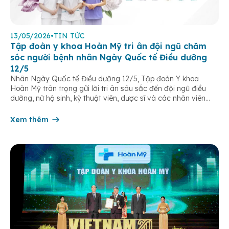
13/05/2026
•
TIN TỨC
Tập đoàn y khoa Hoàn Mỹ tri ân đội ngũ chăm
sóc người bệnh nhân Ngày Quốc tế Điều dưỡng
12/5
Nhân Ngày Quốc tế Điều dưỡng 12/5, Tập đoàn Y khoa
Hoàn Mỹ trân trọng gửi lời tri ân sâu sắc đến đội ngũ điều
dưỡng, nữ hộ sinh, kỹ thuật viên, dược sĩ và các nhân viên
chăm sóc người bệnh trên toàn hệ thống – những người luôn
âm thầm đồng hành trên […]
Xem thêm