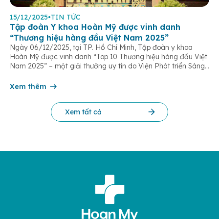
15/12/2025
•
TIN TỨC
Tập đoàn Y khoa Hoàn Mỹ được vinh danh
“Thương hiệu hàng đầu Việt Nam 2025”
Ngày 06/12/2025, tại TP. Hồ Chí Minh, Tập đoàn y khoa
Hoàn Mỹ được vinh danh “Top 10 Thương hiệu hàng đầu Việt
Nam 2025” – một giải thưởng uy tín do Viện Phát triển Sáng
chế và Đổi mới Công nghệ phối hợp với Trung tâm Nghiên
cứu Phát triển Doanh nghiệp Châu Á […]
Xem thêm
Xem tất cả