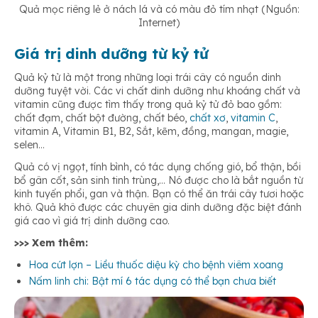
Quả mọc riêng lẻ ở nách lá và có màu đỏ tím nhạt (Nguồn:
Internet)
Giá trị dinh dưỡng từ kỷ tử
Quả kỷ tử là một trong những loại trái cây có nguồn dinh
dưỡng tuyệt vời. Các vi chất dinh dưỡng như khoáng chất và
vitamin cũng được tìm thấy trong quả kỷ tử đỏ bao gồm:
chất đạm, chất bột đường, chất béo,
chất xơ
,
vitamin C
,
vitamin A, Vitamin B1, B2, Sắt, kẽm, đồng, mangan, magie,
selen…
Quả có vị ngọt, tính bình, có tác dụng chống gió, bổ thận, bồi
bổ gân cốt, sản sinh tinh trùng,… Nó được cho là bắt nguồn từ
kinh tuyến phổi, gan và thận. Bạn có thể ăn trái cây tươi hoặc
khô. Quả khô được các chuyên gia dinh dưỡng đặc biệt đánh
giá cao vì giá trị dinh dưỡng cao.
>>> Xem thêm:
Hoa cứt lợn – Liều thuốc diệu kỳ cho bệnh viêm xoang
Nấm linh chi: Bật mí 6 tác dụng có thể bạn chưa biết