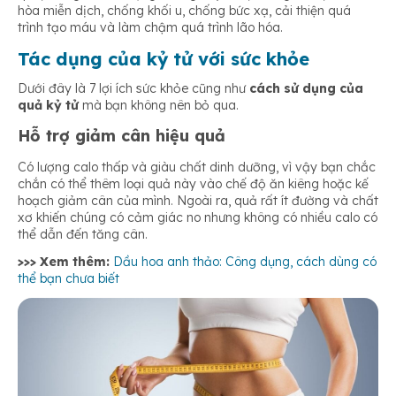
hòa miễn dịch, chống khối u, chống bức xạ, cải thiện quá
trình tạo máu và làm chậm quá trình lão hóa.
Tác dụng của kỷ tử với sức khỏe
Dưới đây là 7 lợi ích sức khỏe cũng như
cách sử dụng của
quả kỷ tử
mà bạn không nên bỏ qua.
Hỗ trợ giảm cân hiệu quả
Có lượng calo thấp và giàu chất dinh dưỡng, vì vậy bạn chắc
chắn có thể thêm loại quả này vào chế độ ăn kiêng hoặc kế
hoạch giảm cân của mình. Ngoài ra, quả rất ít đường và chất
xơ khiến chúng có cảm giác no nhưng không có nhiều calo có
thể dẫn đến tăng cân.
>>> Xem thêm:
Dầu hoa anh thảo: Công dụng, cách dùng có
thể bạn chưa biết