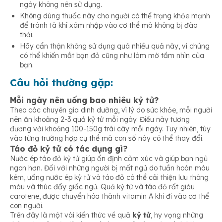
ngày không nên sử dụng.
Không dùng thuốc này cho người có thể trạng khỏe mạnh
để tránh tà khí xâm nhập vào cơ thể mà không bị đào
thải.
Hãy cẩn thận không sử dụng quá nhiều quả này, vì chúng
có thể khiến mắt bạn đỏ cũng như làm mờ tầm nhìn của
bạn.
Câu hỏi thường gặp
:
Mỗi ngày nên uống bao nhiêu kỷ tử?
Theo các chuyên gia dinh dưỡng, vì lý do sức khỏe, mỗi người
nên ăn khoảng 2-3 quả kỷ tử mỗi ngày. Điều này tương
đương với khoảng 100-150g trái cây mỗi ngày. Tuy nhiên, tùy
vào từng trường hợp cụ thể mà con số này có thể thay đổi.
Táo đỏ kỷ tử có tác dụng gì?
Nước ép táo đỏ kỷ tử giúp ổn định cảm xúc và giúp bạn ngủ
ngon hơn. Đối với những người bị mất ngủ do tuần hoàn máu
kém, uống nước ép kỷ tử và táo đỏ có thể cải thiện lưu thông
máu và thúc đẩy giấc ngủ. Quả kỷ tử và táo đỏ rất giàu
carotene, được chuyển hóa thành vitamin A khi đi vào cơ thể
con người.
Trên đây là một vài kiến thức về quả
kỷ tử
, hy vọng những