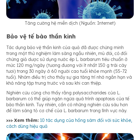
Tăng cường hệ miễn dịch (Nguồn: Internet)
Bảo vệ tế bào thần kinh
Tác dụng bảo vệ thần kinh của quả đã được chứng minh
trong một thử nghiệm lâm sàng ngẫu nhiên, mù đôi, có đối
chứng giả dược sử dụng nước ép L. barbarum tiêu chuẩn ở
mức 120 mg/ngày (tương đương với ít nhất 150 g trái cây
tươi) trong 30 ngày ở 60 người cao tuổi khỏe mạnh (55-72
tuổi). Nhóm điều trị cho thấy sự gia tăng trí nhớ ngắn hạn và
khả năng tập trung trước và sau khi can thiệp.
Nghiên cứu cũng cho thấy rằng polysaccharides của L.
barbarum có thể giúp ngăn ngừa quá trình apoptosis của tế
bào thần kinh. Tuy nhiên, cần có những nghiên cứu sâu hơn
để làm sáng tỏ cơ chế của L. barbarum trong lĩnh vực này.
>>> Xem thêm:
10 tác dụng của hồng sâm đối với sức khỏe,
cách dùng hiệu quả