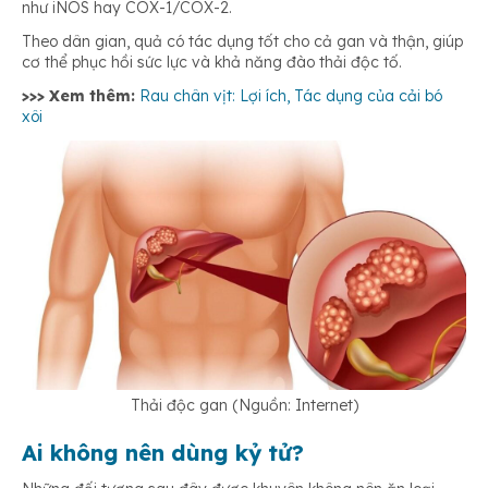
như iNOS hay COX-1/COX-2.
Theo dân gian, quả có tác dụng tốt cho cả gan và thận, giúp
cơ thể phục hồi sức lực và khả năng đào thải độc tố.
>>> Xem thêm:
Rau chân vịt: Lợi ích, Tác dụng của cải bó
xôi
Thải độc gan (Nguồn: Internet)
Ai không nên dùng kỷ tử?