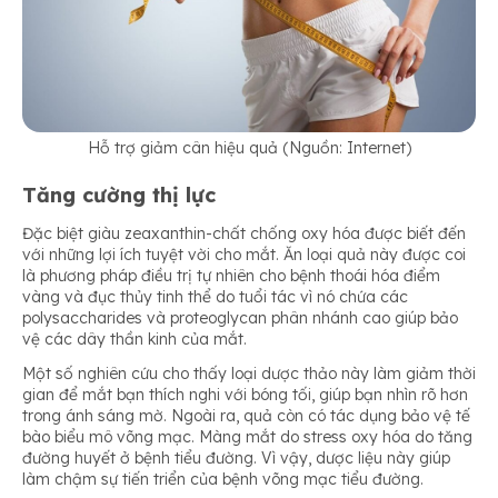
Hỗ trợ giảm cân hiệu quả (Nguồn: Internet)
Tăng cường thị lực
Đặc biệt giàu zeaxanthin-chất chống oxy hóa được biết đến
với những lợi ích tuyệt vời cho mắt. Ăn loại quả này được coi
là phương pháp điều trị tự nhiên cho bệnh thoái hóa điểm
vàng và đục thủy tinh thể do tuổi tác vì nó chứa các
polysaccharides và proteoglycan phân nhánh cao giúp bảo
vệ các dây thần kinh của mắt.
Một số nghiên cứu cho thấy loại dược thảo này làm giảm thời
gian để mắt bạn thích nghi với bóng tối, giúp bạn nhìn rõ hơn
trong ánh sáng mờ. Ngoài ra, quả còn có tác dụng bảo vệ tế
bào biểu mô võng mạc. Màng mắt do stress oxy hóa do tăng
đường huyết ở bệnh tiểu đường. Vì vậy, dược liệu này giúp
làm chậm sự tiến triển của bệnh võng mạc tiểu đường.