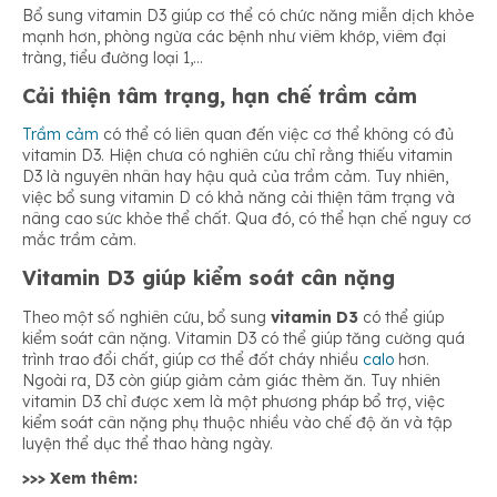
Bổ sung vitamin D3 giúp cơ thể có chức năng miễn dịch khỏe
mạnh hơn, phòng ngừa các bệnh như viêm khớp, viêm đại
tràng, tiểu đường loại 1,…
Cải thiện tâm trạng, hạn chế trầm cảm
Trầm cảm
có thể có liên quan đến việc cơ thể không có đủ
vitamin D3. Hiện chưa có nghiên cứu chỉ rằng thiếu vitamin
D3 là nguyên nhân hay hậu quả của trầm cảm. Tuy nhiên,
việc bổ sung vitamin D có khả năng cải thiện tâm trạng và
nâng cao sức khỏe thể chất. Qua đó, có thể hạn chế nguy cơ
mắc trầm cảm.
Vitamin D3 giúp kiểm soát cân nặng
Theo một số nghiên cứu, bổ sung
vitamin D3
có thể giúp
kiểm soát cân nặng. Vitamin D3 có thể giúp tăng cường quá
trình trao đổi chất, giúp cơ thể đốt cháy nhiều
calo
hơn.
Ngoài ra, D3 còn giúp giảm cảm giác thèm ăn. Tuy nhiên
vitamin D3 chỉ được xem là một phương pháp bổ trợ, việc
kiểm soát cân nặng phụ thuộc nhiều vào chế độ ăn và tập
luyện thể dục thể thao hàng ngày.
>>> Xem thêm: