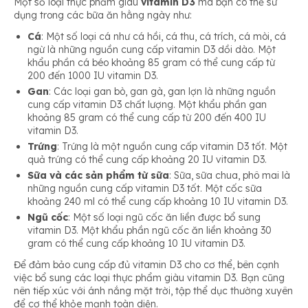
Một số loại thực phẩm giàu
vitamin D3
mà bạn có thể sử
dụng trong các bữa ăn hằng ngày như:
Cá
: Một số loại cá như cá hồi, cá thu, cá trích, cá mòi, cá
ngừ là những nguồn cung cấp vitamin D3 dồi dào. Một
khẩu phần cá béo khoảng 85 gram có thể cung cấp từ
200 đến 1000 IU vitamin D3.
Gan
: Các loại gan bò, gan gà, gan lợn là những nguồn
cung cấp vitamin D3 chất lượng. Một khẩu phần gan
khoảng 85 gram có thể cung cấp từ 200 đến 400 IU
vitamin D3.
Trứng
: Trứng là một nguồn cung cấp vitamin D3 tốt. Một
quả trứng có thể cung cấp khoảng 20 IU vitamin D3.
Sữa và các sản phẩm từ sữa
: Sữa, sữa chua, phô mai là
những nguồn cung cấp vitamin D3 tốt. Một cốc sữa
khoảng 240 ml có thể cung cấp khoảng 10 IU vitamin D3.
Ngũ cốc
: Một số loại ngũ cốc ăn liền được bổ sung
vitamin D3. Một khẩu phần ngũ cốc ăn liền khoảng 30
gram có thể cung cấp khoảng 10 IU vitamin D3.
Để đảm bảo cung cấp đủ vitamin D3 cho cơ thể, bên cạnh
việc bổ sung các loại thực phẩm giàu vitamin D3. Bạn cũng
nên tiếp xúc với ánh nắng mặt trời, tập thể dục thường xuyên
để cơ thể khỏe mạnh toàn diện.