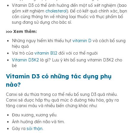
Vitamin D3 có thể ảnh hưởng đến một số xét nghiệm (bao
gồm xét nghiệm
cholesterol
). Để có kết quả chính xác, bạn
cần cùng thông tin về những loại thuốc và thực phẩm bổ
sung đang sử dụng cho bác sĩ.
>>> Xem thêm:
Những nguy hiểm khi thiếu hụt
vitamin D
và cách bổ sung
hiệu quả
Vai trò của
vitamin B12
đối với cơ thể người
Vitamin D3K2
là gì? Lưu ý khi bổ sung vitamin D3K2 cho
bé
Vitamin D3 có những tác dụng phụ
nào?
Canxi sẽ dư thừa trong cơ thể nếu bổ sung D3 quá nhiều.
Canxi sẽ được hấp thụ quá mức ở đường tiêu hóa, gây ra
tăng canxi máu và nhiều biến chứng khác như:
Đau xương, xương yếu.
Ảnh hưởng đến não và tim.
Gây ra
sỏi thận
.