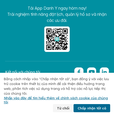
Tải App Danh Y ngay hôm nay!
Trải nghiệm tính năng đặt lịch, quản lý hồ sơ và nhận
các ưu đãi.
Kết nối với chúng tôi
Bằng cách nhấp vào "Chấp nhận tất cả", bạn đồng ý với việc lưu
trữ cookie trên thiết bị của mình để cải thiện điều hướng trang
Copyright 2026 © Hoan My Corporation
Chính sách bảo mật
web, phân tích việc sử dụng trang và hỗ trợ các nỗ lực tiếp thị
của chúng tôi.
Nhấp vào đây để tìm hiểu thêm về chính sách cookie của chúng
tôi
Chuyên khoa
Tìm bác sĩ
Đặt lịch
Liên hệ
Từ chối
Chấp nhận tất cả