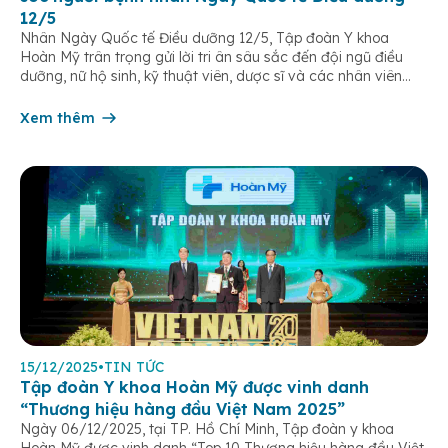
12/5
Nhân Ngày Quốc tế Điều dưỡng 12/5, Tập đoàn Y khoa
Hoàn Mỹ trân trọng gửi lời tri ân sâu sắc đến đội ngũ điều
dưỡng, nữ hộ sinh, kỹ thuật viên, dược sĩ và các nhân viên
chăm sóc người bệnh trên toàn hệ thống – những người luôn
âm thầm đồng hành trên […]
Xem thêm
15/12/2025
•
TIN TỨC
Tập đoàn Y khoa Hoàn Mỹ được vinh danh
“Thương hiệu hàng đầu Việt Nam 2025”
Ngày 06/12/2025, tại TP. Hồ Chí Minh, Tập đoàn y khoa