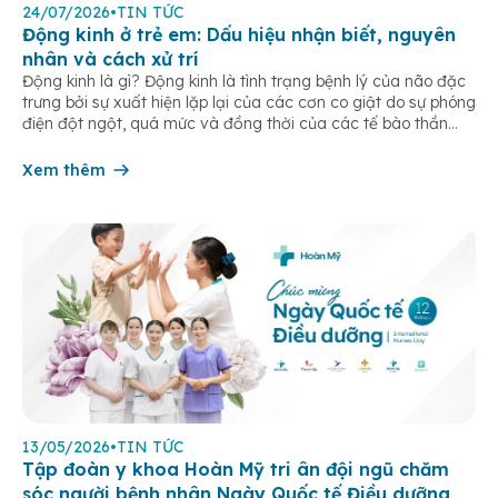
24/07/2026
•
TIN TỨC
Động kinh ở trẻ em: Dấu hiệu nhận biết, nguyên
nhân và cách xử trí
Động kinh là gì? Động kinh là tình trạng bệnh lý của não đặc
trưng bởi sự xuất hiện lặp lại của các cơn co giật do sự phóng
điện đột ngột, quá mức và đồng thời của các tế bào thần
kinh trong não. Những cơn này có thể gây ra rối loạn vận […]
Xem thêm
13/05/2026
•
TIN TỨC
Tập đoàn y khoa Hoàn Mỹ tri ân đội ngũ chăm
sóc người bệnh nhân Ngày Quốc tế Điều dưỡng