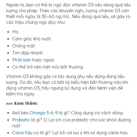
Ngoài ra, bạn có thể bị ngộ độc vitamin D3 nếu dùng quá liều
lượng cho phép. Theo các khuyến nghị, lượng vitamin D3 cần
thiết mỗi ngày là 30–60 ng/mL. Nếu dùng quá liều, sẽ gây ra
các triệu chứng ngộ độc như:
Ho.
Cảm giác khó nuốt.
Chóng mặt.
Tim đập nhanh.
Phát ban
hoặc ngứa.
Cơ thể trở nên mệt mỏi bất thường.
Vitamin D3 không gây ra tác dụng phụ nếu dùng đúng liều
lượng. Do đó, nếu bạn có bất kỳ biểu hiện bất thường nào khi
dùng vitamin D3, hãy ngưng sử dụng và đến bệnh viện để
kiểm tra ngay.
>>> Xem thêm:
Axit béo
Omega 3-6-9
là gì? Công dụng và cách dùng
Probiotic
là gì? 11 Lợi ích của probiotic cho sức khỏe đường
ruột
Canxi hữu cơ
là gì? Lợi ích và lưu ý khi sử dụng canxi hữu