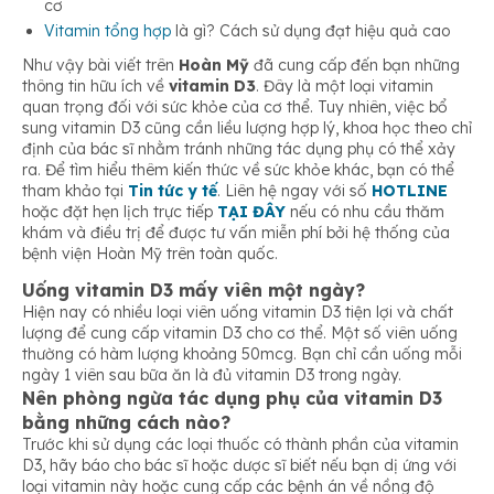
cơ
Vitamin tổng hợp
là gì? Cách sử dụng đạt hiệu quả cao
Như vậy bài viết trên
Hoàn Mỹ
đã cung cấp đến bạn những
thông tin hữu ích về
vitamin D3
. Đây là một loại vitamin
quan trọng đối với sức khỏe của cơ thể. Tuy nhiên, việc bổ
sung vitamin D3 cũng cần liều lượng hợp lý, khoa học theo chỉ
định của bác sĩ nhằm tránh những tác dụng phụ có thể xảy
ra. Để tìm hiểu thêm kiến thức về sức khỏe khác, bạn có thể
tham khảo tại
Tin tức y tế
. Liên hệ ngay với số
HOTLINE
hoặc đặt hẹn lịch trực tiếp
TẠI ĐÂY
nếu có nhu cầu thăm
khám và điều trị để được tư vấn miễn phí bởi hệ thống của
bệnh viện Hoàn Mỹ trên toàn quốc.
Uống vitamin D3 mấy viên một ngày?
Hiện nay có nhiều loại viên uống vitamin D3 tiện lợi và chất
lượng để cung cấp vitamin D3 cho cơ thể. Một số viên uống
thường có hàm lượng khoảng 50mcg. Bạn chỉ cần uống mỗi
ngày 1 viên sau bữa ăn là đủ vitamin D3 trong ngày.
Nên phòng ngừa tác dụng phụ của vitamin D3
bằng những cách nào?
Trước khi sử dụng các loại thuốc có thành phần của vitamin
D3, hãy báo cho bác sĩ hoặc dược sĩ biết nếu bạn dị ứng với
loại vitamin này hoặc cung cấp các bệnh án về nồng độ