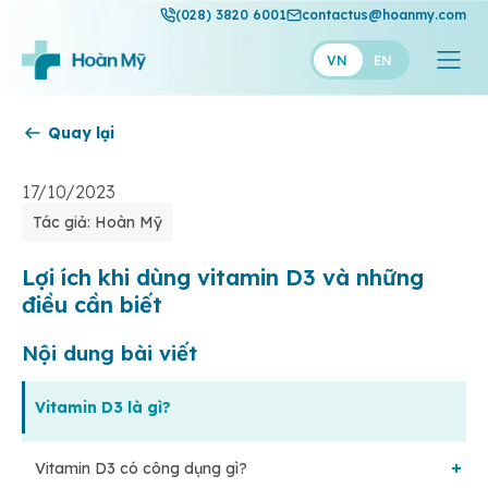
(028) 3820 6001
contactus@hoanmy.com
VN
EN
Quay lại
Hoàn Mỹ
Hoàn Mỹ Gold
17/10/2023
Tác giả: Hoàn Mỹ
Hạnh Phúc
Thuận Mỹ
Lợi ích khi dùng vitamin D3 và những
điều cần biết
Nội dung bài viết
Vitamin D3 là gì?
Vitamin D3 có công dụng gì?