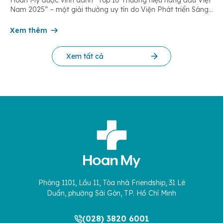
Hoàn Mỹ được vinh danh “Top 10 Thương hiệu hàng đầu Việt
Nam 2025” – một giải thưởng uy tín do Viện Phát triển Sáng
chế và Đổi mới Công nghệ phối hợp với Trung tâm Nghiên
cứu Phát triển Doanh nghiệp Châu Á […]
Xem thêm
Xem tất cả
Phòng 1101, Lầu 11, Tòa nhà Friendship, 31 Lê
Duẩn, phường Sài Gòn, TP. Hồ Chí Minh
(028) 3820 6001