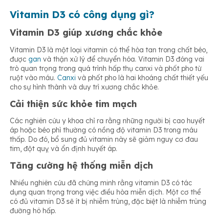
Vitamin D3 có công dụng gì?
Vitamin D3 giúp xương chắc khỏe
Vitamin D3 là một loại vitamin có thể hòa tan trong chất béo,
được
gan
và thận xử lý để chuyển hóa. Vitamin D3 đóng vai
trò quan trọng trong quá trình hấp thụ canxi và phốt pho từ
ruột vào máu.
Canxi
và phốt pho là hai khoáng chất thiết yếu
cho sự hình thành và duy trì xương chắc khỏe.
Cải thiện sức khỏe tim mạch
Các nghiên cứu y khoa chỉ ra rằng những người bị cao huyết
áp hoặc béo phì thường có nồng độ vitamin D3 trong máu
thấp. Do đó, bổ sung đủ vitamin này sẽ giảm nguy cơ đau
tim, đột quỵ và ổn định huyết áp.
Tăng cường hệ thống miễn dịch
Nhiều nghiên cứu đã chứng minh rằng vitamin D3 có tác
dụng quan trọng trong việc điều hòa miễn dịch. Một cơ thể
có đủ vitamin D3 sẽ ít bị nhiễm trùng, đặc biệt là nhiễm trùng
đường hô hấp.