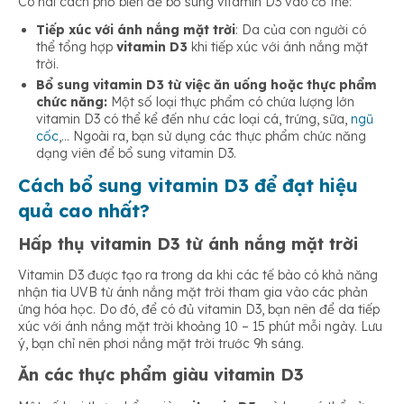
Có hai cách phổ biến để bổ sung vitamin D3 vào cơ thể:
Tiếp xúc với ánh nắng mặt trời
: Da của con người có
thể tổng hợp
vitamin D3
khi tiếp xúc với ánh nắng mặt
trời.
Bổ sung vitamin D3 từ việc ăn uống hoặc thực phẩm
chức năng:
Một số loại thực phẩm có chứa lượng lớn
vitamin D3 có thể kể đến như các loại cá, trứng, sữa,
ngũ
cốc
,… Ngoài ra, bạn sử dụng các thực phẩm chức năng
dạng viên để bổ sung vitamin D3.
Cách bổ sung vitamin D3 để đạt hiệu
quả cao nhất?
Hấp thụ vitamin D3 từ ánh nắng mặt trời
Vitamin D3 được tạo ra trong da khi các tế bào có khả năng
nhận tia UVB từ ánh nắng mặt trời tham gia vào các phản
ứng hóa học. Do đó, để có đủ vitamin D3, bạn nên để da tiếp
xúc với ánh nắng mặt trời khoảng 10 – 15 phút mỗi ngày. Lưu
ý, bạn chỉ nên phơi nắng mặt trời trước 9h sáng.
Ăn các thực phẩm giàu vitamin D3