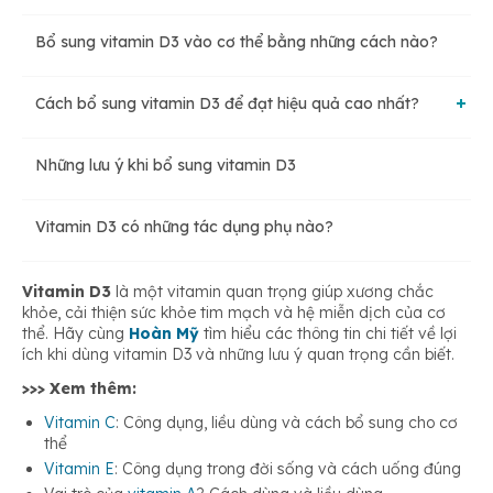
Bổ sung vitamin D3 vào cơ thể bằng những cách nào?
Vitamin D3 giúp xương chắc khỏe
Cách bổ sung vitamin D3 để đạt hiệu quả cao nhất?
Cải thiện sức khỏe tim mạch
Những lưu ý khi bổ sung vitamin D3
Hấp thụ vitamin D3 từ ánh nắng mặt trời
Tăng cường hệ thống miễn dịch
Vitamin D3 có những tác dụng phụ nào?
Ăn các thực phẩm giàu vitamin D3
Cải thiện tâm trạng, hạn chế trầm cảm
Vitamin D3
là một vitamin quan trọng giúp xương chắc
khỏe, cải thiện sức khỏe tim mạch và hệ miễn dịch của cơ
Dùng thực phẩm chức năng
thể. Hãy cùng
Hoàn Mỹ
tìm hiểu các thông tin chi tiết về lợi
Vitamin D3 giúp kiểm soát cân nặng
ích khi dùng vitamin D3 và những lưu ý quan trọng cần biết.
>>> Xem thêm:
Vitamin C
: Công dụng, liều dùng và cách bổ sung cho cơ
thể
Vitamin E
: Công dụng trong đời sống và cách uống đúng