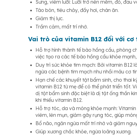
Sưng, viêm lưỡi: Lưỡi trở nên mềm, đỏ, đau 
Táo bón, tiêu chảy, đầy hơi, chán ăn.
Giảm thị lực.
Trầm cảm, mất trí nhớ.
Vai trò của vitamin B12 đối với cơ
Hỗ trợ hình thành tế bào hồng cầu, phòng c
việc tạo ra các tế bào hồng cầu khỏe mạnh,
Duy trì sức khỏe tim mạch: Bởi vitamin B12
ngừa các bệnh tim mạch như nhồi máu cơ ti
Hạn chế các khuyết tật bẩm sinh, cho thai k
vitamin B12 từ mẹ để có thể phát triển tốt. V
dị tật bẩm sinh đặc biệt là dị tật ống thần k
khi thiếu vitamin B12.
Hỗ trợ tóc, da và móng khỏe mạnh: Vitamin 
viêm, lên mụn, giảm gãy rụng tóc, giúp món
Bổ não, ngăn ngừa mất trí nhớ và giảm nguy
Giúp xương chắc khỏe, ngừa loãng xương.