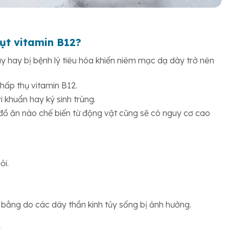
hụt vitamin B12?
y hay bị bệnh lý tiêu hóa khiến niêm mạc dạ dày trở nên
 hấp thụ vitamin B12.
i khuẩn hay ký sinh trùng.
 đồ ăn nào chế biến từ động vật cũng sẽ có nguy cơ cao
ỏi.
 bằng do các dây thần kinh tủy sống bị ảnh hưởng.