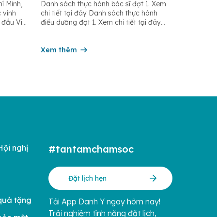
í Minh,
Danh sách thực hành bác sĩ đợt 1. Xem
25”
bệnh viện Hoàn Mỹ Sài Gòn
 vinh
chi tiết tại đây Danh sách thực hành
 đầu Việt
điều dưỡng đợt 1. Xem chi tiết tại đây
 tín do
Danh sách thực hành điều dưỡng đợt 2.
i mới
Xem chi tiết tại đây Danh sách thực
tâm
hành điều dưỡng đợt 3. Xem chi tiết tại
Xem thêm
hiệp
đây
Hội nghị
#tantamchamsoc
Đặt lịch hẹn
quà tặng
Tải App Danh Y ngay hôm nay!
Trải nghiệm tính năng đặt lịch,