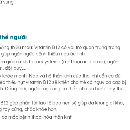
và sưng.
 thể người
hống thiếu máu:
Vitamin B12 có vai trò quan trọng trong
 giúp ngăn ngừa bệnh thiếu máu ác tính.
 làm giảm mức homocysteine (một loại acid amin), ngăn
m, đột quỵ,…
ỳ khỏe mạnh: Não và hệ thần kinh của thai nhi cần có đủ
iệc thiếu hụt vitamin B12 sẽ khiến cho trẻ có nguy cơ cao bị
inh. Đồng thời, người mẹ cũng có thể sinh non hoặc sảy thai
B12 góp phần tái tạo tế bào nên sẽ giúp da không bị khô,
g tay cứng, chắc khỏe hơn.
 cơ mắc bệnh thoái hóa thần kinh.