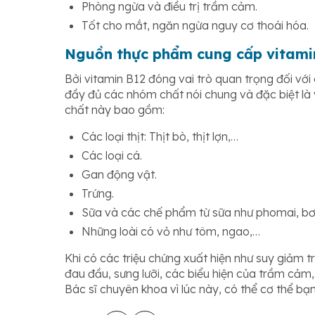
Phòng ngừa và điều trị trầm cảm.
Tốt cho mắt, ngăn ngừa nguy cơ thoái hóa.
Nguồn thực phẩm cung cấp vitami
Bởi vitamin B12 đóng vai trò quan trọng đối với
đầy đủ các nhóm chất nói chung và đặc biệt là 
chất này bao gồm:
Các loại thịt: Thịt bò, thịt lợn,…
Các loại cá.
Gan động vật.
Trứng.
Sữa và các chế phẩm từ sữa như phomai, bơ
Những loài có vỏ như tôm, ngao,…
Khi có các triệu chứng xuất hiện như suy giảm t
đau đầu, sưng lưỡi, các biểu hiện của trầm cả
Bác sĩ chuyên khoa vì lúc này, có thể cơ thể bạ