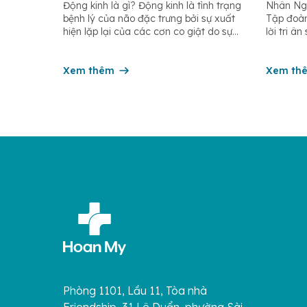
Động kinh là gì? Động kinh là tình trạng
Nhân Ngà
cách xử trí
người
bệnh lý của não đặc trưng bởi sự xuất
Tập đoàn
tế Điề
hiện lặp lại của các cơn co giật do sự
lời tri â
phóng điện đột ngột, quá mức và đồng
dưỡng, nữ
thời của các tế bào thần kinh trong não.
và các n
Những cơn này có thể gây ra rối loạn
Xem thêm
trên toà
Xem th
vận […]
âm thầm 
Phòng 1101, Lầu 11, Tòa nhà
Friendship, 31 Lê Duẩn, phường Sài