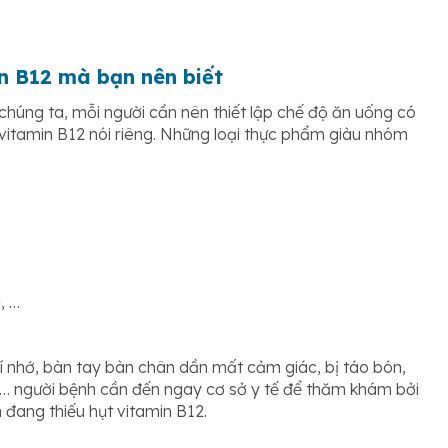
n B12 mà bạn nên biết
 chúng ta, mỗi người cần nên thiết lập chế độ ăn uống có
vitamin B12 nói riêng. Những loại thực phẩm giàu nhóm
, …
rí nhớ, bàn tay bàn chân dần mất cảm giác, bị táo bón,
m,… người bệnh cần đến ngay cơ sở y tế để thăm khám bởi
n đang thiếu hụt vitamin B12.