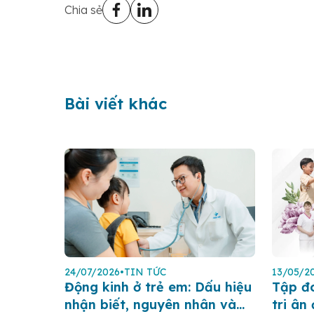
Chia sẻ
Bài viết khác
24/07/2026
•
TIN TỨC
13/05/2
Động kinh ở trẻ em: Dấu hiệu
Tập đ
nhận biết, nguyên nhân và
tri ân