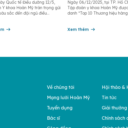
y Quốc tế Điều dưỡng 12/5,
Ngày 06/12/2025, tại TP. Hồ Ch
 bệnh nhân Ngày Quốc
hàng đầu Việt Nam 20
 Y khoa Hoàn Mỹ trân trọng gửi
Tập đoàn y khoa Hoàn Mỹ được
u dưỡng 12/5
n sâu sắc đến đội ngũ điều
danh “Top 10 Thương hiệu hàng
 hộ sinh, kỹ thuật viên, dược sĩ
Nam 2025” – một giải thưởng uy
hân viên chăm sóc người bệnh
Viện Phát triển Sáng chế và Đổ
n hệ thống – những người luôn
êm
Công nghệ phối hợp với Trung 
Xem thêm
đồng hành trên […]
Nghiên cứu Phát triển Doanh ng
Châu Á […]
Về chúng tôi
Hội thảo & 
Mạng lưới Hoàn Mỹ
Tin tức
Tuyển dụng
Giải thưởng
Bác sĩ
Chính sách 