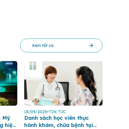
Xem tất cả
18/09/2025
•
TIN TỨC
n Mỹ
Danh sách học viên thực
g hiệu
hành khám, chữa bệnh tại