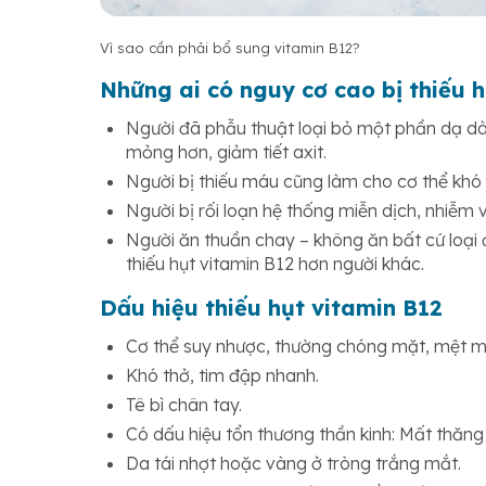
Vì sao cần phải bổ sung vitamin B12?
Những ai có nguy cơ cao bị thiếu 
Người đã phẫu thuật loại bỏ một phần dạ dà
mỏng hơn, giảm tiết axit.
Người bị thiếu máu cũng làm cho cơ thể khó
Người bị rối loạn hệ thống miễn dịch, nhiễm v
Người ăn thuần chay – không ăn bất cứ loại
thiếu hụt vitamin B12 hơn người khác.
Dấu hiệu thiếu hụt vitamin B12
Cơ thể suy nhược, thường chóng mặt, mệt m
Khó thở, tim đập nhanh.
Tê bì chân tay.
Có dấu hiệu tổn thương thần kinh: Mất thăng
Da tái nhợt hoặc vàng ở tròng trắng mắt.