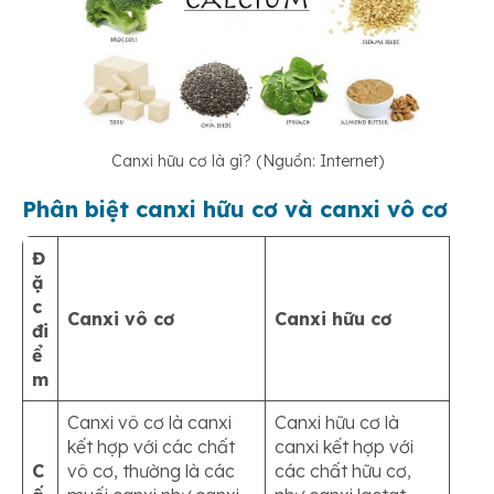
Canxi hữu cơ là gì? (Nguồn: Internet)
Phân biệt canxi hữu cơ và canxi vô cơ
Đ
ặ
c
Canxi vô cơ
Canxi hữu cơ
đi
ể
m
Canxi vô cơ là canxi
Canxi hữu cơ là
kết hợp với các chất
canxi kết hợp với
C
vô cơ, thường là các
các chất hữu cơ,