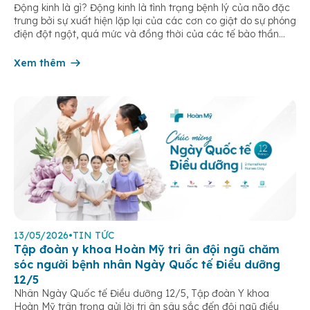
Động kinh là gì? Động kinh là tình trạng bệnh lý của não đặc
trưng bởi sự xuất hiện lặp lại của các cơn co giật do sự phóng
điện đột ngột, quá mức và đồng thời của các tế bào thần
kinh trong não. Những cơn này có thể gây ra rối loạn vận […]
Xem thêm
13/05/2026
•
TIN TỨC
Tập đoàn y khoa Hoàn Mỹ tri ân đội ngũ chăm
sóc người bệnh nhân Ngày Quốc tế Điều dưỡng
12/5
Nhân Ngày Quốc tế Điều dưỡng 12/5, Tập đoàn Y khoa
Hoàn Mỹ trân trọng gửi lời tri ân sâu sắc đến đội ngũ điều