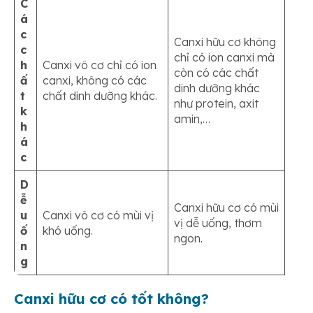
C
á
c
Canxi hữu cơ không
c
chỉ có ion canxi mà
h
Canxi vô cơ chỉ có ion
còn có các chất
ấ
canxi, không có các
dinh dưỡng khác
t
chất dinh dưỡng khác.
như protein, axit
k
amin,…
h
á
c
D
ễ
Canxi hữu cơ có mùi
u
Canxi vô cơ có mùi vị
vị dễ uống, thơm
ố
khó uống.
ngon.
n
g
Canxi hữu cơ có tốt không?