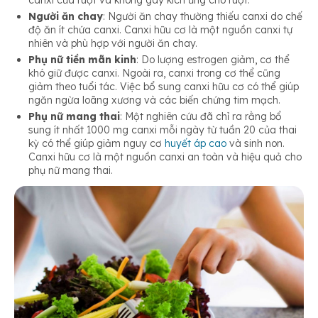
Người ăn chay
: Người ăn chay thường thiếu canxi do chế
độ ăn ít chứa canxi. Canxi hữu cơ là một nguồn canxi tự
nhiên và phù hợp với người ăn chay.
Phụ nữ tiền mãn kinh
: Do lượng estrogen giảm, cơ thể
khó giữ được canxi. Ngoài ra, canxi trong cơ thể cũng
giảm theo tuổi tác. Việc bổ sung canxi hữu cơ có thể giúp
ngăn ngừa loãng xương và các biến chứng tim mạch.
Phụ nữ mang thai
: Một nghiên cứu đã chỉ ra rằng bổ
sung ít nhất 1000 mg canxi mỗi ngày từ tuần 20 của thai
kỳ có thể giúp giảm nguy cơ
huyết áp cao
và sinh non.
Canxi hữu cơ là một nguồn canxi an toàn và hiệu quả cho
phụ nữ mang thai.