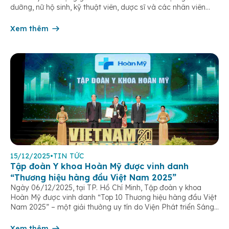
dưỡng, nữ hộ sinh, kỹ thuật viên, dược sĩ và các nhân viên
chăm sóc người bệnh trên toàn hệ thống – những người luôn
âm thầm đồng hành trên […]
Xem thêm
15/12/2025
•
TIN TỨC
Tập đoàn Y khoa Hoàn Mỹ được vinh danh
“Thương hiệu hàng đầu Việt Nam 2025”
Ngày 06/12/2025, tại TP. Hồ Chí Minh, Tập đoàn y khoa
Hoàn Mỹ được vinh danh “Top 10 Thương hiệu hàng đầu Việt
Nam 2025” – một giải thưởng uy tín do Viện Phát triển Sáng
chế và Đổi mới Công nghệ phối hợp với Trung tâm Nghiên
cứu Phát triển Doanh nghiệp Châu Á […]
Xem thêm