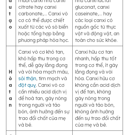
ấ
muối canxi như canxi
như canxi lactat
u
citrate hay canxi
gluconat, canxi
t
carbonate,… Canxi vô
caseinate,… hay
ạ
cơ có thể được chiết
các loại canxi có
o
xuất từ các vỏ sò biển
nguồn gốc từ thực
hoặc tổng hợp bằng
vật và động vật, an
phương pháp hóa học.
toàn cho sức khỏe.
Canxi vô cơ khó tan,
Canxi hữu cơ tan
khó hấp thu trong cơ
nhanh, hấp thu tốt
thể, dễ gây lắng đọng
trong cơ thể, ít gây
H
và vôi hóa mạch máu,
lắng đọng và vôi
ò
sỏi thận
, tim mạch và
hóa. Canxi hữu cơ
a
đột quỵ
. Canxi vô cơ
không cần acid dịch
t
cần nhiều acid dịch vị
vị để tan, không
a
để hoà tan, gây nóng
gây nóng trong
n
trong người và táo
người và táo bón,
bón, ảnh hưởng đến sự
không ảnh hưởng
trao đổi chất của mẹ
đến sự trao đổi chất
và bé.
của mẹ và bé.