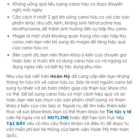
Không uống quá liều lượng canxi hữu cơ được khuyến
nghị mỗi ngày.
Cần cách ít nhất 2 giờ khi uống canxi hữu cơ với các sản
phẩm khác như sắt, kẽm, kháng sinh tetracycline hay
levothyroxine, để tránh ảnh hưởng đến sự hấp thu canxi.
Magie là một chất khoáng quan trọng cho việc hấp thu
canxi, nên bạn nên bổ sung đủ magie để tăng hiệu quả
của canxi hữu cơ.
Bên cạnh đó, bạn nên tham khảo ý kiến của chuyên gia
hoặc bác sĩ trước khi sử dụng canxi hữu cơ và ngừng sử
dụng ngay nếu có bất kỳ tác dụng phụ nào.
Như vậy bài viết trên
Hoàn Mỹ
đã cung cấp đến bạn những
thông tin hữu ích về canxi hữu cơ. Đây là một nguồn canxi bổ
sung tự nhiên và an toàn nhằm giúp cải thiện sức khỏe cho
cơ thể. Để bổ sung canxi hữu cơ một cách hiệu quả và an
toàn, bạn nên lựa chọn các sản phẩm chất lượng và tham
khảo ý kiến của các bác sĩ. Ngoài ra, để tìm hiểu thêm kiến
thức về sức khỏe khác bạn có thể tham khảo tại
Tin tức y tế
.
Liên hệ ngay với số
HOTLINE
hoặc đặt hẹn lịch trực tiếp
TẠI ĐÂY
nếu có nhu cầu thăm khám và điều trị để được tư
vấn miễn phí bởi hệ thống của bệnh viện Hoàn Mỹ trên toàn
quốc.