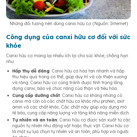
Những đối tượng nên dùng canxi hữu cơ (Nguồn: Internet)
Công dụng của canxi hữu cơ đối với sức
khỏe
Canxi hữu cơ mang lại nhiều ích lợi cho sức khỏe, chẳng hạn
như:
Hấp thụ dễ dàng
: Canxi hữu cơ hòa tan nhanh và hấp
thu hiệu quả trong cơ thể, giúp duy trì và cải thiện xương
và răng. Canxi hữu cơ cũng tránh được tình trạng lắng
đọng canxi, bảo vệ chức năng của thận và tiêu hóa.
Cung cấp dưỡng chất
: Canxi hữu cơ không những có
canxi mà còn có các chất hữu cơ khác như protein, axit
amin và các chất khác. Các chất này giúp xây dựng mô
tế bào, cung cấp năng lượng và tăng khả năng miễn dịch.
Tự nhiên và an toàn
: Canxi hữu cơ được sản xuất từ các
nguồn tự nhiên như động vật hoặc thực vật. Canxi hữu cơ
là một sự lựa chọn tự nhiên và an toàn, phù hợp với người