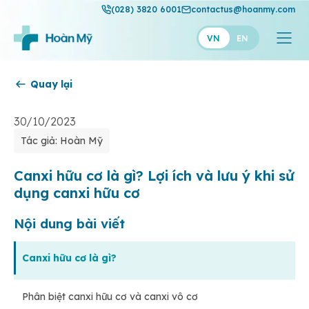
(028) 3820 6001
contactus@hoanmy.com
VN
EN
Quay lại
Hoàn Mỹ
Hoàn Mỹ Gold
30/10/2023
Tác giả: Hoàn Mỹ
Hạnh Phúc
Thuận Mỹ
Canxi hữu cơ là gì? Lợi ích và lưu ý khi sử
dụng canxi hữu cơ
Nội dung bài viết
Canxi hữu cơ là gì?
Phân biệt canxi hữu cơ và canxi vô cơ