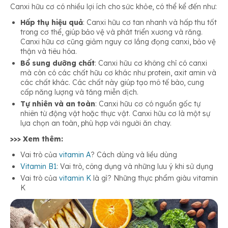
Canxi hữu cơ có nhiều lợi ích cho sức khỏe, có thể kể đến như:
Hấp thụ hiệu quả
: Canxi hữu cơ tan nhanh và hấp thu tốt
trong cơ thể, giúp bảo vệ và phát triển xương và răng.
Canxi hữu cơ cũng giảm nguy cơ lắng đọng canxi, bảo vệ
thận và tiêu hóa.
Bổ sung dưỡng chất
: Canxi hữu cơ không chỉ có canxi
mà còn có các chất hữu cơ khác như protein, axit amin và
các chất khác. Các chất này giúp tạo mô tế bào, cung
cấp năng lượng và tăng miễn dịch.
Tự nhiên và an toàn
: Canxi hữu cơ có nguồn gốc tự
nhiên từ động vật hoặc thực vật. Canxi hữu cơ là một sự
lựa chọn an toàn, phù hợp với người ăn chay.
>>> Xem thêm:
Vai trò của
vitamin A
? Cách dùng và liều dùng
Vitamin B1
: Vai trò, công dụng và những lưu ý khi sử dụng
Vai trò của
vitamin K
là gì? Những thực phẩm giàu vitamin
K