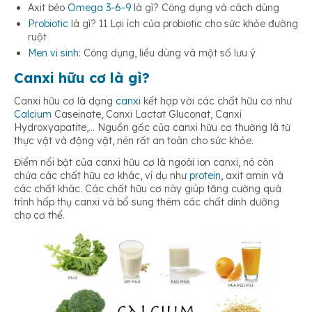
Axit béo
Omega 3-6-9
là gì? Công dụng và cách dùng
Probiotic
là gì? 11 Lợi ích của probiotic cho sức khỏe đường
ruột
Men vi sinh
: Công dụng, liều dùng và một số lưu ý
Canxi hữu cơ là gì?
Canxi hữu cơ là dạng
canxi
kết hợp với các chất hữu cơ như
Calcium
Caseinate, Canxi Lactat Gluconat, Canxi
Hydroxyapatite,… Nguồn gốc của canxi hữu cơ thường là từ
thực vật và động vật, nên rất an toàn cho sức khỏe.
Điểm nổi bật của canxi hữu cơ là ngoài ion canxi, nó còn
chứa các chất hữu cơ khác, ví dụ như
protein
, axit amin và
các chất khác. Các chất hữu cơ này giúp tăng cường quá
trình hấp thụ canxi và bổ sung thêm các chất dinh dưỡng
cho cơ thể.