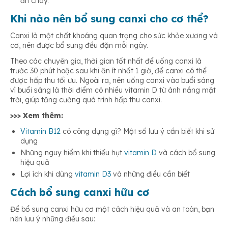
ăn chay.
Khi nào nên bổ sung canxi cho cơ thể?
Canxi là một chất khoáng quan trọng cho sức khỏe xương và
cơ, nên được bổ sung đều đặn mỗi ngày.
Theo các chuyên gia, thời gian tốt nhất để uống canxi là
trước 30 phút hoặc sau khi ăn ít nhất 1 giờ, để canxi có thể
được hấp thu tối ưu. Ngoài ra, nên uống canxi vào buổi sáng
vì buổi sáng là thời điểm có nhiều vitamin D từ ánh nắng mặt
trời, giúp tăng cường quá trình hấp thu canxi.
>>> Xem thêm:
Vitamin B12
có công dụng gì? Một số lưu ý cần biết khi sử
dụng
Những nguy hiểm khi thiếu hụt
vitamin D
và cách bổ sung
hiệu quả
Lợi ích khi dùng
vitamin D3
và những điều cần biết
Cách bổ sung canxi hữu cơ
Để bổ sung canxi hữu cơ một cách hiệu quả và an toàn, bạn
nên lưu ý những điều sau: