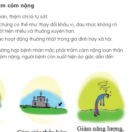
trầm cảm nặng
n, thậm chí là tự sát.
chứng cơ thể như: thay đổi khẩu vị, đau nhức không rõ
t hiện nhiều và thường xuyên hơn.
ác hoạt động thường nhật trong gia đình hay xã hội.
rường hợp bệnh nhân mắc phải trầm cảm nặng loạn thần.
cảm nặng, người bệnh còn xuất hiện ảo giác dẫn đến