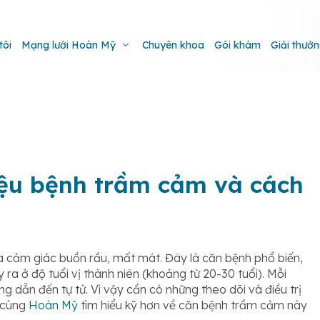
tôi
Mạng lưới Hoàn Mỹ
Chuyên khoa
Gói khám
Giải thưở
ệu bệnh trầm cảm và cách
 cảm giác buồn rầu, mất mát. Đây là căn bệnh phổ biến,
 ra ở độ tuổi vị thành niên (khoảng từ 20-30 tuổi). Mỗi
 dẫn đến tự tử. Vì vậy cần có những theo dõi và điều trị
y cùng
Hoàn Mỹ
tìm hiểu kỹ hơn về căn bệnh trầm cảm này