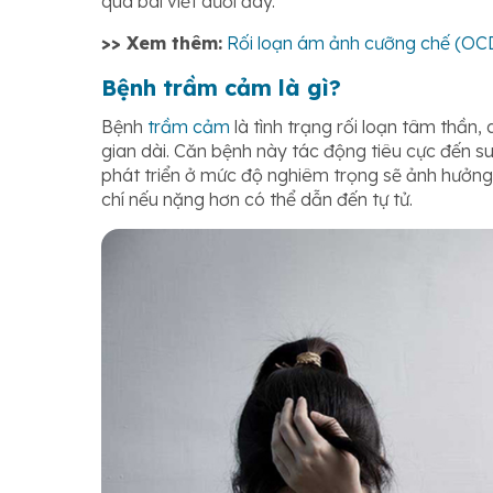
qua bài viết dưới đây.
>> Xem thêm:
Rối loạn ám ảnh cưỡng chế (OCD
Bệnh trầm cảm là gì?
Bệnh
trầm cảm
là tình trạng rối loạn tâm thần
gian dài. Căn bệnh này tác động tiêu cực đến s
phát triển ở mức độ nghiêm trọng sẽ ảnh hưởn
chí nếu nặng hơn có thể dẫn đến tự tử.