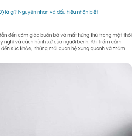
) là gì? Nguyên nhân và dấu hiệu nhận biết
, dẫn đến cảm giác buồn bã và mất hứng thú trong một thời
uy nghĩ và cách hành xử của người bệnh. Khi trầm cảm
g đến sức khỏe, những mối quan hệ xung quanh và thậm