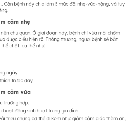
… Căn bệnh này chia làm 3 mức độ: nhẹ-vừa-nặng, và tùy
êng.
rầm cảm nhẹ
nên chủ quan. Ở giai đoạn này, bệnh chỉ vừa mới chớm
ưa được biểu hiện rõ. Thông thường, người bệnh sẽ bắt
 thể chất, cụ thể như:
ng ngày.
hích trước đây.
rầm cảm vừa
ều trường hợp.
 hoạt động sinh hoạt trong gia đình.
ài triệu chứng cơ thể đi kèm như: giảm cảm giác thèm ăn,