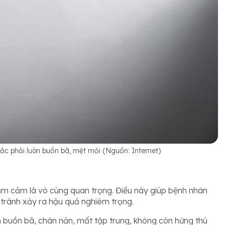
ắc phải luôn buồn bã, mệt mỏi (Nguồn: Internet)
ầm cảm là vô cùng quan trọng. Điều này giúp bệnh nhân
i, tránh xảy ra hậu quả nghiêm trọng.
 buồn bã, chán nản, mất tập trung, không còn hứng thú