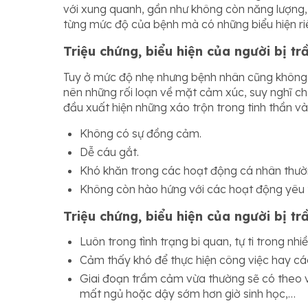
với xung quanh, gần như không còn năng lượng,
từng mức độ của bệnh mà có những biểu hiện ri
Triệu chứng, biểu hiện của người bị t
Tuy ở mức độ nhẹ nhưng bệnh nhân cũng không 
nên những rối loạn về mặt cảm xúc, suy nghĩ ch
đầu xuất hiện những xáo trộn trong tinh thần và
Không có sự đồng cảm.
Dễ cáu gắt.
Khó khăn trong các hoạt động cá nhân thườ
Không còn hào hứng với các hoạt động yêu t
Triệu chứng, biểu hiện của người bị t
Luôn trong tình trạng bi quan, tự ti trong nhi
Cảm thấy khó để thực hiện công việc hay các
Giai đoạn trầm cảm vừa thường sẽ có theo v
mất ngủ hoặc dậy sớm hơn giờ sinh học,…