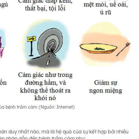
của bệnh trầm cảm (Nguồn: Internet)
n duy nhất nào, mà là hệ quả của sự kết hợp bởi nhiều
uyên nhân dẫn đến bệnh trầm cảm như: