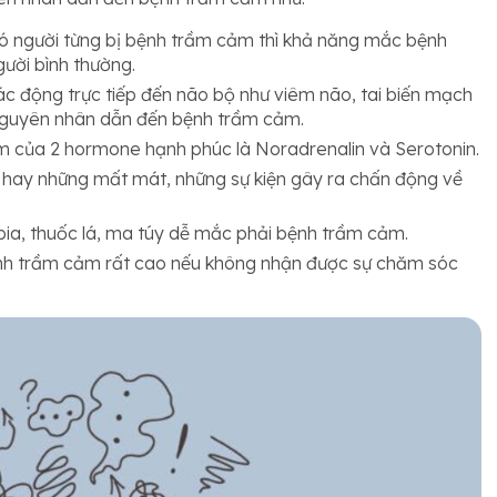
 có người từng bị bệnh trầm cảm thì khả năng mắc bệnh
gười bình thường.
ác động trực tiếp đến não bộ như viêm não, tai biến mạch
nguyên nhân dẫn đến bệnh trầm cảm.
ảm của 2 hormone hạnh phúc là Noradrenalin và Serotonin.
 hay những mất mát, những sự kiện gây ra chấn động về
 bia, thuốc lá, ma túy dễ mắc phải bệnh trầm cảm.
bệnh trầm cảm rất cao nếu không nhận được sự chăm sóc