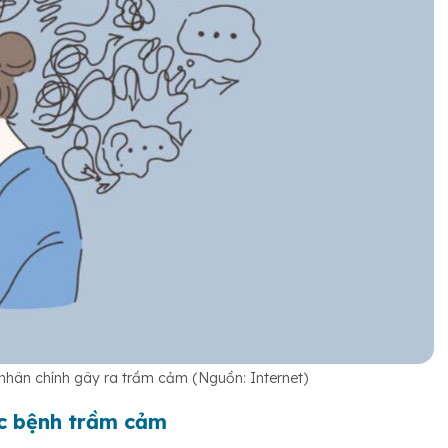
 nhân chính gây ra trầm cảm (Nguồn: Internet)
ắc bệnh trầm cảm