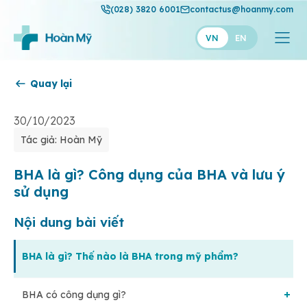
(028) 3820 6001
contactus@hoanmy.com
VN
EN
Quay lại
Hoàn Mỹ
Hoàn Mỹ Gold
30/10/2023
Tác giả: Hoàn Mỹ
Hạnh Phúc
Thuận Mỹ
BHA là gì? Công dụng của BHA và lưu ý
sử dụng
Nội dung bài viết
BHA là gì? Thế nào là BHA trong mỹ phẩm?
BHA có công dụng gì?