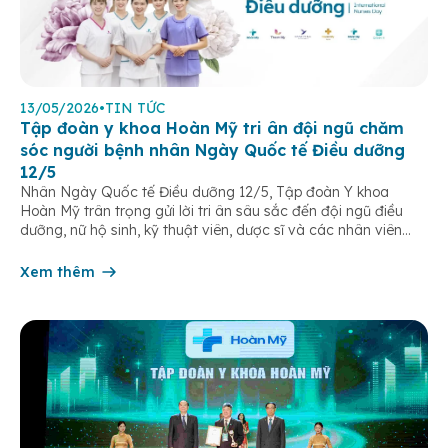
13/05/2026
•
TIN TỨC
Tập đoàn y khoa Hoàn Mỹ tri ân đội ngũ chăm
sóc người bệnh nhân Ngày Quốc tế Điều dưỡng
12/5
Nhân Ngày Quốc tế Điều dưỡng 12/5, Tập đoàn Y khoa
Hoàn Mỹ trân trọng gửi lời tri ân sâu sắc đến đội ngũ điều
dưỡng, nữ hộ sinh, kỹ thuật viên, dược sĩ và các nhân viên
chăm sóc người bệnh trên toàn hệ thống – những người luôn
âm thầm đồng hành trên […]
Xem thêm