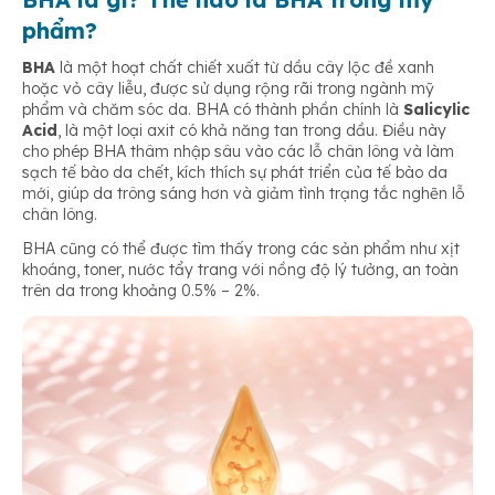
phẩm?
BHA
là một hoạt chất chiết xuất từ dầu cây lộc đề xanh
hoặc vỏ cây liễu, được sử dụng rộng rãi trong ngành mỹ
phẩm và chăm sóc da. BHA có thành phần chính là
Salicylic
Acid
, là một loại axit có khả năng tan trong dầu. Điều này
cho phép BHA thâm nhập sâu vào các lỗ chân lông và làm
sạch tế bào da chết, kích thích sự phát triển của tế bào da
mới, giúp da trông sáng hơn và giảm tình trạng tắc nghẽn lỗ
chân lông.
BHA cũng có thể được tìm thấy trong các sản phẩm như xịt
khoáng, toner, nước tẩy trang với nồng độ lý tưởng, an toàn
trên da trong khoảng 0.5% – 2%.