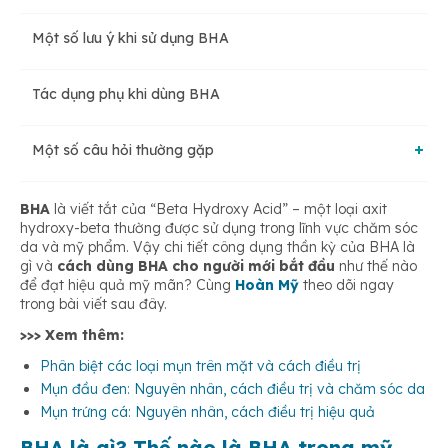
Một số lưu ý khi sử dụng BHA
Công dụng ngăn ngừa mụn, làm mờ vết thâm
Tác dụng phụ khi dùng BHA
Công dụng làm sạch sâu, se khít lỗ chân lông
Một số câu hỏi thường gặp
Cải thiện cấu trúc da, ngăn ngừa lão hóa
Phụ nữ mang thai có thể sử dụng BHA không?
BHA
là viết tắt của “Beta Hydroxy Acid” – một loại axit
hydroxy-beta thường được sử dụng trong lĩnh vực chăm sóc
da và mỹ phẩm. Vậy chi tiết công dụng thần kỳ của BHA là
gì và
cách dùng BHA cho người mới bắt đầu
như thế nào
Có nên dùng BHA mỗi ngày?
để đạt hiệu quả mỹ mãn? Cùng
Hoàn Mỹ
theo dõi ngay
trong bài viết sau đây.
>>> Xem thêm:
Phân biệt các loại mụn trên mặt và cách điều trị
Mụn đầu đen: Nguyên nhân, cách điều trị và chăm sóc da
Mụn trứng cá: Nguyên nhân, cách điều trị hiệu quả
BHA là gì? Thế nào là BHA trong mỹ