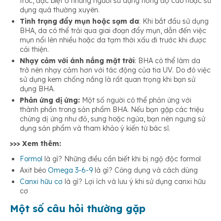
tróc, đặc biệt ở những người sử dụng nồng độ cao hoặc sử
dụng quá thường xuyên.
Tình trạng đẩy mụn hoặc sạm da
: Khi bắt đầu sử dụng
BHA, da có thể trải qua giai đoạn đẩy mụn, dẫn đến việc
mụn nổi lên nhiều hoặc da tạm thời xấu đi trước khi được
cải thiện.
Nhạy cảm với ánh nắng mặt trời
: BHA có thể làm da
trở nên nhạy cảm hơn với tác động của tia UV. Do đó việc
sử dụng kem chống nắng là rất quan trọng khi bạn sử
dụng BHA.
Phản ứng dị ứng:
Một số người có thể phản ứng với
thành phần trong sản phẩm BHA. Nếu bạn gặp các triệu
chứng dị ứng như đỏ, sưng hoặc ngứa, bạn nên ngưng sử
dụng sản phẩm và tham khảo ý kiến từ bác sĩ.
>>> Xem thêm:
Formol
là gì? Những điều cần biết khi bị ngộ độc formol
Axit béo
Omega 3-6-9
là gì? Công dụng và cách dùng
Canxi hữu cơ
là gì? Lợi ích và lưu ý khi sử dụng canxi hữu
cơ
Một số câu hỏi thường gặp