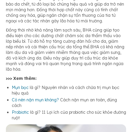
bào da chết, từ đó loại bỏ chúng hiệu quả và giúp da trở nên
mịn màng hơn. Đồng thời hợp chất này cũng có tính chất
chống oxy hóa, giúp ngăn chặn sự tổn thương của tia tử
ngoại và các tác nhân gây lão hóa từ môi trường.
Đồng thời nhờ khả năng làm sạch sâu, BHA cũng giúp tạo
điều kiện cho các dưỡng chất chăm sóc da thẩm thấu vào
lớp biểu bì. Từ đó hỗ trợ tăng cường đàn hồi cho da, giảm
nếp nhăn và cải thiện cấu trúc da tổng thể.BHA có khả năng
làm dịu da và giảm viêm nhiễm thông qua việc giảm sưng,
đỏ và kích ứng da. Điều này giúp duy trì cấu trúc da khỏe
mạnh và đóng vai trò quan trọng trong quá trình ngăn ngừa
lão hóa.
>>> Xem thêm:
Mụn bọc
là gì? Nguyên nhân và cách chữa trị mụn bọc
hiệu quả
Có nên nặn mụn không?
Cách nặn mụn an toàn, đúng
cách
Probiotic
là gì? 11 Lợi ích của probiotic cho sức khỏe đường
ruột