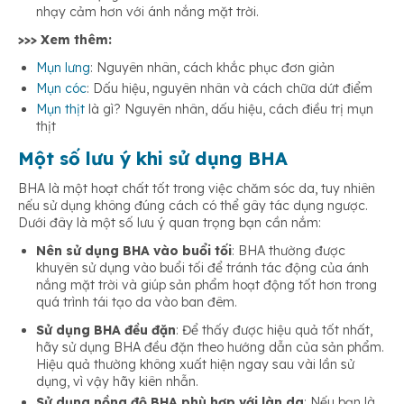
nhạy cảm hơn với ánh nắng mặt trời.
>>> Xem thêm:
Mụn lưng
: Nguyên nhân, cách khắc phục đơn giản
Mụn cóc
: Dấu hiệu, nguyên nhân và cách chữa dứt điểm
Mụn thịt
là gì? Nguyên nhân, dấu hiệu, cách điều trị mụn
thịt
Một số lưu ý khi sử dụng BHA
BHA là một hoạt chất tốt trong việc chăm sóc da, tuy nhiên
nếu sử dụng không đúng cách có thể gây tác dụng ngược.
Dưới đây là một số lưu ý quan trọng bạn cần nắm:
Nên sử dụng BHA vào buổi tối
: BHA thường được
khuyên sử dụng vào buổi tối để tránh tác động của ánh
nắng mặt trời và giúp sản phẩm hoạt động tốt hơn trong
quá trình tái tạo da vào ban đêm.
Sử dụng BHA đều đặn
: Để thấy được hiệu quả tốt nhất,
hãy sử dụng BHA đều đặn theo hướng dẫn của sản phẩm.
Hiệu quả thường không xuất hiện ngay sau vài lần sử
dụng, vì vậy hãy kiên nhẫn.
Sử dụng nồng độ BHA phù hợp với làn da
: Nếu bạn là