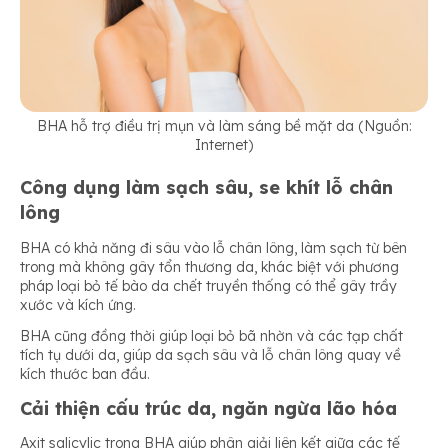
BHA hỗ trợ điều trị mụn và làm sáng bề mặt da (Nguồn:
Internet)
Công dụng làm sạch sâu, se khít lỗ chân
lông
BHA có khả năng đi sâu vào lỗ chân lông, làm sạch từ bên
trong mà không gây tổn thương da, khác biệt với phương
pháp loại bỏ tế bào da chết truyền thống có thể gây trầy
xước và kích ứng.
BHA cũng đồng thời giúp loại bỏ bã nhờn và các tạp chất
tích tụ dưới da, giúp da sạch sâu và lỗ chân lông quay về
kích thước ban đầu.
Cải thiện cấu trúc da, ngăn ngừa lão hóa
Axit salicylic trong BHA giúp phân giải liên kết giữa các tế