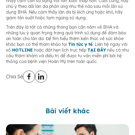
nhạy cảm cần sử dụng với tần xuất thấp hơn. Cuối cùng, hãy
chú ý theo dõi làn da phản ứng như thế nào sau mỗi lần sử
dụng BHA. Nếu cảm thấy làn da bị kích ứng hoặc khô, hãy
giảm tần suất hoặc tạm ngừng sử dụng.
Trên đây là tất cả những thông bạn cần nắm về BHA và
những lưu ý quan trọng trong quá trình sử dụng để đảm bảo
an toàn cho làn da. Để tìm hiểu thêm kiến thức về sức khỏe
khác bạn có thể tham khảo tại
Tin tức y tế
. Liên hệ ngay với
số
HOTLINE
hoặc đặt hẹn lịch trực tiếp
TẠI ĐÂY
nếu có nhu
cầu thăm khám và điều trị để được tư vấn miễn phí bởi hệ
thống của bệnh viện Hoàn Mỹ trên toàn quốc.
Chia Sẻ
Bài viết khác