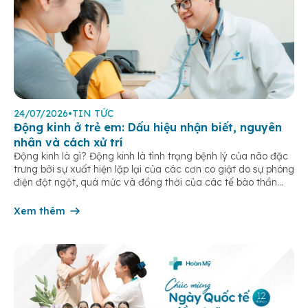
24/07/2026
•
TIN TỨC
Động kinh ở trẻ em: Dấu hiệu nhận biết, nguyên
nhân và cách xử trí
Động kinh là gì? Động kinh là tình trạng bệnh lý của não đặc
trưng bởi sự xuất hiện lặp lại của các cơn co giật do sự phóng
điện đột ngột, quá mức và đồng thời của các tế bào thần
kinh trong não. Những cơn này có thể gây ra rối loạn vận […]
Xem thêm