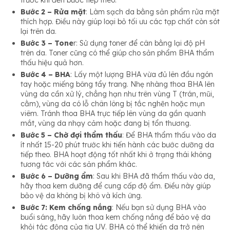
Bước 2 – Rửa mặt
: Làm sạch da bằng sản phẩm rửa mặt
thích hợp. Điều này giúp loại bỏ tối ưu các tạp chất còn sót
lại trên da.
Bước 3 – Tone
r: Sử dụng toner để cân bằng lại độ pH
trên da. Toner cũng có thể giúp cho sản phẩm BHA thẩm
thấu hiệu quả hơn.
Bước 4 – BHA
: Lấy một lượng BHA vừa đủ lên đầu ngón
tay hoặc miếng bông tẩy trang. Nhẹ nhàng thoa BHA lên
vùng da cần xử lý, chẳng hạn như trên vùng T (trán, mũi,
cằm), vùng da có lỗ chân lông bị tắc nghẽn hoặc mụn
viêm. Tránh thoa BHA trực tiếp lên vùng da gần quanh
mắt, vùng da nhạy cảm hoặc đang bị tổn thương.
Bước 5 – Chờ đợi thẩm thấu
: Để BHA thẩm thấu vào da
ít nhất 15-20 phút trước khi tiến hành các bước dưỡng da
tiếp theo. BHA hoạt động tốt nhất khi ở trạng thái không
tương tác với các sản phẩm khác.
Bước 6 – Dưỡng ẩm
: Sau khi BHA đã thẩm thấu vào da,
hãy thoa kem dưỡng để cung cấp độ ẩm. Điều này giúp
bảo vệ da không bị khô và kích ứng.
Bước 7: Kem chống nắng
: Nếu bạn sử dụng BHA vào
buổi sáng, hãy luôn thoa kem chống nắng để bảo vệ da
khỏi tác động của tia UV. BHA có thể khiến da trở nên