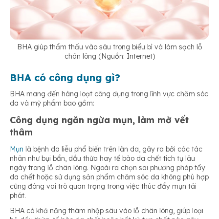
BHA giúp thẩm thấu vào sâu trong biểu bì và làm sạch lỗ
chân lông (Nguồn: Internet)
BHA có công dụng gì?
BHA mang đến hàng loạt công dụng trong lĩnh vực chăm sóc
da và mỹ phẩm bao gồm:
Công dụng ngăn ngừa mụn, làm mờ vết
thâm
Mụn
là bệnh da liễu phổ biến trên làn da, gây ra bởi các tác
nhân như bụi bẩn, dầu thừa hay tế bào da chết tích tụ lâu
ngày trong lỗ chân lông. Ngoài ra chọn sai phương pháp tẩy
da chết hoặc sử dụng sản phẩm chăm sóc da không phù hợp
cũng đóng vai trò quan trọng trong việc thúc đẩy mụn tái
phát.
BHA có khả năng thâm nhập sâu vào lỗ chân lông, giúp loại