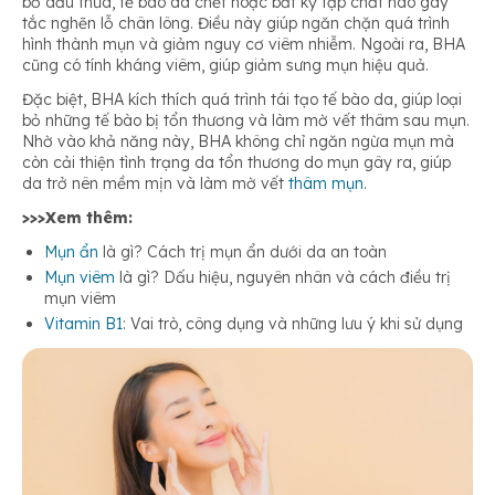
bỏ dầu thừa, tế bào da chết hoặc bất kỳ tạp chất nào gây
tắc nghẽn lỗ chân lông. Điều này giúp ngăn chặn quá trình
hình thành mụn và giảm nguy cơ viêm nhiễm. Ngoài ra, BHA
cũng có tính kháng viêm, giúp giảm sưng mụn hiệu quả.
Đặc biệt, BHA kích thích quá trình tái tạo tế bào da, giúp loại
bỏ những tế bào bị tổn thương và làm mờ vết thâm sau mụn.
Nhờ vào khả năng này, BHA không chỉ ngăn ngừa mụn mà
còn cải thiện tình trạng da tổn thương do mụn gây ra, giúp
da trở nên mềm mịn và làm mờ vết
thâm mụn
.
>>>Xem thêm:
Mụn ẩn
là gì? Cách trị mụn ẩn dưới da an toàn
Mụn viêm
là gì? Dấu hiệu, nguyên nhân và cách điều trị
mụn viêm
Vitamin B1
: Vai trò, công dụng và những lưu ý khi sử dụng