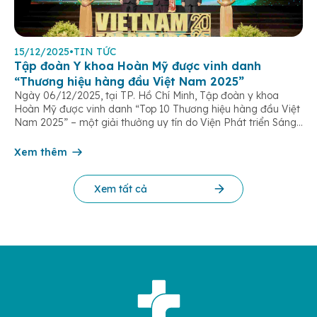
15/12/2025
•
TIN TỨC
Tập đoàn Y khoa Hoàn Mỹ được vinh danh
“Thương hiệu hàng đầu Việt Nam 2025”
Ngày 06/12/2025, tại TP. Hồ Chí Minh, Tập đoàn y khoa
Hoàn Mỹ được vinh danh “Top 10 Thương hiệu hàng đầu Việt
Nam 2025” – một giải thưởng uy tín do Viện Phát triển Sáng
chế và Đổi mới Công nghệ phối hợp với Trung tâm Nghiên
cứu Phát triển Doanh nghiệp Châu Á […]
Xem thêm
Xem tất cả