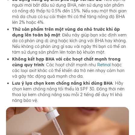
người mới bắt đầu sử dụng BHA, nên sử dụng sản phẩm
có nồng độ thấp từ 0.5% đến 1.5%. Nếu sau một thời gian
mà da chưa có sự cải thiện thì có thể tăng nồng độ BHA
lên 2% hoặc 4%.
Thử sản phẩm trên một vùng da nhỏ trước khi áp
dụng lên toàn bộ mặt
: Điều này giúp bạn xác định xem
da có phản ứng dị ứng hoặc kích ứng với BHA hay không.
Nếu không có phản ứng gì sau vài ngày thì bạn có thể an
tâm sử dụng sản phẩm lên toàn bộ khuôn mặt.
Không kết hợp BHA với các hoạt chất mạnh trong
cùng quy trình
: Các hoạt chất mạnh như
Retinol
hoặc
các loại axit khác có thể khiến da trở nên nhạy cảm hơn
và gây tác động quá mạnh cho da.
Lưu ý lựa chọn kem chống nắng khi dùng BHA
: Hãy
chọn kem chống nắng tối thiểu là SPF 30. Đồng thời nên
thoa lại kem chống nắng sau mỗi 2 tiếng để duy trì khả
năng bảo vệ.