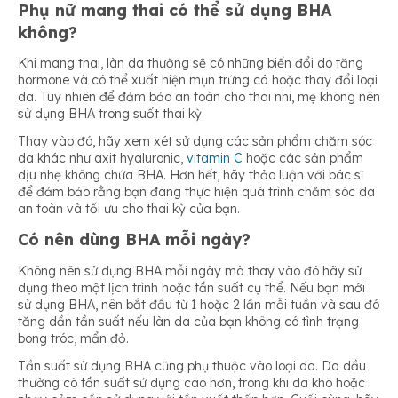
Phụ nữ mang thai có thể sử dụng BHA
không?
Khi mang thai, làn da thường sẽ có những biến đổi do tăng
hormone và có thể xuất hiện mụn trứng cá hoặc thay đổi loại
da. Tuy nhiên để đảm bảo an toàn cho thai nhi, mẹ không nên
sử dụng BHA trong suốt thai kỳ.
Thay vào đó, hãy xem xét sử dụng các sản phẩm chăm sóc
da khác như axit hyaluronic,
vitamin C
hoặc các sản phẩm
dịu nhẹ không chứa BHA. Hơn hết, hãy thảo luận với bác sĩ
để đảm bảo rằng bạn đang thực hiện quá trình chăm sóc da
an toàn và tối ưu cho thai kỳ của bạn.
Có nên dùng BHA mỗi ngày?
Không nên sử dụng BHA mỗi ngày mà thay vào đó hãy sử
dụng theo một lịch trình hoặc tần suất cụ thể. Nếu bạn mới
sử dụng BHA, nên bắt đầu từ 1 hoặc 2 lần mỗi tuần và sau đó
tăng dần tần suất nếu làn da của bạn không có tình trạng
bong tróc, mẩn đỏ.
Tần suất sử dụng BHA cũng phụ thuộc vào loại da. Da dầu
thường có tần suất sử dụng cao hơn, trong khi da khô hoặc