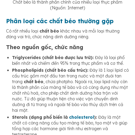
Chất béo là thành phần chính của nhiều loại thực phẩm
(Nguồn: Internet)
Phân loại các chất béo thường gặp
Có rất nhiều loại
chất béo
khác nhau và mỗi loại thường
đóng vai trò, chức năng dinh dưỡng riêng.
Theo nguồn gốc, chức năng
Triglycerides (chất béo được lưu trữ):
Đây là loại phổ
biến nhất và chiếm đến 95% trong thực phẩm và cơ thể.
Phospholipids (chất béo cấu trúc):
Đây là 1 loại lipid có
cấu trúc gồm một đầu tan trong nước và một đuôi tan
trong
chất béo
, chứa photpho. Ngoài ra, loại lipid này còn
là thành phần của màng tế bào và có công dụng như một
chất nhũ hoá, cho phép
chất dinh dưỡng hòa trộn với
nước. Từ đó giúp thuận tiện cho việc vận chuyển dinh
dưỡng đi từ trong và ngoài tế bào vào thủy dịch trên cả
hai mặt.
Sterols (dạng phổ biến là
cholesterol
):
Đây là một
chất có công năng cấu tạo màng tế bào, tạo mật và giúp
tổng hợp các hormone giới tính như estrogen và
testosterone.