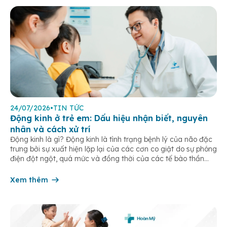
24/07/2026
•
TIN TỨC
Động kinh ở trẻ em: Dấu hiệu nhận biết, nguyên
nhân và cách xử trí
Động kinh là gì? Động kinh là tình trạng bệnh lý của não đặc
trưng bởi sự xuất hiện lặp lại của các cơn co giật do sự phóng
điện đột ngột, quá mức và đồng thời của các tế bào thần
kinh trong não. Những cơn này có thể gây ra rối loạn vận […]
Xem thêm