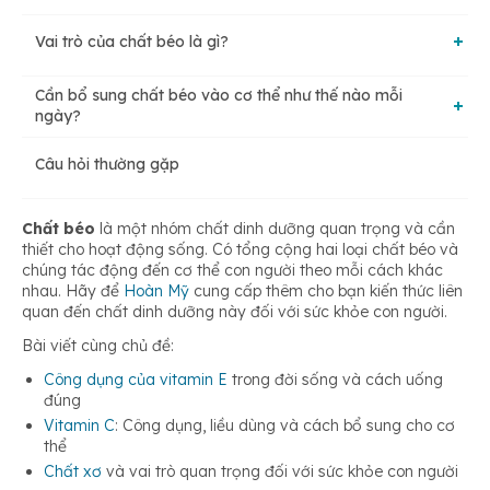
Vai trò của chất béo là gì?
Theo nguồn gốc, chức năng
Cần bổ sung chất béo vào cơ thể như thế nào mỗi
Cung cấp thêm năng lượng
ngày?
Theo cấu tạo hóa học
Câu hỏi thường gặp
Phân biệt chất béo tốt và chất béo xấu
Giúp hấp thụ vitamin tốt hơn
Chất béo
là một nhóm chất dinh dưỡng quan trọng và cần
thiết cho hoạt động sống. Có tổng cộng hai loại chất béo và
Cung cấp các axit thiết yếu khác
chúng tác động đến cơ thể con người theo mỗi cách khác
nhau. Hãy để
Hoàn Mỹ
cung cấp thêm cho bạn kiến thức liên
quan đến chất dinh dưỡng này đối với sức khỏe con người.
Bài viết cùng chủ đề:
Công dụng của vitamin E
trong đời sống và cách uống
đúng
Vitamin C
: Công dụng, liều dùng và cách bổ sung cho cơ
thể
Chất xơ
và vai trò quan trọng đối với sức khỏe con người