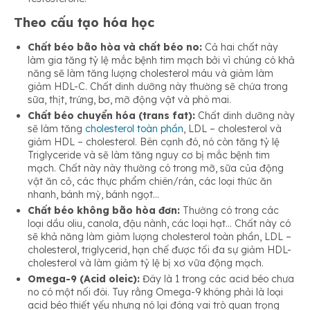
Theo cấu tạo hóa học
Chất béo bão hòa và chất béo no:
Cả hai chất này
làm gia tăng tỷ lệ mắc bệnh tim mạch bởi vì chúng
có khả
năng sẽ làm tăng lượng cholesterol máu và giảm làm
giảm HDL-C. Chất dinh dưỡng này thường sẽ chứa trong
sữa, thịt, trứng, bơ, mỡ động vật và phô mai.
Chất béo chuyển hóa (trans fat):
Chất dinh dưỡng
này
sẽ làm tăng
cholesterol toàn phần
, LDL – cholesterol và
giảm HDL – cholesterol. Bên cạnh đó, nó còn tăng tỷ lệ
Triglyceride và sẽ làm tăng nguy cơ bị mắc bệnh tim
mạch. Chất này
này thường có trong mỡ, sữa của động
vật ăn cỏ, các thực phẩm chiên/rán, các loại thức ăn
nhanh, bánh mỳ, bánh ngọt…
Chất béo không bão hòa đơn:
Thường có trong các
loại dầu oliu, canola, đậu nành, các loại hạt… Chất này có
sẽ khả năng làm giảm lượng cholesterol toàn phần, LDL –
cholesterol, triglycerid, hạn chế được tối đa sự giảm HDL-
cholesterol và làm giảm tỷ lệ bị xơ vữa động mạch.
Omega-9 (Acid oleic):
Đây là 1 trong các acid béo chưa
no có một nối đôi. Tuy rằng Omega-9 không phải là loại
acid béo thiết yếu nhưng nó lại đóng vai trò quan trọng