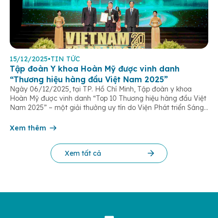
15/12/2025
•
TIN TỨC
Tập đoàn Y khoa Hoàn Mỹ được vinh danh
“Thương hiệu hàng đầu Việt Nam 2025”
Ngày 06/12/2025, tại TP. Hồ Chí Minh, Tập đoàn y khoa
Hoàn Mỹ được vinh danh “Top 10 Thương hiệu hàng đầu Việt
Nam 2025” – một giải thưởng uy tín do Viện Phát triển Sáng
chế và Đổi mới Công nghệ phối hợp với Trung tâm Nghiên
cứu Phát triển Doanh nghiệp Châu Á […]
Xem thêm
Xem tất cả