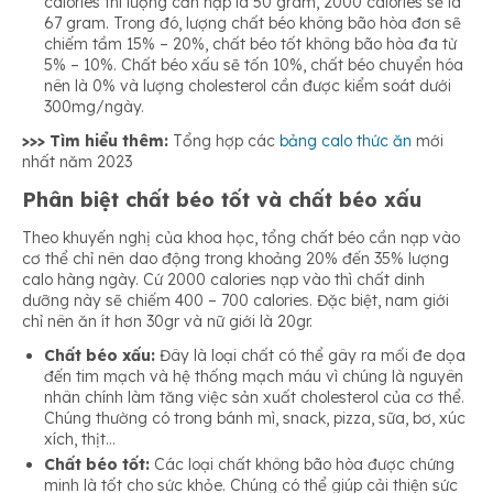
calories thì lượng cần nạp là 50 gram, 2000 calories sẽ là
67 gram. Trong đó, lượng chất béo không bão hòa đơn sẽ
chiếm tầm 15% – 20%, chất béo tốt không bão hòa đa từ
5% – 10%. Chất béo xấu sẽ tốn 10%, chất béo chuyển hóa
nên là 0% và lượng cholesterol cần được kiểm soát dưới
300mg/ngày.
>>> Tìm hiểu thêm:
Tổng hợp các
bảng calo thức ăn
mới
nhất năm 2023
Phân biệt chất béo tốt và chất béo xấu
Theo khuyến nghị của khoa học, tổng chất béo cần nạp vào
cơ thể chỉ nên dao động trong khoảng 20% đến 35% lượng
calo hàng ngày. Cứ 2000 calories nạp vào thì chất dinh
dưỡng này sẽ chiếm 400 – 700 calories. Đặc biệt, nam giới
chỉ nên ăn ít hơn 30gr và nữ giới là 20gr.
Chất béo xấu:
Đây là loại chất
có thể gây ra mối đe dọa
đến tim mạch và hệ thống mạch máu vì chúng là nguyên
nhân chính làm tăng việc sản xuất cholesterol của cơ thể.
Chúng thường có trong bánh mì, snack, pizza, sữa, bơ, xúc
xích, thịt…
Chất béo tốt:
Các loại chất không bão hòa được chứng
minh là tốt cho sức khỏe. Chúng có thể giúp cải thiện sức