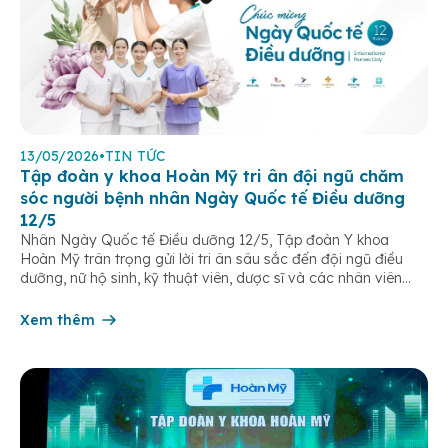
13/05/2026
•
TIN TỨC
Tập đoàn y khoa Hoàn Mỹ tri ân đội ngũ chăm
sóc người bệnh nhân Ngày Quốc tế Điều dưỡng
12/5
Nhân Ngày Quốc tế Điều dưỡng 12/5, Tập đoàn Y khoa
Hoàn Mỹ trân trọng gửi lời tri ân sâu sắc đến đội ngũ điều
dưỡng, nữ hộ sinh, kỹ thuật viên, dược sĩ và các nhân viên
chăm sóc người bệnh trên toàn hệ thống – những người luôn
âm thầm đồng hành trên […]
Xem thêm