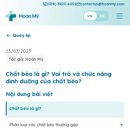
(028) 3820 6001
contactus@hoanmy.com
VN
EN
Quay lại
Hoàn Mỹ
Hoàn Mỹ Gold
13/07/2023
Tác giả: Hoàn Mỹ
Hạnh Phúc
Thuận Mỹ
Chất béo là gì? Vai trò và chức năng
dinh dưỡng của chất béo?
Nội dung bài viết
Chất béo là gì?
Phân loại các chất béo thường gặp