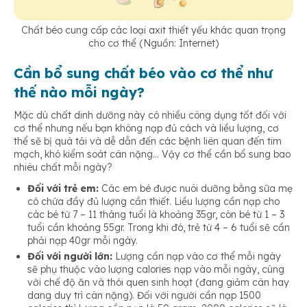
Chất béo cung cấp các loại axit thiết yếu khác quan trọng
cho cơ thể (Nguồn: Internet)
Cần bổ sung chất béo vào cơ thể như
thế nào mỗi ngày?
Mặc dù chất dinh dưỡng này có nhiều công dụng tốt đối với
cơ thể nhưng nếu bạn không nạp đủ cách và liều lượng, cơ
thể sẽ bị quá tải và dễ dẫn đến các bệnh liên quan đến tim
mạch, khó kiểm soát cân nặng… Vậy cơ thể cần bổ sung bao
nhiêu chất mỗi ngày?
Đối với trẻ em:
Các em bé được nuôi dưỡng bằng sữa mẹ
có chứa đầy đủ lượng
cần thiết. Liều lượng cần nạp cho
các bé từ 7 – 11 tháng tuổi là khoảng 35gr, còn bé từ 1 – 3
tuổi cần khoảng 55gr. Trong khi đó, trẻ từ 4 – 6 tuổi sẽ cần
phải nạp 40gr mỗi ngày.
Đối với người lớn:
Lượng cần nạp vào cơ thể mỗi ngày
sẽ phụ thuộc vào lượng calories nạp vào mỗi ngày, cùng
với chế độ ăn và thói quen sinh hoạt (đang giảm cân hay
dang duy trì cân nặng). Đối với người cần nạp 1500