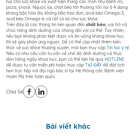
hại cho sức khỏe và xuất hiện trong các món như bánh mì,
pizza, snack. Ngược lại, chất béo tốt thường tồn tại ở 4 dạng
không bão hòa đa, không bão hòa đơn, acid béo Omega-3,
acid béo Omega-6 và rất có lợi cho sức khỏe.
Trên đây là các thông tin liên quan đến
chất béo
, vai trò và
chức năng dinh dưỡng của chúng đối với có thể. Tuy nhiên,
nếu bạn không phân biệt được và ăn uống không khoa học
thì sẽ gây phản ứng ngược. Để có thể cập nhật thêm kiến
thức về sức khỏe thường xuyên, mời bạn truy cập
Tin tức y tế
.
Nếu có nhu cầu cần tư vấn về chế độ dinh dưỡng và thực
đơn hằng ngày khoa học, bạn có thể liên hệ qua
HOTLINE
để được tư vấn miễn phí hoặc truy cập
TẠI ĐÂY
để đặt lịch
hẹn trực tiếp với đội ngũ bác sĩ tại Hệ thống các Bệnh viện
Hoàn Mỹ trên toàn quốc.
Chia Sẻ
Bài viết khác