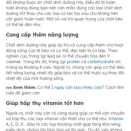
đối không được ăn chất dinh dưỡng này. Điều đó là hoàn
toàn không đúng, bạn nên cân nhắc dùng các loại chất dinh
dưỡng tốt thay cho các loại có tác hại xấu chứ không nên
cắt giảm hoàn toàn. Một số vai trò quan trọng của chất béo
có thể kể đến như:
Cung cấp thêm năng lượng
Chất dinh dưỡng này giúp dự trữ và cung cấp thêm cho hoạt
động sống của tế bào và cơ thể, đặc biệt là cơ bắp. Theo
nghiên cứu, trong 1gr
lipid sẽ có thể chuyển hóa đến 9
calories. Trong khi đó, trong 1gr
protein
và
carbohydrate
chỉ
mang lại khoảng 4
calo
. Ngoài ra, chúng còn giúp cơ thể điều
tiết năng lượng, nhiệt độ giúp bảo vệ cơ thể trước sự thay đổi
nhiệt độ của môi trường sống.
>>> Xem thêm:
Cơ thể
1 ngày cần bao nhiêu calo
? Cách tính
calo để giảm cân
Giúp hấp thụ vitamin tốt hơn
Ngoài ra, chất này còn có công dụng giúp cơ thể vận chuyển
và hấp thụ các loại vitamin cần thiết cho cơ thể như:
Vitamin
A
, E, D, K… Đây là các loại khoáng chất giúp tăng khả năng
miễn dịch, chống lão hóa, bảo vệ thị giác. Do đó, việc không