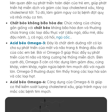
liên quan đến sự phát triển toàn diện của trẻ em, giúp phát
triển hệ miễn dịch và giảm các loại cholesterol xấu, tăng
cholesterol tốt. Từ đó, làm giảm nguy cơ bị bệnh đột quỵ
và nhồi máu cơ tim.
Chất béo không bão hòa đa:
Chức năng của
chúng
gần giống với
chất béo
không bão hòa đơn và thường
chứa trong các loại dầu thực vật (dầu ngô, dầu mè, dầu
đậu nành…), cá ngừ, cá hồi,
ngũ cốc
…
Acid béo Omega-3
:
Đây là chất dinh dưỡng rất có lợi
cho sự phát triển của mắt và não trong 6 tháng đầu đời
của các em bé. Bởi vì Omega-3 giúp thúc đẩy sự phát
triển của trí não và tăng cường hệ thống miễn dịch. Bên
cạnh đó, Omega-3 còn có tác dụng làm giảm đau, cứng
khớp, viêm khớp, ngăn ngừa bệnh tim mạch đối với người
lớn. Omega-3 thường được tìm thấy trong các loại hải sản
và các loại hạt.
Acid béo Omega-6:
Công dụng của Omega-6 là giúp
cơ thể kiểm soát lượng cholesterol xấu, giúp tránh nguy cơ
mắc các bệnh tim mạch.