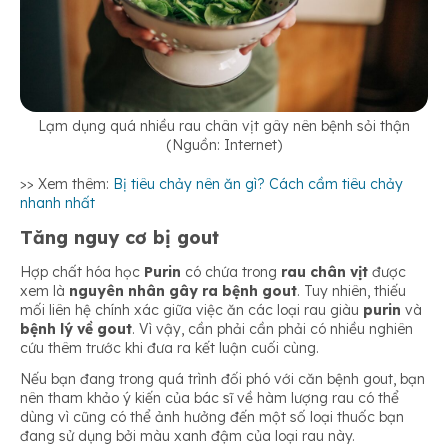
Lạm dụng quá nhiều rau chân vịt gây nên bệnh sỏi thận
(Nguồn: Internet)
>> Xem thêm:
Bị tiêu chảy nên ăn gì? Cách cầm tiêu chảy
nhanh nhất
Tăng nguy cơ bị gout
Hợp chất hóa học
Purin
có chứa trong
rau chân vịt
được
xem là
nguyên nhân gây ra bệnh gout
. Tuy nhiên, thiếu
mối liên hệ chính xác giữa việc ăn các loại rau giàu
purin
và
bệnh lý về gout
. Vì vậy, cần phải cần phải có nhiều nghiên
cứu thêm trước khi đưa ra kết luận cuối cùng.
Nếu bạn đang trong quá trình đối phó với căn bệnh gout, bạn
nên tham khảo ý kiến của bác sĩ về hàm lượng rau có thể
dùng vì cũng có thể ảnh hưởng đến một số loại thuốc bạn
đang sử dụng bởi màu xanh đậm của loại rau này.