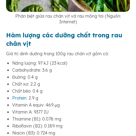
Phân biệt giữa rau chân vịt và rau mồng tơi (Nguồn:
Internet)
Hàm lượng các dưỡng chất trong rau
chân vịt
Giá trị dinh dưỡng trong 100g rau chân vịt gồm có:
Năng lượng: 97 kJ (23 kcal)
Carbohydrate: 3.6 g
Đường: 0.4 g
Chất xơ: 2.2 g
Chất béo: 0.4 g
Protein
: 2.9 g
Vitamin A equiv: 469 μg
Vitamin A: 9377 IU
Thiamine (B1): 0.078 mg
Riboflavin (B2): 0.189 mg
Niacin (B3): 0.724 mg