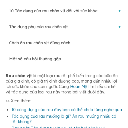
10 Tác dụng của rau chân vịt đối với sức khỏe
Phân biệt rau chân vịt và rau mồng tơi
Tác dụng phụ của rau chân vịt
Ngăn ngừa béo phì
Cách ăn rau chân vịt đúng cách
Rau chân vịt làm tăng nguy cơ sỏi thận
Hỗ trợ hệ miễn dịch của cơ thể
Một số câu hỏi thường gặp
Tăng nguy cơ bị gout
Giảm lượng đường trong máu
Rau chân vịt
là một loại rau rất phổ biến trong các bữa ăn
của gia đình, có giá trị dinh dưỡng cao, mang đến nhiều lợi
Giảm hấp thụ khoáng chất
ích sức khỏe cho con người. Cùng
Hoàn Mỹ
tìm hiểu chi tiết
Hỗ trợ bảo vệ mắt
về
tác dụng của loại rau này trong bài viết dưới đây.
>> Xem thêm:
Loãng máu
Ngăn ngừa táo bón
10 công dụng của rau đay bạn có thể chưa từng nghe qua
Tác dụng của rau muống là gì? Ăn rau muống nhiều có
tốt không?
Hỗ trợ điều trị hen suyễn