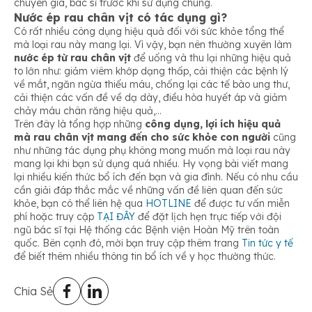
chuyên gia, bác sĩ trước khi sử dụng chúng.
Nước ép rau chân vịt có tác dụng gì?
Có rất nhiều công dụng hiệu quả đối với sức khỏe tổng thể
mà loại rau này mang lại. Vì vậy, bạn nên thường xuyên làm
nước ép từ rau chân vịt
để uống và thu lại những hiệu quả
to lớn như: giảm viêm khớp dạng thấp, cải thiện các bệnh lý
về mắt, ngăn ngừa thiếu máu, chống lại các tế bào ung thư,
cải thiện các vấn đề về dạ dày, điều hòa huyết áp và giảm
chảy máu chân răng hiệu quả,…
Trên đây là tổng hợp những
công dụng, lợi ích hiệu quả
mà rau chân vịt mang đến cho sức khỏe con người
cũng
như những tác dụng phụ không mong muốn mà loại rau này
mang lại khi bạn sử dụng quá nhiều. Hy vọng bài viết mang
lại nhiều kiến thức bổ ích đến bạn và gia đình. Nếu có nhu cầu
cần giải đáp thắc mắc về những vấn đề liên quan đến sức
khỏe, bạn có thể liên hệ qua
HOTLINE
để được tư vấn miễn
phí hoặc truy cập
TẠI ĐÂY
để đặt lịch hẹn trực tiếp với đội
ngũ bác sĩ tại Hệ thống các Bệnh viện Hoàn Mỹ trên toàn
quốc. Bên cạnh đó, mời bạn truy cập thêm trang
Tin tức y tế
để biết thêm nhiều thông tin bổ ích về y học thường thức.
Chia Sẻ