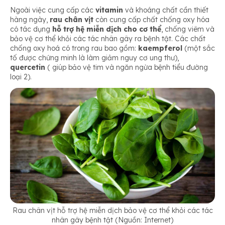
Ngoài việc cung cấp các
vitamin
và khoáng chất cần thiết
hàng ngày,
rau chân vịt
còn cung cấp chất chống oxy hóa
có tác dụng
hỗ trợ hệ miễn dịch cho cơ thể
, chống viêm và
bảo vệ cơ thể khỏi các tác nhân gây ra bệnh tật. Các chất
chống oxy hoá có trong rau bao gồm:
kaempferol
(một sắc
tố được chứng minh là làm giảm nguy cơ ung thư),
quercetin
( giúp bảo vệ tim và ngăn ngừa bệnh tiểu đường
loại 2).
Rau chân vịt hỗ trợ hệ miễn dịch bảo vệ cơ thể khỏi các tác
nhân gây bệnh tật (Nguồn: Internet)