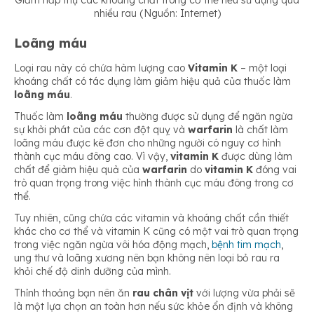
Giảm hấp thụ các khoáng chất trong cơ thể nếu sử dụng quá
nhiều rau (Nguồn: Internet)
Loãng máu
Loại rau này
có chứa hàm lượng cao
Vitamin K
– một loại
khoáng chất có tác dụng làm giảm hiệu quả của thuốc làm
loãng máu
.
Thuốc làm
loãng máu
thường được sử dụng để ngăn ngừa
sự khởi phát của các cơn đột quỵ và
warfarin
là chất làm
loãng máu được kê đơn cho những người có nguy cơ hình
thành cục máu đông cao. Vì vậy,
vitamin K
được dùng làm
chất để giảm hiệu quả của
warfarin
do
vitamin K
đóng vai
trò quan trọng trong việc hình thành cục máu đông trong cơ
thể.
Tuy nhiên, cũng chứa các vitamin và khoáng chất cần thiết
khác cho cơ thể và vitamin K cũng có một vai trò quan trọng
trong việc ngăn ngừa vôi hóa động mạch,
bệnh tim mạch
,
ung thư và loãng xương nên bạn không nên loại bỏ rau ra
khỏi chế độ dinh dưỡng của mình.
Thỉnh thoảng bạn nên ăn
rau chân vịt
với lượng vừa phải sẽ
là một lựa chọn an toàn hơn nếu sức khỏe ổn định và không