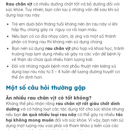
Rau chân vịt
có nhiều dưỡng chất tốt và bổ dưỡng đối với
sức khỏe. Tuy nhiên, bạn cần lưu ý những vấn đề sau khi sử
dụng loại rau này:
Trẻ em dưới bốn tháng tuổi không nên ăn rau này vì khi
hấp thụ chúng gây ra nguy cơ rối loạn máu.
Nếu bạn có cơ địa nhạy cảm, dị ứng với một số thành
phần có trong rau thì không nên sử dụng chúng.
Bạn nên sử dụng
rau chân vịt
phù hợp và khoa học, tránh
trường hợp lạm dụng nhiều sẽ gây ra các vấn đề bệnh lý
về thận do chứa quá nhiều hàm lượng kali.
Đối với những người bệnh mới phẫu thuật nên kiêng sử
dụng loại rau này từ 3 – 4 tuần để lượng đường huyết cơ
thể ổn định hơn.
Một số câu hỏi thường gặp
Ăn nhiều rau chân vịt có tốt không?
Không thể phủ nhận rằng
rau chân vịt rất giàu chất dinh
dưỡng
và có hàng loạt các tác dụng tốt cho sức khỏe nhưng
nếu bạn
ăn quá nhiều loại rau này
có thể gây ra nhiều
tác
hại không mong muốn
đối với sức khỏe. Vì vậy, bạn nên sử
dụng một lượng rau vừa phải và tham khảo ý kiến của các