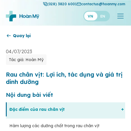
(028) 3820 6001
contactus@hoanmy.com
VN
EN
Quay lại
Hoàn Mỹ
Hoàn Mỹ Gold
04/07/2023
Tác giả: Hoàn Mỹ
Hạnh Phúc
Thuận Mỹ
Rau chân vịt: Lợi ích, tác dụng và giá trị
dinh dưỡng
Nội dung bài viết
Đặc điểm của rau chân vịt
Hàm lượng các dưỡng chất trong rau chân vịt
Rau chân vịt có phải là cải bó xôi?