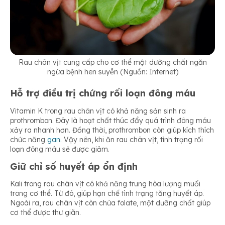
Rau chân vịt cung cấp cho cơ thể một dưỡng chất ngăn
ngừa bệnh hen suyễn (Nguồn: Internet)
Hỗ trợ điều trị chứng rối loạn đông máu
Vitamin K trong rau chân vịt có khả năng sản sinh ra
prothrombon. Đây là hoạt chất thúc đẩy quá trình đông máu
xảy ra nhanh hơn. Đồng thời, prothrombon còn giúp kích thích
chức năng
gan
. Vậy nên, khi ăn rau chân vịt, tình trạng rối
loạn đông máu sẽ được giảm.
Giữ chỉ số huyết áp ổn định
Kali trong rau chân vịt có khả năng trung hòa lượng muối
trong cơ thể. Từ đó, giúp hạn chế tình trạng tăng huyết áp.
Ngoài ra, rau chân vịt còn chứa folate, một dưỡng chất giúp
cơ thể được thư giãn.