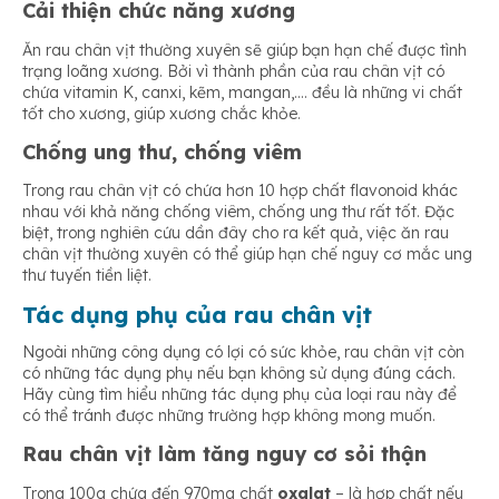
Cải thiện chức năng xương
Ăn rau chân vịt thường xuyên sẽ giúp bạn hạn chế được tình
trạng loãng xương. Bởi vì thành phần của rau chân vịt có
chứa vitamin K, canxi, kẽm, mangan,…. đều là những vi chất
tốt cho xương, giúp xương chắc khỏe.
Chống ung thư, chống viêm
Trong rau chân vịt có chứa hơn 10 hợp chất flavonoid khác
nhau với khả năng chống viêm, chống ung thư rất tốt. Đặc
biệt, trong nghiên cứu dần đây cho ra kết quả, việc ăn rau
chân vịt thường xuyên có thể giúp hạn chế nguy cơ mắc ung
thư tuyến tiền liệt.
Tác dụng phụ của rau chân vịt
Ngoài những công dụng có lợi có sức khỏe, rau chân vịt còn
có những tác dụng phụ nếu bạn không sử dụng đúng cách.
Hãy cùng tìm hiểu những tác dụng phụ của loại rau này để
có thể tránh được những trường hợp không mong muốn.
Rau chân vịt làm tăng nguy cơ sỏi thận
Trong 100g chứa đến 970mg chất
oxalat
– là hợp chất nếu