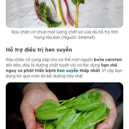
Rau chân vịt chứa một lượng chất xơ vừa đủ hỗ trợ tình
trạng táo bón (Nguồn: Internet)
Hỗ trợ điều trị hen suyễn
Rau chân vịt cung cấp cho cơ thể một nguồn
beta caroten
dồi dào, đây là dưỡng chất tuyệt vời có tác dụng
hạn chế
nguy cơ phát triển bệnh
hen suyễn
thấp nhất
. Vì vậy bạn
đừng bỏ qua món ăn bổ dưỡng này nhé!