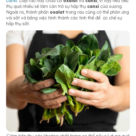
canxi
. Loại rau này chứa cả
oxalat
và
canxi
, vì vậy nếu tiêu
thụ quá nhiều sẽ làm cản trở sự hấp thụ
canxi
của xương.
Ngoài ra, thành phần
oxalat
trong rau cũng có thể phản ứng
với sắt và bằng việc hình thành các tinh thể để ức chế sự
hấp thụ sắt.