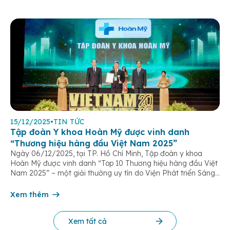
15/12/2025
•
TIN TỨC
Tập đoàn Y khoa Hoàn Mỹ được vinh danh
“Thương hiệu hàng đầu Việt Nam 2025”
Ngày 06/12/2025, tại TP. Hồ Chí Minh, Tập đoàn y khoa
Hoàn Mỹ được vinh danh “Top 10 Thương hiệu hàng đầu Việt
Nam 2025” – một giải thưởng uy tín do Viện Phát triển Sáng
chế và Đổi mới Công nghệ phối hợp với Trung tâm Nghiên
cứu Phát triển Doanh nghiệp Châu Á […]
Xem thêm
Xem tất cả