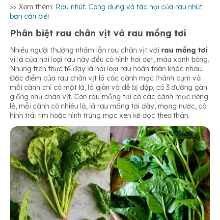
>> Xem thêm:
Rau nhút: Công dụng và tác hại của rau nhút
bạn cần biết
Phân biệt rau chân vịt và rau mồng tơi
Nhiều người thường nhầm lẫn rau chân vịt với
rau mồng tơi
vì lá của hai loại rau này đều có hình hơi dẹt, màu xanh bóng.
Nhưng trên thực tế đây là hai loại rau hoàn toàn khác nhau.
Đặc điểm của rau chân vịt là các cành mọc thành cụm và
mỗi cành chỉ có một lá, lá giòn và dễ bị dập, có 3 đường gân
giống như chân vịt. Còn rau mồng tơi có các cành mọc riêng
lẻ, mỗi cành có nhiều lá, lá rau mồng tơi dày, mọng nước, có
hình trái tim hoặc hình trứng mọc xen kẽ dọc theo thân.