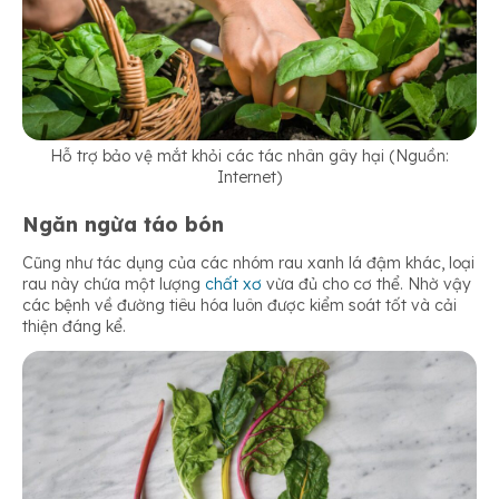
Hỗ trợ bảo vệ mắt khỏi các tác nhân gây hại (Nguồn:
Internet)
Ngăn ngừa táo bón
Cũng như tác dụng của các nhóm rau xanh lá đậm khác, loại
rau này chứa một lượng
chất xơ
vừa đủ cho cơ thể. Nhờ vậy
các bệnh về đường tiêu hóa luôn được kiểm soát tốt và cải
thiện đáng kể.