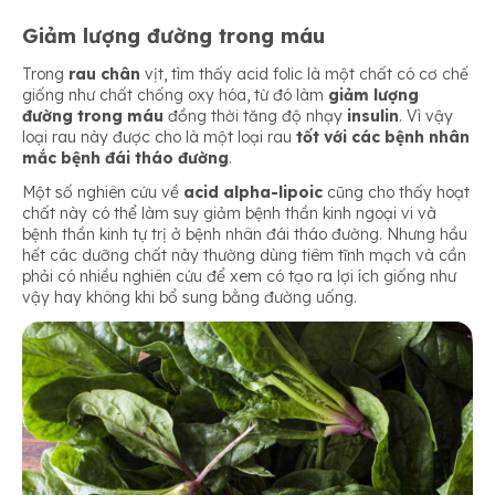
Giảm lượng đường trong máu
Trong
rau chân
vịt, tìm thấy acid folic là một chất có cơ chế
giống như chất chống oxy hóa, từ đó làm
giảm lượng
đường trong máu
đồng thời tăng độ nhạy
insulin
. Vì vậy
loại rau này được cho là một loại rau
tốt với các bệnh nhân
mắc bệnh đái tháo đường
.
Một số nghiên cứu về
acid alpha-lipoic
cũng cho thấy hoạt
chất này có thể làm suy giảm bệnh thần kinh ngoại vi và
bệnh thần kinh tự trị ở bệnh nhân đái tháo đường. Nhưng hầu
hết các dưỡng chất này thường dùng tiêm tĩnh mạch và cần
phải có nhiều nghiên cứu để xem có tạo ra lợi ích giống như
vậy hay không khi bổ sung bằng đường uống.