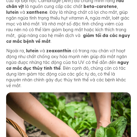
cứu tại Đại học Cambridge (Anh) đã chứng minh rằng
rau
chân vịt
là nguồn cung cấp các chất
beta-carotene
,
lutein
và
xanthene
. Đây là những chất có lợi cho mắt, giúp
ngăn ngừa tình trạng thiếu hụt vitamin A, ngứa mắt, loét giác
mạc và khô mắt. Và nhờ một số đặc tính chống viêm của
rau nên nó có thể làm giảm bọng mắt hoặc kích thích trong
mắt, giúp nâng cao hệ miễn dịch và
giảm tối đa các nguy
cơ mắc bệnh về mắt
.
Ngoài ra,
lutein
và
zeaxanthin
có trong rau chân vịt hoạt
động như chất chống oxy hóa mạnh nên giúp đôi mắt ngăn
ngừa được những tác động của tia UV có thể dẫn đến
nguy
cơ mắc đục thủy tinh thể
. Bên cạnh đó, chúng còn có tác
dụng làm giảm tác động của các gốc tự do, có thể là
nguyên nhân chính gây đục thủy tinh thể và các bệnh khác
về mắt.