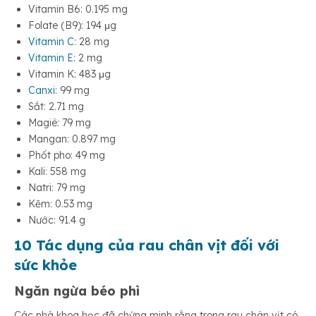
Vitamin B6: 0.195 mg
Folate (B9): 194 μg
Vitamin C
: 28 mg
Vitamin E
: 2 mg
Vitamin K: 483 μg
Canxi
: 99 mg
Sắt: 2.71 mg
Magiê: 79 mg
Mangan: 0.897 mg
Phốt pho: 49 mg
Kali: 558 mg
Natri: 79 mg
Kẽm: 0.53 mg
Nước: 91.4 g
10 Tác dụng của rau chân vịt
đối với
sức khỏe
Ngăn ngừa béo phì
Các nhà khoa học đã chứng minh rằng trong rau chân vịt có