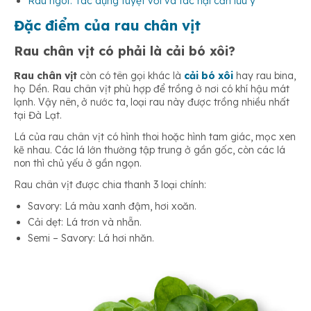
Rau ngót: Tác dụng tuyệt vời và tác hại cần lưu ý
Đặc điểm của rau chân vịt
Hỗ trợ điều trị chứng rối loạn đông máu
Rau chân vịt có phải là cải bó xôi?
Rau chân vịt
còn có tên gọi khác là
cải bó xôi
hay rau bina,
họ Dền. Rau chân vịt phù hợp để trồng ở nơi có khí hậu mát
Giữ chỉ số huyết áp ổn định
lạnh. Vậy nên, ở nước ta, loại rau này được trồng nhiều nhất
tại Đà Lạt.
Lá của rau chân vịt có hình thoi hoặc hình tam giác, mọc xen
Cải thiện chức năng xương
kẽ nhau. Các lá lớn thường tập trung ở gần gốc, còn các lá
non thì chủ yếu ở gần ngọn.
Rau chân vịt được chia thanh 3 loại chính:
Chống ung thư, chống viêm
Savory: Lá màu xanh đậm, hơi xoăn.
Cải dẹt: Lá trơn và nhẵn.
Semi – Savory: Lá hơi nhăn.