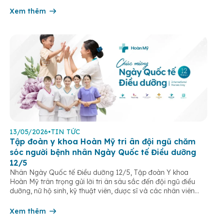
Xem thêm
13/05/2026
•
TIN TỨC
Tập đoàn y khoa Hoàn Mỹ tri ân đội ngũ chăm
sóc người bệnh nhân Ngày Quốc tế Điều dưỡng
12/5
Nhân Ngày Quốc tế Điều dưỡng 12/5, Tập đoàn Y khoa
Hoàn Mỹ trân trọng gửi lời tri ân sâu sắc đến đội ngũ điều
dưỡng, nữ hộ sinh, kỹ thuật viên, dược sĩ và các nhân viên
chăm sóc người bệnh trên toàn hệ thống – những người luôn
âm thầm đồng hành trên […]
Xem thêm