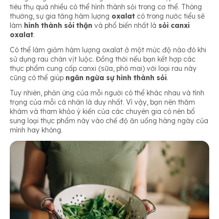
tiêu thụ quá nhiều có thể hình thành sỏi trong cơ thể. Thông
thường, sự gia tăng hàm lượng
oxalat
có trong nước tiểu sẽ
làm
hình thành sỏi thận
và phổ biến nhất là
sỏi canxi
oxalat
.
Có thể làm giảm hàm lượng oxalat ở một mức độ nào đó khi
sử dụng rau chân vịt luộc. Đồng thời nếu bạn kết hợp các
thực phẩm cung cấp canxi (sữa, phô mai) với loại rau này
cũng có thể giúp
ngăn ngừa sự hình thành sỏi
.
Tuy nhiên, phản ứng của mỗi người có thể khác nhau và tình
trạng của mỗi cá nhân là duy nhất. Vì vậy, bạn nên thăm
khám và tham khảo ý kiến của các chuyên gia có nên bổ
sung loại thực phẩm này vào chế độ ăn uống hàng ngày của
mình hay không.