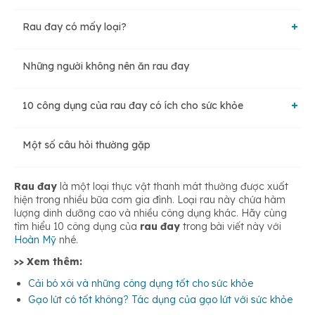
Rau đay có mấy loại?
Những người không nên ăn rau đay
Rau đay trắng
10 công dụng của rau đay có ích cho sức khỏe
Rau đay đỏ
Một số câu hỏi thường gặp
Nhuận tràng, trị táo bón
Rau đay
là một loại thực vật thanh mát thường được xuất
Bảo vệ sức khỏe tim mạch
hiện trong nhiều bữa cơm gia đình. Loại rau này chứa hàm
lượng dinh dưỡng cao và nhiều công dụng khác. Hãy cùng
tìm hiểu 10 công dụng của
rau đay
trong bài viết này với
Hoàn Mỹ
nhé.
Thanh nhiệt cơ thể
>> Xem thêm:
Cải bó xôi và những công dụng tốt cho sức khỏe
Tăng cường sữa cho thai phụ
Gạo lứt có tốt không? Tác dụng của gạo lứt với sức khỏe