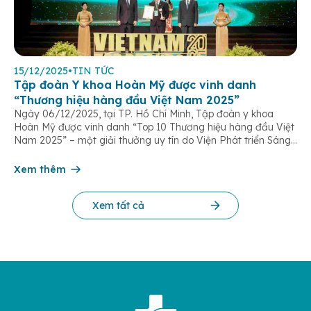
15/12/2025
•
TIN TỨC
Tập đoàn Y khoa Hoàn Mỹ được vinh danh
“Thương hiệu hàng đầu Việt Nam 2025”
Ngày 06/12/2025, tại TP. Hồ Chí Minh, Tập đoàn y khoa
Hoàn Mỹ được vinh danh “Top 10 Thương hiệu hàng đầu Việt
Nam 2025” – một giải thưởng uy tín do Viện Phát triển Sáng
chế và Đổi mới Công nghệ phối hợp với Trung tâm Nghiên
cứu Phát triển Doanh nghiệp Châu Á […]
Xem thêm
Xem tất cả