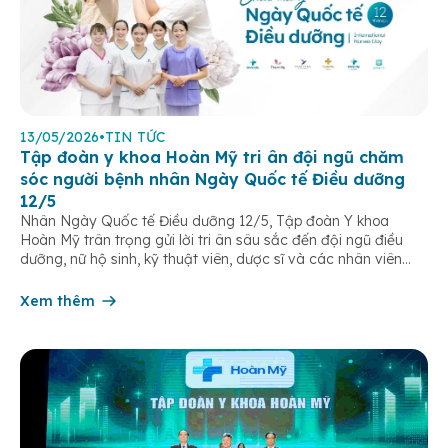
13/05/2026
•
TIN TỨC
Tập đoàn y khoa Hoàn Mỹ tri ân đội ngũ chăm
sóc người bệnh nhân Ngày Quốc tế Điều dưỡng
12/5
Nhân Ngày Quốc tế Điều dưỡng 12/5, Tập đoàn Y khoa
Hoàn Mỹ trân trọng gửi lời tri ân sâu sắc đến đội ngũ điều
dưỡng, nữ hộ sinh, kỹ thuật viên, dược sĩ và các nhân viên
chăm sóc người bệnh trên toàn hệ thống – những người luôn
âm thầm đồng hành trên […]
Xem thêm