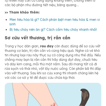
tự nhiên này còn có công dụng kháng viêm, chống viêm ở
các bộ phận như đường tiết niệu, bàng quang….
>> Tham khảo thêm:
Men tiêu hóa là gì? Cách phân biệt men tiêu hóa & men vi
sinh
Bị tiêu chảy nên ăn gì? Cách cầm tiêu chảy nhanh nhất
Sơ cứu vết thương, trị rắn cắn
Trong y học dân gian,
rau đay
còn được dùng để sơ cứu vết
thương cơ bản, trị rắn cắn vô cùng hiệu quả. Nghe có vẻ khó
tin nhưng loại rau này thực sự có công dụng như thế đấy. Nếu
chẳng may bạn bị rắn cắn thì hãy dùng đọt đay, chuối tiêu
và dây kim cang, mỗi thứ một nắm. Sau đó mang tất cả đi
rửa sạch và thái nhỏ, vắt lấy nước uống. Còn phần bã thì đắp
vào vết thương. Sau khi sơ cứu xong thì nhanh chóng liên hệ
với các cơ sở y tế để được cứu chữa kịp thời.