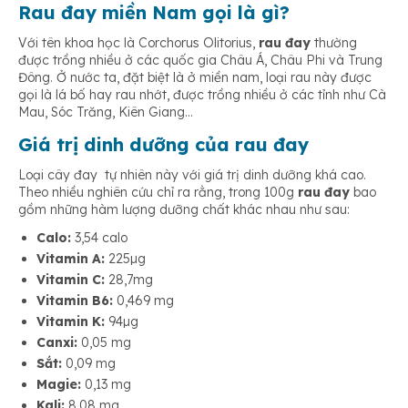
Rau đay miền Nam gọi là gì?
Chống bệnh còi xương
Với tên khoa học là Corchorus Olitorius,
rau đay
thường
được trồng nhiều ở các quốc gia Châu Á, Châu Phi và Trung
Đông. Ở nước ta, đặt biệt là ở miền nam, loại rau này được
gọi là lá bố hay rau nhớt, được trồng nhiều ở các tỉnh như Cà
Phòng tránh viêm đường tiết niệu
Mau, Sóc Trăng, Kiên Giang…
Giá trị dinh dưỡng của rau đay
Sơ cứu vết thương, trị rắn cắn
Loại cây đay tự nhiên này với giá trị dinh dưỡng khá cao.
Theo nhiều nghiên cứu chỉ ra rằng, trong 100g
rau đay
bao
gồm những hàm lượng dưỡng chất khác nhau như sau:
Phòng chống bệnh hen suyễn
Calo:
3,54 calo
Vitamin A:
225µg
Vitamin C:
28,7mg
Kháng viêm hiệu quả
Vitamin B6:
0,469 mg
Vitamin K:
94µg
Canxi:
0,05 mg
Ngăn ngừa bệnh thiếu hụt máu
Sắt:
0,09 mg
Magie:
0,13 mg
Kali:
8,08 mg