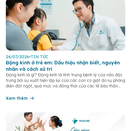
24/07/2026
•
TIN TỨC
Động kinh ở trẻ em: Dấu hiệu nhận biết, nguyên
nhân và cách xử trí
Động kinh là gì? Động kinh là tình trạng bệnh lý của não đặc
trưng bởi sự xuất hiện lặp lại của các cơn co giật do sự phóng
điện đột ngột, quá mức và đồng thời của các tế bào thần
kinh trong não. Những cơn này có thể gây ra rối loạn vận […]
Xem thêm