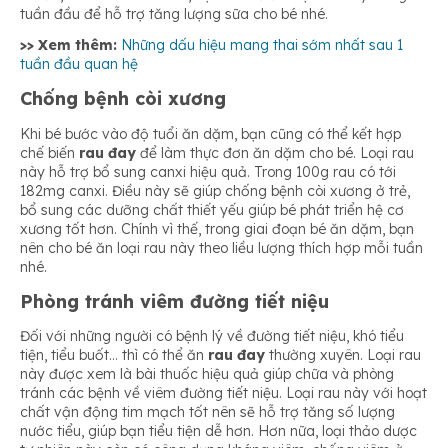
tuần đầu để hỗ trợ tăng lượng sữa cho bé nhé.
>> Xem thêm:
Những dấu hiệu mang thai sớm nhất sau 1
tuần đầu quan hệ
Chống bệnh còi xương
Khi bé bước vào độ tuổi ăn dặm, bạn cũng có thể kết hợp
chế biến
rau đay
để làm thực đơn ăn dặm cho bé. Loại rau
này hỗ trợ bổ sung canxi hiệu quả. Trong 100g rau có tới
182mg canxi. Điều này sẽ giúp chống bệnh còi xương ở trẻ,
bổ sung các dưỡng chất thiết yếu giúp bé phát triển hệ cơ
xương tốt hơn. Chính vì thế, trong giai đoạn bé ăn dặm, bạn
nên cho bé ăn loại rau này theo liều lượng thích hợp mỗi tuần
nhé.
Phòng tránh viêm đường tiết niệu
Đối với những người có bệnh lý về đường tiết niệu, khó tiểu
tiện, tiểu buốt… thì có thể ăn
rau đay
thường xuyên. Loại rau
này được xem là bài thuốc hiệu quả giúp chữa và phòng
tránh các bệnh về viêm đường tiết niệu. Loại rau này với hoạt
chất vận động tim mạch tốt nên sẽ hỗ trợ tăng số lượng
nước tiểu, giúp bạn tiểu tiện dễ hơn. Hơn nữa, loại thảo dược