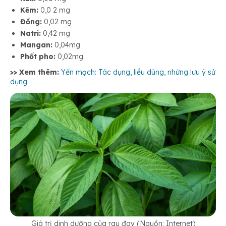
Kẽm:
0,0 2 mg
Đồng:
0,02 mg
Natri:
0,42 mg
Mangan:
0,04mg
Phốt pho:
0,02mg.
>> Xem thêm:
Yến mạch: Tác dụng, liều dùng, những lưu ý sử
dụng
Giá trị dinh dưỡng của rau đay (Nguồn: Internet)