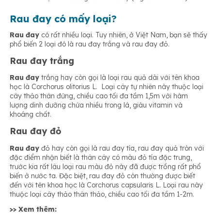
Rau đay có mấy loại?
Rau đay
có rất nhiều loại. Tuy nhiên, ở Việt Nam, bạn sẽ thấy
phổ biến 2 loại đó là rau đay trắng và rau đay đỏ.
Rau đay trắng
Rau đay
trắng hay còn gọi là loại rau quả dài với tên khoa
học là Corchorus olitorius L. Loại cây tự nhiên này thuộc loại
cây thảo thân đứng, chiều cao tối đa tầm 1,5m với hàm
lượng dinh dưỡng chứa nhiều trong lá, giàu vitamin và
khoáng chất.
Rau đay đỏ
Rau đay
đỏ hay còn gọi là rau đay tía, rau đay quả tròn với
đặc điểm nhận biết là thân cây có màu đỏ tía đặc trưng,
trước kia rất lâu loại rau màu đỏ này đã được trồng rất phổ
biến ở nước ta. Đặc biệt, rau đay đỏ còn thường được biết
đến với tên khoa học là Corchorus capsularis L. Loại rau này
thuộc loại cây thảo thân thảo, chiều cao tối đa tầm 1-2m.
>> Xem thêm: