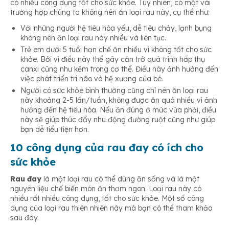
có nhiều công dụng tốt cho sức khỏe. Tuy nhiên, có một vài
trường hợp chúng ta không nên ăn loại rau này, cụ thể như:
Với những người hệ tiêu hóa yếu, dễ tiêu chảy, lạnh bụng
không nên ăn loại rau này nhiều và liên tục.
Trẻ em dưới 5 tuổi hạn chế ăn nhiều vì không tốt cho sức
khỏe. Bởi vì điều này thể gây cản trở quá trình hấp thụ
canxi cũng như kẽm trong cơ thể. Điều này ảnh hưởng đến
việc phát triển trí não và hệ xương của bé.
Người có sức khỏe bình thường cũng chỉ nên ăn loại rau
này khoảng 2-5 lần/tuần, không được ăn quá nhiều vì ảnh
hưởng đến hệ tiêu hóa. Nếu ăn đúng ở mức vừa phải, điều
này sẽ giúp thúc đẩy nhu động đường ruột cũng như giúp
bạn dễ tiểu tiện hơn.
10 công dụng của rau đay có ích cho
sức khỏe
Rau đay
là một loại rau có thể dùng ăn sống và là một
nguyên liệu chế biến món ăn thơm ngon. Loại rau này có
nhiều rất nhiều công dụng, tốt cho sức khỏe. Một số công
dụng của loại rau thiên nhiên này mà bạn có thể tham khảo
sau đây.