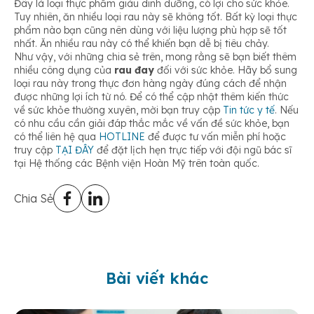
Đây là loại thực phẩm giàu dinh dưỡng, có lợi cho sức khỏe.
Tuy nhiên, ăn nhiều loại rau này sẽ không tốt. Bất kỳ loại thực
phẩm nào bạn cũng nên dùng với liệu lượng phù hợp sẽ tốt
nhất. Ăn nhiều rau này có thể khiến bạn dễ bị tiêu chảy.
Như vậy, với những chia sẻ trên, mong rằng sẽ bạn biết thêm
nhiều công dụng của
rau đay
đối với sức khỏe. Hãy bổ sung
loại rau này trong thực đơn hàng ngày đúng cách để nhận
được những lợi ích từ nó. Để có thể cập nhật thêm kiến thức
về sức khỏe thường xuyên, mời bạn truy cập
Tin tức y tế
. Nếu
có nhu cầu cần giải đáp thắc mắc về vấn đề sức khỏe, bạn
có thể liên hệ qua
HOTLINE
để được tư vấn miễn phí hoặc
truy cập
TẠI ĐÂY
để đặt lịch hẹn trực tiếp với đội ngũ bác sĩ
tại Hệ thống các Bệnh viện Hoàn Mỹ trên toàn quốc.
Chia Sẻ
Bài viết khác