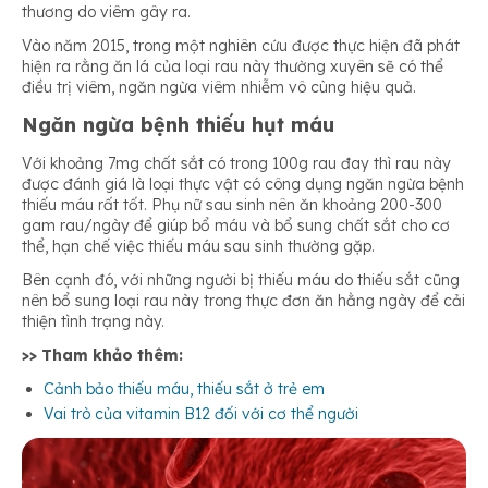
thương do viêm gây ra.
Vào năm 2015, trong một nghiên cứu được thực hiện đã phát
hiện ra rằng ăn lá của loại rau này thường xuyên sẽ có thể
điều trị viêm, ngăn ngừa viêm nhiễm vô cùng hiệu quả.
Ngăn ngừa bệnh thiếu hụt máu
Với khoảng 7mg chất sắt có trong 100g rau đay thì rau này
được đánh giá là loại thực vật có công dụng ngăn ngừa bệnh
thiếu máu rất tốt. Phụ nữ sau sinh nên ăn khoảng 200-300
gam rau/ngày để giúp bổ máu và bổ sung chất sắt cho cơ
thể, hạn chế việc thiếu máu sau sinh thường gặp.
Bên cạnh đó, với những người bị thiếu máu do thiếu sắt cũng
nên bổ sung loại rau này trong thực đơn ăn hằng ngày để cải
thiện tình trạng này.
>> Tham khảo thêm:
Cảnh bảo thiếu máu, thiếu sắt ở trẻ em
Vai trò của vitamin B12 đối với cơ thể người