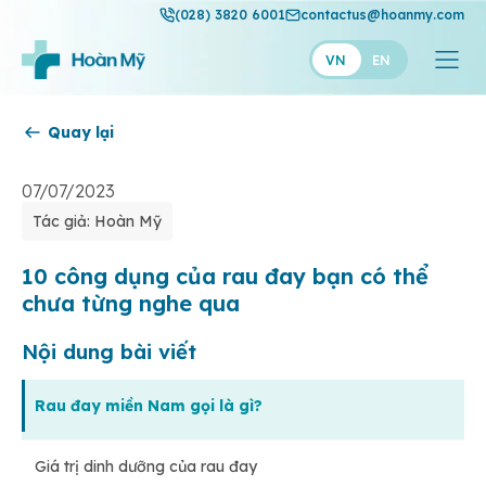
(028) 3820 6001
contactus@hoanmy.com
VN
EN
Quay lại
Hoàn Mỹ
Hoàn Mỹ Gold
07/07/2023
Tác giả: Hoàn Mỹ
Hạnh Phúc
Thuận Mỹ
10 công dụng của rau đay bạn có thể
chưa từng nghe qua
Nội dung bài viết
Rau đay miền Nam gọi là gì?
Giá trị dinh dưỡng của rau đay