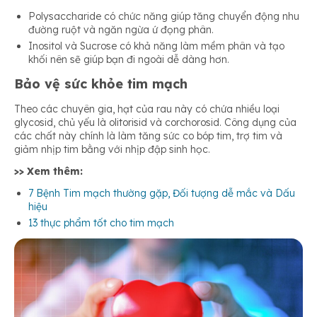
Polysaccharide có chức năng giúp tăng chuyển động nhu
đường ruột và ngăn ngừa ứ đọng phân.
Inositol và Sucrose có khả năng làm mềm phân và tạo
khối nên sẽ giúp bạn đi ngoài dễ dàng hơn.
Bảo vệ sức khỏe tim mạch
Theo các chuyên gia, hạt của rau này có chứa nhiều loại
glycosid, chủ yếu là olitorisid và corchorosid. Công dụng của
các chất này chính là làm tăng sức co bóp tim, trợ tim và
giảm nhịp tim bằng với nhịp đập sinh học.
>> Xem thêm:
7 Bệnh Tim mạch thường gặp, Đối tượng dễ mắc và Dấu
hiệu
13 thực phẩm tốt cho tim mạch