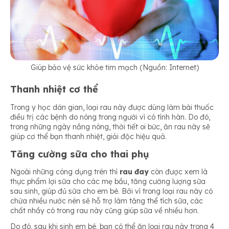
Giúp bảo vệ sức khỏe tim mạch (Nguồn: Internet)
Thanh nhiệt cơ thể
Trong y học dân gian, loại rau này được dùng làm bài thuốc
điều trị các bệnh do nóng trong người vì có tính hàn. Do đó,
trong những ngày nắng nóng, thời tiết oi bức, ăn rau này sẽ
giúp cơ thể bạn thanh nhiệt, giải độc hiệu quả.
Tăng cường sữa cho thai phụ
Ngoài những công dụng trên thì
rau đay
còn được xem là
thực phẩm lợi sữa cho các mẹ bầu, tăng cường lượng sữa
sau sinh, giúp đủ sữa cho em bé. Bởi vì trong loại rau này có
chứa nhiều nước nên sẽ hỗ trợ làm tăng thể tích sữa, các
chất nhầy có trong rau này cũng giúp sữa về nhiều hơn.
Do đó, sau khi sinh em bé, bạn có thể ăn loại rau này trong 4