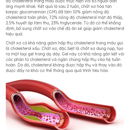
độ cholesterol trong máu được thực hiện với 63 người đàn
ông mạnh khoẻ. Kết quả là sau 2 tuần, chất xơ hòa tan
konjac glucomannan (GM) đã làm 10% giảm nồng độ
cholesterol toàn phần, 7.2% nồng độ cholesterol mật độ thấp,
2.5% huyết áp tâm thu, 23% triglyceride. Từ đó có thể khẳng
định, bổ sung chất xơ vào chế độ ăn sẽ giúp giảm cholesterol
hiệu quả.
Chất xơ có khả năng giảm hấp thụ cholesterol trong máu gọi
là cholesterol xấu. Chất xơ, đặc biệt là chất xơ dung nạp, tạo
ra một loại gel trong dạ dày. Gel này có khả năng gắn kết với
các phân tử cholesterol và ngăn chúng hấp thụ vào hệ tuần
hoàn. Do đó, cholesterol không được hấp thụ và thay vào đó
được đẩy ra khỏi cơ thể thông qua quá trình tiêu hóa.