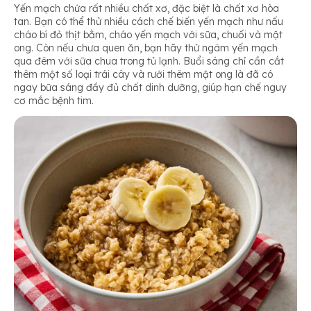
Yến mạch chứa rất nhiều chất xơ, đặc biệt là chất xơ hòa
tan. Bạn có thể thử nhiều cách chế biến yến mạch như nấu
cháo bí đỏ thịt bằm, cháo yến mạch với sữa, chuối và mật
ong. Còn nếu chưa quen ăn, bạn hãy thử ngâm yến mạch
qua đêm với sữa chua trong tủ lạnh. Buổi sáng chỉ cần cắt
thêm một số loại trái cây và rưới thêm mật ong là đã có
ngay bữa sáng đầy đủ chất dinh dưỡng, giúp hạn chế nguy
cơ mắc bệnh tim.