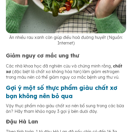
Ăn nhiều rau xanh còn giúp điều hoà đường huyết (Nguồn:
Internet)
Giảm nguy cơ mắc ung thư
Các nhà khoa học đã nghiên cứu và chứng minh rằng,
chất
xơ
(đặc biệt là chất xơ không hòa tan) làm giảm estrogen
trong máu nên có thể giảm nguy cơ mắc bệnh ung thư vú.
Gợi ý một số thực phẩm giàu chất xơ
bạn không nên bỏ qua
Vậy thực phẩm nào giàu chất xơ nên bổ sung trong các bữa
ăn? Hãy tham khảo ngay 3 gợi ý bên dưới đây.
Đậu Hà Lan
Theo tính toán, 1 tô đậu Hà Lan đã nấu chín có đến 16,3g