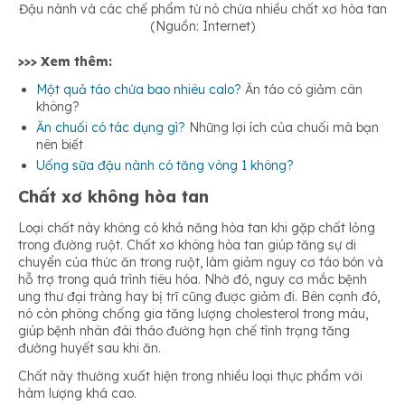
Đậu nành và các chế phẩm từ nó chứa nhiều chất xơ hòa tan
(Nguồn: Internet)
>>> Xem thêm:
Một quả táo chứa bao nhiêu calo?
Ăn táo có giảm cân
không?
Ăn chuối có tác dụng gì?
Những lợi ích của chuối mà bạn
nên biết
Uống sữa đậu nành có tăng vòng 1 không?
Chất xơ không hòa tan
Loại chất này không có khả năng hòa tan khi gặp chất lỏng
trong đường ruột. Chất xơ không hòa tan giúp tăng sự di
chuyển của thức ăn trong ruột, làm giảm nguy cơ táo bón và
hỗ trợ trong quá trình tiêu hóa. Nhờ đó, nguy cơ mắc bệnh
ung thư đại tràng hay bị trĩ cũng được giảm đi. Bên cạnh đó,
nó còn phòng chống gia tăng lượng cholesterol trong máu,
giúp bệnh nhân đái tháo đường hạn chế tình trạng tăng
đường huyết sau khi ăn.
Chất này thường xuất hiện trong nhiều loại thực phẩm với
hàm lượng khá cao.