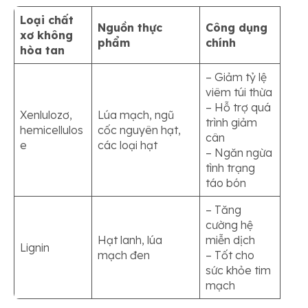
Loại chất
Nguồn thực
Công dụng
xơ không
phẩm
chính
hòa tan
– Giảm tỷ lệ
viêm túi thừa
– Hỗ trợ quá
Xenlulozơ,
Lúa mạch, ngũ
trình giảm
hemicellulos
cốc nguyên hạt,
cân
e
các loại hạt
– Ngăn ngừa
tình trạng
táo bón
– Tăng
cường hệ
Hạt lanh, lúa
miễn dịch
Lignin
mạch đen
– Tốt cho
sức khỏe tim
mạch