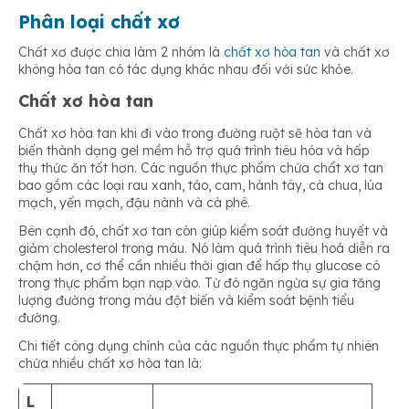
Phân loại chất xơ
Chất xơ được chia làm 2 nhóm là
chất xơ hòa tan
và chất xơ
không hòa tan có tác dụng khác nhau đối với sức khỏe.
Chất xơ hòa tan
Chất xơ hòa tan khi đi vào trong đường ruột sẽ hòa tan và
biến thành dạng gel mềm hỗ trợ quá trình tiêu hóa và hấp
thụ thức ăn tốt hơn. Các nguồn thực phẩm chứa chất xơ tan
bao gồm các loại rau xanh, táo, cam, hành tây, cà chua, lúa
mạch, yến mạch, đậu nành và cà phê.
Bên cạnh đó, chất xơ tan còn giúp kiểm soát đường huyết và
giảm cholesterol trong máu. Nó làm quá trình tiêu hoá diễn ra
chậm hơn, cơ thể cần nhiều thời gian để hấp thụ glucose có
trong thực phẩm bạn nạp vào. Từ đó ngăn ngừa sự gia tăng
lượng đường trong máu đột biến và kiểm soát bệnh tiểu
đường.
Chi tiết công dụng chính của các nguồn thực phẩm tự nhiên
chứa nhiều chất xơ hòa tan là:
L