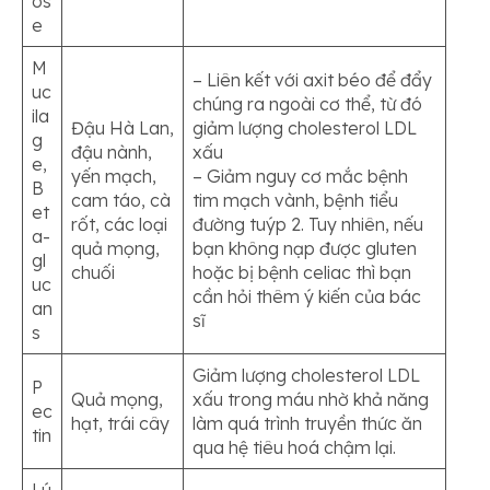
os
e
M
– Liên kết với axit béo để đẩy
uc
chúng ra ngoài cơ thể, từ đó
ila
Đậu Hà Lan,
giảm lượng cholesterol LDL
g
đậu nành,
xấu
e,
yến mạch,
– Giảm nguy cơ mắc bệnh
B
cam táo, cà
tim mạch vành, bệnh tiểu
et
rốt, các loại
đường tuýp 2. Tuy nhiên, nếu
a-
quả mọng,
bạn không nạp được gluten
gl
chuối
hoặc bị bệnh celiac thì bạn
uc
cần hỏi thêm ý kiến của bác
an
sĩ
s
Giảm lượng cholesterol LDL
P
Quả mọng,
xấu trong máu nhờ khả năng
ec
hạt, trái cây
làm quá trình truyền thức ăn
tin
qua hệ tiêu hoá chậm lại.
Lú