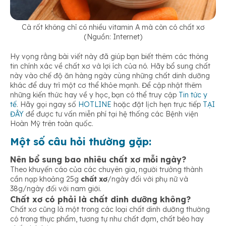
Cà rốt không chỉ có nhiều vitamin A mà còn có chất xơ
(Nguồn: Internet)
Hy vọng rằng bài viết này đã giúp bạn biết thêm các thông
tin chính xác về chất xơ và lợi ích của nó. Hãy bổ sung chất
này vào chế độ ăn hàng ngày cùng những chất dinh dưỡng
khác để duy trì một cơ thể khỏe mạnh. Để cập nhật thêm
những kiến thức hay về y học, bạn có thể truy cập
Tin tức y
tế
. Hãy gọi ngay số
HOTLINE
hoặc đặt lịch hẹn trực tiếp
TẠI
ĐÂY
để được tư vấn miễn phí tại hệ thống các Bệnh viện
Hoàn Mỹ trên toàn quốc.
Một số câu hỏi thường gặp:
Nên bổ sung bao nhiêu chất xơ mỗi ngày?
Theo khuyến cáo của các chuyên gia, người trưởng thành
cần nạp khoảng 25g
chất xơ
/ngày đối với phụ nữ và
38g/ngày đối với nam giới.
Chất xơ có phải là chất dinh dưỡng không?
Chất xơ cũng là một trong các loại chất dinh dưỡng thường
có trong thực phẩm, tương tự như chất đạm, chất béo hay