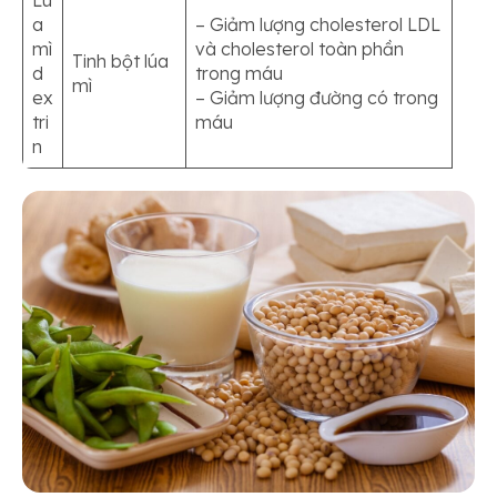
a
– Giảm lượng cholesterol LDL
mì
và cholesterol toàn phần
Tinh bột lúa
d
trong máu
mì
ex
– Giảm lượng đường có trong
tri
máu
n