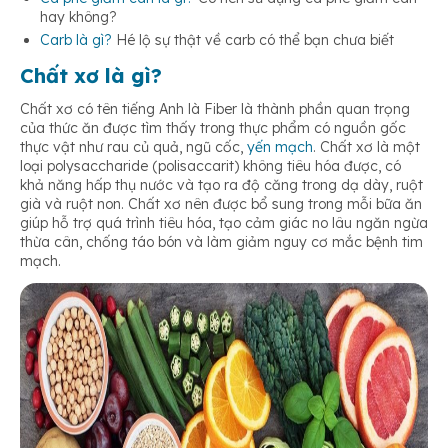
hay không?
Carb là gì?
Hé lộ sự thật về carb có thể bạn chưa biết
Tham gia quá trình điều hòa đường huyết
Chất xơ là gì?
Chất xơ có tên tiếng Anh là Fiber là thành phần quan trọng
của thức ăn được tìm thấy trong thực phẩm có nguồn gốc
Giảm nguy cơ mắc ung thư
thực vật như rau củ quả, ngũ cốc,
yến mạch
. Chất xơ là một
loại polysaccharide (polisaccarit) không tiêu hóa được, có
khả năng hấp thụ nước và tạo ra độ căng trong dạ dày, ruột
già và ruột non. Chất xơ nên được bổ sung trong mỗi bữa ăn
giúp hỗ trợ quá trình tiêu hóa, tạo cảm giác no lâu ngăn ngừa
thừa cân, chống táo bón và làm giảm nguy cơ mắc bệnh tim
mạch.