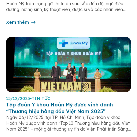
Hoàn Mỹ trân trọng gửi lời tri ân sâu sắc đến đội ngũ điều
dưỡng, nữ hộ sinh, kỹ thuật viên, dược sĩ và các nhân viên
chăm sóc người bệnh trên toàn hệ thống – những người luôn
âm thầm đồng hành trên […]
Xem thêm
15/12/2025
•
TIN TỨC
Tập đoàn Y khoa Hoàn Mỹ được vinh danh
“Thương hiệu hàng đầu Việt Nam 2025”
Ngày 06/12/2025, tại TP. Hồ Chí Minh, Tập đoàn y khoa
Hoàn Mỹ được vinh danh “Top 10 Thương hiệu hàng đầu Việt
Nam 2025” – một giải thưởng uy tín do Viện Phát triển Sáng
chế và Đổi mới Công nghệ phối hợp với Trung tâm Nghiên