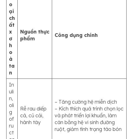
o
ại
ch
ất
x
Nguồn thực
Công dụng chính
ơ
phẩm
h
o
à
ta
n
In
uli
n,
– Tăng cường hệ miễn dịch
oli
Rễ rau diếp
– Kích thích quá trình chọn lọc
g
cá, củ cải,
và phát triển lợi khuẩn, làm
of
hành tây
cân bằng hệ vi sinh đường
ru
ruột, giảm tình trạng táo bón
ct