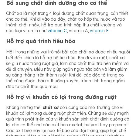
Bổ sung chất dinh dưỡng cho cơ thể
Chất xơ là một trong 4 loại dưỡng chất quan trọng, cần thiết
cho cơ thể. Khi đi vào dạ dày, chất xơ hấp thụ nước và tạo
thành chất nhầy, hỗ trợ quá trình hấp thụ chất khoáng và
các loại vitamin như
vitamin C
, vitamin A,
vitamin E
.
Hỗ trợ quá trình tiêu hóa
Một trong những vai trò nổi bật của chất xơ được nhiều người
biết đến chính là hỗ trợ hệ tiêu hóa. Khi đi vào ruột, chất xơ
sẽ giữ nước trong ruột già, làm cho chất thải trở nên mềm và
dễ di chuyển. Điều này giúp ngăn ngừa táo bón và làm giảm
sự căng thẳng trên thành ruột. Khi đó, các độc tố trong cơ
thể cũng được thải ra thường xuyên, tránh tình trạng ngấm
độc từ chất thải qua máu.
Hỗ trợ vi khuẩn có lợi trong đường ruột
Không những thế,
chất xơ
còn cung cấp môi trường cho vi
khuẩn có lợi trong đường ruột phát triển. Chúng sẽ đẩy mạnh
quá trình phát triển của vi khuẩn sản sinh chất dinh dưỡng có
lợi cho cơ thể như các axit béo axetat, butyrat hay propionat.
Các axit béo này lại nuôi tế bào của đại tràng, giúp hạn chế