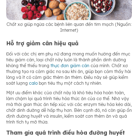
Chất xơ giúp ngừa các bệnh liên quan đến tim mạch (Nguồn:
Internet)
Hỗ trợ giảm cân hiệu quả
Đối với các chị em phụ nữ đang mong muốn hướng đến mục
tiêu giảm cân, loại chất này luôn là thành phần dinh dưỡng
không thể thiếu trong
thực đơn giảm cân
của mình. Chất xơ
thường tạo ra cảm giác no sau khi ăn, giúp bạn cảm thấy hài
lòng và ít có cảm giác thèm ăn thêm. Điều này sẽ giúp kiểm
soát lượng
calo
bạn tiêu thụ một cách tự nhiên.
Một ưu điểm khác của chất này là khó tiêu hóa hoàn toàn,
làm chậm lại quá trình tiêu hóa thức ăn của cơ thể. Nhờ vậy
mà thời gian thức ăn tiếp xúc với các enzym tiêu hóa kéo dài,
chất dinh dưỡng dễ hấp thụ hơn. Bên cạnh đó, nó còn giúp ổn
định đường huyết và insulin, kiểm soát cơn thèm ăn và quá
trình tích tụ mỡ thừa.
Tham gia quá trình điều hòa đường huyết