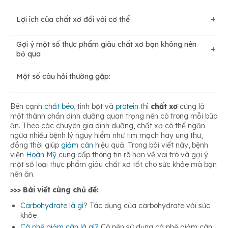
Lợi ích của chất xơ đối với cơ thể
Chất xơ hòa tan
Gợi ý một số thực phẩm giàu chất xơ bạn không nên
Bổ sung chất dinh dưỡng cho cơ thể
bỏ qua
Chất xơ không hòa tan
Một số câu hỏi thường gặp:
Đậu Hà Lan
Hỗ trợ quá trình tiêu hóa
Bên cạnh
chất béo
, tinh bột và
protein
thì
chất xơ
cũng là
Yến mạch
một thành phần dinh dưỡng quan trọng nên có trong mỗi bữa
Hỗ trợ vi khuẩn có lợi trong đường ruột
ăn. Theo các chuyên gia dinh dưỡng, chất xơ có thể ngăn
ngừa nhiều bệnh lý nguy hiểm như tim mạch hay ung thư,
đồng thời giúp
giảm cân
hiệu quả. Trong bài viết này, bệnh
Cà rốt
Giảm lượng cholesterol trong máu
viện
Hoàn Mỹ
cung cấp thông tin rõ hơn về vai trò và gợi ý
một số loại thực phẩm giàu chất xơ tốt cho sức khỏe mà bạn
nên ăn.
Ngăn ngừa những bệnh về tim mạch
>>> Bài viết cùng chủ đề:
Carbohydrate là gì
? Tác dụng của carbohydrate với sức
khỏe
Hỗ trợ giảm cân hiệu quả
Cà phê giảm cân là gì?
Có nên sử dụng cà phê giảm cân