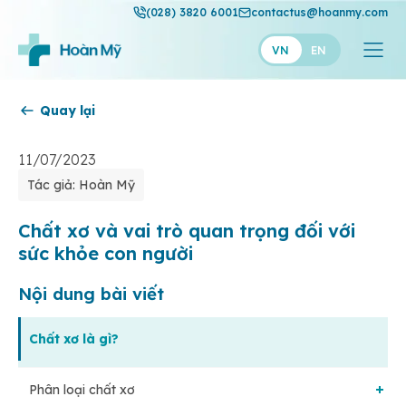
(028) 3820 6001
contactus@hoanmy.com
VN
EN
Quay lại
Hoàn Mỹ
Hoàn Mỹ Gold
11/07/2023
Tác giả: Hoàn Mỹ
Hạnh Phúc
Thuận Mỹ
Chất xơ và vai trò quan trọng đối với
sức khỏe con người
Nội dung bài viết
Chất xơ là gì?
Phân loại chất xơ