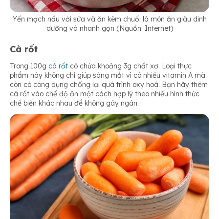
Yến mạch nấu với sữa và ăn kèm chuối là món ăn giàu dinh
dưỡng và nhanh gọn (Nguồn: Internet)
Cà rốt
Trong 100g
cà rốt
có chứa khoảng 3g chất xơ. Loại thực
phẩm này không chỉ giúp sáng mắt vì có nhiều vitamin A mà
còn có công dụng chống lại quá trình oxy hoá. Bạn hãy thêm
cà rốt vào chế độ ăn một cách hợp lý theo nhiều hình thức
chế biến khác nhau để không gây ngán.