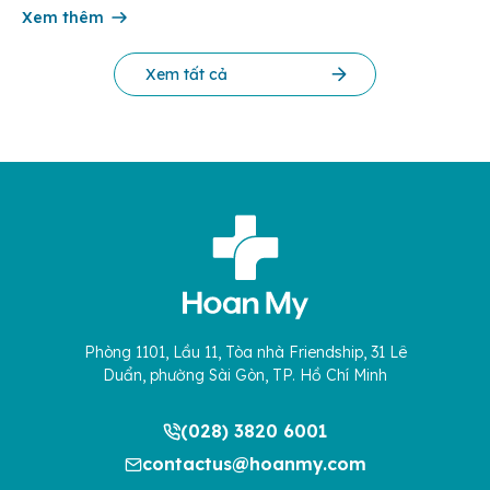
cứu Phát triển Doanh nghiệp Châu Á […]
Xem thêm
Xem tất cả
Phòng 1101, Lầu 11, Tòa nhà Friendship, 31 Lê
Duẩn, phường Sài Gòn, TP. Hồ Chí Minh
(028) 3820 6001
contactus@hoanmy.com