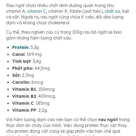
Rau ngót chứa nhiều chất dinh dưỡng quan trọng như
vitamin A,
vitamin C
, vitamin K, folate (axit folic),
chất xơ
, kali
và sắt. Ngoài ra, rau ngót cũng chứa ít calo, dồi dào lượng
đạm và không chứa cholesterol.
Cụ thể, theo nghiên cứu cứ trong 100g rau bồ ngót sẽ bao
gồm những hàm lượng chất sau:
Protein
:
5,3g
Canxi
: 169 mg
Tinh bột
: 3,4g
Phốt pho:
64,5mg
Sắt:
2,7mg
Carotin:
6mcg
Vitamin B1
: 100mcg
Vitamin B2
: 400mcg
Vitamin C
: 185mg
Vitamin PP
: 2,2g.
Với hàm lượng đạm cao nên bạn có thể chọn
rau ngót
trong
thực đơn ăn chay của mình. Việc dùng protein thực vật thay
cho protein động vật cũng sẽ góp phần vào hạn chế quá