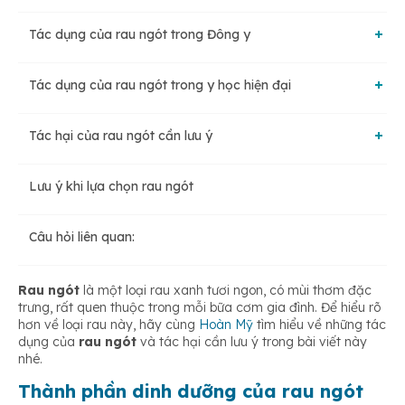
Tác dụng của rau ngót trong Đông y
Tác dụng của rau ngót trong y học hiện đại
Giúp thanh nhiệt, giải độc
Tác hại của rau ngót cần lưu ý
Rau ngót giúp kiểm soát đường huyết
Rau ngót giúp trị ho, sốt cao, nổi ban
Lưu ý khi lựa chọn rau ngót
Nguy cơ sảy thai
Rau ngót tốt cho sức khỏe phụ nữ sau sinh
Rau ngót giúp phụ nữ sau sinh lợi sữa, làm sạch và tống
xuất sản dịch
Câu hỏi liên quan:
Nguy cơ viêm tiểu phế phổi tắc nghẽn
Giúp hỗ trợ ổn định huyết áp
Rau ngót
là một loại rau xanh tươi ngon, có mùi thơm đặc
trưng, rất quen thuộc trong mỗi bữa cơm gia đình. Để hiểu rõ
Gây mất ngủ
hơn về loại rau này, hãy cùng
Hoàn Mỹ
tìm hiểu về những tác
Giúp tăng cường hệ miễn dịch và giảm viêm nhiễm
dụng của
rau ngót
và tác hại cần lưu ý trong bài viết này
nhé.
Thành phần dinh dưỡng của rau ngót