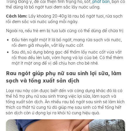
Trong Đông y, để cải thiện tình trạng ho, sốt,
phát ban
, bạn có
thể dùng lá bồ ngót tươi đem sắc lấy nước uống.
Cách làm:
Lấy khoảng 20-40g lá rau bồ ngót tươi, rửa sạch
rồi đem sắc với nước uống mỗi ngày.
Ngoài ra, nếu trẻ em bị tưa lưỡi cũng có thể dùng để chữa trị:
Đầu tiên ngắt một ít lá bồ ngót, mang rửa sạch với nước,
rồi đem giã nhuyễn, vắt lấy nước cốt.
Sau đó, sử dụng băng gạc để thấm lấy nước cốt vừa vắt
rồi thoa đều lên lưỡi, vòm họng và lợi của bé. Có thể thêm
một ít mật ong để vị dễ chịu hơn cho bé nhé.
Rau ngót giúp phụ nữ sau sinh lợi sữa, làm
sạch và tống xuất sản dịch
Loại rau này còn được biết đến với công dụng khác đó là có
thể hỗ trợ phụ nữ sau sinh trong việc lợi sữa, làm sạch và
tống xuất sản dịch. Ăn nhiều rau bồ ngót sau sinh sẽ làm kích
thích co thắt tử cung từ đó giúp mẹ sau sinh có thể tống hết
sản dịch còn ứ đọng lại ra khỏi tử cung hiệu quả.