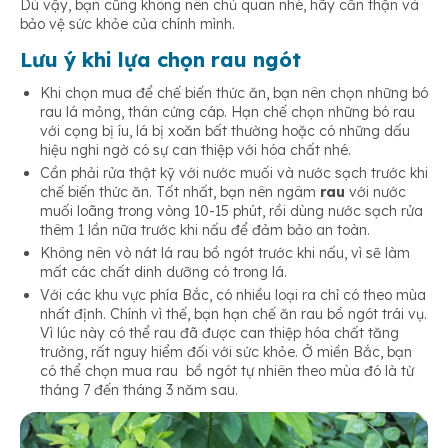
Dù vậy, bạn cũng không nên chủ quan nhé, hãy cẩn thận và
bảo vệ sức khỏe của chính mình.
Lưu ý khi lựa chọn rau ngót
Khi chọn mua để chế biến thức ăn, bạn nên chọn những bó
rau lá mỏng, thân cứng cáp. Hạn chế chọn những bó rau
với cọng bị íu, lá bị xoăn bất thường hoặc có những dấu
hiệu nghi ngờ có sự can thiệp với hóa chất nhé.
Cần phải rửa thật kỹ với nước muối và nước sạch trước khi
chế biến thức ăn. Tốt nhất, bạn nên ngâm
rau
với nước
muối loãng trong vòng 10-15 phút, rồi dùng nước sạch rửa
thêm 1 lần nữa trước khi nấu để đảm bảo an toàn.
Không nên vò nát lá rau bồ ngót trước khi nấu, vì sẽ làm
mất các chất dinh dưỡng có trong lá.
Với các khu vực phía Bắc, có nhiều loại ra chỉ có theo mùa
nhất định. Chính vì thế, bạn hạn chế ăn rau bồ ngót trái vụ.
Vì lúc này có thể rau đã được can thiệp hóa chất tăng
trưởng, rất nguy hiểm đối với sức khỏe. Ở miền Bắc, bạn
có thể chọn mua rau bồ ngót tự nhiên theo mùa đó là từ
tháng 7 đến tháng 3 năm sau.