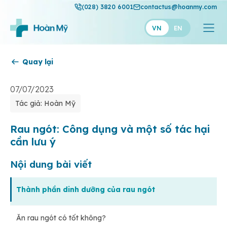
(028) 3820 6001
contactus@hoanmy.com
VN
EN
Quay lại
Hoàn Mỹ
Hoàn Mỹ Gold
07/07/2023
Tác giả: Hoàn Mỹ
Hạnh Phúc
Thuận Mỹ
Rau ngót: Công dụng và một số tác hại
cần lưu ý
Nội dung bài viết
Thành phần dinh dưỡng của rau ngót
Ăn rau ngót có tốt không?