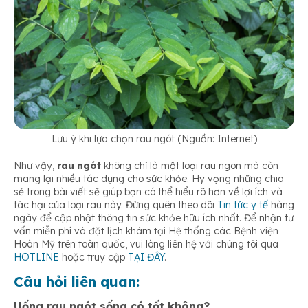
Lưu ý khi lựa chọn rau ngót (Nguồn: Internet)
Như vậy,
rau ngót
không chỉ là một loại rau ngon mà còn
mang lại nhiều tác dụng cho sức khỏe. Hy vọng những chia
sẻ trong bài viết sẽ giúp bạn có thể hiểu rõ hơn về lợi ích và
tác hại của loại rau này. Đừng quên theo dõi
Tin tức y tế
hàng
ngày để cập nhật thông tin sức khỏe hữu ích nhất. Để nhận tư
vấn miễn phí và đặt lịch khám tại Hệ thống các Bệnh viện
Hoàn Mỹ trên toàn quốc, vui lòng liên hệ với chúng tôi qua
HOTLINE
hoặc truy cập
TẠI ĐÂY
.
Câu hỏi liên quan:
Uống rau ngót sống có tốt không?