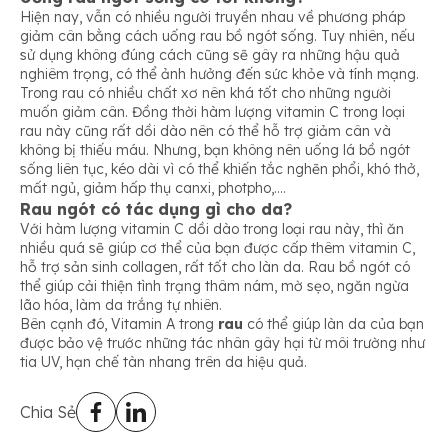
Hiện nay, vẫn có nhiều người truyền nhau về phương pháp
giảm cân bằng cách uống rau bồ ngót sống. Tuy nhiên, nếu
sử dụng không đúng cách cũng sẽ gây ra những hậu quả
nghiêm trọng, có thể ảnh hưởng đến sức khỏe và tính mạng.
Trong
rau có nhiều chất xơ nên khá tốt cho những người
muốn giảm cân. Đồng thời hàm lượng vitamin C trong loại
rau này cũng rất dồi dào nên có thể hỗ trợ giảm cân và
không bị thiếu máu. Nhưng, bạn không nên uống lá bồ ngót
sống liên tục, kéo dài vì có thể khiến tắc nghẽn phổi, khó thở,
mất ngủ, giảm hấp thụ canxi, photpho,….
Rau ngót có tác dụng gì cho da?
Với hàm lượng vitamin C dồi dào trong loại rau này, thì ăn
nhiều quá sẽ giúp cơ thể của bạn được cấp thêm vitamin C,
hỗ trợ sản sinh collagen, rất tốt cho làn da. Rau bồ ngót có
thể giúp cải thiện tình trạng thâm nám, mờ sẹo, ngăn ngừa
lão hóa, làm da trắng tự nhiên.
Bên cạnh đó, Vitamin A trong
rau
có thể giúp làn da của bạn
được bảo vệ trước những tác nhân gây hại từ môi trường như
tia UV, hạn chế tàn nhang trên da hiệu quả.
Chia Sẻ