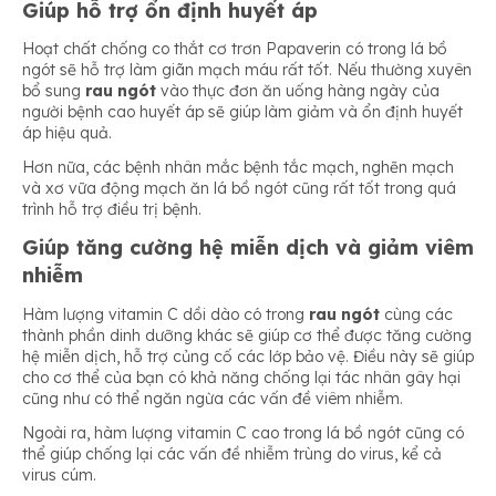
Giúp hỗ trợ ổn định huyết áp
Hoạt chất chống co thắt cơ trơn Papaverin có trong lá bồ
ngót sẽ hỗ trợ làm giãn mạch máu rất tốt. Nếu thường xuyên
bổ sung
rau ngót
vào thực đơn ăn uống hàng ngày của
người bệnh cao huyết áp sẽ giúp làm giảm và ổn định huyết
áp hiệu quả.
Hơn nữa, các bệnh nhân mắc bệnh tắc mạch, nghẽn mạch
và xơ vữa động mạch ăn lá bồ ngót cũng rất tốt trong quá
trình hỗ trợ điều trị bệnh.
Giúp tăng cường hệ miễn dịch và giảm viêm
nhiễm
Hàm lượng vitamin C dồi dào có trong
rau ngót
cùng các
thành phần dinh dưỡng khác sẽ giúp cơ thể được tăng cường
hệ miễn dịch, hỗ trợ củng cố các lớp bảo vệ. Điều này sẽ giúp
cho cơ thể của bạn có khả năng chống lại tác nhân gây hại
cũng như có thể ngăn ngừa các vấn đề viêm nhiễm.
Ngoài ra, hàm lượng vitamin C cao trong lá bồ ngót cũng có
thể giúp chống lại các vấn đề nhiễm trùng do virus, kể cả
virus cúm.