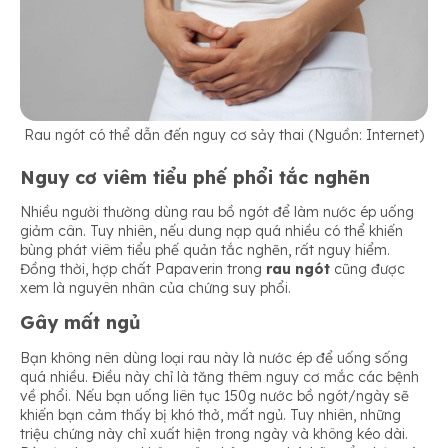
Rau ngót có thể dẫn đến nguy cơ sảy thai (Nguồn: Internet)
Nguy cơ viêm tiểu phế phổi tắc nghẽn
Nhiều người thường dùng rau bồ ngót để làm nước ép uống
giảm cân. Tuy nhiên, nếu dung nạp quá nhiều có thể khiến
bùng phát viêm tiểu phế quản tắc nghẽn, rất nguy hiểm.
Đồng thời, hợp chất Papaverin trong
rau ngót
cũng được
xem là nguyên nhân của chứng suy phổi.
Gây mất ngủ
Bạn không nên dùng loại rau này là nước ép để uống sống
quá nhiều. Điều này chỉ là tăng thêm nguy cơ mắc các bệnh
về phổi. Nếu bạn uống liên tục 150g nước bồ ngót/ngày sẽ
khiến bạn cảm thấy bị khó thở, mất ngủ. Tuy nhiên, những
triệu chứng này chỉ xuất hiện trong ngày và không kéo dài.