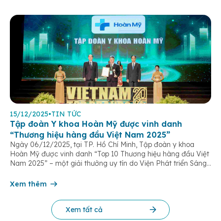
15/12/2025
•
TIN TỨC
Tập đoàn Y khoa Hoàn Mỹ được vinh danh
“Thương hiệu hàng đầu Việt Nam 2025”
Ngày 06/12/2025, tại TP. Hồ Chí Minh, Tập đoàn y khoa
Hoàn Mỹ được vinh danh “Top 10 Thương hiệu hàng đầu Việt
Nam 2025” – một giải thưởng uy tín do Viện Phát triển Sáng
chế và Đổi mới Công nghệ phối hợp với Trung tâm Nghiên
cứu Phát triển Doanh nghiệp Châu Á […]
Xem thêm
Xem tất cả