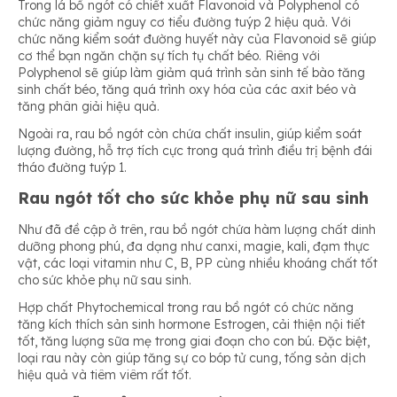
Trong lá bồ ngót có chiết xuất Flavonoid và Polyphenol có
chức năng giảm nguy cơ tiểu đường tuýp 2 hiệu quả. Với
chức năng kiểm soát đường huyết này của Flavonoid sẽ giúp
cơ thể bạn ngăn chặn sự tích tụ chất béo. Riêng với
Polyphenol sẽ giúp làm giảm quá trình sản sinh tế bào tăng
sinh chất béo, tăng quá trình oxy hóa của các axit béo và
tăng phân giải hiệu quả.
Ngoài ra, rau bồ ngót còn chứa chất insulin, giúp kiểm soát
lượng đường, hỗ trợ tích cực trong quá trình điều trị bệnh đái
tháo đường tuýp 1.
Rau ngót tốt cho sức khỏe phụ nữ sau sinh
Như đã đề cập ở trên, rau bồ ngót chứa hàm lượng chất dinh
dưỡng phong phú, đa dạng như canxi, magie, kali, đạm thực
vật, các loại vitamin như C, B, PP cùng nhiều khoáng chất tốt
cho sức khỏe phụ nữ sau sinh.
Hợp chất Phytochemical trong rau bồ ngót có chức năng
tăng kích thích sản sinh hormone Estrogen, cải thiện nội tiết
tốt, tăng lượng sữa mẹ trong giai đoạn cho con bú. Đặc biệt,
loại rau này còn giúp tăng sự co bóp tử cung, tống sản dịch
hiệu quả và tiêm viêm rất tốt.