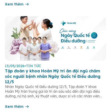
Xem thêm
13/05/2026
•
TIN TỨC
Tập đoàn y khoa Hoàn Mỹ tri ân đội ngũ chăm
sóc người bệnh nhân Ngày Quốc tế Điều dưỡng
12/5
Nhân Ngày Quốc tế Điều dưỡng 12/5, Tập đoàn Y khoa
Hoàn Mỹ trân trọng gửi lời tri ân sâu sắc đến đội ngũ điều
dưỡng, nữ hộ sinh, kỹ thuật viên, dược sĩ và các nhân viên
chăm sóc người bệnh trên toàn hệ thống – những người luôn
âm thầm đồng hành trên […]
Xem thêm