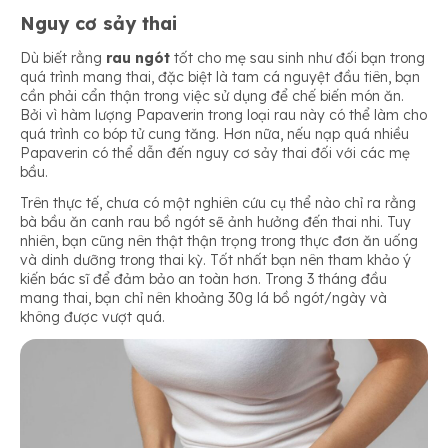
Nguy cơ sảy thai
Dù biết rằng
rau ngót
tốt cho mẹ sau sinh như đối bạn trong
quá trình mang thai, đặc biệt là tam cá nguyệt đầu tiên, bạn
cần phải cẩn thận trong việc sử dụng để chế biến món ăn.
Bởi vì hàm lượng Papaverin trong loại rau này có thể làm cho
quá trình co bóp tử cung tăng. Hơn nữa, nếu nạp quá nhiều
Papaverin có thể dẫn đến nguy cơ sảy thai đối với các mẹ
bầu.
Trên thực tế, chưa có một nghiên cứu cụ thể nào chỉ ra rằng
bà bầu ăn canh rau bồ ngót sẽ ảnh hưởng đến thai nhi. Tuy
nhiên, bạn cũng nên thật thận trọng trong thực đơn ăn uống
và dinh dưỡng trong thai kỳ. Tốt nhất bạn nên tham khảo ý
kiến bác sĩ để đảm bảo an toàn hơn. Trong 3 tháng đầu
mang thai, bạn chỉ nên khoảng 30g lá bồ ngót/ngày và
không được vượt quá.