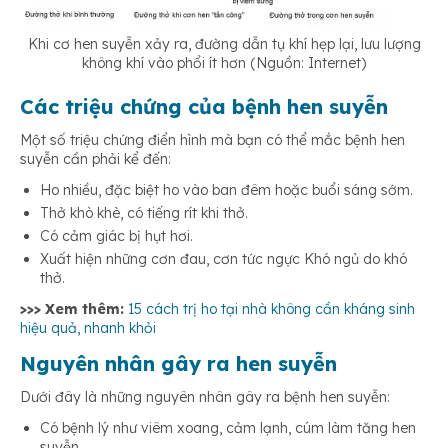
Khi cơ hen suyễn xảy ra, đường dẫn tụ khí hẹp lại, lưu lượng
không khí vào phổi ít hơn (Nguồn: Internet)
Các triệu chứng của bệnh hen suyễn
Một số triệu chứng điển hình mà bạn có thể mắc bệnh hen
suyễn cần phải kể đến:
Ho nhiều, đặc biệt ho vào ban đêm hoặc buổi sáng sớm.
Thở khò khè, có tiếng rít khi thở.
Có cảm giác bị hụt hơi.
Xuất hiện những cơn đau, cơn tức ngực Khó ngủ do khó
thở.
>>> Xem thêm:
15 cách trị ho tại nhà không cần kháng sinh
hiệu quả, nhanh khỏi
Nguyên nhân gây ra hen suyễn
Dưới đây là những nguyên nhân gây ra bệnh hen suyễn:
Có bệnh lý như viêm xoang, cảm lạnh, cúm làm tăng hen
suyễn.