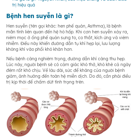
trị hiệu quả
Bệnh hen suyễn là gì?
Hen suyễn (tên gọi khác: hen phế quản, Asthma), là bệnh
mãn tính liên quan đến hệ hô hấp. Khi cơn hen suyễn xảy ra,
niêm mạc ở ống phế quản sưng to, co thắt, kích ứng và viêm
nhiễm. Điều này khiến đường dẫn tụ khí hẹp lại, lưu lượng
không khí vào phổi khó khăn hơn.
Nếu bệnh càng nghiêm trọng, đường dẫn khí càng thu hẹp.
Lúc này, người bệnh sẽ có cảm giác khó thở, khò khè cả ngày
đêm rất khó chịu. Về lâu dài, sức để kháng của người bệnh
giảm, ảnh hưởng đến toàn hệ miễn dịch. Do đó, cần phải điều
trị kịp thời để chấm dứt tình trạng trên.