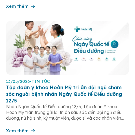
Xem thêm
13/05/2026
•
TIN TỨC
Tập đoàn y khoa Hoàn Mỹ tri ân đội ngũ chăm
sóc người bệnh nhân Ngày Quốc tế Điều dưỡng
12/5
Nhân Ngày Quốc tế Điều dưỡng 12/5, Tập đoàn Y khoa
Hoàn Mỹ trân trọng gửi lời tri ân sâu sắc đến đội ngũ điều
dưỡng, nữ hộ sinh, kỹ thuật viên, dược sĩ và các nhân viên
chăm sóc người bệnh trên toàn hệ thống – những người luôn
âm thầm đồng hành trên […]
Xem thêm