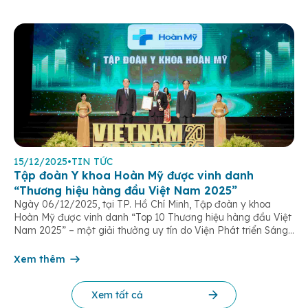
15/12/2025
•
TIN TỨC
Tập đoàn Y khoa Hoàn Mỹ được vinh danh
“Thương hiệu hàng đầu Việt Nam 2025”
Ngày 06/12/2025, tại TP. Hồ Chí Minh, Tập đoàn y khoa
Hoàn Mỹ được vinh danh “Top 10 Thương hiệu hàng đầu Việt
Nam 2025” – một giải thưởng uy tín do Viện Phát triển Sáng
chế và Đổi mới Công nghệ phối hợp với Trung tâm Nghiên
cứu Phát triển Doanh nghiệp Châu Á […]
Xem thêm
Xem tất cả