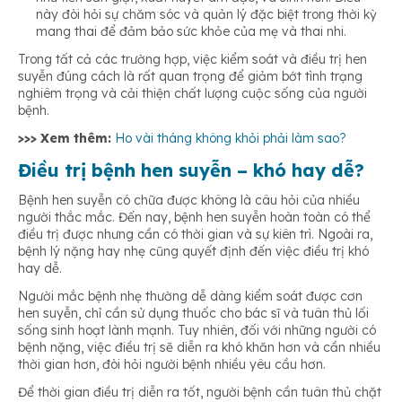
này đòi hỏi sự chăm sóc và quản lý đặc biệt trong thời kỳ
mang thai để đảm bảo sức khỏe của mẹ và thai nhi.
Trong tất cả các trường hợp, việc kiểm soát và điều trị hen
suyễn đúng cách là rất quan trọng để giảm bớt tình trạng
nghiêm trọng và cải thiện chất lượng cuộc sống của người
bệnh.
>>> Xem thêm:
Ho vài tháng không khỏi phải làm sao?
Điều trị bệnh hen suyễn – khó hay dễ?
Bệnh hen suyễn có chữa được không là câu hỏi của nhiều
người thắc mắc. Đến nay, bệnh hen suyễn hoàn toàn có thể
điều trị được nhưng cần có thời gian và sự kiên trì. Ngoài ra,
bệnh lý nặng hay nhẹ cũng quyết định đến việc điều trị khó
hay dễ.
Người mắc bệnh nhẹ thường dễ dàng kiểm soát được cơn
hen suyễn, chỉ cần sử dụng thuốc cho bác sĩ và tuân thủ lối
sống sinh hoạt lành mạnh. Tuy nhiên, đối với những người có
bệnh nặng, việc điều trị sẽ diễn ra khó khăn hơn và cần nhiều
thời gian hơn, đòi hỏi người bệnh nhiều yêu cầu hơn.
Để thời gian điều trị diễn ra tốt, người bệnh cần tuân thủ chặt