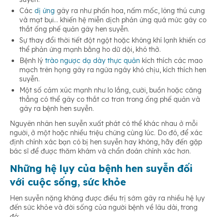
Các
dị ứng
gây ra như phấn hoa, nấm mốc, lông thú cưng
và mạt bụi… khiến hệ miễn dịch phản ứng quá mức gây co
thắt ống phế quản gây hen suyễn.
Sự thay đổi thời tiết đột ngột hoặc không khí lạnh khiến cơ
thể phản ứng mạnh bằng ho dữ dội, khó thở.
Bệnh lý
trào ngược dạ dày thực quản
kích thích các mao
mạch trên họng gây ra ngứa ngáy khó chịu, kích thích hen
suyễn.
Một số cảm xúc mạnh như lo lắng, cười, buồn hoặc căng
thẳng có thể gây co thắt cơ trơn trong ống phế quản và
gây ra bệnh hen suyễn.
Nguyên nhân hen suyễn xuất phát có thể khác nhau ở mỗi
người, ở một hoặc nhiều triệu chứng cùng lúc. Do đó, để xác
định chính xác bạn có bị hen suyễn hay không, hãy đến gặp
bác sĩ để được thăm khám và chẩn đoán chính xác hơn.
Những hệ lụy của bệnh hen suyễn đối
với cuộc sống, sức khỏe
Hen suyễn nặng không được điều trị sớm gây ra nhiều hệ lụy
đến sức khỏe và đời sống của người bệnh về lâu dài, trong
đó: