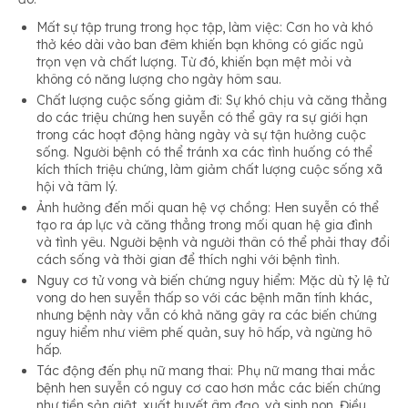
Mất sự tập trung trong học tập, làm việc: Cơn ho và khó
thở kéo dài vào ban đêm khiến bạn không có giấc ngủ
trọn vẹn và chất lượng. Từ đó, khiến bạn mệt mỏi và
không có năng lượng cho ngày hôm sau.
Chất lượng cuộc sống giảm đi: Sự khó chịu và căng thẳng
do các triệu chứng hen suyễn có thể gây ra sự giới hạn
trong các hoạt động hàng ngày và sự tận hưởng cuộc
sống. Người bệnh có thể tránh xa các tình huống có thể
kích thích triệu chứng, làm giảm chất lượng cuộc sống xã
hội và tâm lý.
Ảnh hưởng đến mối quan hệ vợ chồng: Hen suyễn có thể
tạo ra áp lực và căng thẳng trong mối quan hệ gia đình
và tình yêu. Người bệnh và người thân có thể phải thay đổi
cách sống và thời gian để thích nghi với bệnh tình.
Nguy cơ tử vong và biến chứng nguy hiểm: Mặc dù tỷ lệ tử
vong do hen suyễn thấp so với các bệnh mãn tính khác,
nhưng bệnh này vẫn có khả năng gây ra các biến chứng
nguy hiểm như viêm phế quản, suy hô hấp, và ngừng hô
hấp.
Tác động đến phụ nữ mang thai: Phụ nữ mang thai mắc
bệnh hen suyễn có nguy cơ cao hơn mắc các biến chứng
như tiền sản giật, xuất huyết âm đạo, và sinh non. Điều