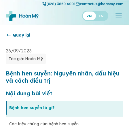
(028) 3820 6001
contactus@hoanmy.com
VN
EN
Quay lại
Hoàn Mỹ
Hoàn Mỹ Gold
26/09/2023
Tác giả: Hoàn Mỹ
Hạnh Phúc
Thuận Mỹ
Bệnh hen suyễn: Nguyên nhân, dấu hiệu
và cách điều trị
Nội dung bài viết
Bệnh hen suyễn là gì?
Các triệu chứng của bệnh hen suyễn