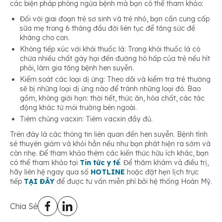
các biện pháp phòng ngừa bệnh mà bạn có thể tham khảo:
Đối với giai đoạn trẻ sơ sinh và trẻ nhỏ, bạn cần cung cấp
sữa mẹ trong 6 tháng đầu đời liên tục để tăng sức đề
kháng cho con.
Không tiếp xúc với khói thuốc lá: Trong khói thuốc lá có
chứa nhiều chất gây hại đến đường hô hấp của trẻ nếu hít
phải, làm gia tăng bệnh hen suyễn.
Kiểm soát các loại dị ứng: Theo dõi và kiểm tra trẻ thường
sẽ bị những loại dị ứng nào để tránh những loại đó. Bao
gồm, không giới hạn: thời tiết, thức ăn, hóa chất, các tác
động khác từ môi trường bên ngoài.
Tiêm chủng vacxin: Tiêm vacxin đầy đủ.
Trên đây là các thông tin liên quan đến hen suyễn. Bệnh tình
sé thuyên giảm và khỏi hẳn nếu như bạn phát hiện ra sớm và
còn nhẹ. Để tham khảo thêm các kiến thức hữu ích khác, bạn
có thể tham khảo tại
Tin tức y tế
. Để thăm khám và điều trị,
hãy liên hệ ngay qua số
HOTLINE
hoặc đặt hẹn lịch trực
tiếp
TẠI ĐÂY
để được tư vấn miễn phí bởi hệ thống Hoàn Mỹ.
Chia Sẻ