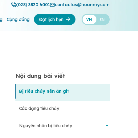
(028) 3820 6001
contactus@hoanmy.com
ng
Cộng đồng
Đặt lịch hẹn
VN
EN
Nội dung bài viết
Bị tiêu chảy nên ăn gì?
Các dạng tiêu chảy
Nguyên nhân bị tiêu chảy