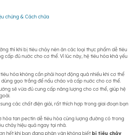
iệu chứng & Cách chữa
ng thì khi bị tiêu chảy nên ăn các loại thực phẩm dễ tiêu
 cấp đủ nước cho cơ thể. Vì lúc này, hệ tiêu hóa khá yếu
 tiêu hóa không cần phải hoạt động quá nhiều khi cơ thể
thể dùng gạo trắng để nấu cháo và cấp nước cho cơ thể.
ướng sẽ vừa đủ cung cấp năng lượng cho cơ thể, giúp hệ
goài.
sung các chất điện giải, rất thích hợp trong giai đoạn bạn
 hòa tan pectin dễ tiêu hòa cùng lượng đường có trong
iêu chảy hiệu quả ngay tại nhà.
hơn hết khi bạn đang phân vân không biết
bị tiêu chảy