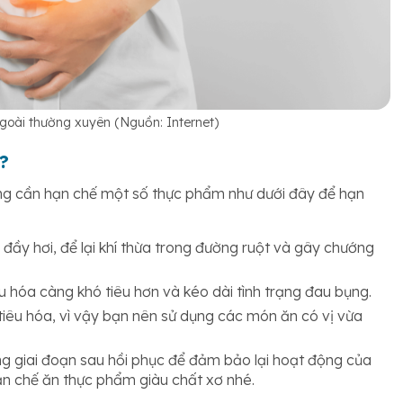
goài thường xuyên (Nguồn: Internet)
?
ũng cần hạn chế một số thực phẩm như dưới đây để hạn
 đầy hơi, để lại khí thừa trong đường ruột và gây chướng
êu hóa càng khó tiêu hơn và kéo dài tình trạng đau bụng.
 tiêu hóa, vì vậy bạn nên sử dụng các món ăn có vị vừa
ng giai đoạn sau hồi phục để đảm bảo lại hoạt động của
hạn chế ăn thực phẩm giàu chất xơ nhé.