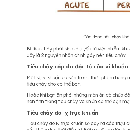
Các dạng tiêu chảy khá
Bị tiêu chảy phát sinh chủ yếu từ việc nhiễm kh
đây là 2 nguyên nhân chính gây nên tiêu chảy:
Tiêu chảy cấp do độc tố của vi khuẩn 
Một số vi khuẩn có sẵn trong thực phẩm hàng 
tiêu chảy cho cơ thể bạn.
Hoặc khi bạn ăn phải những món ăn có chứa độc
nên tình trạng tiêu chảy và khiến cơ thể bạn mệ
Tiêu chảy do lỵ trực khuẩn
Tiêu chảy do lỵ trực khuẩn sẽ gây ra các triệu
nếu không kịp thời điều trị. Bởi giai đoạn đầu t