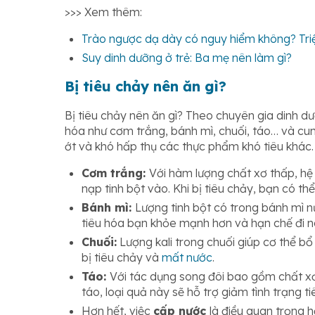
>>> Xem thêm:
Trào ngược dạ dày có nguy hiểm không? Tr
Suy dinh dưỡng ở trẻ: Ba mẹ nên làm gì?
Bị tiêu chảy nên ăn gì?
Bị tiêu chảy nên ăn gì? Theo chuyên gia dinh dưỡ
hóa như cơm trắng, bánh mì, chuối, táo… và cung
ớt và khó hấp thụ các thực phẩm khó tiêu khác.
Cơm trắng:
Với hàm lượng chất xơ thấp, hệ
nạp tinh bột vào. Khi bị tiêu chảy, bạn có 
Bánh mì:
Lượng tinh bột có trong bánh mì n
tiêu hóa bạn khỏe mạnh hơn và hạn chế đi n
Chuối:
Lượng kali trong chuối giúp cơ thể bổ 
bị tiêu chảy và
mất nước
.
Táo:
Với tác dụng song đôi bao gồm chất xơ
táo, loại quả này sẽ hỗ trợ giảm tình trạng t
Hơn hết, việc
cấp nước
là điều quan trọng 