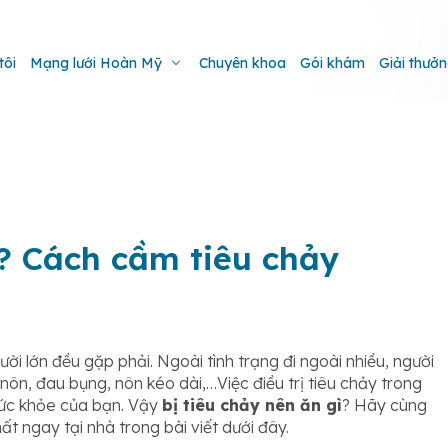
tôi
Mạng lưới Hoàn Mỹ
Chuyên khoa
Gói khám
Giải thưở
ì? Cách cầm tiêu chảy
ời lớn đều gặp phải. Ngoài tình trạng đi ngoài nhiều, người
nôn, đau bụng, nôn kéo dài,…Việc điều trị tiêu chảy trong
sức khỏe của bạn. Vậy
bị tiêu chảy nên ăn gì
? Hãy cùng
t ngay tại nhà trong bài viết dưới đây.