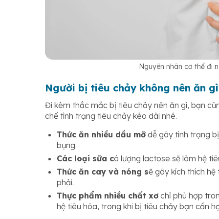
Nguyên nhân cơ thể đi n
Người bị tiêu chảy không nên ăn gì
Đi kèm thắc mắc bị tiêu chảy nên ăn gì, bạn c
chế tình trạng tiêu chảy kéo dài nhé.
Thức ăn nhiều dầu mỡ
dễ gây tình trạng bị
bụng.
Các loại sữa c
ó lượng lactose sẽ làm hệ ti
Thức ăn cay và nóng s
ẽ gây kích thích hệ
phải.
Thực phẩm nhiều chất xơ
chỉ phù hợp tro
hệ tiêu hóa, trong khi bị tiêu chảy bạn cần 