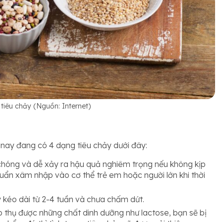
 tiêu chảy (Nguồn: Internet)
n nay đang có 4 dạng tiêu chảy dưới đây:
chóng và dễ xảy ra hậu quả nghiêm trọng nếu không kịp
khuẩn xâm nhập vào cơ thể trẻ em hoặc người lớn khi thời
ảy kéo dài từ 2-4 tuần và chưa chấm dứt.
 thụ được những chất dinh dưỡng như lactose, bạn sẽ bị