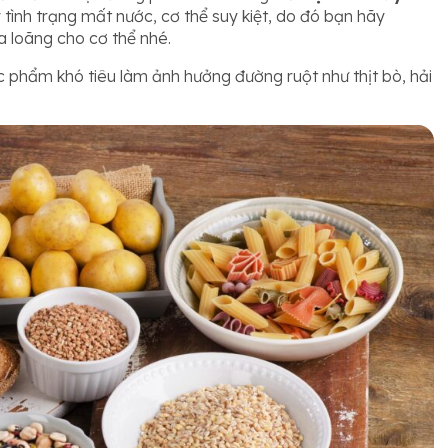
ây tình trạng mất nước, cơ thể suy kiệt, do đó bạn hãy
a loãng cho cơ thể nhé.
c phẩm khó tiêu làm ảnh hưởng đường ruột như thịt bò, hải