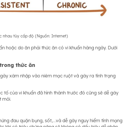
c nhau tùy cấp độ (Nguồn: Internet)
uẩn hoặc do ăn phải thức ăn có vi khuẩn hàng ngày. Dưới
trong thức ăn
ngày xâm nhập vào niêm mạc ruột và gây ra tình trạng
 tố của vi khuẩn đã hình thành trước đó cũng sẽ dễ gây
t mỏi.
 chứng đau quặn bụng, sốt,…và dễ gây nguy hiểm tính mạng
rước khi có triệu chứng nặng sẽ không có dấu hiệu dễ nhận