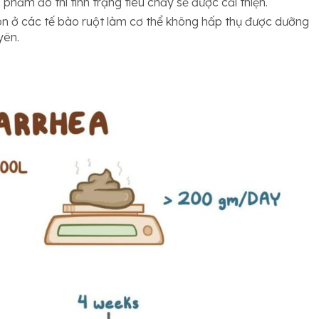
phẩm đó thì tình trạng tiêu chảy sẽ được cải thiện.
ion ở các tế bào ruột làm cơ thể không hấp thụ được dưỡng
yên.