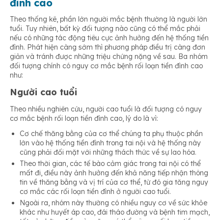
đình cao
Theo thống kê, phần lớn người mắc bệnh thường là người lớn
tuổi. Tuy nhiên, bất kỳ đối tượng nào cũng có thể mắc phải
nếu có những tác động tiêu cực ảnh hưởng đến hệ thống tiền
đình. Phát hiện càng sớm thì phương pháp điều trị càng đơn
giản và tránh được những triệu chứng nặng về sau. Ba nhóm
đối tượng chính có nguy cơ mắc bệnh rối loạn tiền đình cao
như:
Người cao tuổi
Theo nhiều nghiên cứu, người cao tuổi là đối tượng có nguy
cơ mắc bệnh rối loạn tiền đình cao, lý do là vì:
Cơ chế thăng bằng của cơ thể chúng ta phụ thuộc phần
lớn vào hệ thống tiền đình trong tai nội và hệ thống này
cũng phải đối mặt với những thách thức về sự lao hóa.
Theo thời gian, các tế bào cảm giác trong tai nội có thể
mất đi, điều này ảnh hưởng đến khả năng tiếp nhận thông
tin về thăng bằng và vị trí của cơ thể, từ đó gia tăng nguy
cơ mắc các rối loạn tiền đình ở người cao tuổi.
Ngoài ra, nhóm này thường có nhiều nguy cơ về sức khỏe
khác như huyết áp cao, đái tháo đường và bệnh tim mạch,