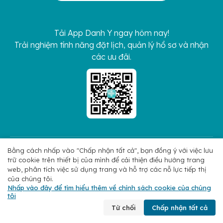
Tải App Danh Y ngay hôm nay!
Trải nghiệm tính năng đặt lịch, quản lý hồ sơ và nhận
các ưu đãi.
Bằng cách nhấp vào "Chấp nhận tất cả", bạn đồng ý với việc lưu
Kết nối với chúng tôi
trữ cookie trên thiết bị của mình để cải thiện điều hướng trang
web, phân tích việc sử dụng trang và hỗ trợ các nỗ lực tiếp thị
của chúng tôi.
Copyright 2026 © Hoan My Corporation
Chính sách bảo mật
Nhấp vào đây để tìm hiểu thêm về chính sách cookie của chúng
tôi
Chuyên khoa
Tìm bác sĩ
Đặt lịch
Liên hệ
Từ chối
Chấp nhận tất cả