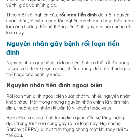
về thị giác và thính giác.
Theo một vài nghiên cứu,
rối loạn tiền đình
do một nguyên
nhân khác, là hiện tượng tắc nghẽn mạch máu hay thiếu máu
làm ảnh hưởng đến hệ thống tiền đình, gây nên hội chứng rối
loạn này.
Nguyên nhân gây bệnh rối loạn tiền
đình
Nguyên nhân gây bệnh rối loạn tiền đình có thể rất đa dạng
từ các vấn đề về mạch máu, nhiễm trùng, đến tổn thương cơ
thể hoặc các bệnh lý khác.
Nguyên nhân tiền đình ngoại biên
Rối loạn tiền đình ngoại biên xuất phát từ nhiều nguyên nhân
khác nhau. Một trong những nguyên nhân chính là viêm tiền
đình, thường do nhiễm khuẩn từ vi khuẩn hoặc virus.
Bệnh Ménière, một tình trạng liên quan đến sự tăng lượng
dịch trong tai trong cũng gây ra rối loạn này. Hội chứng
Bárány (BPPV) là một tình trạng chóng mặt khi thay đổi tư
thế đầu.