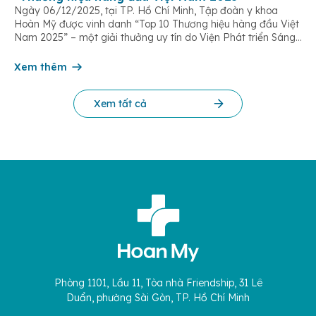
Ngày 06/12/2025, tại TP. Hồ Chí Minh, Tập đoàn y khoa
Hoàn Mỹ được vinh danh “Top 10 Thương hiệu hàng đầu Việt
Nam 2025” – một giải thưởng uy tín do Viện Phát triển Sáng
chế và Đổi mới Công nghệ phối hợp với Trung tâm Nghiên
cứu Phát triển Doanh nghiệp Châu Á […]
Xem thêm
Xem tất cả
Phòng 1101, Lầu 11, Tòa nhà Friendship, 31 Lê
Duẩn, phường Sài Gòn, TP. Hồ Chí Minh