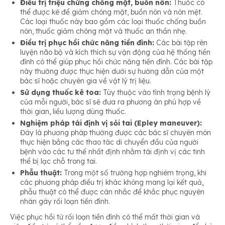
Điều trị triệu chứng chống mặt, buồn nôn:
Thuốc có
thể được kê để giảm chóng mặt, buồn nôn và nôn mệt.
Các loại thuốc này bao gồm các loại thuốc chống buồn
nôn, thuốc giảm chóng mặt và thuốc an thần nhẹ.
Điều trị phục hồi chức năng tiền đình:
Các bài tập rèn
luyện não bộ và kích thích sự vận động của hệ thống tiền
đình có thể giúp phục hồi chức năng tiền đình. Các bài tập
này thường được thực hiện dưới sự hướng dẫn của một
bác sĩ hoặc chuyên gia về vật lý trị liệu.
Sử dụng thuốc kê toa:
Tùy thuộc vào tình trạng bệnh lý
của mỗi người, bác sĩ sẽ đưa ra phương án phù hợp về
thời gian, liều lượng dùng thuốc.
Nghiệm pháp tái định vị sỏi tai (Epley maneuver):
Đây là phương pháp thường được các bác sĩ chuyên môn
thực hiện bằng các thao tác di chuyển đầu của người
bệnh vào các tư thế nhất định nhằm tái định vị các tinh
thể bị lạc chỗ trong tai.
Phẫu thuật:
Trong một số trường hợp nghiêm trọng, khi
các phương pháp điều trị khác không mang lại kết quả,
phẫu thuật có thể được cân nhắc để khắc phục nguyên
nhân gây rối loạn tiền đình.
Việc phục hồi từ rối loạn tiền đình có thể mất thời gian và