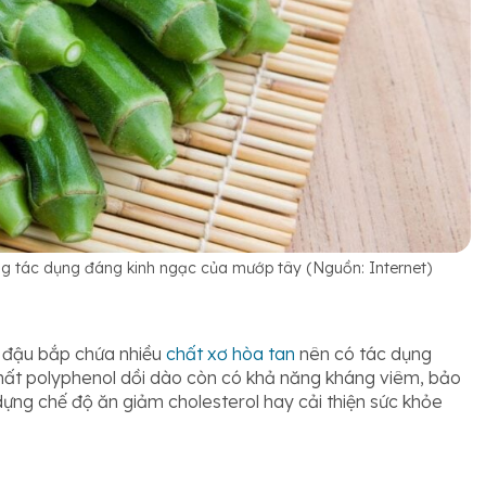
hững tác dụng đáng kinh ngạc của mướp tây (Nguồn: Internet)
t đậu bắp chứa nhiều
chất xơ hòa tan
nên có tác dụng
hất polyphenol dồi dào còn có khả năng kháng viêm, bảo
y dựng chế độ ăn giảm cholesterol hay cải thiện sức khỏe