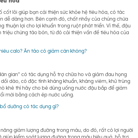
iêu hóa
ố cốt lõi giúp bạn cải thiện sức khỏe hệ tiêu hóa, có tác
yển dễ dàng hơn. Bên cạnh đó, chất nhầy của chúng chứa
thuận lợi cho lợi khuẩn trong ruột phát triển. Vì thế, đậu
 triệu chứng táo bón, từ đó cải thiện vấn đề tiêu hóa của
hiêu calo? Ăn táo có giảm cân không?
ân gian” có tác dụng hỗ trợ chữa ho và giảm đau họng
dồi dào, có đặc tính kháng khuẩn, kháng viêm, khử trùng
o khò khè thì hãy cho bé dùng uống nước đậu bắp để giảm
 đổi mới bằng cách ép nước uống.
 bổ dưỡng có tác dụng gì?
ả năng giảm lượng đường trong máu, do đó, rất có lợi người
sẽ giúp kiểm soát lượng đường trong máu hiệu quả, hỗ trợ