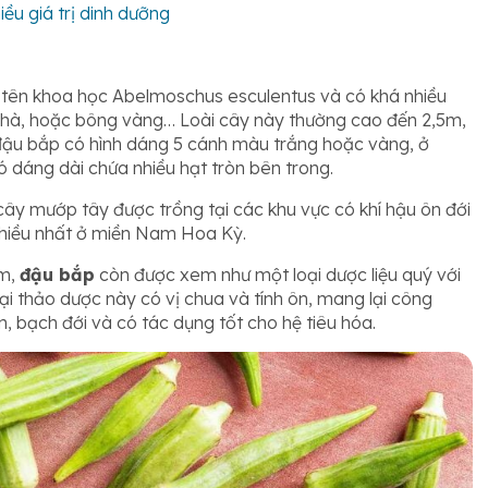
ều giá trị dinh dưỡng
i, tên khoa học Abelmoschus esculentus và có khá nhiều
 chà, hoặc bông vàng… Loài cây này thường cao đến 2,5m,
 đậu bắp có hình dáng 5 cánh màu trắng hoặc vàng, ở
 dáng dài chứa nhiều hạt tròn bên trong.
cây mướp tây được trồng tại các khu vực có khí hậu ôn đới
nhiều nhất ở miền Nam Hoa Kỳ.
ẩm,
đậu bắp
còn được xem như một loại dược liệu quý với
oại thảo dược này có vị chua và tính ôn, mang lại công
ón, bạch đới và có tác dụng tốt cho hệ tiêu hóa.