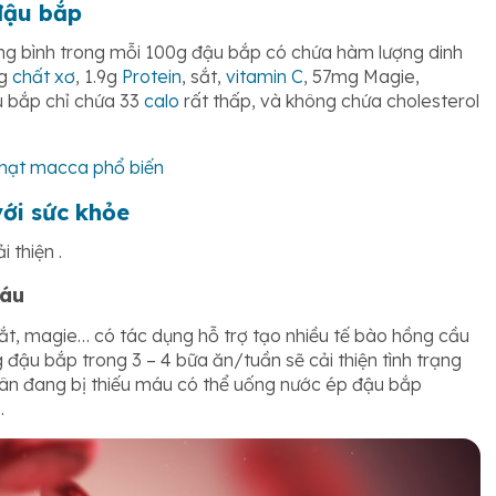
đậu bắp
ng bình trong mỗi 100g đậu bắp có chứa hàm lượng dinh
2g
chất xơ
, 1.9g
Protein
, sắt,
vitamin C
, 57mg Magie,
u bắp chỉ chứa 33
calo
rất thấp, và không chứa cholesterol
 hạt macca phổ biến
ới sức khỏe
 thiện .
máu
 sắt, magie… có tác dụng hỗ trợ tạo nhiều tế bào hồng cầu
 đậu bắp trong 3 – 4 bữa ăn/tuần sẽ cải thiện tình trạng
nhân đang bị thiếu máu có thể uống nước ép đậu bắp
.