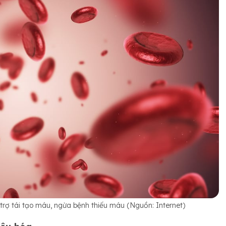
rợ tái tạo máu, ngừa bệnh thiếu máu (Nguồn: Internet)