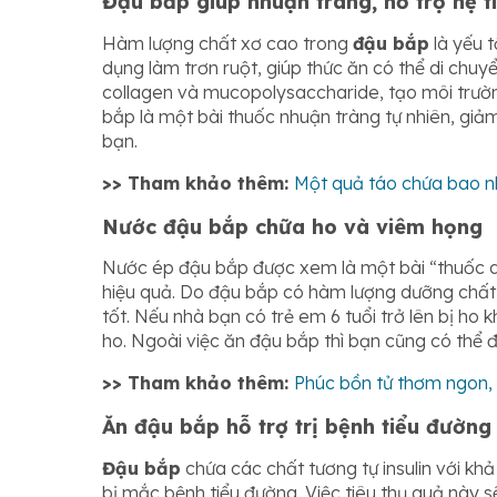
Đậu bắp giúp nhuận tràng, hỗ trợ hệ t
Hàm lượng chất xơ cao trong
đậu bắp
là yếu t
dụng làm trơn ruột, giúp thức ăn có thể di chu
collagen và mucopolysaccharide, tạo môi trường 
bắp là một bài thuốc nhuận tràng tự nhiên, giảm
bạn.
>> Tham khảo thêm:
Một quả táo chứa bao n
Nước đậu bắp chữa ho và viêm họng
Nước ép đậu bắp được xem là một bài “thuốc d
hiệu quả. Do đậu bắp có hàm lượng dưỡng chất 
tốt. Nếu nhà bạn có trẻ em 6 tuổi trở lên bị h
ho. Ngoài việc ăn đậu bắp thì bạn cũng có thể
>> Tham khảo thêm:
Phúc bồn tử thơm ngon,
Ăn đậu bắp hỗ trợ trị bệnh tiểu đường
Đậu bắp
chứa các chất tương tự insulin với kh
bị mắc bệnh tiểu đường. Việc tiêu thụ quả này 