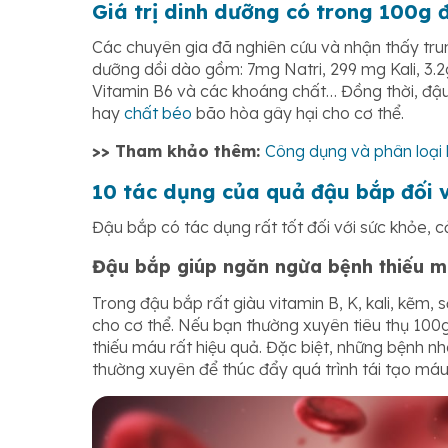
Giá trị dinh dưỡng có trong 100g 
Các chuyên gia đã nghiên cứu và nhận thấy tru
dưỡng dồi dào gồm: 7mg Natri, 299 mg Kali, 3.
Vitamin B6 và các khoáng chất… Đồng thời, đậ
hay
chất béo
bão hòa gây hại cho cơ thể.
>> Tham khảo thêm:
Công dụng và phân loại
10 tác dụng của quả đậu bắp đối v
Đậu bắp có tác dụng rất tốt đối với sức khỏe, cải
Đậu bắp giúp ngăn ngừa bệnh thiếu 
Trong đậu bắp rất giàu vitamin B, K, kali, kẽm,
cho cơ thể. Nếu bạn thường xuyên tiêu thụ 100g
thiếu máu rất hiệu quả. Đặc biệt, những bệnh 
thường xuyên để thúc đẩy quá trình tái tạo máu