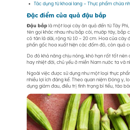
Tác dụng từ khoai lang – Thực phẩm chứa nhi
Đặc điểm của quả đậu bắp
Đậu bắp
là một loại cây ăn quả đến từ Tây Ph
tên gọi khác nhau như bắp còi, mướp tây, bắp
có tán lá dài, rộng từ 10 – 20 cm. Hoa của cây
phần gốc hoa xuất hiện các đốm đỏ, còn quả có
Do đó khả năng chịu nóng, khô hạn rất tốt nên 
hay nhiệt đới, chủ yếu ở miền Nam nước ta và 
Ngoài việc được sử dụng như một loại thực ph
nhiều lợi ích đáng kể. Theo quan niệm Đông y, l
dụng giảm đau, điều trị tình trạng bí tiểu, táo b