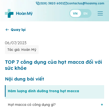
(028) 3820 6001
contactus@hoanmy.com
VN
EN
Quay lại
Hoàn Mỹ
Hoàn Mỹ Gold
06/07/2023
Tác giả: Hoàn Mỹ
Hạnh Phúc
Thuận Mỹ
TOP 7 công dụng của hạt macca đối với
sức khỏe
Nội dung bài viết
Hàm lượng dinh dưỡng trong hạt macca
Hạt macca có công dụng gì?