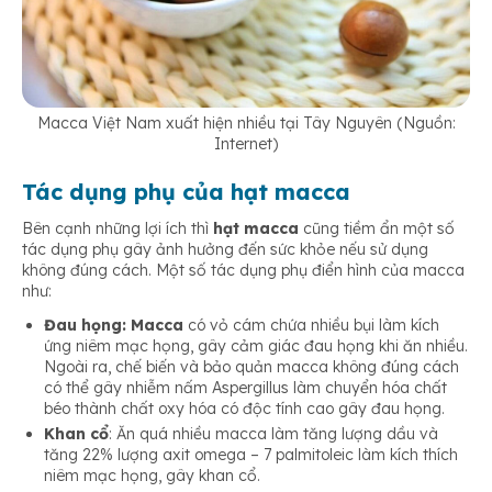
Macca Việt Nam xuất hiện nhiều tại Tây Nguyên (Nguồn:
Internet)
Tác dụng phụ của hạt macca
Bên cạnh những lợi ích thì
hạt macca
cũng tiềm ẩn một số
tác dụng phụ gây ảnh hưởng đến sức khỏe nếu sử dụng
không đúng cách. Một số tác dụng phụ điển hình của macca
như:
Đau họng:
Macca
có vỏ cám chứa nhiều bụi làm kích
ứng niêm mạc họng, gây cảm giác đau họng khi ăn nhiều.
Ngoài ra, chế biến và bảo quản macca không đúng cách
có thể gây nhiễm nấm Aspergillus làm chuyển hóa chất
béo thành chất oxy hóa có độc tính cao gây đau họng.
Khan cổ
: Ăn quá nhiều macca làm tăng lượng dầu và
tăng 22% lượng axit omega – 7 palmitoleic làm kích thích
niêm mạc họng, gây khan cổ.