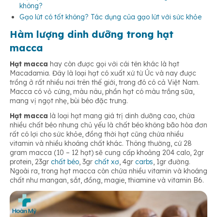
Tăng cường các chất chống oxy hóa
không?
Gạo lứt có tốt không? Tác dụng của gạo lứt với sức khỏe
Hàm lượng dinh dưỡng trong hạt
macca
Hạt macca
hay còn được gọi với cái tên khác là hạt
Macadamia. Đây là loại hạt có xuất xứ từ Úc và nay được
trồng ở rất nhiều nơi trên thế giới, trong đó có cả Việt Nam.
Macca có vỏ cứng, màu nâu, phần hạt có màu trắng sữa,
mang vị ngọt nhẹ, bùi béo đặc trưng.
Hạt macca
là loại hạt mang giá trị dinh dưỡng cao, chứa
nhiều chất béo nhưng chủ yếu là chất béo không bão hòa đơn
rất có lợi cho sức khỏe, đồng thời hạt cũng chứa nhiều
vitamin và nhiều khoáng chất khác. Thông thường, cứ 28
gram macca
(10 – 12 hạt)
sẽ cung cấp khoảng 204 calo, 2gr
protein, 23gr
chất béo
, 3gr
chất xơ
, 4gr
carbs
, 1gr đường.
Ngoài ra, trong hạt macca còn chứa nhiều vitamin và khoáng
chất như mangan, sắt, đồng, magie, thiamine và vitamin B6.