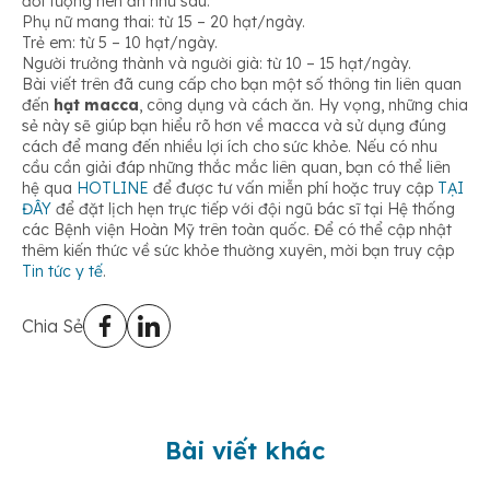
đối tượng nên ăn như sau:
Phụ nữ mang thai: từ 15 – 20 hạt/ngày.
Trẻ em: từ 5 – 10 hạt/ngày.
Người trưởng thành và người già: từ 10 – 15 hạt/ngày.
Bài viết trên đã cung cấp cho bạn một số thông tin liên quan
đến
hạt macca
, công dụng và cách ăn. Hy vọng, những chia
sẻ này sẽ giúp bạn hiểu rõ hơn về macca và sử dụng đúng
cách để mang đến nhiều lợi ích cho sức khỏe. Nếu có nhu
cầu cần giải đáp những thắc mắc liên quan, bạn có thể liên
hệ qua
HOTLINE
để được tư vấn miễn phí hoặc truy cập
TẠI
ĐÂY
để đặt lịch hẹn trực tiếp với đội ngũ bác sĩ tại Hệ thống
các Bệnh viện Hoàn Mỹ trên toàn quốc. Để có thể cập nhật
thêm kiến thức về sức khỏe thường xuyên, mời bạn truy cập
Tin tức y tế
.
Chia Sẻ
Bài viết khác