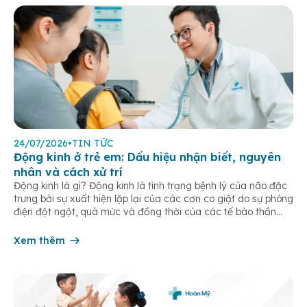
24/07/2026
•
TIN TỨC
Động kinh ở trẻ em: Dấu hiệu nhận biết, nguyên
nhân và cách xử trí
Động kinh là gì? Động kinh là tình trạng bệnh lý của não đặc
trưng bởi sự xuất hiện lặp lại của các cơn co giật do sự phóng
điện đột ngột, quá mức và đồng thời của các tế bào thần
kinh trong não. Những cơn này có thể gây ra rối loạn vận […]
Xem thêm