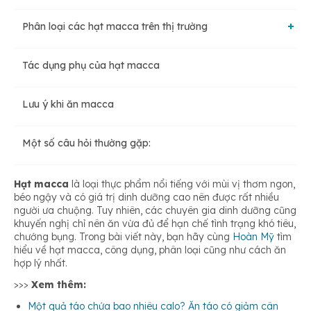
Phân loại các hạt macca trên thị trường
Giảm nguy cơ của hội chứng chuyển hóa
Tác dụng phụ của hạt macca
Macca Úc
Giảm nguy cơ bệnh tim mạch
Lưu ý khi ăn macca
Macca Trung Quốc
Giảm nguy cơ bệnh tiểu đường
Một số câu hỏi thường gặp:
Macca Nam Phi
Hỗ trợ hệ tiêu hóa
Hạt macca
là loại thực phẩm nổi tiếng với mùi vị thơm ngon,
béo ngậy và có giá trị dinh dưỡng cao nên được rất nhiều
người ưa chuộng. Tuy nhiên, các chuyên gia dinh dưỡng cũng
Macca Việt Nam
Bảo vệ sức khỏe não bộ
khuyến nghị chỉ nên ăn vừa đủ để hạn chế tình trạng khó tiêu,
chướng bụng. Trong bài viết này, bạn hãy cùng
Hoàn Mỹ
tìm
hiểu về hạt macca, công dụng, phân loại cũng như cách ăn
hợp lý nhất.
Hỗ trợ giảm cân
>>>
Xem thêm:
Một quả táo chứa bao nhiêu calo? Ăn táo có giảm cân