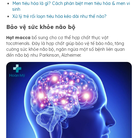
Men tiêu hóa là gì? Cách phân biệt men tiêu hóa & men vi
sinh
Xử lý trẻ rối loạn tiêu hóa kéo dài như thế nào?
Bảo vệ sức khỏe não bộ
Hạt macca
bổ sung cho cơ thể hợp chất thực vật
tocotrienols. Đây là hợp chất giúp bảo vệ tế bào não, tăng
cường sức khỏe não bộ, ngăn ngừa một số bệnh liên quan
đến não bộ như Parkinson, Alzheimer.