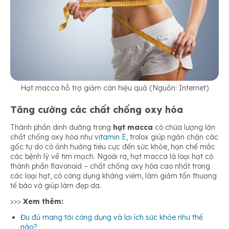
Hạt macca hỗ trợ giảm cân hiệu quả (Nguồn: Internet)
Tăng cường các chất chống oxy hóa
Thành phần dinh dưỡng trong
hạt macca
có chứa lượng lớn
chất chống oxy hóa như
vitamin E
, trolox giúp ngăn chặn các
gốc tự do có ảnh hưởng tiêu cực đến sức khỏe, hạn chế mắc
các bệnh lý về tim mạch. Ngoài ra, hạt macca là loại hạt có
thành phần flavonoid – chất chống oxy hóa cao nhất trong
các loại hạt, có công dụng kháng viêm, làm giảm tổn thương
tế bào và giúp làm đẹp da.
>>>
Xem thêm:
Đu đủ mang tới công dụng và lợi ích sức khỏe như thế
nào?