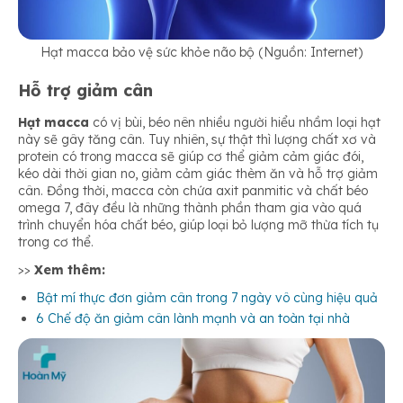
Hạt macca bảo vệ sức khỏe não bộ (Nguồn: Internet)
Hỗ trợ giảm cân
Hạt macca
có vị bùi, béo nên nhiều người hiểu nhầm loại hạt
này sẽ gây tăng cân. Tuy nhiên, sự thật thì lượng chất xơ và
protein có trong macca sẽ giúp cơ thể giảm cảm giác đói,
kéo dài thời gian no, giảm cảm giác thèm ăn và hỗ trợ giảm
cân. Đồng thời, macca
còn chứa axit panmitic và chất béo
omega 7, đây đều là những thành phần tham gia vào quá
trình chuyển hóa chất béo, giúp loại bỏ lượng mỡ thừa tích tụ
trong cơ thể.
>>
Xem thêm:
Bật mí thực đơn giảm cân trong 7 ngày vô cùng hiệu quả
6 Chế độ ăn giảm cân lành mạnh và an toàn tại nhà