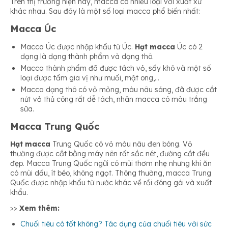
Trên thị trường hiện nay,
macca
có nhiều loại với xuất xứ
khác nhau. Sau đây là một số loại macca phổ biến nhất:
Macca Úc
Macca Úc được nhập khẩu từ Úc.
Hạt macca
Úc có 2
dạng là dạng thành phẩm và dạng thô.
Macca thành phẩm đã được tách vỏ, sấy khô và một số
loại được tẩm gia vị như muối, mật ong,…
Macca dạng thô có vỏ mỏng, màu nâu sáng, đã được cắt
nứt vỏ thủ công rất dễ tách, nhân macca có màu trắng
sữa.
Macca Trung Quốc
Hạt macca
Trung Quốc có vỏ màu nâu đen bóng. Vỏ
thường được cắt bằng máy nên rất sắc nét, đường cắt đều
đẹp. Macca Trung Quốc ngửi có mùi thơm nhẹ nhưng khi ăn
có mùi dầu, ít béo, không ngọt. Thông thường, macca Trung
Quốc được nhập khẩu từ nước khác về rồi đóng gói và xuất
khẩu.
>>
Xem thêm:
Chuối tiêu có tốt không? Tác dụng của chuối tiêu với sức