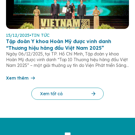
15/12/2025
•
TIN TỨC
Tập đoàn Y khoa Hoàn Mỹ được vinh danh
“Thương hiệu hàng đầu Việt Nam 2025”
Ngày 06/12/2025, tại TP. Hồ Chí Minh, Tập đoàn y khoa
Hoàn Mỹ được vinh danh “Top 10 Thương hiệu hàng đầu Việt
Nam 2025” – một giải thưởng uy tín do Viện Phát triển Sáng
chế và Đổi mới Công nghệ phối hợp với Trung tâm Nghiên
cứu Phát triển Doanh nghiệp Châu Á […]
Xem thêm
Xem tất cả