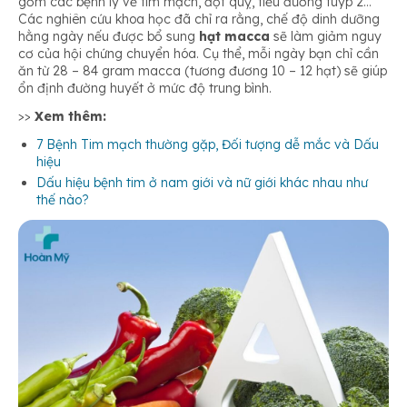
gồm các bệnh lý về tim mạch, đột quỵ, tiểu đường tuýp 2…
Các nghiên cứu khoa học đã chỉ ra rằng, chế độ dinh dưỡng
hằng ngày nếu được bổ sung
hạt macca
sẽ làm giảm nguy
cơ của hội chứng chuyển hóa. Cụ thể, mỗi ngày bạn chỉ cần
ăn từ 28 – 84 gram macca (tương đương 10 – 12 hạt) sẽ giúp
ổn định đường huyết ở mức độ trung bình.
>>
Xem thêm:
7 Bệnh Tim mạch thường gặp, Đối tượng dễ mắc và Dấu
hiệu
Dấu hiệu bệnh tim ở nam giới và nữ giới khác nhau như
thế nào?