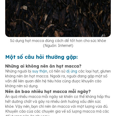
Sử dụng hạt macca đúng cách để tốt hơn cho sức khỏe
(Nguồn: Internet)
Một số câu hỏi thường gặp:
Những ai không nên ăn hạt macca?
Những người bị
suy thận
, có tiền sử
dị ứng
các loại hạt, gluten
không nên ăn hạt macca. Ngoài ra, người đang gặp một số
vấn đề liên quan đến hệ tiêu hóa cũng được khuyến cáo
không nên sử dụng.
Nên ăn bao nhiêu hạt macca mỗi ngày?
Ăn quá nhiều
macca mỗi ngày sẽ khiến cơ thể không hấp thu
hết dưỡng chất và gây ra nhiều ảnh hưởng xấu đến sức
khỏe. Vậy nên, bạn chỉ nên ăn macca với một lượng vừa đủ.
Khuyến cáo của các chuyên gia về số lượng macca
mà các