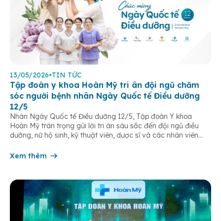
13/05/2026
•
TIN TỨC
Tập đoàn y khoa Hoàn Mỹ tri ân đội ngũ chăm
sóc người bệnh nhân Ngày Quốc tế Điều dưỡng
12/5
Nhân Ngày Quốc tế Điều dưỡng 12/5, Tập đoàn Y khoa
Hoàn Mỹ trân trọng gửi lời tri ân sâu sắc đến đội ngũ điều
dưỡng, nữ hộ sinh, kỹ thuật viên, dược sĩ và các nhân viên
chăm sóc người bệnh trên toàn hệ thống – những người luôn
âm thầm đồng hành trên […]
Xem thêm