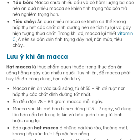
Táo bón:
Macca
chứa nhiều dầu và có hàm lượng bơ cao
nên ăn quá nhiều macca sẽ khiến tình trạng táo bón trở
nên nghiêm trọng hơn.
Tiêu chảy:
Ăn quá nhiều macca sẽ khiến cơ thể không
hấp thụ hết các chất dinh dưỡng nên sẽ tích tụ lại và gây
hiện tượng thừa chất. Trong khi đó, macca lại thiết
vitamin
C
, A nên sẽ dẫn đến tình trạng đầy hơi, nôn mửa, tiêu
chảy…
Lưu ý khi ăn macca
Hạt macca
là thực phẩm quen thuộc trong thực đơn ăn
uống hằng ngày của nhiều người. Tuy nhiên, để macca phát
huy tối đa công dụng, bạn cần lưu ý:
Macca nên ăn vào buổi sáng, từ 6h30 – 9h để ruột non
hấp thụ các chất dinh dưỡng tốt nhất.
Ăn đều đặn 28 – 84 gram macca mỗi ngày.
Macca sau khi mở bao bì nên dùng từ 3 – 7 ngày, sử dụng
lâu hơn cần bỏ trong lọ kín và bảo quản trong tủ lạnh
hoặc rang lại.
Bảo quản
hạt macca
ở những nơi khô ráo, thoáng mát,
không tiếp xúc trực tiếp với ánh nắng.