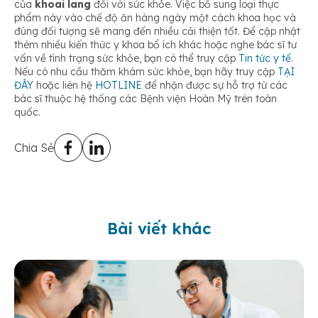
của
khoai lang
đối với sức khỏe. Việc bổ sung loại thực
phẩm này vào chế độ ăn hàng ngày một cách khoa học và
đúng đối tượng sẽ mang đến nhiều cải thiện tốt. Để cập nhật
thêm nhiều kiến thức y khoa bổ ích khác hoặc nghe bác sĩ tư
vấn về tình trạng sức khỏe, bạn có thể truy cập
Tin tức y tế
.
Nếu có nhu cầu thăm khám sức khỏe, bạn hãy truy cập
TẠI
ĐÂY
hoặc liên hệ
HOTLINE
để nhận được sự hỗ trợ từ các
bác sĩ thuộc hệ thống các Bệnh viện Hoàn Mỹ trên toàn
quốc.
Chia Sẻ
Bài viết khác