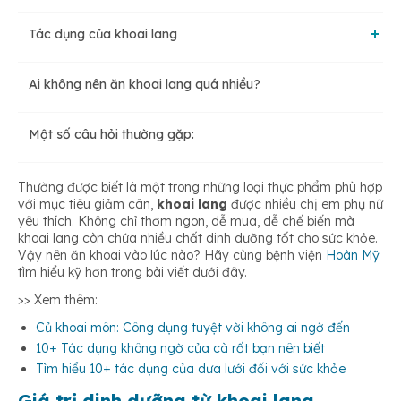
Tác dụng của khoai lang
Ai không nên ăn khoai lang quá nhiều?
Cung cấp Vitamin A
Một số câu hỏi thường gặp:
Giảm căng thẳng, bớt mệt mỏi
Thường được biết là một trong những loại thực phẩm phù hợp
với mục tiêu giảm cân,
khoai lang
được nhiều chị em phụ nữ
Hỗ trợ điều trị bệnh đái tháo đường
yêu thích. Không chỉ thơm ngon, dễ mua, dễ chế biến mà
khoai lang còn chứa nhiều chất dinh dưỡng tốt cho sức khỏe.
Vậy nên ăn khoai vào lúc nào? Hãy cùng bệnh viện
Hoàn Mỹ
Duy trì cân nặng
tìm hiểu kỹ hơn trong bài viết dưới đây.
>> Xem thêm:
Củ khoai môn: Công dụng tuyệt vời không ai ngờ đến
Kháng viêm hiệu quả
10+ Tác dụng không ngờ của cà rốt bạn nên biết
Tìm hiểu 10+ tác dụng của dưa lưới đối với sức khỏe
Tăng cường trí nhớ và thị lực
Giá trị dinh dưỡng từ khoai lang