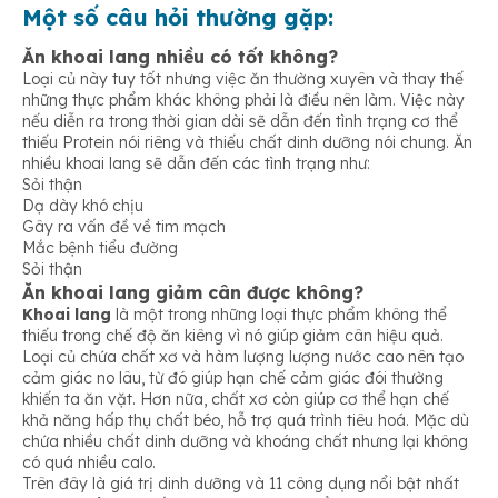
Một số câu hỏi thường gặp:
Ăn khoai lang nhiều có tốt không?
Loại củ này tuy tốt nhưng việc ăn thường xuyên và thay thế
những thực phẩm khác không phải là điều nên làm. Việc này
nếu diễn ra trong thời gian dài sẽ dẫn đến tình trạng cơ thể
thiếu Protein nói riêng và thiếu chất dinh dưỡng nói chung. Ăn
nhiều khoai lang sẽ dẫn đến các tình trạng như:
Sỏi thận
Dạ dày khó chịu
Gây ra vấn đề về tim mạch
Mắc bệnh tiểu đường
Sỏi thận
Ăn khoai lang giảm cân được không?
Khoai lang
là một trong những loại thực phẩm không thể
thiếu trong chế độ ăn kiêng vì nó giúp giảm cân hiệu quả.
Loại củ chứa chất xơ và hàm lượng lượng nước cao nên tạo
cảm giác no lâu, từ đó giúp hạn chế cảm giác đói thường
khiến ta ăn vặt. Hơn nữa, chất xơ còn giúp cơ thể hạn chế
khả năng hấp thụ chất béo, hỗ trợ quá trình tiêu hoá. Mặc dù
chứa nhiều chất dinh dưỡng và khoáng chất nhưng lại không
có quá nhiều calo.
Trên đây là giá trị dinh dưỡng và 11 công dụng nổi bật nhất