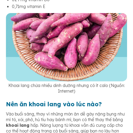
0,71mg vitamin E
Khoai lang chứa nhiều dinh dưỡng nhưng có ít calo (Nguồn:
Internet)
Nên ăn khoai lang vào lúc nào?
Vào buổi sáng, thay vì những món ăn dễ gây nặng bụng như
mì tô, xôi, phở, hủ tíu hay bánh mì, bạn có thể thay thế bằng
khoai lang
hấp. Năng lượng từ khoai vẫn đủ cung cấp cho
cơ thể hoạt động trong cả buổi sáng, giúp bạn no lâu hơn