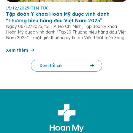
15/12/2025
•
TIN TỨC
Tập đoàn Y khoa Hoàn Mỹ được vinh danh
“Thương hiệu hàng đầu Việt Nam 2025”
Ngày 06/12/2025, tại TP. Hồ Chí Minh, Tập đoàn y khoa
Hoàn Mỹ được vinh danh “Top 10 Thương hiệu hàng đầu Việt
Nam 2025” – một giải thưởng uy tín do Viện Phát triển Sáng
chế và Đổi mới Công nghệ phối hợp với Trung tâm Nghiên
cứu Phát triển Doanh nghiệp Châu Á […]
Xem thêm
Xem tất cả