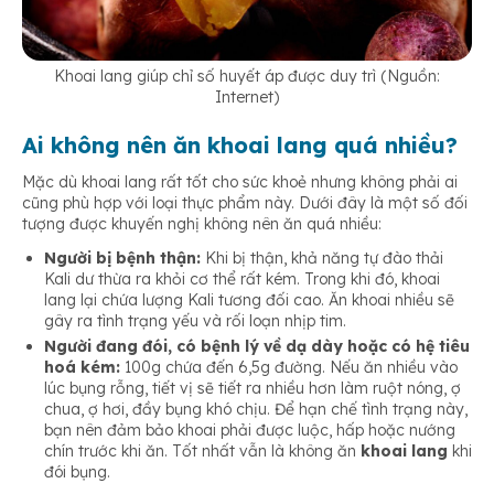
Khoai lang giúp chỉ số huyết áp được duy trì (Nguồn:
Internet)
Ai không nên ăn khoai lang quá nhiều?
Mặc dù khoai lang rất tốt cho sức khoẻ nhưng không phải ai
cũng phù hợp với loại thực phẩm này. Dưới đây là một số đối
tượng được khuyến nghị không nên ăn quá nhiều:
Người bị bệnh thận:
Khi bị thận, khả năng tự đào thải
Kali dư thừa ra khỏi cơ thể rất kém. Trong khi đó, khoai
lang lại chứa lượng Kali tương đối cao. Ăn khoai nhiều sẽ
gây ra tình trạng yếu và rối loạn nhịp tim.
Người đang đói, có bệnh lý về dạ dày hoặc có hệ tiêu
hoá kém:
100g chứa đến 6,5g đường. Nếu ăn nhiều vào
lúc bụng rỗng, tiết vị sẽ tiết ra nhiều hơn làm ruột nóng, ợ
chua, ợ hơi, đầy bụng khó chịu. Để hạn chế tình trạng này,
bạn nên đảm bảo khoai phải được luộc, hấp hoặc nướng
chín trước khi ăn. Tốt nhất vẫn là không ăn
khoai lang
khi
đói bụng.