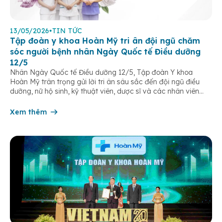
13/05/2026
•
TIN TỨC
Tập đoàn y khoa Hoàn Mỹ tri ân đội ngũ chăm
sóc người bệnh nhân Ngày Quốc tế Điều dưỡng
12/5
Nhân Ngày Quốc tế Điều dưỡng 12/5, Tập đoàn Y khoa
Hoàn Mỹ trân trọng gửi lời tri ân sâu sắc đến đội ngũ điều
dưỡng, nữ hộ sinh, kỹ thuật viên, dược sĩ và các nhân viên
chăm sóc người bệnh trên toàn hệ thống – những người luôn
âm thầm đồng hành trên […]
Xem thêm