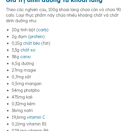
Theo các nghiên cứu, 100g khoai lang chứa còn vỏ chứa 90
calo. Loại thực phẩm này chứa nhiều khoáng chất và chất
Phòng chống bệnh ung thư
dinh dưỡng như:
20g tinh bột (
carb
)
2g đạm (
protein
)
Giảm nguy cơ mắc bệnh về tim mạch
0,15g
chất béo
(fat)
3,3g
chất xơ
38g
canxi
Hỗ trợ tiêu hóa tốt
6,5g đường
27mg magie
0,7mg sắt
Chứa thuộc tính kháng khuẩn
0,5mg mangan
54mg photpho
475mg kali
Điều hòa huyết áp
0,32mg kẽm
36mg natri
19,6mg
vitamin C
0,11mg vitamin B1
029 mg vitamin B6