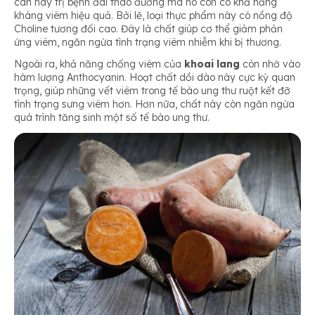
cân hay trị bệnh đái tháo đường mà nó còn có khả năng
kháng viêm hiệu quả. Bởi lẽ, loại thực phẩm này có nồng độ
Choline tương đối cao. Đây là chất giúp cơ thể giảm phản
ứng viêm, ngăn ngừa tình trạng viêm nhiễm khi bị thương.
Ngoài ra, khả năng chống viêm của
khoai lang
còn nhờ vào
hàm lượng Anthocyanin. Hoạt chất dồi dào này cực kỳ quan
trọng, giúp những vết viêm trong tế bào ung thư ruột kết đỡ
tình trạng sưng viêm hơn. Hơn nữa, chất này còn ngăn ngừa
quá trình tăng sinh một số tế bào ung thư.