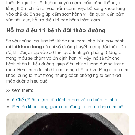
thiếu Magie, họ sẽ thường xuyên cảm thấy căng thẳng, lo
lắng, thậm chí là rơi vào trầm cảm. Việc bổ sung khoai lang
vào chế độ ăn sẽ giúp kiểm soát hành vi liên quan đến cảm
xúc tiêu cực, hỗ trợ điều trị các bệnh trầm cảm.
Hỗ trợ điều trị bệnh đái tháo đường
So với những loại tinh bột khác như cơm, phở, bún hay bánh
mì thì
khoai lang
có chỉ số đường huyết tương đối thấp. Do
đó, khi được nạp vào cơ thể, quá trình giải phóng đường ở
trong máu sẽ chậm và ổn định hơn. Vì vậy, nó sẽ tốt cho
bệnh nhân bị tiểu đường, giúp điều chỉnh lượng đường trong
máu. Bên cạnh đó, nhờ hàm lượng chất xơ và Magie cao nên
khoai cũng là một trong những cách phòng ngừa bệnh đái
tháo đường hiệu quả.
>> Xem thêm:
6 Chế độ ăn giảm cân lành mạnh và an toàn tại nhà
Mẹo ăn khoai lang giảm cân đúng cách mà bạn nên biết