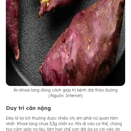
Ăn khoai lang đúng cách giúp trị bệnh đái tháo đường
(Nguồn: Internet)
Duy trì cân nặng
Đây là lợi ích thường được nhiều chị em phái nữ quan tâm
nhất. Khoai lang chứa 3,3g chất xơ. Khi đi vào cơ thể, chúng
tạo cảm giác no lâu, làm hạn chế cơn đói ảo so với việc ăn