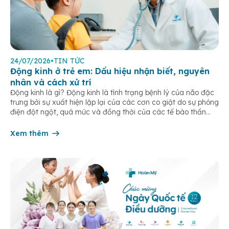
24/07/2026
•
TIN TỨC
Động kinh ở trẻ em: Dấu hiệu nhận biết, nguyên
nhân và cách xử trí
Động kinh là gì? Động kinh là tình trạng bệnh lý của não đặc
trưng bởi sự xuất hiện lặp lại của các cơn co giật do sự phóng
điện đột ngột, quá mức và đồng thời của các tế bào thần
kinh trong não. Những cơn này có thể gây ra rối loạn vận […]
Xem thêm