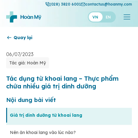
(028) 3820 6001
contactus@hoanmy.com
VN
EN
Quay lại
Hoàn Mỹ
Hoàn Mỹ Gold
06/07/2023
Tác giả: Hoàn Mỹ
Hạnh Phúc
Thuận Mỹ
Tác dụng từ khoai lang – Thực phẩm
chứa nhiều giá trị dinh dưỡng
Nội dung bài viết
Giá trị dinh dưỡng từ khoai lang
Nên ăn khoai lang vào lúc nào?