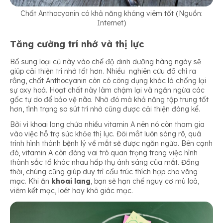
Chất Anthocyanin có khả năng kháng viêm tốt (Nguồn:
Internet)
Tăng cường trí nhớ và thị lực
Bổ sung loại củ này vào chế độ dinh dưỡng hàng ngày sẽ
giúp cải thiện trí nhớ tốt hơn. Nhiều nghiên cứu đã chỉ ra
rằng, chất Anthocyanin còn có công dụng khác là chống lại
sự oxy hoá. Hoạt chất này làm chậm lại và ngăn ngừa các
gốc tự do để bảo vệ não. Nhờ đó mà khả năng tập trung tốt
hơn, tình trạng sa sút trí nhớ cũng được cải thiện đáng kể.
Bởi vì khoai lang chứa nhiều vitamin A nên nó còn tham gia
vào việc hỗ trợ sức khỏe thị lực. Đôi mắt luôn sáng rõ, quá
trình hình thành bệnh lý về mắt sẽ được ngăn ngừa. Bên cạnh
đó, vitamin A còn đóng vai trò quan trọng trong việc hình
thành sắc tố khác nhau hấp thụ ánh sáng của mắt. Đồng
thời, chúng cũng giúp duy trì cấu trúc thích hợp cho võng
mạc. Khi ăn
khoai lang
, bạn sẽ hạn chế nguy cơ mù loà,
viêm kết mạc, loét hay khô giác mạc.