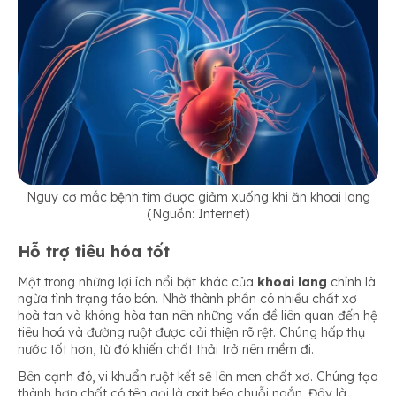
Nguy cơ mắc bệnh tim được giảm xuống khi ăn khoai lang
(Nguồn: Internet)
Hỗ trợ tiêu hóa tốt
Một trong những lợi ích nổi bật khác của
khoai lang
chính là
ngừa tình trạng táo bón. Nhờ thành phần có nhiều chất xơ
hoà tan và không hòa tan nên những vấn đề liên quan đến hệ
tiêu hoá và đường ruột được cải thiện rõ rệt. Chúng hấp thụ
nước tốt hơn, từ đó khiến chất thải trở nên mềm đi.
Bên cạnh đó, vi khuẩn ruột kết sẽ lên men chất xơ. Chúng tạo
thành hợp chất có tên gọi là axit béo chuỗi ngắn. Đây là