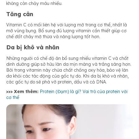
không còn chảy máu nhiều.
Tăng cân
Vitamin C có mối liên hệ với lượng mỡ trong cơ thể, nhất là
mỡ vùng bụng. Bổ sung đủ lượng vitamin cần thiết giúp cơ
chế đốt cháy mỡ thừa và năng lượng tốt hơn.
Da bị khô và nhăn
Những người có chế độ ăn bổ sung nhiều vitamin C và chất
dinh dưỡng giúp sở hữu làn da mịn màng và trắng sáng hơn.
Bởi trong vitamin này chứa chất chống oxy hóa, bảo vệ làn
da khỏi các tác động của gốc tự do. Khi da bị khô và nhăn,
các gốc tự do sẽ phá vỡ protein, dầu và cả DNA.
>>> Xem thêm:
Protein (Đạm) là gì? Vai trò của protein với
cơ thể