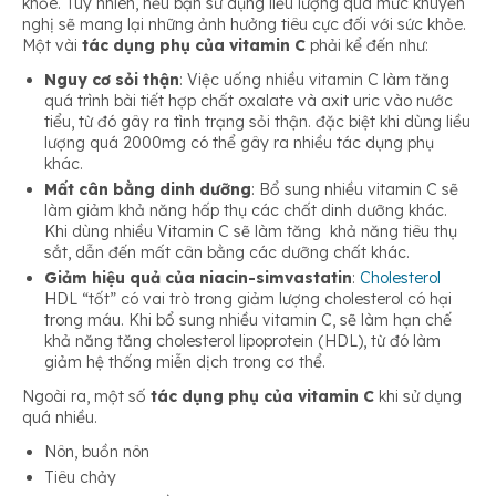
khỏe. Tuy nhiên, nếu bạn sử dụng liều lượng quá mức khuyến
nghị sẽ mang lại những ảnh hưởng tiêu cực đối với sức khỏe.
Một vài
tác dụng phụ của vitamin C
phải kể đến như:
Nguy cơ sỏi thận
: Việc uống nhiều vitamin C làm tăng
quá trình bài tiết hợp chất oxalate và axit uric vào nước
tiểu, từ đó gây ra tình trạng sỏi thận. đặc biệt khi dùng liều
lượng quá 2000mg có thể gây ra nhiều tác dụng phụ
khác.
Mất cân bằng dinh dưỡng
: Bổ sung nhiều vitamin C sẽ
làm giảm khả năng hấp thụ các chất dinh dưỡng khác.
Khi dùng nhiều Vitamin C sẽ làm tăng khả năng tiêu thụ
sắt, dẫn đến mất cân bằng các dưỡng chất khác.
Giảm hiệu quả của niacin-simvastatin
:
Cholesterol
HDL “tốt” có vai trò trong giảm lượng cholesterol có hại
trong máu. Khi bổ sung nhiều vitamin C, sẽ làm hạn chế
khả năng tăng cholesterol lipoprotein (HDL), từ đó làm
giảm hệ thống miễn dịch trong cơ thể.
Ngoài ra, một số
tác dụng phụ của vitamin C
khi sử dụng
quá nhiều.
Nôn, buồn nôn
Tiêu chảy