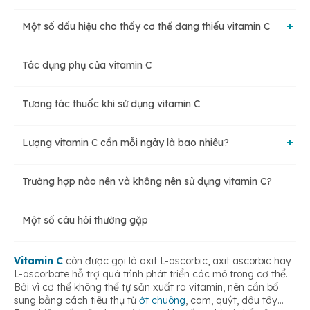
Một số dấu hiệu cho thấy cơ thể đang thiếu vitamin C
Tác dụng phụ của vitamin C
Vết thương lâu lành
Tương tác thuốc khi sử dụng vitamin C
Nướu chảy máu, chảy máu cam, dễ bị bầm tím
Lượng vitamin C cần mỗi ngày là bao nhiêu?
Tăng cân
Trường hợp nào nên và không nên sử dụng vitamin C?
Lượng tiêu thụ khuyến nghị
Da bị khô và nhăn
Một số câu hỏi thường gặp
Lượng tiêu thụ giới hạn tối đa
Các triệu chứng khác
Vitamin C
còn được gọi là axit L-ascorbic, axit ascorbic hay
L-ascorbate hỗ trợ quá trình phát triển các mô trong cơ thể.
Bởi vì cơ thể không thể tự sản xuất ra vitamin, nên cần bổ
sung bằng cách tiêu thụ từ
ớt chuông
, cam, quýt, dâu tây…