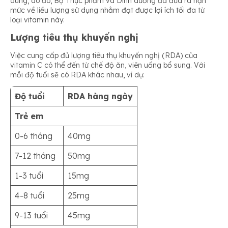
dùng, do đó, Bộ Thực phẩm và Dinh dưỡng đã đưa ra hạn
mức về liều lượng sử dụng nhằm đạt được lợi ích tối đa từ
loại vitamin này.
Lượng tiêu thụ khuyến nghị
Việc cung cấp đủ lượng tiêu thụ khuyến nghị (RDA) của
vitamin C có thể đến từ chế độ ăn, viên uống bổ sung. Với
mỗi độ tuổi sẽ có RDA khác nhau, ví dụ:
Độ tuổi
RDA hàng ngày
Trẻ em
0-6 tháng
40mg
7-12 tháng
50mg
1-3 tuổi
15mg
4-8 tuổi
25mg
9-13 tuổi
45mg