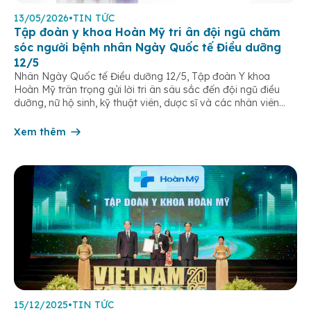
13/05/2026
•
TIN TỨC
Tập đoàn y khoa Hoàn Mỹ tri ân đội ngũ chăm
sóc người bệnh nhân Ngày Quốc tế Điều dưỡng
12/5
Nhân Ngày Quốc tế Điều dưỡng 12/5, Tập đoàn Y khoa
Hoàn Mỹ trân trọng gửi lời tri ân sâu sắc đến đội ngũ điều
dưỡng, nữ hộ sinh, kỹ thuật viên, dược sĩ và các nhân viên
chăm sóc người bệnh trên toàn hệ thống – những người luôn
âm thầm đồng hành trên […]
Xem thêm
15/12/2025
•
TIN TỨC