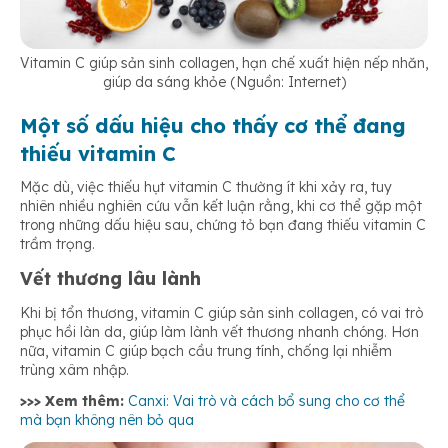
Vitamin C giúp sản sinh collagen, hạn chế xuất hiện nếp nhăn,
giúp da sáng khỏe (Nguồn: Internet)
Một số dấu hiệu cho thấy cơ thể đang
thiếu vitamin C
Mặc dù, việc thiếu hụt vitamin C thường ít khi xảy ra, tuy
nhiên nhiều nghiên cứu vẫn kết luận rằng, khi cơ thể gặp một
trong những dấu hiệu sau, chứng tỏ bạn đang thiếu vitamin C
trầm trọng.
Vết thương lâu lành
Khi bị tổn thương, vitamin C giúp sản sinh collagen, có vai trò
phục hồi làn da, giúp làm lành vết thương nhanh chóng. Hơn
nữa, vitamin C giúp bạch cầu trung tính, chống lại nhiễm
trùng xâm nhập.
>>> Xem thêm:
Canxi: Vai trò và cách bổ sung cho cơ thể
mà bạn không nên bỏ qua