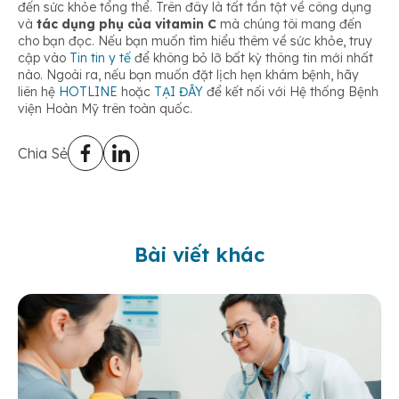
đến sức khỏe tổng thể. Trên đây là tất tần tật về công dụng
và
tác dụng phụ của vitamin C
mà chúng tôi mang đến
cho bạn đọc. Nếu bạn muốn tìm hiểu thêm về sức khỏe, truy
cập vào
Tin tin y tế
để không bỏ lỡ bất kỳ thông tin mới nhất
nào. Ngoài ra, nếu bạn muốn đặt lịch hẹn khám bệnh, hãy
liên hệ
HOTLINE
hoặc
TẠI ĐÂY
để kết nối với Hệ thống Bệnh
viện Hoàn Mỹ trên toàn quốc.
Chia Sẻ
Bài viết khác