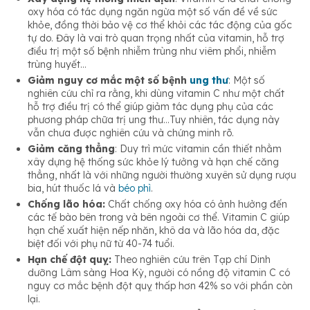
oxy hóa có tác dụng ngăn ngừa một số vấn đề về sức
khỏe, đồng thời bảo vệ cơ thể khỏi các tác động của gốc
tự do. Đây là vai trò quan trọng nhất của vitamin, hỗ trợ
điều trị một số bệnh nhiễm trùng như viêm phổi, nhiễm
trùng huyết…
Giảm nguy cơ mắc một số bệnh
ung thư
: Một số
nghiên cứu chỉ ra rằng, khi dùng vitamin C như một chất
hỗ trợ điều trị có thể giúp giảm tác dụng phụ của các
phương pháp chữa trị ung thư…Tuy nhiên, tác dụng này
vẫn chưa được nghiên cứu và chứng minh rõ.
Giảm căng thẳng
: Duy trì mức vitamin cần thiết nhằm
xây dựng hệ thống sức khỏe lý tưởng và hạn chế căng
thẳng, nhất là với những người thường xuyên sử dụng rượu
bia, hút thuốc lá và
béo phì
.
Chống lão hóa:
Chất chống oxy hóa có ảnh hưởng đến
các tế bào bên trong và bên ngoài cơ thể. Vitamin C giúp
hạn chế xuất hiện nếp nhăn, khô da và lão hóa da, đặc
biệt đối với phụ nữ từ 40-74 tuổi.
Hạn chế đột quỵ:
Theo nghiên cứu trên Tạp chí Dinh
dưỡng Lâm sàng Hoa Kỳ, người có nồng độ vitamin C có
nguy cơ mắc bệnh đột quỵ thấp hơn 42% so với phần còn
lại.