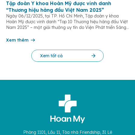
Tập đoàn Y khoa Hoàn Mỹ được vinh danh
“Thương hiệu hàng đầu Việt Nam 2025”
Ngày 06/12/2025, tại TP. Hồ Chí Minh, Tập đoàn y khoa
Hoàn Mỹ được vinh danh “Top 10 Thương hiệu hàng đầu Việt
Nam 2025” – một giải thưởng uy tín do Viện Phát triển Sáng
chế và Đổi mới Công nghệ phối hợp với Trung tâm Nghiên
cứu Phát triển Doanh nghiệp Châu Á […]
Xem thêm
Xem tất cả
Phòng 1101, Lầu 11, Tòa nhà Friendship, 31 Lê