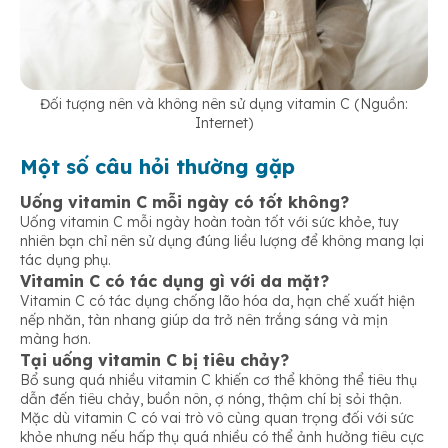
Đối tượng nên và không nên sử dụng vitamin C (Nguồn:
Internet)
Một số câu hỏi thường gặp
Uống vitamin C mỗi ngày có tốt không?
Uống vitamin C mỗi ngày hoàn toàn tốt với sức khỏe, tuy
nhiên bạn chỉ nên sử dụng đúng liều lượng để không mang lại
tác dụng phụ.
Vitamin C có tác dụng gì với da mặt?
Vitamin C có tác dụng chống lão hóa da, hạn chế xuất hiện
nếp nhăn, tàn nhang giúp da trở nên trắng sáng và mịn
màng hơn.
Tại uống vitamin C bị tiêu chảy?
Bổ sung quá nhiều vitamin C khiến cơ thể không thể tiêu thụ
dẫn đến tiêu chảy, buồn nôn, ợ nóng, thậm chí bị sỏi thận.
Mặc dù vitamin C có vai trò vô cùng quan trọng đối với sức
khỏe nhưng nếu hấp thụ quá nhiều có thể ảnh hưởng tiêu cực