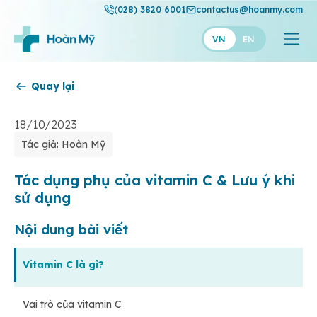
(028) 3820 6001
contactus@hoanmy.com
VN
EN
Quay lại
Hoàn Mỹ
Hoàn Mỹ Gold
18/10/2023
Tác giả: Hoàn Mỹ
Hạnh Phúc
Thuận Mỹ
Tác dụng phụ của vitamin C & Lưu ý khi
sử dụng
Nội dung bài viết
Vitamin C là gì?
Vai trò của vitamin C