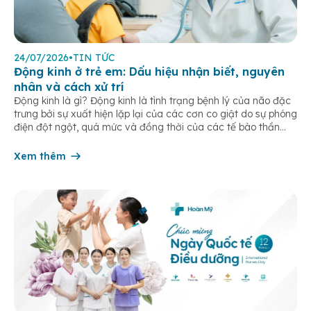
24/07/2026
•
TIN TỨC
Động kinh ở trẻ em: Dấu hiệu nhận biết, nguyên
nhân và cách xử trí
Động kinh là gì? Động kinh là tình trạng bệnh lý của não đặc
trưng bởi sự xuất hiện lặp lại của các cơn co giật do sự phóng
điện đột ngột, quá mức và đồng thời của các tế bào thần
kinh trong não. Những cơn này có thể gây ra rối loạn vận […]
Xem thêm