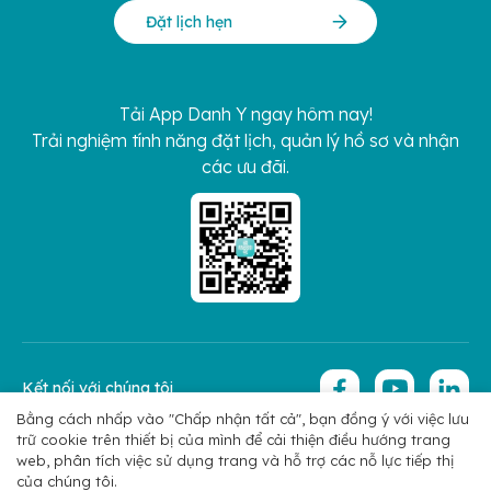
Đặt lịch hẹn
Tải App Danh Y ngay hôm nay!
Trải nghiệm tính năng đặt lịch, quản lý hồ sơ và nhận
các ưu đãi.
Kết nối với chúng tôi
Bằng cách nhấp vào "Chấp nhận tất cả", bạn đồng ý với việc lưu
trữ cookie trên thiết bị của mình để cải thiện điều hướng trang
Copyright 2026 © Hoan My Corporation
Chính sách bảo mật
web, phân tích việc sử dụng trang và hỗ trợ các nỗ lực tiếp thị
của chúng tôi.