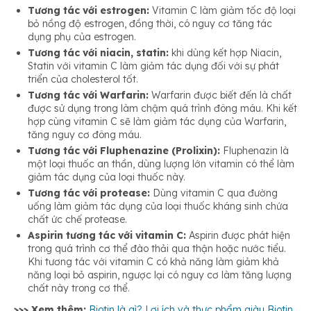
Tương tác với estrogen:
Vitamin C làm giảm tốc độ loại
bỏ nồng độ estrogen, đồng thời, có nguy cơ tăng tác
dụng phụ của estrogen.
Tương tác với niacin, statin:
khi dùng kết hợp Niacin,
Statin với vitamin C làm giảm tác dụng đối với sự phát
triển của cholesterol tốt.
Tương tác với Warfarin:
Warfarin được biết đến là chất
được sử dụng trong làm chậm quá trình đông máu. Khi kết
hợp cùng vitamin C sẽ làm giảm tác dụng của Warfarin,
tăng nguy cơ đông máu.
Tương tác với Fluphenazine (Prolixin):
Fluphenazin là
một loại thuốc an thần, dùng lượng lớn vitamin có thể làm
giảm tác dụng của loại thuốc này.
Tương tác với protease:
Dùng vitamin C qua đường
uống làm giảm tác dụng của loại thuốc kháng sinh chứa
chất ức chế protease.
Aspirin tương tác với vitamin C:
Aspirin được phát hiện
trong quá trình cơ thể đào thải qua thận hoặc nước tiểu.
Khi tương tác với vitamin C có khả năng làm giảm khả
năng loại bỏ aspirin, ngược lại có nguy cơ làm tăng lượng
chất này trong cơ thể.
>>> Xem thêm:
Biotin là gì? Lợi ích và thực phẩm giàu Biotin