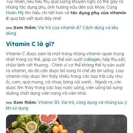
Tuy nhiên, nếu tiêu thụ quá lượng khuyến nghị có thể gây ra
những tác dụng phụ, ảnh hưởng xấu đến sức khỏe. Cùng
Hoàn Mỹ
tìm hiểu chi tiết hơn về
tác dụng phụ của vitamin
C
qua bài viết dưới đây nhé!
>>> Xem thêm:
Vai trò của vitamin A? Cách dùng và liều
dùng
Vitamin C là gì?
Vitamin C được xem là một trong những vitamin quan trọng
nhất trong cơ thể, giúp cơ thể sản xuất
collagen
, hấp thụ sắt,
chữa lành vết thương… Chính vì cơ thể không thể tự sản xuất
ra vitamin, do đó cần được bổ sung từ chế độ ăn uống. Loại
vitamin này được tìm thấy nhiều trong các loại trái cây như
ổi, cam, quả mọng, cà chua, bông cải xanh… Ngoài ra, còn
được tìm thấy trong các loại nước uống, viên uống bổ sung
dưỡng chất dạng viên nang và viên nhai.
>>> Xem thêm:
Vitamin B1: Vai trò, công dụng và những lưu ý
khi sử dụng