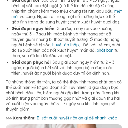
Giai đoạn sốt
: Sau quá trình ủ bệnh từ 3 – 15 ngày, người
bệnh bị sốt cao đột ngột (có thể lên đến 40 độ C cùng
nhịp tim chậm) kèm theo triệu chứng rét run, đau đầu,
mệt
mỏi
vô cùng. Ngoài ra, trong một số trường hợp có thể
gặp tình trạng da sung huyết (chấm xuất huyết dưới da).
Giai đoạn nguy hiểm
: Giai đoạn này rơi vào khoảng
ngày thứ 3 – 7 sau khi mắc bệnh và tình trạng sốt đã
thuyên giảm nhưng bị thoát huyết tương. Ở mức độ nặng,
người bệnh sẽ bị sốc,
huyết áp thấp
,… Đối với trẻ em, dưới
da sẽ xuất hiện các nốt xuất huyết: mẩn đỏ,
phát ban
từ
thân, sau đó lan tới đầu và mặt.
Giai đoạn phục hồi
: Sau giai đoạn nguy hiểm từ 2 – 3
ngày, người bệnh hết sốt và tình trạng bệnh được cải
thiện, huyết áp người bệnh được duy trì ổn định hơn.
Từ những thông tin trên, ta có thể thấy tình trạng phát ban có
thể xuất hiện kể từ giai đoạn sốt. Tuy nhiên, ở giai đoạn bộc
phát bệnh đầu tiên, hiếm người gặp tình trạng này. Trong khi
đó tình trạng phát ban thường gặp nhất và giai đoạn thứ hai
và xuất hiện vào ngày thứ 3 – 7 ngày sau khi tình trạng sốt
thuyên giảm.
>>> Xem thêm:
Bị sốt xuất huyết nên ăn gì để nhanh khỏe