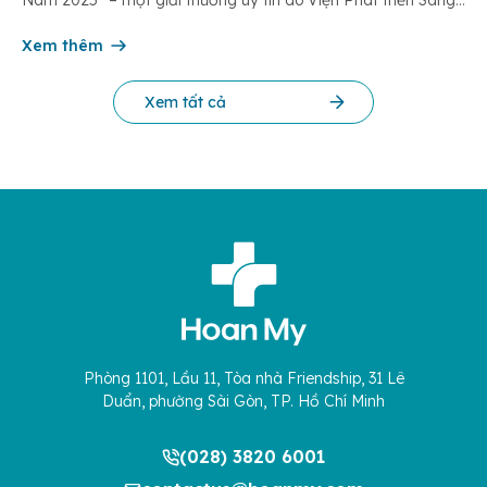
chế và Đổi mới Công nghệ phối hợp với Trung tâm Nghiên
cứu Phát triển Doanh nghiệp Châu Á […]
Xem thêm
Xem tất cả
Phòng 1101, Lầu 11, Tòa nhà Friendship, 31 Lê
Duẩn, phường Sài Gòn, TP. Hồ Chí Minh
(028) 3820 6001