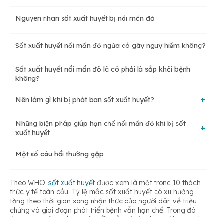
Nguyên nhân sốt xuất huyết bị nổi mẩn đỏ
Sốt xuất huyết nổi mẩn đỏ ngứa có gây nguy hiểm không?
Sốt xuất huyết nổi mẩn đỏ là có phải là sắp khỏi bệnh
không?
Nên làm gì khi bị phát ban sốt xuất huyết?
Những biện pháp giúp hạn chế nổi mẩn đỏ khi bị sốt
Nghỉ ngơi và bù nước
xuất huyết
Một số câu hổi thường gặp
Mặc quần áo thoải mái, rộng rãi
Không nên tự ý dùng các thuốc hạ nhiệt
Theo WHO,
sốt xuất huyết
được xem là một trong 10 thách
Vệ sinh cơ thể, nhà cửa sạch sẽ
thức y tế toàn cầu. Tỷ lệ mắc sốt xuất huyết có xu hướng
Không nên ra gió và tắm nước lạnh
tăng theo thời gian xong nhận thức của người dân về triệu
chứng và giai đoạn phát triển bệnh vẫn hạn chế. Trong đó