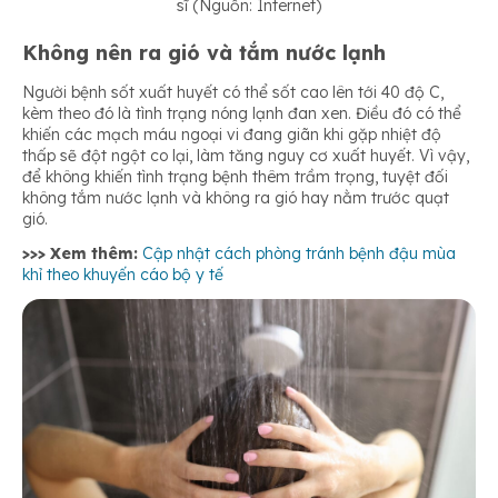
sĩ (Nguồn: Internet)
Không nên ra gió và tắm nước lạnh
Người bệnh sốt xuất huyết có thể sốt cao lên tới 40 độ C,
kèm theo đó là tình trạng nóng lạnh đan xen. Điều đó có thể
khiến các mạch máu ngoại vi đang giãn khi gặp nhiệt độ
thấp sẽ đột ngột co lại, làm tăng nguy cơ xuất huyết. Vì vậy,
để không khiến tình trạng bệnh thêm trầm trọng, tuyệt đối
không tắm nước lạnh và không ra gió hay nằm trước quạt
gió.
>>> Xem thêm:
Cập nhật cách phòng tránh bệnh đậu mùa
khỉ theo khuyến cáo bộ y tế