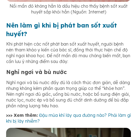
Nổi mẩn đỏ không hẳn là dấu hiệu cho thấy bệnh sốt xuất
huyết sắp khỏi hẳn (Nguồn: Internet)
Nên làm gì khi bị phát ban sốt xuất
huyết?
Khi phát hiện các nốt phát ban sốt xuất huyết, người bệnh
nên tham khảo y kiến của bác sĩ, đồng thời thực hiện chế độ
nghỉ ngơi khoa học. Để nốt mẩn đỏ mau chóng biến mất, bạn
cần lưu ý những điểm sau đây:
Nghỉ ngơi và bù nước
Nghỉ ngơi và bù nước đầy đủ là cách thức đơn giản, dễ dàng
nhưng không kém phần quan trọng giúp cơ thể “khỏe hơn”.
Nên nghỉ ngơi đủ giấc, uống bù nước, hoặc bổ sung điện giải,
nước lọc, nước ép và bổ sung đủ chất dinh dưỡng để bù đắp
phần năng lượng tiêu hao.
>>> Xem thêm:
Đậu mùa khỉ lây qua đường nào? Phải làm gì
khi bị lây nhiễm?