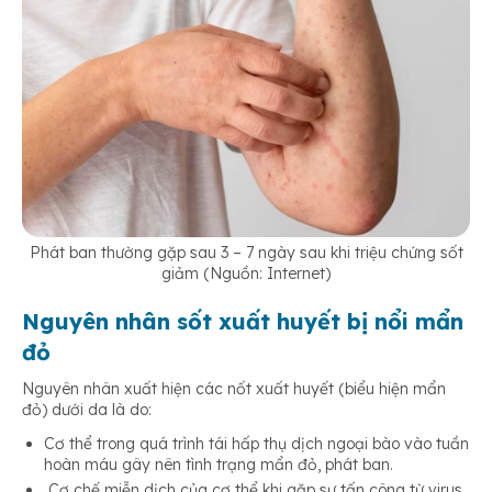
Phát ban thường gặp sau 3 – 7 ngày sau khi triệu chứng sốt
giảm (Nguồn: Internet)
Nguyên nhân sốt xuất huyết bị nổi mẩn
đỏ
Nguyên nhân xuất hiện các nốt xuất huyết (biểu hiện mẩn
đỏ) dưới da là do:
Cơ thể trong quá trình tái hấp thụ dịch ngoại bào vào tuần
hoàn máu gây nên tình trạng mẩn đỏ, phát ban.
Cơ chế miễn dịch của cơ thể khi gặp sự tấn công từ virus,