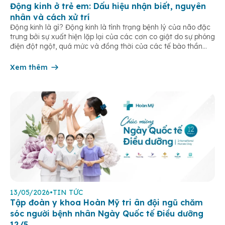
Động kinh ở trẻ em: Dấu hiệu nhận biết, nguyên
nhân và cách xử trí
Động kinh là gì? Động kinh là tình trạng bệnh lý của não đặc
trưng bởi sự xuất hiện lặp lại của các cơn co giật do sự phóng
điện đột ngột, quá mức và đồng thời của các tế bào thần
kinh trong não. Những cơn này có thể gây ra rối loạn vận […]
Xem thêm
13/05/2026
•
TIN TỨC
Tập đoàn y khoa Hoàn Mỹ tri ân đội ngũ chăm
sóc người bệnh nhân Ngày Quốc tế Điều dưỡng
12/5