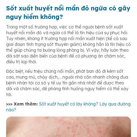
Sốt xuất huyết nổi mẩn đỏ ngứa có gây
nguy hiểm không?
Trong một số trường hợp, việc cơ thể người bệnh sốt xuất
huyết nổi mẩn đỏ và ngứa có thể là tín hiệu của sự phục hồi.
Tuy nhiên, không ít trường hợp nổi mẩn xuất hiện (kể cả sau
giai đoạn tình trạng sốt thuyên giảm) không hẳn là tín hiệu có
thể giúp chúng ta buông lỏng phòng bị. Vì vậy, hãy luôn theo
dõi sát sao diễn biến của bệnh để có phương án chăm sóc,
điều trị kịp thời.
Đặc biệt, nếu triệu chứng nổi mẩn, phát ban đỏ đi kèm sốt
cao, mưng mủ, chảy dịch,… người nhà cần nhanh chóng đưa
bệnh nhân tới cơ sở y tế uy tín gần nhà nhất để được theo
dõi và chăm sóc, đề phòng tình huống nguy hiểm có thể xảy
tới.
>>> Xem thêm:
Sốt xuất huyết có lây không? Lây qua đường
nào?