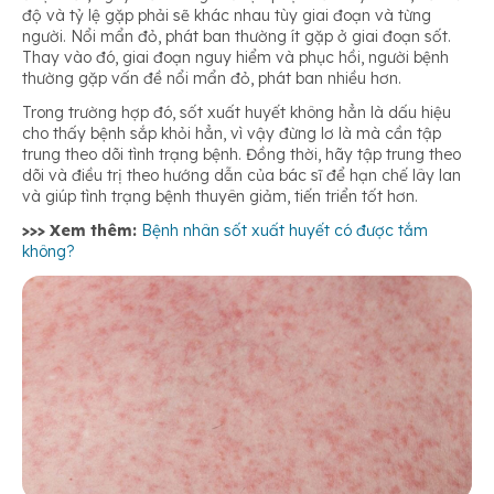
độ và tỷ lệ gặp phải sẽ khác nhau tùy giai đoạn và từng
người. Nổi mẩn đỏ, phát ban thường ít gặp ở giai đoạn sốt.
Thay vào đó, giai đoạn nguy hiểm và phục hồi, người bệnh
thường gặp vấn đề nổi mẩn đỏ, phát ban nhiều hơn.
Trong trường hợp đó, sốt xuất huyết không hẳn là dấu hiệu
cho thấy bệnh sắp khỏi hẳn, vì vậy đừng lơ là mà cần tập
trung theo dõi tình trạng bệnh. Đồng thời, hãy tập trung theo
dõi và điều trị theo hướng dẫn của bác sĩ để hạn chế lây lan
và giúp tình trạng bệnh thuyên giảm, tiến triển tốt hơn.
>>> Xem thêm:
Bệnh nhân sốt xuất huyết có được tắm
không?