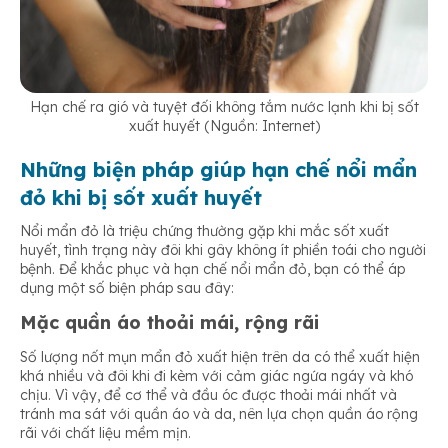
Hạn chế ra gió và tuyệt đối không tắm nước lạnh khi bị sốt
xuất huyết (Nguồn: Internet)
Những biện pháp giúp hạn chế nổi mẩn
đỏ khi bị sốt xuất huyết
Nổi mẩn đỏ là triệu chứng thường gặp khi mắc sốt xuất
huyết, tình trạng này đôi khi gây không ít phiền toái cho người
bệnh. Để khắc phục và hạn chế nổi mẩn đỏ, bạn có thể áp
dụng một số biện pháp sau đây:
Mặc quần áo thoải mái, rộng rãi
Số lượng nốt mụn mẩn đỏ xuất hiện trên da có thể xuất hiện
khá nhiều và đôi khi đi kèm với cảm giác ngứa ngáy và khó
chịu. Vì vậy, để cơ thể và đầu óc được thoải mái nhất và
tránh ma sát với quần áo và da, nên lựa chọn quần áo rộng
rãi với chất liệu mềm mịn.