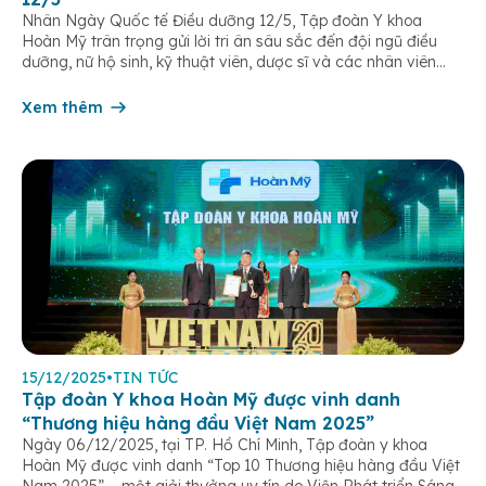
Nhân Ngày Quốc tế Điều dưỡng 12/5, Tập đoàn Y khoa
Hoàn Mỹ trân trọng gửi lời tri ân sâu sắc đến đội ngũ điều
dưỡng, nữ hộ sinh, kỹ thuật viên, dược sĩ và các nhân viên
chăm sóc người bệnh trên toàn hệ thống – những người luôn
âm thầm đồng hành trên […]
Xem thêm
15/12/2025
•
TIN TỨC
Tập đoàn Y khoa Hoàn Mỹ được vinh danh
“Thương hiệu hàng đầu Việt Nam 2025”
Ngày 06/12/2025, tại TP. Hồ Chí Minh, Tập đoàn y khoa
Hoàn Mỹ được vinh danh “Top 10 Thương hiệu hàng đầu Việt
Nam 2025” – một giải thưởng uy tín do Viện Phát triển Sáng