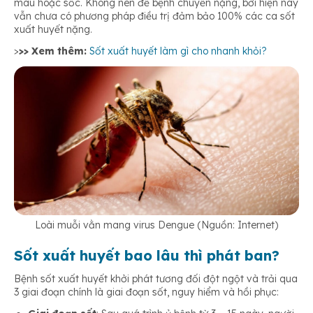
máu hoặc sốc. Không nên để bệnh chuyển nặng, bởi hiện nay
vẫn chưa có phương pháp điều trị đảm bảo 100% các ca sốt
xuất huyết nặng.
>
>> Xem thêm:
Sốt xuất huyết làm gì cho nhanh khỏi?
Loài muỗi vằn mang virus Dengue (Nguồn: Internet)
Sốt xuất huyết bao lâu thì phát ban?
Bệnh sốt xuất huyết khởi phát tương đối đột ngột và trải qua
3 giai đoạn chính là giai đoạn sốt, nguy hiểm và hồi phục: