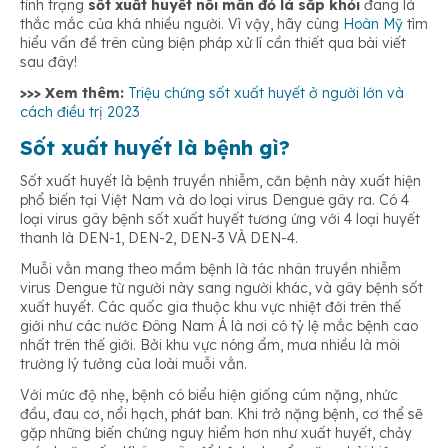
tình trạng
sốt xuất huyết nổi mẩn đỏ là sắp khỏi
đang là
Tăng cường miễn dịch
thắc mắc của khá nhiều người. Vì vậy, hãy cùng
Hoàn Mỹ
tìm
hiểu vấn đề trên cùng biện pháp xử lí cần thiết qua bài viết
sau đây!
>>> Xem thêm:
Triệu chứng sốt xuất huyết ở người lớn và
cách điều trị 2023
Sốt xuất huyết là bệnh gì?
Sốt xuất huyết là bệnh truyền nhiễm, căn bệnh này xuất hiện
phổ biến tại Việt Nam và do loại virus Dengue gây ra. Có 4
loại virus gây bệnh sốt xuất huyết tương ứng với 4 loại huyết
thanh là DEN-1, DEN-2, DEN-3 VÀ DEN-4.
Muỗi vằn mang theo mầm bệnh là tác nhân truyền nhiễm
virus Dengue từ người này sang người khác, và gây bệnh sốt
xuất huyết. Các quốc gia thuộc khu vực nhiệt đới trên thế
giới như các nước Đông Nam Á là nơi có tỷ lệ mắc bệnh cao
nhất trên thế giới. Bởi khu vực nóng ẩm, mưa nhiều là môi
trường lý tưởng của loài muỗi vằn.
Với mức độ nhẹ, bệnh có biểu hiện giống cúm nặng, nhức
đầu, đau cơ, nổi hạch, phát ban. Khi trở nặng bệnh, cơ thể sẽ
gặp những biến chứng nguy hiểm hơn như xuất huyết, chảy