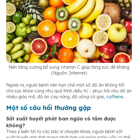
Nên tăng cường bổ sung vitamin C giúp tăng sức đề kháng
(Nguồn: Internet)
Ngoài ra, người bệnh nên hạn chế một số đồ ăn không tốt
cho sức khỏe cũng như quá trình điều trị – phục hồi như đồ ăn
nhiều giàu mỡ, đồ ăn cay nóng, đồ uống có gas,
caffeine
…
Một số câu hổi thường gặp
Sốt xuất huyết phát ban ngứa có tắm được
không?
Theo ý kiến tới từ các bác sĩ chuyên khoa, người bệnh sốt
xuất huyết gặp tình trạng phát ban và ngứa ngáy vẫn có thể