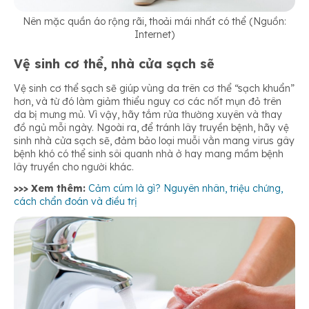
Nên mặc quần áo rộng rãi, thoải mái nhất có thể (Nguồn:
Internet)
Vệ sinh cơ thể, nhà cửa sạch sẽ
Vệ sinh cơ thể sạch sẽ giúp vùng da trên cơ thể “sạch khuẩn”
hơn, và từ đó làm giảm thiểu nguy cơ các nốt mụn đỏ trên
da bị mưng mủ. Vì vậy, hãy tắm rửa thường xuyên và thay
đồ ngủ mỗi ngày. Ngoài ra, để tránh lây truyền bệnh, hãy vệ
sinh nhà cửa sạch sẽ, đảm bảo loại muỗi vằn mang virus gây
bệnh khó có thể sinh sôi quanh nhà ở hay mang mầm bệnh
lây truyền cho người khác.
>>> Xem thêm:
Cảm cúm là gì? Nguyên nhân, triệu chứng,
cách chẩn đoán và điều trị