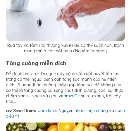
Rửa tay và tắm rửa thường xuyên để cơ thể sạch hơn, tránh
mưng mủ ở các nốt mụn (Nguồn: Internet)
Tăng cường miễn dịch
Để đánh bại virus Dengue gây bệnh sốt xuất huyết tồn tại
trong cơ thể, người bệnh cần tăng sức mạnh của hệ miễn
dịch. Phương thức thường thấy giúp tăng sức đề kháng của
cơ thể là tăng cường bổ sung chất dinh dưỡng, các loại thực
phẩm xanh – sạch và giàu
vitamin C
như rau xanh, trái cây
tươi,…
>>> Xem thêm:
Cảm lạnh: Nguyên nhân, triệu chứng và cách
điều trị