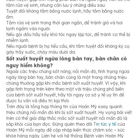
tắm rửa vệ sinh, nhưng cần lưu ý những điều sau:
Tuyệt đối không tắm bằng nước lạnh, hãy tắm bằng nước
ấm.
Tắm rửa vệ sinh trong thời gian ngắn, để tránh gió và hơi
lạnh ngấm vào người.
Nếu gội đầu hãy sấy khô tóc ngay lập tức, để tránh cơ thể bị
nhiễm lạnh.
Nếu người bệnh bị hạ tiểu cầu, khi tắm tuyệt đối không kỳ cọ
gây trầy xước, chảy máu dưới da.
Sốt xuất huyết ngứa lòng bàn tay, bàn chân có
nguy hiểm không?
Ngoài các triệu chứng sốt nóng, nổi mẩn đó, tình trạng ngứa
ngáy lòng bàn tay, bàn chân cũng là một trong những triệu
chứng thường gặp khi mắc bệnh sốt xuất huyết. Vì vậy, khi
gặp tình trạng trên kèm theo một vài triệu chứng phổ biến
của bệnh sốt xuất huyết, hãy tới ngay cơ sở y tế uy tín để
được tư vấn và điều trị kịp thời.
Trên đây là tổng hợp thông tin của Hoàn Mỹ xoay quanh
triệu chứng nổi mẩn đỏ khi bị sốt xuất huyết. Hy vọng bài viết
trên có thể giải đáp thắc mắc sốt xuất huyết nổi mẩn đỏ là
sắp khỏi của bạn đọc. Đừng quên theo dõi
Tin tức y tế
của
Hoàn Mỹ mỗi ngày để cập nhập kiến thức chăm sóc – sức
khỏe hàng ngày. Liên hệ với hệ thống Bệnh viện Hoàn Mỹ