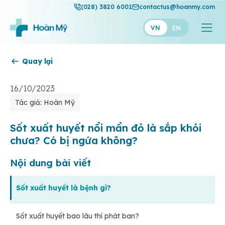
(028) 3820 6001
contactus@hoanmy.com
VN
EN
Quay lại
Hoàn Mỹ
Hoàn Mỹ Gold
16/10/2023
Tác giả: Hoàn Mỹ
Hạnh Phúc
Thuận Mỹ
Sốt xuất huyết nổi mẩn đỏ là sắp khỏi
chưa? Có bị ngứa không?
Nội dung bài viết
Sốt xuất huyết là bệnh gì?
Sốt xuất huyết bao lâu thì phát ban?