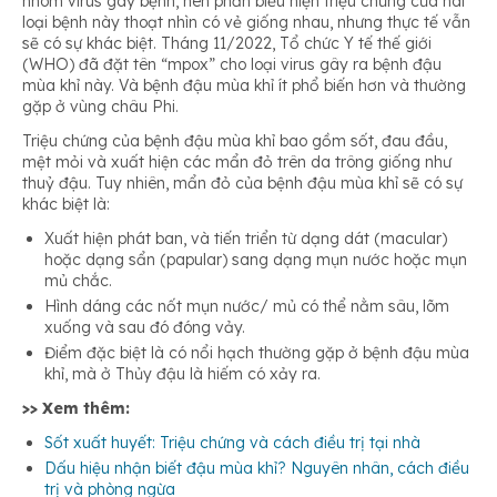
nhóm virus gây bệnh, nên phần biểu hiện triệu chứng của hai
loại bệnh này thoạt nhìn có vẻ giống nhau, nhưng thực tế vẫn
sẽ có sự khác biệt. Tháng 11/2022, Tổ chức Y tế thế giới
(WHO) đã đặt tên “mpox” cho loại virus gây ra bệnh đậu
mùa khỉ này. Và bệnh đậu mùa khỉ ít phổ biến hơn và thường
gặp ở vùng châu Phi.
Triệu chứng của bệnh đậu mùa khỉ bao gồm sốt, đau đầu,
mệt mỏi và xuất hiện các mẩn đỏ trên da trông giống như
thuỷ đậu. Tuy nhiên, mẩn đỏ của bệnh đậu mùa khỉ sẽ có sự
khác biệt là:
Xuất hiện phát ban, và tiến triển từ dạng dát (macular)
hoặc dạng sẩn (papular) sang dạng mụn nước hoặc mụn
mủ chắc.
Hình dáng các nốt mụn nước/ mủ có thể nằm sâu, lõm
xuống và sau đó đóng vảy.
Điểm đặc biệt là có nổi hạch thường gặp ở bệnh đậu mùa
khỉ, mà ở Thủy đậu là hiếm có xảy ra.
>> Xem thêm:
Sốt xuất huyết: Triệu chứng và cách điều trị tại nhà
Dấu hiệu nhận biết đậu mùa khỉ? Nguyên nhân, cách điều
trị và phòng ngừa