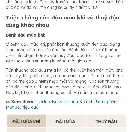
khỉ cũng có khả năng lây truyền cho thai nhi. Trẻ sơ sinh tiếp
xúc da kề da với mẹ cũng sẽ bị lây nhiễm virus.
Triệu chứng của đậu mùa khỉ và thuỷ đậu
cũng khác nhau
Bệnh đậu mùa khỉ:
Ở bệnh đậu mùa khỉ, phát ban thường xuất hiện dưới dạng
mụn nước và mụn mủ cùng lúc. Bệnh đậu mùa khỉ thường
diễn tiến chậm hơn so với thuỷ đậu. Các tổn thương có thể
tiếp tục xuất hiện trong khoảng thời gian dài.
Tổn thương của đậu mùa khỉ có thể xuất hiện trên mặt, lòng
bàn tay, lòng bàn chân, cơ quan sinh dục, hậu môn và thậm
chí có thể gặp ở niêm mạc mắt và miệng. Các tổn thương
của đậu mùa khỉ thường lớn hơn và có xu hướng để lại sẹo.
Đặc biệt, bệnh nhân thường có sốt và nổi hạch toàn thân.
>> Xem thêm
:
Giời leo: Nguyên nhân & cách điều trị bệnh
triệt để, hiệu quả