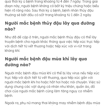
qua thời kỳ ủ bệnh trong khoảng từ 4 đến 7 ngày. Trong giai
đoạn này, người bệnh không có bất kỳ triệu chứng hoặc biểu
hiện rõ ràng nào. Sau thời kỳ ủ bệnh, bệnh nhân thủy đậu
thường sẽ bắt đầu có sốt trong khoảng từ 1 đến 2 ngày.
Người mắc bệnh thủy đậu lây qua đường
nào?
Như đã đề cập ở trên, người mắc bệnh thủy đậu có thể lây
truyền bệnh cho người khác thông qua việc tiếp xúc trực tiếp
với dịch tiết từ vết thương hoặc tiếp xúc với vi-rút trong
không khí.
Người mắc bệnh đậu mùa khỉ lây qua
đường nào?
Người mắc bệnh đậu mùa khỉ có thể bị lây virus nếu tiếp xúc
trực tiếp với dịch tiết từ vết thương, qua tiếp xúc gần với
người mắc bệnh khi ho hoặc hắt hơi hoặc nói chuyện. Việc sử
dụng chung các vật dụng cá nhân như khăn, quần áo, đồ
chơi của người mắc bệnh cũng làm tăng nguy cơ nhiễm
bệnh.
Ngoài ra, phụ nữ mang thai không may nhiễm bệnh đậu mùa