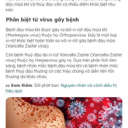
đậu mùa khỉ và thủy đậu vẫn có nhiều điểm khác biệt như
sau:
Phân biệt từ virus gây bệnh
Bệnh đậu mùa khỉ được gây ra bởi vi-rút đậu mùa khỉ
(Monkeypox virus) thuộc họ Orthopoxvirus. Đây là một loại
vi-rút khác biệt hoàn toàn so với vi-rút gây bệnh đậu mùa
(Varicella Zoster virus).
Còn bệnh thuỷ đậu do vi-rút Varicella Zoster (Varicella-Zoster
virus) thuộc họ Herpesvirus gây ra. Dựa trên phân tích lâm
sàng, bệnh nhân mắc bệnh đậu mùa khỉ và bệnh nhân mắc
bệnh thuỷ đậu thường có các triệu chứng và diễn tiến tổn
thương da khác nhau.
>> Xem thêm
: Sốt phát ban:
Nguyên nhân và cách điều trị
hiệu quả