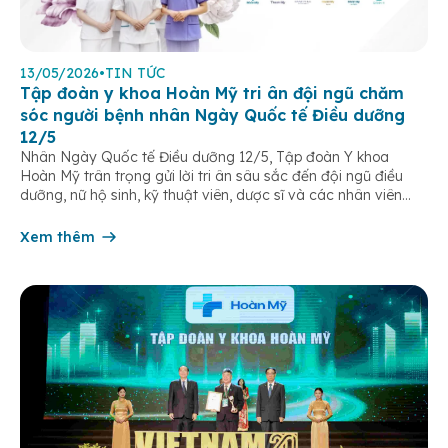
13/05/2026
•
TIN TỨC
Tập đoàn y khoa Hoàn Mỹ tri ân đội ngũ chăm
sóc người bệnh nhân Ngày Quốc tế Điều dưỡng
12/5
Nhân Ngày Quốc tế Điều dưỡng 12/5, Tập đoàn Y khoa
Hoàn Mỹ trân trọng gửi lời tri ân sâu sắc đến đội ngũ điều
dưỡng, nữ hộ sinh, kỹ thuật viên, dược sĩ và các nhân viên
chăm sóc người bệnh trên toàn hệ thống – những người luôn
âm thầm đồng hành trên […]
Xem thêm