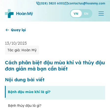
(028) 3820 6001
contactus@hoanmy.com
VN
EN
Quay lại
Hoàn Mỹ
Hoàn Mỹ Gold
13/10/2023
Tác giả: Hoàn Mỹ
Hạnh Phúc
Thuận Mỹ
Cách phân biệt đậu mùa khỉ và thủy đậu
đơn giản mà bạn cần biết
Nội dung bài viết
Bệnh đậu mùa khỉ là gì?
Bệnh thủy đậu là gì?