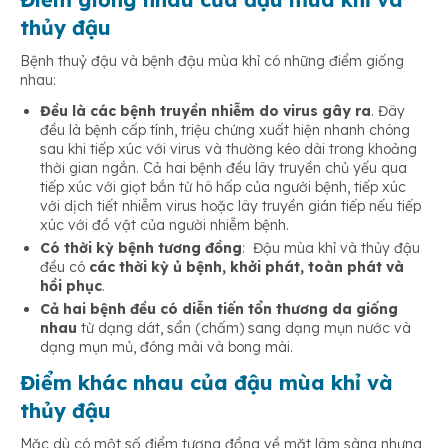
thủy đậu
Bệnh thuỷ đậu và bệnh đậu mùa khỉ có những điểm giống
nhau:
Đều là các bệnh truyền nhiễm do virus gây ra
. Đây
đều là bệnh cấp tính, triệu chứng xuất hiện nhanh chóng
sau khi tiếp xúc với virus và thường kéo dài trong khoảng
thời gian ngắn. Cả hai bệnh đều lây truyền chủ yếu qua
tiếp xúc với giọt bắn từ hô hấp của người bệnh, tiếp xúc
với dịch tiết nhiễm virus hoặc lây truyền gián tiếp nếu tiếp
xúc với đồ vật của người nhiễm bệnh.
Có thời kỳ bệnh tương đồng
: Đậu mùa khỉ và thủy đậu
đều có
các thời kỳ ủ bệnh, khởi phát, toàn phát và
hồi phục
.
Cả hai bệnh đều có diễn tiến tổn thương da giống
nhau
từ dạng dát, sẩn (chấm) sang dạng mụn nước và
dạng mụn mủ, đóng mài và bong mài.
Điểm khác nhau của đậu mùa khỉ và
thủy đậu
Mặc dù có một số điểm tương đồng về mặt lâm sàng nhưng