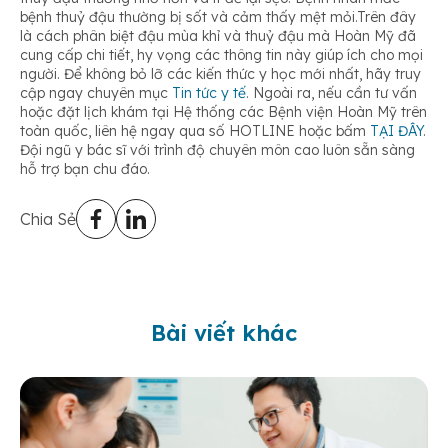
bệnh thuỷ đậu thường bị sốt và cảm thấy mệt mỏi.Trên đây
là cách phân biệt đậu mùa khỉ và thuỷ đậu mà Hoàn Mỹ đã
cung cấp chi tiết, hy vọng các thông tin này giúp ích cho mọi
người. Để không bỏ lỡ các kiến thức y học mới nhất, hãy truy
cập ngay chuyên mục
Tin tức y tế
. Ngoài ra, nếu cần tư vấn
hoặc đặt lịch khám tại Hệ thống các Bệnh viện Hoàn Mỹ trên
toàn quốc, liên hệ ngay qua số HOTLINE hoặc bấm
TẠI ĐÂY
.
Đội ngũ y bác sĩ với trình độ chuyên môn cao luôn sẵn sàng
hỗ trợ bạn chu đáo.
Chia Sẻ
Bài viết khác