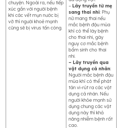
chuyện. Ngoài ra, nếu tiếp
–
Lây truyền từ mẹ
xúc gần với người bệnh
sang thai nhi
: Phụ
khi các vết mụn nước bị
nữ mang thai nếu
vỡ thì người khoẻ mạnh
mắc bệnh đậu mùa
cũng sẽ bị virus tấn công.
khỉ có thể lây bệnh
cho thai nhi, gây
nguy cơ mắc bệnh
bẩm sinh cho thai
nhi.
– Lây truyền qua
vật dụng cá nhân
:
Người mắc bệnh đậu
mùa khỉ có thể phát
tán vi-rút ra các vật
dụng cá nhân. Nếu
người khỏe mạnh sử
dụng chung các vật
dụng này thì khả
năng nhiễm bệnh rất
cao.