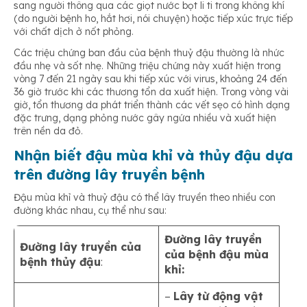
sang người thông qua các giọt nước bọt li ti trong không khí
(do người bệnh ho, hắt hơi, nói chuyện) hoặc tiếp xúc trực tiếp
với chất dịch ở nốt phỏng.
Các triệu chứng ban đầu của bệnh thuỷ đậu thường là nhức
đầu nhẹ và sốt nhẹ. Những triệu chứng này xuất hiện trong
vòng 7 đến 21 ngày sau khi tiếp xúc với virus, khoảng 24 đến
36 giờ trước khi các thương tổn da xuất hiện. Trong vòng vài
giờ, tổn thương da phát triển thành các vết sẹo có hình dạng
đặc trưng, dạng phỏng nước gây ngứa nhiều và xuất hiện
trên nền da đỏ.
Nhận biết đậu mùa khỉ và thủy đậu dựa
trên đường lây truyền bệnh
Đậu mùa khỉ và thuỷ đậu có thể lây truyền theo nhiều con
đường khác nhau, cụ thể như sau:
Đường lây truyền
Đường lây truyền của
của bệnh đậu mùa
bệnh thủy đậu
:
khỉ:
–
Lây từ động vật