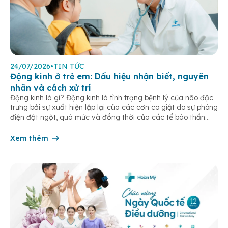
24/07/2026
•
TIN TỨC
Động kinh ở trẻ em: Dấu hiệu nhận biết, nguyên
nhân và cách xử trí
Động kinh là gì? Động kinh là tình trạng bệnh lý của não đặc
trưng bởi sự xuất hiện lặp lại của các cơn co giật do sự phóng
điện đột ngột, quá mức và đồng thời của các tế bào thần
kinh trong não. Những cơn này có thể gây ra rối loạn vận […]
Xem thêm