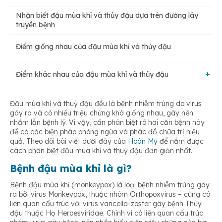
Nhận biết đậu mùa khỉ và thủy đậu dựa trên đường lây
truyền bệnh
Điểm giống nhau của đậu mùa khỉ và thủy đậu
Điểm khác nhau của đậu mùa khỉ và thủy đậu
Phân biệt từ virus gây bệnh
Đậu mùa khỉ và thuỷ đậu đều là bệnh nhiễm trùng do virus
gây ra và có nhiều triệu chứng khá giống nhau, gây nên
nhầm lẫn bệnh lý. Vì vậy, cần phân biệt rõ hai căn bệnh này
để có các biện pháp phòng ngừa và phác đồ chữa trị hiệu
Sự khác biệt về thời kỳ ủ bệnh
quả. Theo dõi bài viết dưới đây của
Hoàn Mỹ
để nắm được
cách phân biệt đậu mùa khỉ và thuỷ đậu đơn giản nhất.
Bệnh đậu mùa khỉ là gì?
Triệu chứng của đậu mùa khỉ và thuỷ đậu cũng khác nhau
Bệnh đậu mùa khỉ (monkeypox) là loại bệnh nhiễm trùng gây
ra bởi virus Monkeypox, thuộc nhóm Orthopoxvirus – cũng có
liên quan cấu trúc với virus varicella-zoster gây bệnh Thủy
đậu thuộc Họ Herpesviridae. Chính vì có liên quan cấu trúc