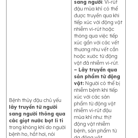
sang người
: Vi-rút
đậu mùa khỉ có thể
được truyền qua khi
tiếp xúc với động vật
nhiễm vi-rút hoặc
thông qua việc tiếp
xúc gần với các vết
thương như vết cắn
hoặc xước từ động
vật đã nhiễm vi-rút.
– Lây truyền qua
sản phẩm từ động
vật:
Người có thể bị
nhiễm bệnh khi tiếp
xúc với các sản
Bệnh thủy đậu chủ yếu
phẩm từ động vật
lây truyền từ người
nhiễm vi-rút đậu
sang người thông qua
mùa khỉ như: thịt
các giọt nước bọt li ti
động vật nhiễm
trong không khí do người
bệnh, sản phẩm từ
bệnh ho, hắt hơi, nói
da động vật.