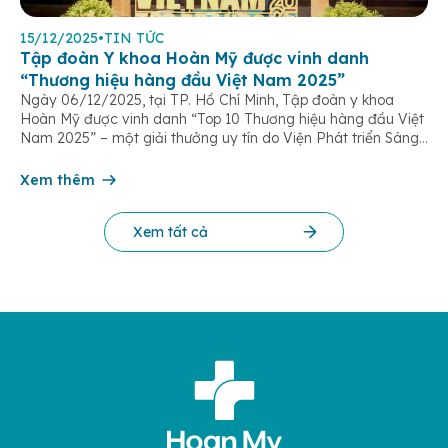
15/12/2025
•
TIN TỨC
Tập đoàn Y khoa Hoàn Mỹ được vinh danh
“Thương hiệu hàng đầu Việt Nam 2025”
Ngày 06/12/2025, tại TP. Hồ Chí Minh, Tập đoàn y khoa
Hoàn Mỹ được vinh danh “Top 10 Thương hiệu hàng đầu Việt
Nam 2025” – một giải thưởng uy tín do Viện Phát triển Sáng
chế và Đổi mới Công nghệ phối hợp với Trung tâm Nghiên
cứu Phát triển Doanh nghiệp Châu Á […]
Xem thêm
Xem tất cả