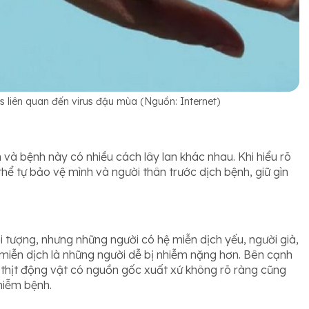
us liên quan đến virus đậu mùa (Nguồn: Internet)
và bệnh này có nhiều cách lây lan khác nhau. Khi hiểu rõ
hể tự bảo vệ mình và người thân trước dịch bệnh, giữ gìn
i tượng, nhưng những người có hệ miễn dịch yếu, người già,
miễn dịch là những người dễ bị nhiễm nặng hơn. Bên cạnh
ụ thịt động vật có nguồn gốc xuất xứ không rõ ràng cũng
hiễm bệnh.