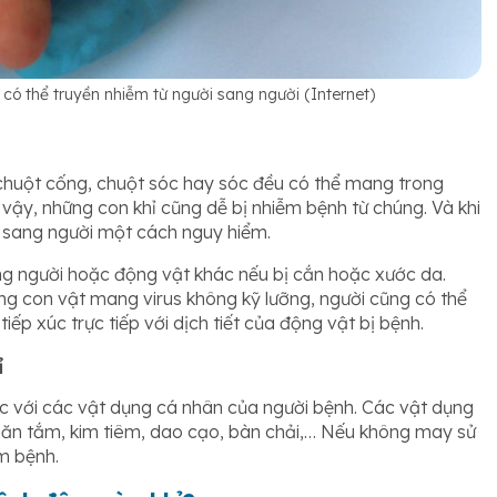
ó thể truyền nhiễm từ người sang người (Internet)
chuột cống, chuột sóc hay sóc đều có thể mang trong
y, những con khỉ cũng dễ bị nhiễm bệnh từ chúng. Và khi
ật sang người một cách nguy hiểm.
ng người hoặc động vật khác nếu bị cắn hoặc xước da.
ững con vật mang virus không kỹ lưỡng, người cũng có thể
ếp xúc trực tiếp với dịch tiết của động vật bị bệnh.
ỉ
xúc với các vật dụng cá nhân của người bệnh. Các vật dụng
hăn tắm, kim tiêm, dao cạo, bàn chải,… Nếu không may sử
m bệnh.