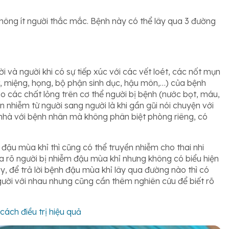
hông ít người thắc mắc. Bệnh này có thể lây qua 3 đường
 và người khi có sự tiếp xúc với các vết loét, các nốt mụn
 miệng, họng, bộ phận sinh dục, hậu môn,…) của bệnh
 các chất lỏng trên cơ thể người bị bệnh (nước bọt, máu,
n nhiễm từ người sang người là khi gần gũi nói chuyện với
nhà với bệnh nhân mà không phân biệt phòng riêng, có
đậu mùa khỉ thì cũng có thể truyền nhiễm cho thai nhi
ưa rõ người bị nhiễm đậu mùa khỉ nhưng không có biểu hiện
y, để trả lời bệnh đậu mùa khỉ lây qua đường nào thì có
người với nhau nhưng cũng cần thêm nghiên cứu để biết rõ
ách điều trị hiệu quả