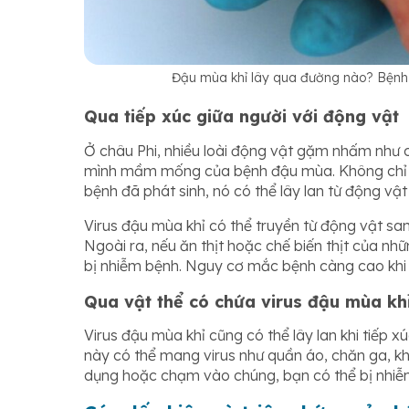
Đậu mùa khỉ lây qua đường nào? Bệnh c
Qua tiếp xúc giữa người với động vật
Ở châu Phi, nhiều loài động vật gặm nhấm như 
mình mầm mống của bệnh đậu mùa. Không chỉ vậ
bệnh đã phát sinh, nó có thể lây lan từ động v
Virus đậu mùa khỉ có thể truyền từ động vật sa
Ngoài ra, nếu ăn thịt hoặc chế biến thịt của nh
bị nhiễm bệnh. Nguy cơ mắc bệnh càng cao khi ti
Qua vật thể có chứa virus đậu mùa kh
Virus đậu mùa khỉ cũng có thể lây lan khi tiếp 
này có thể mang virus như quần áo, chăn ga, k
dụng hoặc chạm vào chúng, bạn có thể bị nhiễ