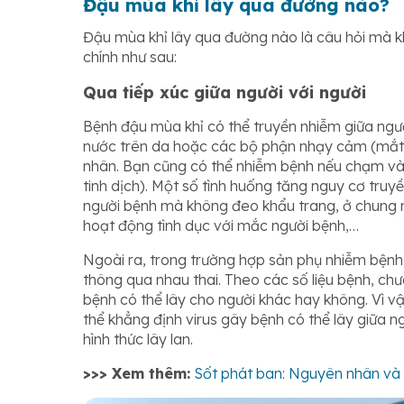
Đậu mùa khỉ lây qua đường nào?
Đậu mùa khỉ lây qua đường nào là câu hỏi mà k
chính như sau:
Qua tiếp xúc giữa người với người
Bệnh đậu mùa khỉ có thể truyền nhiễm giữa người
nước trên da hoặc các bộ phận nhạy cảm (mắt,
nhân. Bạn cũng có thể nhiễm bệnh nếu chạm vào
tinh dịch). Một số tình huống tăng nguy cơ truyề
người bệnh mà không đeo khẩu trang, ở chung 
hoạt động tình dục với mắc người bệnh,…
Ngoài ra, trong trường hợp sản phụ nhiễm bệnh 
thông qua nhau thai. Theo các số liệu bệnh, ch
bệnh có thể lây cho người khác hay không. Vì vậ
thể khẳng định virus gây bệnh có thể lây giữa 
hình thức lây lan.
>>> Xem thêm:
Sốt phát ban: Nguyên nhân và c