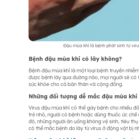
Đậu mùa khỉ là bệnh phát sinh từ vir
Bệnh đậu mùa khỉ có lây không?
Bệnh đậu mùa khỉ là một loại bệnh truyền nhiễm 
được bệnh lây qua đường nào, mọi người sẽ có t
sức khỏe cho cả bản thân và cộng đồng.
Những đối tượng dễ mắc đậu mùa khỉ
Virus đậu mùa khỉ có thể gây bệnh cho nhiều đố
trẻ nhỏ, người có bệnh hoặc dùng thuốc ức chế 
đó, những người ăn uống không vệ sinh, tiêu th
có thể mắc bệnh do lây từ virus ở động vật bị n