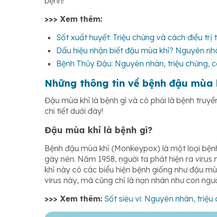
bệnh!
>>> Xem thêm:
Sốt xuất huyết: Triệu chứng và cách điều trị 
Dấu hiệu nhận biết đậu mùa khỉ? Nguyên nhâ
Bệnh Thủy Đậu: Nguyên nhân, triệu chứng, c
Những thông tin về bệnh đậu mùa k
Đậu mùa khỉ là bệnh gì và có phải là bệnh truy
chi tiết dưới đây!
Đậu mùa khỉ là bệnh gì?
Bệnh đậu mùa khỉ (Monkeypox) là một loại bệnh
gây nên. Năm 1958, người ta phát hiện ra virus
khỉ này có các biểu hiện bệnh giống như đậu mùa
virus này, mà cũng chỉ là nạn nhân như con ngườ
>>> Xem thêm:
Sốt siêu vi: Nguyên nhân, triệu