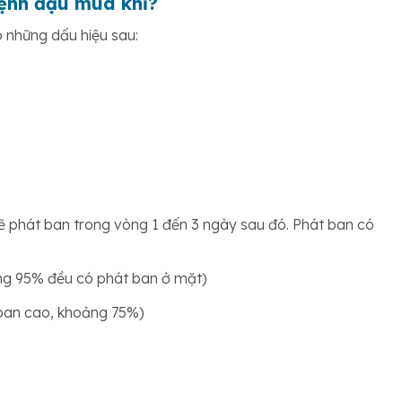
bệnh đậu mùa khỉ?
ó những dấu hiệu sau:
sẽ phát ban trong vòng 1 đến 3 ngày sau đó. Phát ban có
ảng 95% đều có phát ban ở mặt)
 ban cao, khoảng 75%)