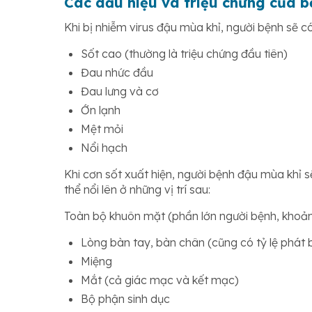
Các dấu hiệu và triệu chứng của 
Khi bị nhiễm virus đậu mùa khỉ, người bệnh sẽ c
Sốt cao (thường là triệu chứng đầu tiên)
Đau nhức đầu
Đau lưng và cơ
Ớn lạnh
Mệt mỏi
Nổi hạch
Khi cơn sốt xuất hiện, người bệnh đậu mùa khỉ 
thể nổi lên ở những vị trí sau:
Toàn bộ khuôn mặt (phần lớn người bệnh, kho
Lòng bàn tay, bàn chân (cũng có tỷ lệ phát
Miệng
Mắt (cả giác mạc và kết mạc)
Bộ phận sinh dục