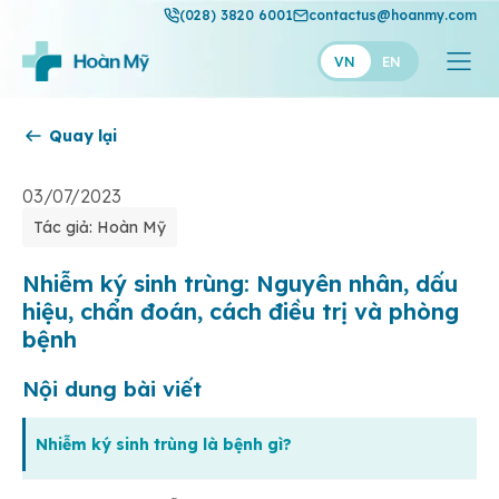
(028) 3820 6001
contactus@hoanmy.com
VN
EN
Quay lại
Hoàn Mỹ
Hoàn Mỹ Gold
03/07/2023
Tác giả: Hoàn Mỹ
Hạnh Phúc
Thuận Mỹ
Nhiễm ký sinh trùng: Nguyên nhân, dấu
hiệu, chẩn đoán, cách điều trị và phòng
bệnh
Nội dung bài viết
Nhiễm ký sinh trùng là bệnh gì?