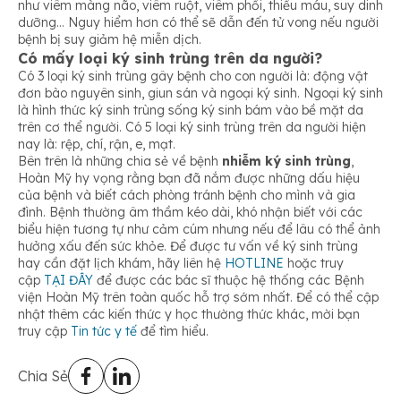
như viêm màng não, viêm ruột, viêm phổi, thiếu máu, suy dinh
dưỡng… Nguy hiểm hơn có thể sẽ dẫn đến tử vong nếu người
bệnh bị suy giảm hệ miễn dịch.
Có mấy loại ký sinh trùng trên da người?
Có 3 loại ký sinh trùng gây bệnh cho con người là: động vật
đơn bào nguyên sinh, giun sán và ngoại ký sinh. Ngoại ký sinh
là hình thức ký sinh trùng sống ký sinh bám vào bề mặt da
trên cơ thể người. Có 5 loại ký sinh trùng trên da người hiện
nay là: rệp, chí, rận, e, mạt.
Bên trên là những chia sẻ về bệnh
nhiễm ký sinh trùng
,
Hoàn Mỹ hy vọng rằng bạn đã nắm được những dấu hiệu
của bệnh và biết cách phòng tránh bệnh cho mình và gia
đình. Bệnh thường âm thầm kéo dài, khó nhận biết với các
biểu hiện tương tự như cảm cúm nhưng nếu để lâu có thể ảnh
hưởng xấu đến sức khỏe. Để được tư vấn về ký sinh trùng
hay cần đặt lịch khám, hãy liên hệ
HOTLINE
hoặc truy
cập
TẠI ĐÂY
để được các bác sĩ thuộc hệ thống các Bệnh
viện Hoàn Mỹ trên toàn quốc hỗ trợ sớm nhất. Để có thể cập
nhật thêm các kiến thức y học thường thức khác, mời bạn
truy cập
Tin tức y tế
để tìm hiểu.
Chia Sẻ