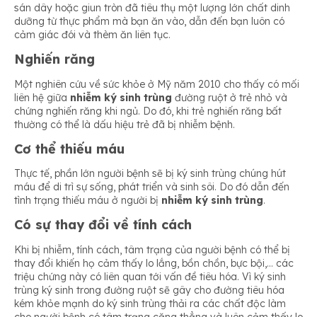
sán dây hoặc giun tròn đã tiêu thụ một lượng lớn chất dinh
dưỡng từ thực phẩm mà bạn ăn vào, dẫn đến bạn luôn có
cảm giác đói và thèm ăn liên tục.
Nghiến răng
Một nghiên cứu về sức khỏe ở Mỹ năm 2010 cho thấy có mối
liên hệ giữa
nhiễm ký sinh trùng
đường ruột ở trẻ nhỏ và
chứng nghiến răng khi ngủ. Do đó, khi trẻ nghiến răng bất
thường có thể là dấu hiệu trẻ đã bị nhiễm bệnh.
Cơ thể thiếu máu
Thực tế, phần lớn người bệnh sẽ bị ký sinh trùng chúng hút
máu để di trì sự sống, phát triển và sinh sôi. Do đó dẫn đến
tình trạng thiếu máu ở người bị
nhiễm ký sinh trùng
.
Có sự thay đổi về tính cách
Khi bị nhiễm, tính cách, tâm trạng của người bệnh có thể bị
thay đổi khiến họ cảm thấy lo lắng, bồn chồn, bực bội,… các
triệu chứng này có liên quan tới vấn đề tiêu hóa. Vì ký sinh
trùng ký sinh trong đường ruột sẽ gây cho đường tiêu hóa
kém khỏe mạnh do ký sinh trùng thải ra các chất độc làm
cho người bệnh có tâm trạng căng thẳng và luôn cảm thấy lo