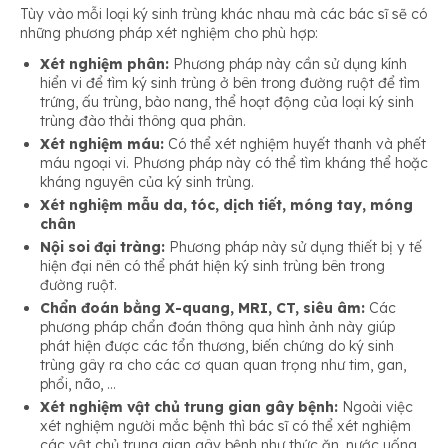
Tùy vào mỗi loại ký sinh trùng khác nhau mà các bác sĩ sẽ có
những phương pháp xét nghiệm cho phù hợp:
Xét nghiệm phân:
Phương pháp này cần sử dụng kính
hiển vi để tìm ký sinh trùng ở bên trong đường ruột để tìm
trứng, ấu trùng, bào nang, thể hoạt động của loại ký sinh
trùng đào thải thông qua phân.
Xét nghiệm máu:
Có thể xét nghiệm huyết thanh và phết
máu ngoại vi. Phương pháp này có thể tìm kháng thể hoặc
kháng nguyên của ký sinh trùng.
Xét nghiệm mẫu da, tóc, dịch tiết, móng tay, móng
chân
Nội soi đại tràng:
Phương pháp này sử dụng thiết bị y tế
hiện đại nên có thể phát hiện ký sinh trùng bên trong
đường ruột.
Chẩn đoán bằng X-quang, MRI, CT, siêu âm:
Các
phương pháp chẩn đoán thông qua hình ảnh này giúp
phát hiện được các tổn thương, biến chứng do ký sinh
trùng gây ra cho các cơ quan quan trọng như tim, gan,
phổi, não, …
Xét nghiệm vật chủ trung gian gây bệnh:
Ngoài việc
xét nghiệm người mắc bệnh thì bác sĩ có thể xét nghiệm
các vật chủ trung gian gây bệnh như thức ăn, nước uống,