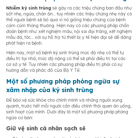
Nhiễm ký sinh trùng
sẽ gây ra các triệu chứng ban đầu như
sốt nhẹ, ngứa, chán ăn… tuy nhiên các triệu chứng nhẹ này có
thể người bệnh sẽ bỏ qua vì nó giống triệu chứng của bệnh
cảm cúm thông thường. Hiện nay có các phương pháp chẩn
đoán bệnh như: xét nghiệm máu, nội soi đại tràng, xét nghiệm
mẫu da, tóc… với sự hỗ trợ từ thiết bị y tế hiện đại sẽ dễ dàng
phát hiện ra bệnh.
Hiện nay, một số bệnh ký sinh trùng mức độ nhẹ có thể tự
điều trị tại nhà, mức độ nặng có thể sẽ phải điều trị tại các
cơ sở y tế. Tuy nhiên các phương pháp điều trị phải có sự
hướng dẫn và phác đồ của Bộ Y Tế.
Một số phương pháp phòng ngừa sự
xâm nhập của ký sinh trùng
Để bảo vệ sức khỏe cho chính mình và những người xung
quanh, trước hết mỗi người cần điều chỉnh thói quen ăn uống,
sinh hoạt của mình. Dưới đây là một số phương pháp phòng
ngừa cơ bản:
Giữ vệ sinh cá nhân sạch sẽ