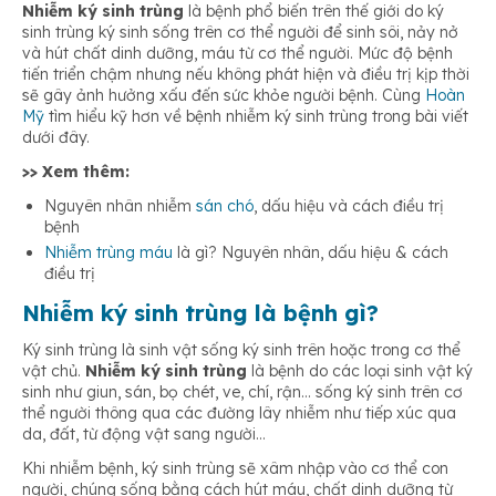
Thường xuyên có cảm giác thèm ăn
Nhiễm ký sinh trùng
là bệnh phổ biến trên thế giới do ký
Vệ sinh đồ dùng cá nhân và môi trường sống xung quanh
sinh trùng ký sinh sống trên cơ thể người để sinh sôi, nảy nở
thường xuyên
và hút chất dinh dưỡng, máu từ cơ thể người. Mức độ bệnh
tiến triển chậm nhưng nếu không phát hiện và điều trị kịp thời
Nghiến răng
sẽ gây ảnh hưởng xấu đến sức khỏe người bệnh. Cùng
Hoàn
Ăn uống hợp vệ sinh
Mỹ
tìm hiểu kỹ hơn về bệnh nhiễm ký sinh trùng trong bài viết
dưới đây.
Cơ thể thiếu máu
>> Xem thêm:
Tẩy giun định kỳ
Nguyên nhân nhiễm
sán chó
, dấu hiệu và cách điều trị
bệnh
Có sự thay đổi về tính cách
Nhiễm trùng máu
là gì? Nguyên nhân, dấu hiệu & cách
Trang bị quần áo kỹ khi đi khám phá những nơi hoang dã
điều trị
Nhiễm ký sinh trùng là bệnh gì?
Ký sinh trùng là sinh vật sống ký sinh trên hoặc trong cơ thể
vật chủ.
Nhiễm ký sinh trùng
là bệnh do các loại sinh vật ký
sinh như giun, sán, bọ chét, ve, chí, rận… sống ký sinh trên cơ
thể người thông qua các đường lây nhiễm như tiếp xúc qua
da, đất, từ động vật sang người…
Khi nhiễm bệnh, ký sinh trùng sẽ xâm nhập vào cơ thể con
người, chúng sống bằng cách hút máu, chất dinh dưỡng từ