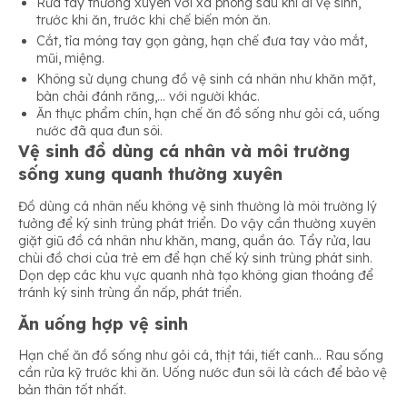
Rửa tay thường xuyên với xà phòng sau khi đi vệ sinh,
trước khi ăn, trước khi chế biến món ăn.
Cắt, tỉa móng tay gọn gàng, hạn chế đưa tay vào mắt,
mũi, miệng.
Không sử dụng chung đồ vệ sinh cá nhân như khăn mặt,
bàn chải đánh răng,… với người khác.
Ăn thực phẩm chín, hạn chế ăn đồ sống như gỏi cá, uống
nước đã qua đun sôi.
Vệ sinh đồ dùng cá nhân và môi trường
sống xung quanh thường xuyên
Đồ dùng cá nhân nếu không vệ sinh thường là môi trường lý
tưởng để ký sinh trùng phát triển. Do vậy cần thường xuyên
giặt giũ đồ cá nhân như khăn, mang, quần áo. Tẩy rửa, lau
chùi đồ chơi của trẻ em để hạn chế ký sinh trùng phát sinh.
Dọn dẹp các khu vực quanh nhà tạo không gian thoáng để
tránh ký sinh trùng ẩn nấp, phát triển.
Ăn uống hợp vệ sinh
Hạn chế ăn đồ sống như gỏi cá, thịt tái, tiết canh… Rau sống
cần rửa kỹ trước khi ăn. Uống nước đun sôi là cách để bảo vệ
bản thân tốt nhất.