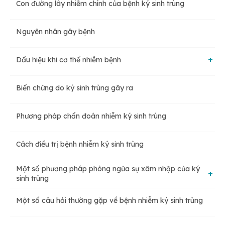
Con đường lây nhiễm chính của bệnh ký sinh trùng
Nguyên nhân gây bệnh
Dấu hiệu khi cơ thể nhiễm bệnh
Biến chứng do ký sinh trùng gây ra
Bị ngứa da, nổi mề đay
Phương pháp chẩn đoán nhiễm ký sinh trùng
Đường tiêu hóa kém
Cách điều trị bệnh nhiễm ký sinh trùng
Xuất hiện cảm giác ngứa ở hậu môn
Một số phương pháp phòng ngừa sự xâm nhập của ký
sinh trùng
Suy nhược cơ thể
Một số câu hỏi thường gặp về bệnh nhiễm ký sinh trùng
Giữ vệ sinh cá nhân sạch sẽ