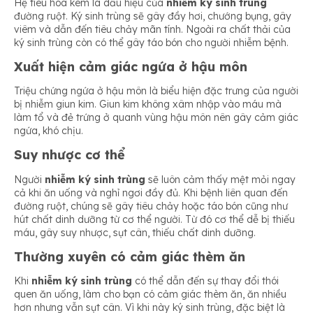
Hệ tiêu hóa kém là dấu hiệu của
nhiễm ký sinh trùng
đường ruột. Ký sinh trùng sẽ gây đầy hơi, chướng bụng, gây
viêm và dẫn đến tiêu chảy mãn tính. Ngoài ra chất thải của
ký sinh trùng còn có thể gây táo bón cho người nhiễm bệnh.
Xuất hiện cảm giác ngứa ở hậu môn
Triệu chứng ngứa ở hậu môn là biểu hiện đặc trưng của người
bị nhiễm giun kim. Giun kim không xâm nhập vào máu mà
làm tổ và đẻ trứng ở quanh vùng hậu môn nên gây cảm giác
ngứa, khó chịu.
Suy nhược cơ thể
Người
nhiễm ký sinh trùng
sẽ luôn cảm thấy mệt mỏi ngay
cả khi ăn uống và nghỉ ngơi đầy đủ. Khi bệnh liên quan đến
đường ruột, chúng sẽ gây tiêu chảy hoặc táo bón cũng như
hút chất dinh dưỡng từ cơ thể người. Từ đó cơ thể dễ bị thiếu
máu, gây suy nhược, sụt cân, thiếu chất dinh dưỡng.
Thường xuyên có cảm giác thèm ăn
Khi
nhiễm ký sinh trùng
có thể dẫn đến sự thay đổi thói
quen ăn uống, làm cho bạn có cảm giác thèm ăn, ăn nhiều
hơn nhưng vẫn sụt cân. Vì khi này ký sinh trùng, đặc biệt là