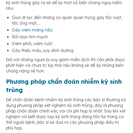
ký sinh trùng gây ra sẽ để lại một số biến chứng nguy hiểm
như:
Giun đi lạc đến những cơ quan quan trọng gây tắc ruột,
tắc ống mật, ..
Gây
viêm màng não
.
Rối loạn tim mạch.
Viêm phổi, viêm ruột.
Gây thiếu máu, suy dinh dưỡng.
Đối với những người bị suy giảm miễn dịch thì cần phải được
phát hiện và chưa trị kịp thời nếu không sẽ để lại những biến
chứng nặng nề hơn.
Phương pháp chẩn đoán nhiễm ký sinh
trùng
Để chẩn đoán bệnh nhiễm ký sinh trùng các bác sĩ thường sử
dụng phương pháp xét nghiệm ký sinh trùng, đây là phương
pháp chẩn đoán chính xác với chi phí hợp lý nhất. Sau khi xét
nghiệm và biết được loại ký sinh trùng đang tồn tại trong cơ
thể người bệnh, bác sĩ sẽ đưa ra các phương pháp điều trị
phù hợp.