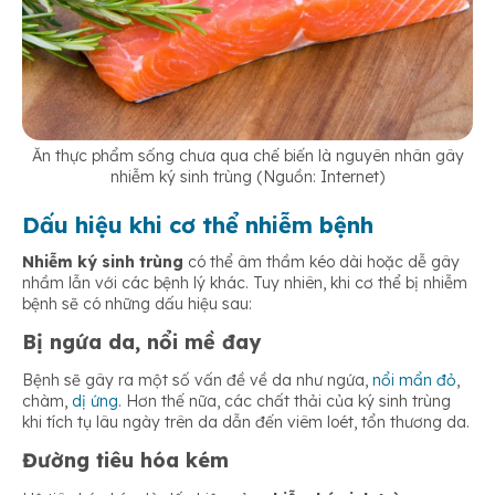
Ăn thực phẩm sống chưa qua chế biến là nguyên nhân gây
nhiễm ký sinh trùng (Nguồn: Internet)
Dấu hiệu khi cơ thể nhiễm bệnh
Nhiễm ký sinh trùng
có thể âm thầm kéo dài hoặc dễ gây
nhầm lẫn với các bệnh lý khác. Tuy nhiên, khi cơ thể bị nhiễm
bệnh sẽ có những dấu hiệu sau:
Bị ngứa da, nổi mề đay
Bệnh sẽ gây ra một số vấn đề về da như ngứa,
nổi mẩn đỏ
,
chàm,
dị ứng
. Hơn thế nữa, các chất thải của ký sinh trùng
khi tích tụ lâu ngày trên da dẫn đến viêm loét, tổn thương da.
Đường tiêu hóa kém