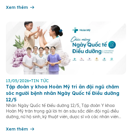
kinh trong não. Những cơn này có thể gây ra rối loạn vận […]
Xem thêm
13/05/2026
•
TIN TỨC
Tập đoàn y khoa Hoàn Mỹ tri ân đội ngũ chăm
sóc người bệnh nhân Ngày Quốc tế Điều dưỡng
12/5
Nhân Ngày Quốc tế Điều dưỡng 12/5, Tập đoàn Y khoa
Hoàn Mỹ trân trọng gửi lời tri ân sâu sắc đến đội ngũ điều
dưỡng, nữ hộ sinh, kỹ thuật viên, dược sĩ và các nhân viên
chăm sóc người bệnh trên toàn hệ thống – những người luôn
âm thầm đồng hành trên […]
Xem thêm