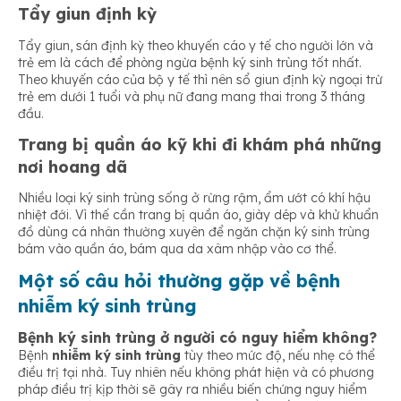
Tẩy giun định kỳ
Tẩy giun, sán định kỳ theo khuyến cáo y tế cho người lớn và
trẻ em là cách để phòng ngừa bệnh ký sinh trùng tốt nhất.
Theo khuyến cáo của bộ y tế thì nên sổ giun định kỳ ngoại trừ
trẻ em dưới 1 tuổi và phụ nữ đang mang thai trong 3 tháng
đầu.
Trang bị quần áo kỹ khi đi khám phá những
nơi hoang dã
Nhiều loại ký sinh trùng sống ở rừng rậm, ẩm ướt có khí hậu
nhiệt đới. Vì thế cần trang bị quần áo, giày dép và khử khuẩn
đồ dùng cá nhân thường xuyên để ngăn chặn ký sinh trùng
bám vào quần áo, bám qua da xâm nhập vào cơ thể.
Một số câu hỏi thường gặp về bệnh
nhiễm ký sinh trùng
Bệnh ký sinh trùng ở người có nguy hiểm không?
Bệnh
nhiễm ký sinh trùng
tùy theo mức độ, nếu nhẹ có thể
điều trị tại nhà. Tuy nhiên nếu không phát hiện và có phương
pháp điều trị kịp thời sẽ gây ra nhiều biến chứng nguy hiểm