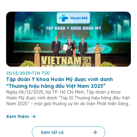
15/12/2025
•
TIN TỨC
Tập đoàn Y khoa Hoàn Mỹ được vinh danh
“Thương hiệu hàng đầu Việt Nam 2025”
Ngày 06/12/2025, tại TP. Hồ Chí Minh, Tập đoàn y khoa
Hoàn Mỹ được vinh danh “Top 10 Thương hiệu hàng đầu Việt
Nam 2025” – một giải thưởng uy tín do Viện Phát triển Sáng
chế và Đổi mới Công nghệ phối hợp với Trung tâm Nghiên
cứu Phát triển Doanh nghiệp Châu Á […]
Xem thêm
Xem tất cả