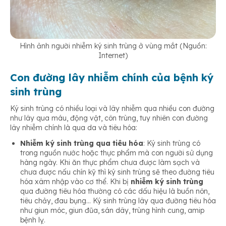
Hình ảnh người nhiễm ký sinh trùng ở vùng mắt (Nguồn:
Internet)
Con đường lây nhiễm chính của bệnh ký
sinh trùng
Ký sinh trùng có nhiều loại và lây nhiễm qua nhiều con đường
như lây qua máu, động vật, côn trùng, tuy nhiên con đường
lây nhiễm chính là qua da và tiêu hóa:
Nhiễm ký sinh trùng qua tiêu hóa
: Ký sinh trùng có
trong nguồn nước hoặc thực phẩm mà con người sử dụng
hàng ngày. Khi ăn thực phẩm chưa được làm sạch và
chưa được nấu chín kỹ thì ký sinh trùng sẽ theo đường tiêu
hóa xâm nhập vào cơ thể. Khi bị
nhiễm ký sinh trùng
qua đường tiêu hóa thường có các dấu hiệu là buồn nôn,
tiêu chảy, đau bụng… Ký sinh trùng lây qua đường tiêu hóa
như giun móc, giun đũa, sán dây, trùng hình cung, amip
bệnh lỵ.