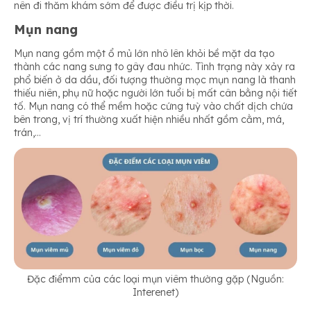
nên đi thăm khám sớm để được điều trị kịp thời.
Mụn nang
Mụn nang gồm một ổ mủ lớn nhô lên khỏi bề mặt da tạo
thành các nang sưng to gây đau nhức. Tình trạng này xảy ra
phổ biến ở da dầu, đối tượng thường mọc mụn nang là thanh
thiếu niên, phụ nữ hoặc người lớn tuổi bị mất cân bằng nội tiết
tố. Mụn nang có thể mềm hoặc cứng tuỳ vào chất dịch chứa
bên trong, vị trí thường xuất hiện nhiều nhất gồm cằm, má,
trán,…
Đặc điểmm của các loại mụn viêm thường gặp (Nguồn:
Interenet)