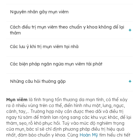
Nguyên nhân gây mụn viêm
Mụn viêm mủ
Cách điều trị mụn viêm theo chuẩn y khoa không để lại
thâm
Mụn viêm đỏ
Các lưu ý khi trị mụn viêm tại nhà
Điều trị bằng thuốc không kê đơn
Mụn bọc
Các biện pháp ngăn ngừa mụn viêm tái phát
Trị mụn viêm sưng to bằng thuốc kê đơn
Mụn nang
Những câu hỏi thường gặp
Bị mụn viêm có nên nặn không?
Mụn viêm
là tình trạng tổn thương da mạn tính, có thể xảy
ra ở nhiều vùng trên cơ thể, điển hình như mặt, lưng, ngực,
cánh, tay,… Trường hợp này cần được theo dõi và điều trị
ngay từ sớm để tránh lan rộng sang các khu vực khác, để lại
Mụn viêm có tự hết không?
thâm, sẹo, rỗ khó phục hồi. Tuỳ vào mức độ nghiêm trọng
của mụn, bác sĩ sẽ chỉ định phương pháp điều trị hiệu quả
nhất, đảm bảo chuẩn y khoa. Cùng
Hoàn Mỹ
tìm hiểu chi tiết