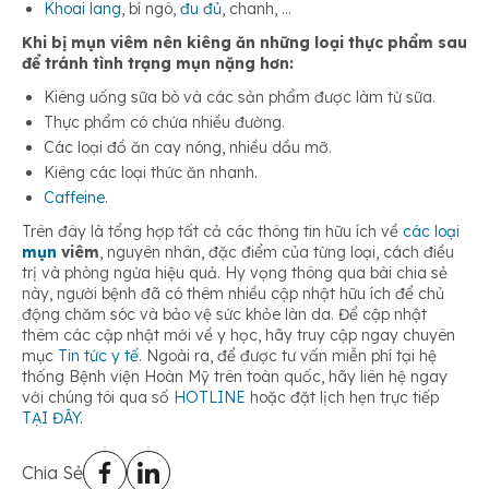
Khoai lang
, bí ngô,
đu đủ
, chanh, …
Khi bị mụn viêm nên kiêng ăn những loại thực phẩm sau
để tránh tình trạng mụn nặng hơn:
Kiêng uống sữa bò và các sản phẩm được làm từ sữa.
Thực phẩm có chứa nhiều đường.
Các loại đồ ăn cay nóng, nhiều dầu mỡ.
Kiêng các loại thức ăn nhanh.
Caffeine
.
Trên đây là tổng hợp tất cả các thông tin hữu ích về
các loại
mụn
viêm
, nguyên nhân, đặc điểm của từng loại, cách điều
trị và phòng ngừa hiệu quả. Hy vọng thông qua bài chia sẻ
này, người bệnh đã có thêm nhiều cập nhật hữu ích để chủ
động chăm sóc và bảo vệ sức khỏe làn da. Để cập nhật
thêm các cập nhật mới về y học, hãy truy cập ngay chuyên
mục
Tin tức y tế
. Ngoài ra, để được tư vấn miễn phí tại hệ
thống Bệnh viện Hoàn Mỹ trên toàn quốc, hãy liên hệ ngay
với chúng tôi qua số
HOTLINE
hoặc đặt lịch hẹn trực tiếp
TẠI ĐÂY
.
Chia Sẻ