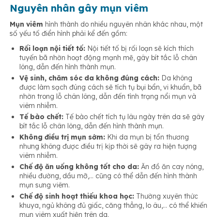
Nguyên nhân gây mụn viêm
Mụn viêm
hình thành do nhiều nguyên nhân khác nhau, một
số yếu tố điển hình phải kể đến gồm:
Rối loạn nội tiết tố:
Nội tiết tố bị rối loạn sẽ kích thích
tuyến bã nhờn hoạt động mạnh mẽ, gây bít tắc lỗ chân
lông, dẫn đến hình thành mụn.
Vệ sinh, chăm sóc da không đúng cách:
Da không
được làm sạch đúng cách sẽ tích tụ bụi bẩn, vi khuẩn, bã
nhờn trong lỗ chân lông, dẫn đến tình trạng nổi mụn và
viêm nhiễm.
Tế bào chết:
Tế bào chết tích tụ lâu ngày trên da sẽ gây
bít tắc lỗ chân lông, dẫn đến hình thành mụn.
Không điều trị mụn sớm:
Khi
da mụn bị
tổn thương
nhưng không được điều trị kịp thời sẽ gây ra hiện tượng
viêm nhiễm.
Chế độ ăn uống không tốt cho da:
Ăn đồ ăn cay nóng,
nhiều đường, dầu mỡ,… cũng có thể dẫn đến hình thành
mụn sưng viêm.
Chế độ sinh hoạt thiếu khoa học:
Thường xuyên thức
khuya, ngủ không đủ giấc, căng thẳng, lo âu,… có thể khiến
mụn viêm xuất hiện trên da.