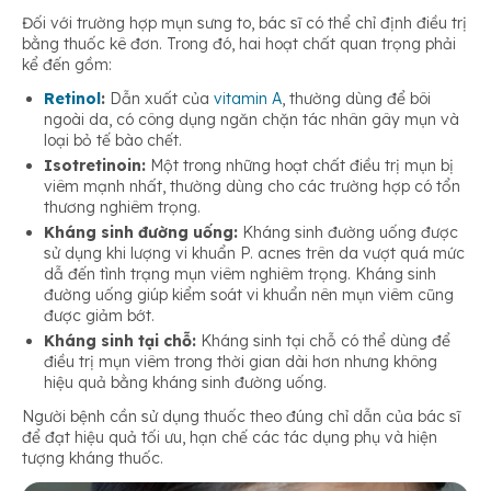
Đối với trường hợp mụn sưng to, bác sĩ có thể chỉ định điều trị
bằng thuốc kê đơn. Trong đó, hai hoạt chất quan trọng phải
kể đến gồm:
Retinol
:
Dẫn xuất của
vitamin A
, thường dùng để bôi
ngoài da, có công dụng ngăn chặn tác nhân gây mụn và
loại bỏ tế bào chết.
Isotretinoin:
Một trong những hoạt chất điều trị mụn bị
viêm mạnh nhất, thường dùng cho các trường hợp có tổn
thương nghiêm trọng.
Kháng sinh đường uống:
Kháng sinh đường uống được
sử dụng khi lượng vi khuẩn P. acnes trên da vượt quá mức
dẫ đến tình trạng mụn viêm nghiêm trọng. Kháng sinh
đường uống giúp kiểm soát vi khuẩn nên mụn viêm cũng
được giảm bớt.
Kháng sinh tại chỗ:
Kháng sinh tại chỗ có thể dùng để
điều trị mụn viêm trong thời gian dài hơn nhưng không
hiệu quả bằng kháng sinh đường uống.
Người bệnh cần sử dụng thuốc theo đúng chỉ dẫn của bác sĩ
để đạt hiệu quả tối ưu, hạn chế các tác dụng phụ và hiện
tượng kháng thuốc.