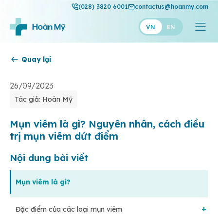
(028) 3820 6001
contactus@hoanmy.com
VN
EN
Quay lại
Hoàn Mỹ
Hoàn Mỹ Gold
26/09/2023
Tác giả: Hoàn Mỹ
Hạnh Phúc
Thuận Mỹ
Mụn viêm là gì? Nguyên nhân, cách điều
trị mụn viêm dứt điểm
Nội dung bài viết
Mụn viêm là gì?
Đặc điểm của các loại mụn viêm