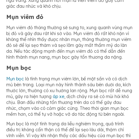
ngả vàng. Xung quanh nốt mụn là viền viêm đỏ gây cảm
giác đau nhức và khó chịu.
Mụn viêm đỏ
Mụn viêm đỏ thông thường sẽ sưng to, xung quanh vùng mụn
bị đỏ và gây đau rát khi sờ vào. Mụn viêm đỏ rất khó nặn vì
không thể nhìn thấy được nhân mụn, thông thường mụn viêm
đỏ sẽ để lại sẹo thâm và sẹo lõm gây mất thẩm mỹ do làn
da. Nếu tác động mạnh đến mụn viêm đỏ có thể dẫn đến
hình thành mụn nang, mụn bọc gây tổn thương da nặng.
Mụn bọc
Mụn bọc
là tình trạng mụn viêm lớn, bề mặt sần và có dịch
mủ bên trong. Loại mụn này hình thành sâu bên dưới da, kích
thước lớn, thường có xu hướng lan rộng. Mụn bọc rất dễ nung
mủ, gây ra hiện tượng
áp xe
, dịch chảy ra sẽ có mùi hôi khó
chịu. Ban đầu những tổn thương trên da có thể gây đau
nhức, chạm vào có cảm giác cứng. Theo thời gian mụn bọc
mềm hơn, có thể tự vỡ hoặc vỡ do tác động từ bên ngoài.
Mụn bọc là một tình trạng da liễu nghiêm trọng, quá trình
điều trị không cẩn thận có thể để lại sẹo lâu dài, thậm chí
vĩnh viễn. Vì vậy khi nhận thấy các dấu hiệu của mụn bọc thì