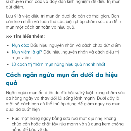
sĩ chuyên môn cao và dày dặn kinh nghiệm để điều trị mụn
dứt điểm.
Lưu ý là việc điều trị mụn ẩn dưới da cần có thời gian. Bạn
cần kiên nhẫn và tuân thủ các biện pháp chăm sóc da để trị
mụn một cách an toàn và hiệu quả.
>>> Tìm hiểu thêm:
Mụn cóc:
Dấu hiệu, nguyên nhân và cách chữa dứt điểm
Mụn viêm là gì?
Dấu hiệu, nguyên nhân và cách điều trị
mụn viêm
10 cách trị thâm mụn nặng hiệu quả nhanh nhất
Cách ngăn ngừa mụn ẩn dưới da hiệu
quả
Ngăn ngừa mụn ẩn dưới da đòi hỏi sự kỷ luật trong chăm sóc
da hàng ngày và thay đổi lối sống lành mạnh. Dưới đây là
một số cách bạn có thể thử áp dụng để giảm nguy cơ mụn
dưới da xuất hiện:
Rửa mặt hàng ngày bằng sữa rửa mặt dịu nhẹ, không
chứa cồn hoặc chất tẩy rửa mạnh và sử dụng kem chống
nắng để bảo vệ da.