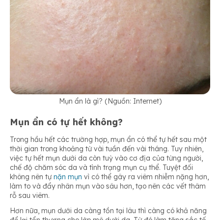
Mụn ẩn là gì? (Nguồn: Internet)
Mụn ẩn có tự hết không?
Trong hầu hết các trường hợp, mụn ẩn có thể tự hết sau một
thời gian trong khoảng từ vài tuần đến vài tháng. Tuy nhiên,
việc tự hết mụn dưới da còn tuỳ vào cơ địa của từng người,
chế độ chăm sóc da và tình trạng mụn cụ thể. Tuyệt đối
không nên tự
nặn mụn
vì có thể gây ra viêm nhiễm nặng hơn,
làm to và đẩy nhân mụn vào sâu hơn, tạo nên các vết thâm
rỗ sau viêm.
Hơn nữa, mụn dưới da càng tồn tại lâu thì càng có khả năng
để lại tổn thương cho lớp mô dưới da. Từ đó làm tăng sắc tố