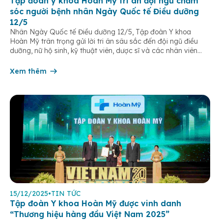
Tập đoàn y khoa Hoàn Mỹ tri ân đội ngũ chăm
sóc người bệnh nhân Ngày Quốc tế Điều dưỡng
12/5
Nhân Ngày Quốc tế Điều dưỡng 12/5, Tập đoàn Y khoa
Hoàn Mỹ trân trọng gửi lời tri ân sâu sắc đến đội ngũ điều
dưỡng, nữ hộ sinh, kỹ thuật viên, dược sĩ và các nhân viên
chăm sóc người bệnh trên toàn hệ thống – những người luôn
âm thầm đồng hành trên […]
Xem thêm
15/12/2025
•
TIN TỨC
Tập đoàn Y khoa Hoàn Mỹ được vinh danh
“Thương hiệu hàng đầu Việt Nam 2025”