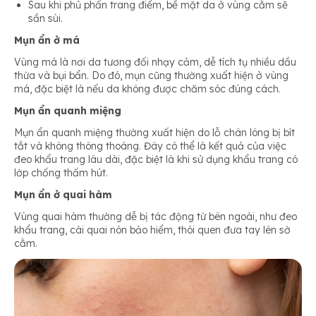
Sau khi phủ phấn trang điểm, bề mặt da ở vùng cằm sẽ
sần sùi.
Mụn ẩn ở má
Vùng má là nơi da tương đối nhạy cảm, dễ tích tụ nhiều dầu
thừa và bụi bẩn. Do đó, mụn cũng thường xuất hiện ở vùng
má, đặc biệt là nếu da không được chăm sóc đúng cách.
Mụn ẩn quanh miệng
Mụn ẩn quanh miệng thường xuất hiện do lỗ chân lông bị bít
tắt và không thông thoáng. Đây có thể là kết quả của việc
đeo khẩu trang lâu dài, đặc biệt là khi sử dụng khẩu trang có
lớp chống thấm hút.
Mụn ẩn ở quai hàm
Vùng quai hàm thường dễ bị tác động từ bên ngoài, như đeo
khẩu trang, cài quai nón bảo hiểm, thói quen đưa tay lên sờ
cằm.