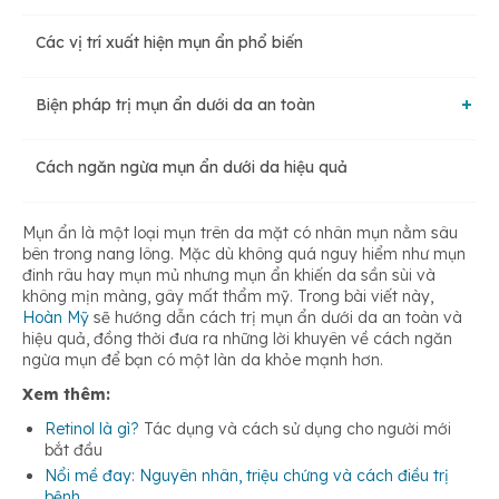
Các vị trí xuất hiện mụn ẩn phổ biến
Rối loạn nội tiết tố
Biện pháp trị mụn ẩn dưới da an toàn
Vệ sinh da sơ sài, không kỹ lưỡng
Cách ngăn ngừa mụn ẩn dưới da hiệu quả
Cách trị mụn ẩn tại nhà
Thói quen sinh hoạt không điều độ
Mụn ẩn là một loại mụn trên da mặt có nhân mụn nằm sâu
Điều trị tại cơ sở y tế
bên trong nang lông. Mặc dù không quá nguy hiểm như mụn
đinh râu hay mụn mủ nhưng mụn ẩn khiến da sần sùi và
Sử dụng mỹ phẩm không phù hợp, kém chất lượng
không mịn màng, gây mất thẩm mỹ. Trong bài viết này,
Hoàn Mỹ
sẽ hướng dẫn cách trị mụn ẩn dưới da an toàn và
hiệu quả, đồng thời đưa ra những lời khuyên về cách ngăn
Ảnh hưởng từ môi trường
ngừa mụn để bạn có một làn da khỏe mạnh hơn.
Xem thêm:
Retinol là gì?
Tác dụng và cách sử dụng cho người mới
bắt đầu
Nổi mề đay: Nguyên nhân, triệu chứng và cách điều trị
bệnh