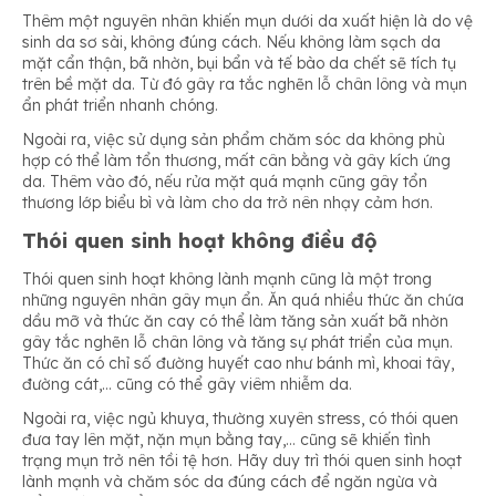
Thêm một nguyên nhân khiến mụn dưới da xuất hiện là do vệ
sinh da sơ sài, không đúng cách. Nếu không làm sạch da
mặt cẩn thận, bã nhờn, bụi bẩn và tế bào da chết sẽ tích tụ
trên bề mặt da. Từ đó gây ra tắc nghẽn lỗ chân lông và mụn
ẩn phát triển nhanh chóng.
Ngoài ra, việc sử dụng sản phẩm chăm sóc da không phù
hợp có thể làm tổn thương, mất cân bằng và gây kích ứng
da. Thêm vào đó, nếu rửa mặt quá mạnh cũng gây tổn
thương lớp biểu bì và làm cho da trở nên nhạy cảm hơn.
Thói quen sinh hoạt không điều độ
Thói quen sinh hoạt không lành mạnh cũng là một trong
những nguyên nhân gây mụn ẩn. Ăn quá nhiều thức ăn chứa
dầu mỡ và thức ăn cay có thể làm tăng sản xuất bã nhờn
gây tắc nghẽn lỗ chân lông và tăng sự phát triển của mụn.
Thức ăn có chỉ số đường huyết cao như bánh mì, khoai tây,
đường cát,… cũng có thể gây viêm nhiễm da.
Ngoài ra, việc ngủ khuya, thường xuyên stress, có thói quen
đưa tay lên mặt, nặn mụn bằng tay,… cũng sẽ khiến tình
trạng mụn trở nên tồi tệ hơn. Hãy duy trì thói quen sinh hoạt
lành mạnh và chăm sóc da đúng cách để ngăn ngừa và