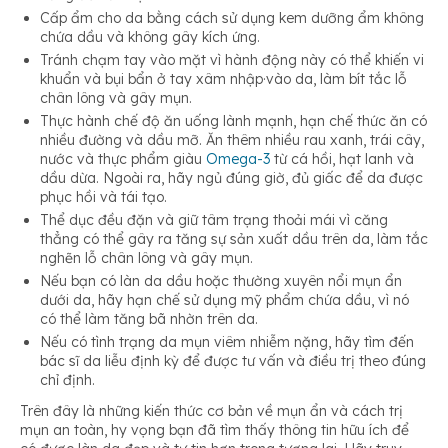
Cấp ẩm cho da bằng cách sử dụng kem dưỡng ẩm không
chứa dầu và không gây kích ứng.
Tránh chạm tay vào mặt vì hành động này có thể khiến vi
khuẩn và bụi bẩn ở tay xâm nhập·vào da, làm bít tắc lỗ
chân lông và gây mụn.
Thực hành chế độ ăn uống lành mạnh, hạn chế thức ăn có
nhiều đường và dầu mỡ. Ăn thêm nhiều rau xanh, trái cây,
nước và thực phẩm giàu
Omega-3
từ cá hồi, hạt lanh và
dầu dừa. Ngoài ra, hãy ngủ đúng giờ, đủ giấc để da được
phục hồi và tái tạo.
Thể dục đều đặn và giữ tâm trạng thoải mái vì căng
thẳng có thể gây ra tăng sự sản xuất dầu trên da, làm tắc
nghẽn lỗ chân lông và gây mụn.
Nếu bạn có làn da dầu hoặc thường xuyên nổi mụn ẩn
dưới da, hãy hạn chế sử dụng mỹ phẩm chứa dầu, vì nó
có thể làm tăng bã nhờn trên da.
Nếu có tình trạng da mụn viêm nhiễm nặng, hãy tìm đến
bác sĩ da liễu định kỳ để được tư vấn và điều trị theo đúng
chỉ định.
Trên đây là những kiến thức cơ bản về mụn ẩn và cách trị
mụn an toàn, hy vọng bạn đã tìm thấy thông tin hữu ích để