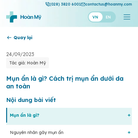
(028) 3820 6001
contactus@hoanmy.com
VN
EN
Quay lại
Hoàn Mỹ
Hoàn Mỹ Gold
24/09/2023
Tác giả: Hoàn Mỹ
Hạnh Phúc
Thuận Mỹ
Mụn ẩn là gì? Cách trị mụn ẩn dưới da
an toàn
Nội dung bài viết
Mụn ẩn là gì?
Nguyên nhân gây mụn ẩn
Mụn ẩn có tự hết không?