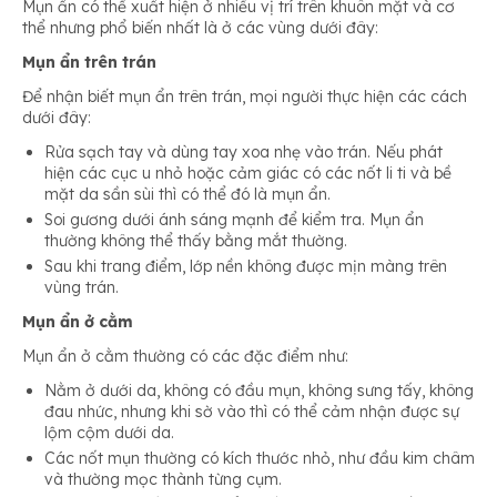
Mụn ẩn có thể xuất hiện ở nhiều vị trí trên khuôn mặt và cơ
thể nhưng phổ biến nhất là ở các vùng dưới đây:
Mụn ẩn trên trán
Để nhận biết mụn ẩn trên trán, mọi người thực hiện các cách
dưới đây:
Rửa sạch tay và dùng tay xoa nhẹ vào trán. Nếu phát
hiện các cục u nhỏ hoặc cảm giác có các nốt li ti và bề
mặt da sần sùi thì có thể đó là mụn ẩn.
Soi gương dưới ánh sáng mạnh để kiểm tra. Mụn ẩn
thường không thể thấy bằng mắt thường.
Sau khi trang điểm, lớp nền không được mịn màng trên
vùng trán.
Mụn ẩn ở cằm
Mụn ẩn ở cằm thường có các đặc điểm như:
Nằm ở dưới da, không có đầu mụn, không sưng tấy, không
đau nhức, nhưng khi sờ vào thì có thể cảm nhận được sự
lộm cộm dưới da.
Các nốt mụn thường có kích thước nhỏ, như đầu kim châm
và thường mọc thành từng cụm.