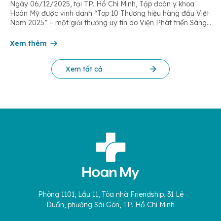
Ngày 06/12/2025, tại TP. Hồ Chí Minh, Tập đoàn y khoa
Hoàn Mỹ được vinh danh “Top 10 Thương hiệu hàng đầu Việt
Nam 2025” – một giải thưởng uy tín do Viện Phát triển Sáng
chế và Đổi mới Công nghệ phối hợp với Trung tâm Nghiên
cứu Phát triển Doanh nghiệp Châu Á […]
Xem thêm
Xem tất cả
Phòng 1101, Lầu 11, Tòa nhà Friendship, 31 Lê
Duẩn, phường Sài Gòn, TP. Hồ Chí Minh