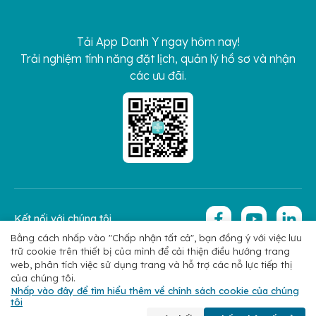
Tải App Danh Y ngay hôm nay!
Trải nghiệm tính năng đặt lịch, quản lý hồ sơ và nhận
các ưu đãi.
Kết nối với chúng tôi
Bằng cách nhấp vào "Chấp nhận tất cả", bạn đồng ý với việc lưu
trữ cookie trên thiết bị của mình để cải thiện điều hướng trang
Copyright 2026 © Hoan My Corporation
Chính sách bảo mật
web, phân tích việc sử dụng trang và hỗ trợ các nỗ lực tiếp thị
của chúng tôi.
Nhấp vào đây để tìm hiểu thêm về chính sách cookie của chúng
tôi
Chuyên khoa
Tìm bác sĩ
Đặt lịch
Liên hệ