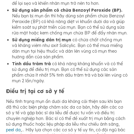
để lại sẹo và khiến nhân mụn trở nên to hơn.
Sử dụng sản phẩm có chứa Benzoyl Peroxide (BP).
Nếu bạn bị mụn ẩn thì hãy dùng sản phẩm chứa Benzoyl
Peroxide (BP) có khả năng diệt vi khuẩn dưới da và giúp
kiểm soát sự phát triển của mụn. Bạn có thể sử dụng sữa
rửa mặt hoặc kem chống mụn chứa BP để đẩy nhân mụn.
Sử dụng miếng dán trị mụn
có chứa chất chống mụn
và kháng viêm như axit Salicylic. Bạn có thể mua miếng
dán mụn tại hiệu thuốc và dán lên vùng có mụn theo
hướng dẫn của sản phẩm.
Tinh dầu tràm trà
có khả năng kháng khuẩn và có thể
sử dụng để điều trị mụn. Bạn có thể sử dụng các sản
phẩm chứa ít nhất 5% tinh dầu tràm trà và bôi lên vùng có
mụn 2 lần/ngày.
Điều trị tại cơ sở y tế
Nếu tình trạng mụn ẩn dưới da không cải thiện sau khi bạn
đã thử các biện pháp chăm sóc da cơ bản, hãy đến các cơ
sở y tế và gặp bác sĩ da liễu để được tư vấn và điều trị
chuyên nghiệp hơn. Bác sĩ có thể đề xuất trị mụn bằng cách
sử dụng thuốc hoặc liệu pháp da liễu như chiếu ánh sáng,
peel da
,… Hãy lựa chọn các cơ sở y tế uy tín, có đội ngũ bác