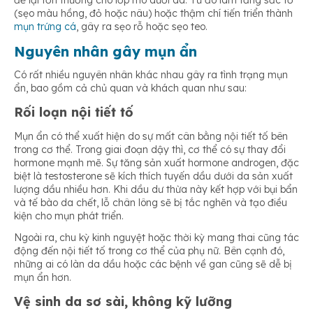
(sẹo màu hồng, đỏ hoặc nâu) hoặc thậm chí tiến triển thành
mụn trứng cá
, gây ra sẹo rỗ hoặc sẹo teo.
Nguyên nhân gây mụn ẩn
Có rất nhiều nguyên nhân khác nhau gây ra tình trạng mụn
ẩn, bao gồm cả chủ quan và khách quan như sau:
Rối loạn nội tiết tố
Mụn ẩn có thể xuất hiện do sự mất cân bằng nội tiết tố bên
trong cơ thể. Trong giai đoạn dậy thì, cơ thể có sự thay đổi
hormone mạnh mẽ. Sự tăng sản xuất hormone androgen, đặc
biệt là testosterone sẽ kích thích tuyến dầu dưới da sản xuất
lượng dầu nhiều hơn. Khi dầu dư thừa này kết hợp với bụi bẩn
và tế bào da chết, lỗ chân lông sẽ bị tắc nghẽn và tạo điều
kiện cho mụn phát triển.
Ngoài ra, chu kỳ kinh nguyệt hoặc thời kỳ mang thai cũng tác
động đến nội tiết tố trong cơ thể của phụ nữ. Bên cạnh đó,
những ai có làn da dầu hoặc các bệnh về gan cũng sẽ dễ bị
mụn ẩn hơn.
Vệ sinh da sơ sài, không kỹ lưỡng