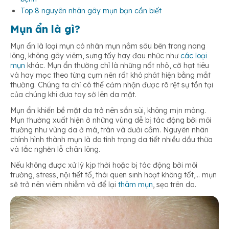
Top 8 nguyên nhân gây mụn bạn cần biết
Mụn ẩn là gì?
Mụn ẩn là loại mụn có nhân mụn nằm sâu bên trong nang
lông, không gây viêm, sưng tấy hay đau nhức như
các loại
mụn
khác. Mụn ẩn thường chỉ là những nốt nhỏ, cỡ hạt tiêu
và hay mọc theo từng cụm nên rất khó phát hiện bằng mắt
thường. Chúng ta chỉ có thể cảm nhận được rõ rệt sự tồn tại
của chúng khi đưa tay sờ lên da mặt.
Mụn ẩn khiến bề mặt da trở nên sần sùi, không mịn màng.
Mụn thường xuất hiện ở những vùng dễ bị tác động bởi môi
trường như vùng da ở má, trán và dưới cằm. Nguyên nhân
chính hình thành mụn là do tình trạng da tiết nhiều dầu thừa
và tắc nghẽn lỗ chân lông.
Nếu không được xử lý kịp thời hoặc bị tác động bởi môi
trường, stress, nội tiết tố, thói quen sinh hoạt không tốt,… mụn
sẽ trở nên viêm nhiễm và để lại
thâm mụn
, sẹo trên da.