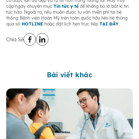
có được làn da đẹp và tự tin hơn trong tương lai. Hãy truy
cập ngay chuyên mục
Tin tức y tế
để không bỏ lỡ bất kì tin
tức nào. Ngoài ra, nếu muốn được tư vấn miễn phí tại hệ
thống Bệnh viện Hoàn Mỹ trên toàn quốc hãy liên hệ thông
qua số
HOTLINE
hoặc đặt lịch hẹn trực tiếp
TẠI ĐÂY
.
Chia Sẻ
Bài viết khác