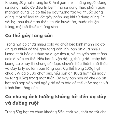
Khoảng 30g hạt mang lại 0.7miligam nên những người đang
sử dụng thuốc để điều trị bệnh mà sử dụng thực phẩm giàu
mangan cùng lúc có thể sẽ gây tương tác với thuốc đang
dùng. Một số loại thuốc gây phản ứng khi sử dụng cùng lúc
với hạt như thuốc an thần, thuốc huyết áp, thuốc nhuận
tràng, một số thuốc kháng sinh.
Có thể gây tăng cân
Trong hạt có chứa nhiều calo và chất béo lành mạnh do đó
ăn quá nhiều có thể gây tăng cân. Khi bạn ăn quá nhiều
lượng chất béo dư thừa sẽ được tích tụ và chuyển hóa thành
calo đi vào cơ thể. Nếu bạn ít vận động, không đốt cháy hết
lượng calo này thì chúng sẽ được chuyển hóa thành mỡ thừa
và đây là lý do làm bạn tăng cân. Cụ thể trong 100g hạt
chứa 597 calo 50g chất béo, nếu bạn ăn 100g hạt mỗi ngày
sẽ tăng 0.5kg trong một tuần. Do vậy bạn nên có chế độ ăn
hạt phù hợp vào mỗi ngày để đảm bảo có thể khỏe mạnh và
tránh làm tăng cân.
Có những ảnh hưởng không tốt đến dạ dày
và đường ruột
Trong 30g hạt có chứa khoảng 3.5g chất xơ, chất xơ tốt cho