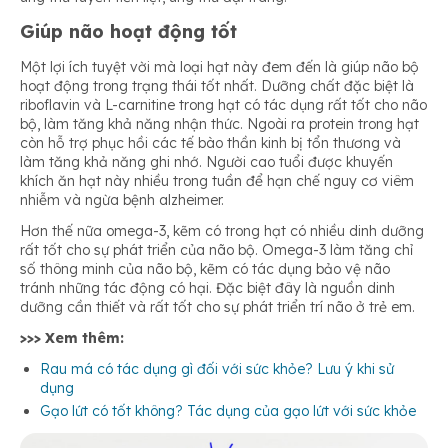
Giúp não hoạt động tốt
Một lợi ích tuyệt vời mà loại hạt này đem đến là giúp não bộ
hoạt động trong trạng thái tốt nhất. Dưỡng chất đặc biệt là
riboflavin và L-carnitine trong hạt có tác dụng rất tốt cho não
bộ, làm tăng khả năng nhận thức. Ngoài ra protein trong hạt
còn hỗ trợ phục hồi các tế bào thần kinh bị tổn thương và
làm tăng khả năng ghi nhớ. Người cao tuổi được khuyến
khích ăn hạt này nhiều trong tuần để hạn chế nguy cơ viêm
nhiễm và ngừa bệnh alzheimer.
Hơn thế nữa omega-3, kẽm có trong hạt có nhiều dinh dưỡng
rất tốt cho sự phát triển của não bộ. Omega-3 làm tăng chỉ
số thông minh của não bộ, kẽm có tác dụng bảo vệ não
tránh những tác động có hại. Đặc biệt đây là nguồn dinh
dưỡng cần thiết và rất tốt cho sự phát triển trí não ở trẻ em.
>>> Xem thêm:
Rau má có tác dụng gì đối với sức khỏe? Lưu ý khi sử
dụng
Gạo lứt có tốt không? Tác dụng của gạo lứt với sức khỏe