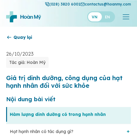
(028) 3820 6001
contactus@hoanmy.com
VN
EN
Quay lại
Hoàn Mỹ
Hoàn Mỹ Gold
26/10/2023
Tác giả: Hoàn Mỹ
Hạnh Phúc
Thuận Mỹ
Giá trị dinh dưỡng, công dụng của hạt
hạnh nhân đối với sức khỏe
Nội dung bài viết
Hàm lượng dinh dưỡng có trong hạnh nhân
Hạt hạnh nhân có tác dụng gì?