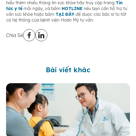
hiểu thêm nhiều thông tin sức khỏe hãy truy cập trang
Tin
tức y tế
mỗi ngày, và bấm
HOTLINE
nếu bạn cần hỗ trợ tư
vấn sức khỏe hoặc bấm
TẠI ĐÂY
để được các bác sĩ từ tất
cả hệ thống của bệnh viện Hoàn Mỹ tư vấn.
Chia Sẻ
Bài viết khác