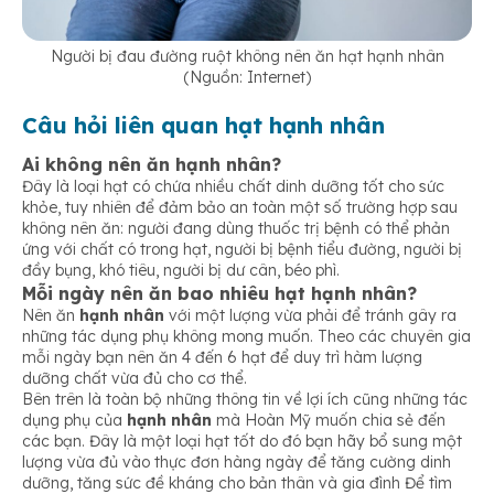
Người bị đau đường ruột không nên ăn hạt hạnh nhân
(Nguồn: Internet)
Câu hỏi liên quan hạt hạnh nhân
Ai không nên ăn hạnh nhân?
Đây là loại hạt có chứa nhiều chất dinh dưỡng tốt cho sức
khỏe, tuy nhiên để đảm bảo an toàn một số trường hợp sau
không nên ăn: người đang dùng thuốc trị bệnh có thể phản
ứng với chất có trong hạt, người bị bệnh tiểu đường, người bị
đầy bụng, khó tiêu, người bị dư cân, béo phì.
Mỗi ngày nên ăn bao nhiêu hạt hạnh nhân?
Nên ăn
hạnh nhân
với một lượng vừa phải để tránh gây ra
những tác dụng phụ không mong muốn. Theo các chuyên gia
mỗi ngày bạn nên ăn 4 đến 6 hạt để duy trì hàm lượng
dưỡng chất vừa đủ cho cơ thể.
Bên trên là toàn bộ những thông tin về lợi ích cũng những tác
dụng phụ của
hạnh nhân
mà Hoàn Mỹ muốn chia sẻ đến
các bạn. Đây là một loại hạt tốt do đó bạn hãy bổ sung một
lượng vừa đủ vào thực đơn hàng ngày để tăng cường dinh
dưỡng, tăng sức đề kháng cho bản thân và gia đình Để tìm