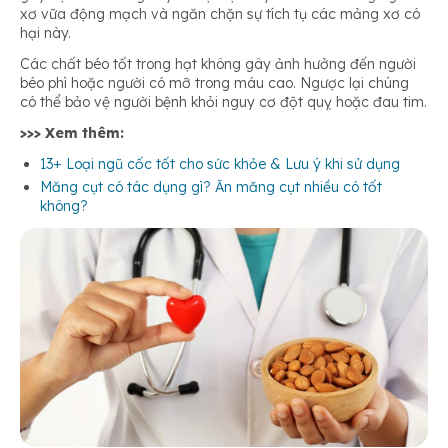
xơ vữa động mạch và ngăn chặn sự tích tụ các mảng xơ có
hại này.
Các chất béo tốt trong hạt không gây ảnh hưởng đến người
béo phì hoặc người có mỡ trong máu cao. Ngược lại chúng
có thể bảo vệ người bệnh khỏi nguy cơ đột quỵ hoặc đau tim.
>>> Xem thêm:
13+ Loại ngũ cốc tốt cho sức khỏe & Lưu ý khi sử dụng
Măng cụt có tác dụng gì? Ăn măng cụt nhiều có tốt
không?