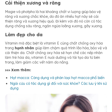
Cải thiện xương và răng
Magie và photpho là hai khoáng chất vi lượng giúp bảo vệ
răng và xương chắc khỏe, do đó ăn nhiều hạt này sẽ cải
thiện răng và xương hiệu quả. Đi kèm với đó nó còn có tác
dụng chống sâu răng, ngăn ngừa loãng xương, gãy xương.
Làm đẹp cho da
Vitamin mà đặc biệt là vitamin E cùng chất chống oxy hóa
trong
hạnh nhân
giúp làm chậm quá trình lão hóa, bảo vệ và
cải thiện da. Chất chống oxy hóa sẽ hạn chế các nếp nhăn
làm trẻ hóa da, vitamin E nuôi dưỡng và tái tạo da từ bên
trong, làm giảm các vết nám do nắng.
>>> Xem thêm:
Hạt macca: Công dụng và phân loại hạt macca phổ biến
Ngải cứu có tác dụng gì đối với sức khỏe? Các lưu ý khi sử
dụng