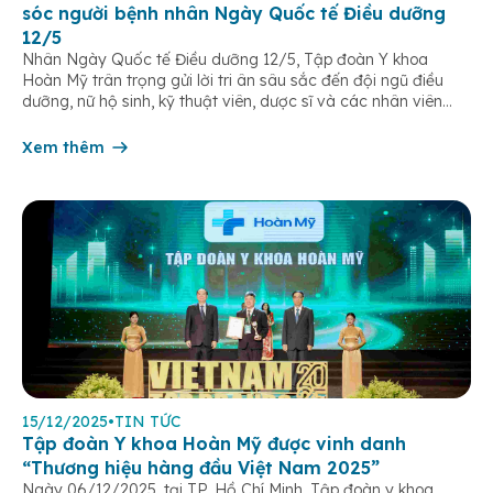
sóc người bệnh nhân Ngày Quốc tế Điều dưỡng
12/5
Nhân Ngày Quốc tế Điều dưỡng 12/5, Tập đoàn Y khoa
Hoàn Mỹ trân trọng gửi lời tri ân sâu sắc đến đội ngũ điều
dưỡng, nữ hộ sinh, kỹ thuật viên, dược sĩ và các nhân viên
chăm sóc người bệnh trên toàn hệ thống – những người luôn
âm thầm đồng hành trên […]
Xem thêm
15/12/2025
•
TIN TỨC
Tập đoàn Y khoa Hoàn Mỹ được vinh danh
“Thương hiệu hàng đầu Việt Nam 2025”
Ngày 06/12/2025, tại TP. Hồ Chí Minh, Tập đoàn y khoa