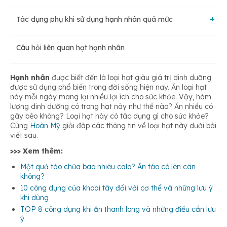
Tác dụng phụ khi sử dụng hạnh nhân quá mức
Tốt cho sức khỏe tim mạch
Câu hỏi liên quan hạt hạnh nhân
Gây phản ứng với thuốc
Tốt cho người bệnh tiểu đường
Hạnh nhân
được biết đến là loại hạt giàu giá trị dinh dưỡng
Có thể gây tăng cân
được sử dụng phổ biến trong đời sống hiện nay. Ăn loại hạt
Ngừa ung thư và viêm
này mỗi ngày mang lại nhiều lợi ích cho sức khỏe. Vậy, hàm
lượng dinh dưỡng có trong hạt này như thế nào? Ăn nhiều có
gây béo không? Loại hạt này có tác dụng gì cho sức khỏe?
Có những ảnh hưởng không tốt đến dạ dày và đường ruột
Giúp não hoạt động tốt
Cùng
Hoàn Mỹ
giải đáp các thông tin về loại hạt này dưới bài
viết sau
.
>>> Xem thêm:
Cải thiện hệ tiêu hóa
Một quả táo chứa bao nhiêu calo? Ăn táo có lên cân
không?
10 công dụng của khoai tây đối với cơ thể và những lưu ý
Hấp thu chất dinh dưỡng tốt hơn
khi dùng
TOP 8 công dụng khi ăn thanh long và những điều cần lưu
ý