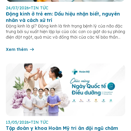
24/07/2026
•
TIN TỨC
Động kinh ở trẻ em: Dấu hiệu nhận biết, nguyên
nhân và cách xử trí
Động kinh là gì? Động kinh là tình trạng bệnh lý của não đặc
trưng bởi sự xuất hiện lặp lại của các cơn co giật do sự phóng
điện đột ngột, quá mức và đồng thời của các tế bào thần
kinh trong não. Những cơn này có thể gây ra rối loạn vận […]
Xem thêm
13/05/2026
•
TIN TỨC
Tập đoàn y khoa Hoàn Mỹ tri ân đội ngũ chăm