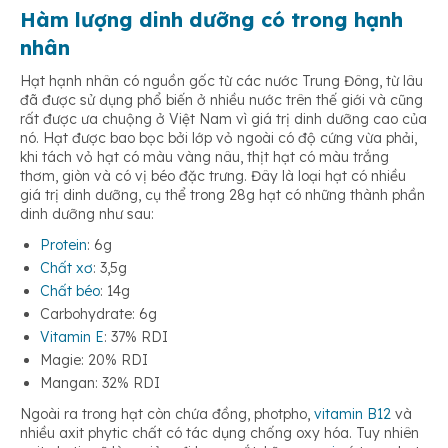
Giảm cân và giảm thèm ăn
Hàm lượng dinh dưỡng có trong hạnh
nhân
Cải thiện xương và răng
Hạt hạnh nhân có nguồn gốc từ các nước Trung Đông, từ lâu
đã được sử dụng phổ biến ở nhiều nước trên thế giới và cũng
rất được ưa chuộng ở Việt Nam vì giá trị dinh dưỡng cao của
nó. Hạt được bao bọc bởi lớp vỏ ngoài có độ cứng vừa phải,
Làm đẹp cho da
khi tách vỏ hạt có màu vàng nâu, thịt hạt có màu trắng
thơm, giòn và có vị béo đặc trưng. Đây là loại hạt có nhiều
giá trị dinh dưỡng, cụ thể trong 28g hạt có những thành phần
dinh dưỡng như sau:
Protein
: 6g
Chất xơ
: 3,5g
Chất béo
: 14g
Carbohydrate: 6g
Vitamin E
: 37% RDI
Magie: 20% RDI
Mangan: 32% RDI
Ngoài ra trong hạt còn chứa đồng, photpho,
vitamin B12
và
nhiều axit phytic chất có tác dụng chống oxy hóa. Tuy nhiên