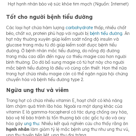
Hạt hạnh nhân bảo vệ sức khỏe tim mạch (Nguồn: Internet)
Tốt cho người bệnh tiểu đường
Các loại hạt chứa hàm lượng
carbohydrate
thấp, nhiều chất
béo, chất xơ, protein phù hợp với người bị
bệnh tiểu đường
. Ăn
hạt này thường xuyên giúp kiểm soát nồng độ insulin và
glucose trong máu từ đó giúp kiểm soát được bệnh tiểu
đường. Ở bệnh nhân mắc tiểu đường, do nồng độ đường
trong máu cao dẫn đến nguy cơ thiếu magie cao hơn người
bình thường. Do đó bổ sung magie có từ hạt này cho người
mắc bệnh tiểu đường là điều vô cùng cần thiết. Hơn thế nữa
trong hạt chứa nhiều magie còn có thể ngăn ngừa hội chứng
chuyển hóa và bệnh tiểu đường type 2.
Ngừa ung thư và viêm
Trong hạt có chứa nhiều vitamin E, hoạt chất có khả năng
làm chậm quá trình lão hóa. Ngoài ra một dạng khác của
vitamin E là gamma-tocopherol có tác dụng chống oxy hóa,
bảo vệ tế bào tránh bị tổn thương bởi các gốc tự do và oxy
hóa gây
ung thư
. Nhiều kết quả nghiên cứu cho thấy rằng ăn
hạnh nhân
làm giảm tỷ lệ mắc bệnh ung thư như ung thư vú,
ung thư tuyến tiền liệt, ung thư đại tràng.