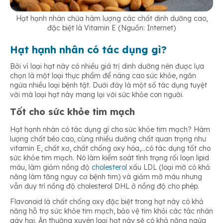
Hạt hạnh nhân chứa hàm lượng các chất dinh dưỡng cao,
đặc biệt là Vitamin E (Nguồn: Internet)
Hạt hạnh nhân có tác dụng gì?
Bởi vì loại hạt này có nhiều giá trị dinh dưỡng nên được lựa
chọn là một loại thực phẩm để nâng cao sức khỏe, ngăn
ngừa nhiều loại bệnh tật. Dưới đây là một số tác dụng tuyệt
vời mà loại hạt này mang lại với sức khỏe con người.
Tốt cho sức khỏe tim mạch
Hạt hạnh nhân có tác dụng gì cho sức khỏe tim mạch? Hàm
lượng chất béo cao, cùng nhiều dưỡng chất quan trọng như
vitamin E, chất xơ, chất chống oxy hóa,…có tác dụng tốt cho
sức khỏe tim mạch. Nó làm kiểm soát tình trạng rối loạn lipid
máu, làm giảm nồng độ
cholesterol
xấu LDL (loại mỡ có khả
năng làm tăng nguy cơ bệnh tim) và giảm mỡ máu nhưng
vẫn duy trì nồng độ cholesterol DHL ở nồng độ cho phép.
Flavonoid là chất chống oxy đặc biệt trong hạt này có khả
năng hỗ trợ sức khỏe tim mạch, bảo vệ tim khỏi các tác nhân
gây hại. Ăn thường xuyên loại hạt này sẽ có khả năng ngừa