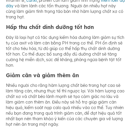
vitamin B,
canxi
, protein còn làm giảm tình trạng
viêm loét dạ
dày
và làm lành các tổn thương. Người ăn nhiều hạt này
cũng làm giảm tình trạng táo bón nhờ hàm lượng chất xơ có
trong hạt.
Hấp thu chất dinh dưỡng tốt hơn
Đây là loại hạt có tác dụng kiềm hóa đường làm giảm sự tích
tụ của axit và làm cân bằng PH trong cơ thể. PH ổn định sẽ
tốt cho tiêu hóa, từ đó giúp cơ thể hấp thụ chất dinh dưỡng
tốt hơn. Co thể được bổ sung đầy đủ dưỡng chất sẽ tăng
cường hệ miễn dịch, sức đề kháng, phòng ngừa bệnh tật tốt
hơn.
Giảm cân và giảm thèm ăn
Nhiều người cho rằng hàm lượng chất béo trong hạt cao sẽ
làm tăng cân, nhưng thực tế thì ngược lại. Với hàm lượng cao
chất xơ và chất béo lành mạnh sẽ tạo cảm giác no lâu và
làm giảm cơn thèm ăn. Điều này sẽ hỗ trợ giúp giảm cân
hiệu quả, kiểm soát nạp calo quá nhiều vào cơ thể. Tuy nhiên
nếu bạn đang trong quá trình giảm cân, để đạt hiệu quả tốt
nhất bạn nên tham khảo ý kiến của các chuyên gia về lượng
hạt nên ăn trong một ngày.