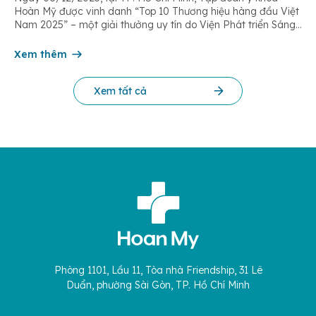
Hoàn Mỹ được vinh danh “Top 10 Thương hiệu hàng đầu Việt
Nam 2025” – một giải thưởng uy tín do Viện Phát triển Sáng
chế và Đổi mới Công nghệ phối hợp với Trung tâm Nghiên
cứu Phát triển Doanh nghiệp Châu Á […]
Xem thêm
Xem tất cả
Phòng 1101, Lầu 11, Tòa nhà Friendship, 31 Lê
Duẩn, phường Sài Gòn, TP. Hồ Chí Minh