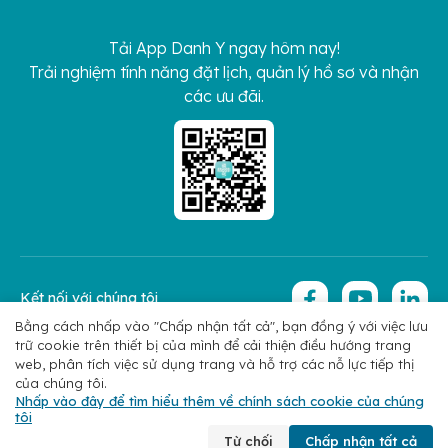
Tải App Danh Y ngay hôm nay!
Trải nghiệm tính năng đặt lịch, quản lý hồ sơ và nhận
các ưu đãi.
Kết nối với chúng tôi
Bằng cách nhấp vào "Chấp nhận tất cả", bạn đồng ý với việc lưu
trữ cookie trên thiết bị của mình để cải thiện điều hướng trang
Copyright 2026 © Hoan My Corporation
Chính sách bảo mật
web, phân tích việc sử dụng trang và hỗ trợ các nỗ lực tiếp thị
của chúng tôi.
Nhấp vào đây để tìm hiểu thêm về chính sách cookie của chúng
tôi
Chuyên khoa
Tìm bác sĩ
Đặt lịch
Liên hệ
Từ chối
Chấp nhận tất cả