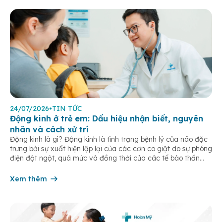
24/07/2026
•
TIN TỨC
Động kinh ở trẻ em: Dấu hiệu nhận biết, nguyên
nhân và cách xử trí
Động kinh là gì? Động kinh là tình trạng bệnh lý của não đặc
trưng bởi sự xuất hiện lặp lại của các cơn co giật do sự phóng
điện đột ngột, quá mức và đồng thời của các tế bào thần
kinh trong não. Những cơn này có thể gây ra rối loạn vận […]
Xem thêm