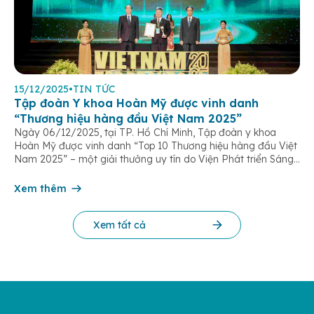
15/12/2025
•
TIN TỨC
Tập đoàn Y khoa Hoàn Mỹ được vinh danh
“Thương hiệu hàng đầu Việt Nam 2025”
Ngày 06/12/2025, tại TP. Hồ Chí Minh, Tập đoàn y khoa
Hoàn Mỹ được vinh danh “Top 10 Thương hiệu hàng đầu Việt
Nam 2025” – một giải thưởng uy tín do Viện Phát triển Sáng
chế và Đổi mới Công nghệ phối hợp với Trung tâm Nghiên
cứu Phát triển Doanh nghiệp Châu Á […]
Xem thêm
Xem tất cả