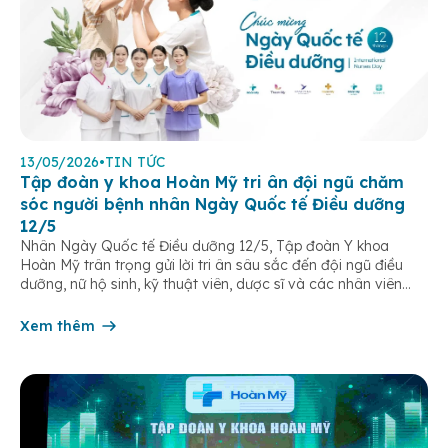
13/05/2026
•
TIN TỨC
Tập đoàn y khoa Hoàn Mỹ tri ân đội ngũ chăm
sóc người bệnh nhân Ngày Quốc tế Điều dưỡng
12/5
Nhân Ngày Quốc tế Điều dưỡng 12/5, Tập đoàn Y khoa
Hoàn Mỹ trân trọng gửi lời tri ân sâu sắc đến đội ngũ điều
dưỡng, nữ hộ sinh, kỹ thuật viên, dược sĩ và các nhân viên
chăm sóc người bệnh trên toàn hệ thống – những người luôn
âm thầm đồng hành trên […]
Xem thêm