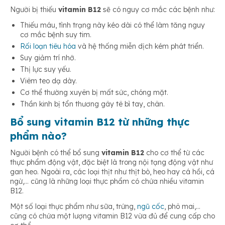
Người bị thiếu
vitamin B12
sẽ có nguy cơ mắc các bệnh như:
Thiếu máu, tình trạng này kéo dài có thể làm tăng nguy
cơ mắc bệnh suy tim.
Rối loạn tiêu hóa
và hệ thống miễn dịch kém phát triển.
Suy giảm trí nhớ.
Thị lực suy yếu.
Viêm teo dạ dày.
Cơ thể thường xuyên bị mất sức, chóng mặt.
Thần kinh bị tổn thương gây tê bì tay, chân.
Bổ sung vitamin B12 từ những thực
phẩm nào?
Người bệnh có thể bổ sung
vitamin B12
cho cơ thể từ các
thực phẩm động vật, đặc biệt là trong nội tạng động vật như
gan heo. Ngoài ra, các loại thịt như thịt bò, heo hay cá hồi, cá
ngừ,… cũng là những loại thực phẩm có chứa nhiều vitamin
B12.
Một số loại thực phẩm như sữa, trứng,
ngũ cốc
, phô mai,…
cũng có chứa một lượng vitamin B12 vừa đủ để cung cấp cho