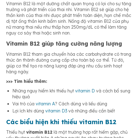
Vitamin B12 là một dưỡng chất quan trọng có lợi cho sự tăng
trưởng và phát triển của thai nhi. Vitamin B12 sẽ giúp cho hệ
thần kinh của thai nhi được phát triển toàn diện, hạn chế mắc
dị tật ống thần kinh bẩm sinh. Nồng độ vitamin B12 của phụ
nữ mang thai nếu như thấp hơn 250mg/dL có thể làm tăng
nguy cơ sảy thai hoặc sinh non.
Vitamin B12 giúp tăng cường năng lượng
Vitamin B12 tham gia chuyển hóa các carbohydrate có trong
thức ăn thành đường cung cấp cho toàn bộ cơ thể. Từ đó,
giúp cơ thể tạo ra năng lượng đáp ứng nhu cầu sinh hoạt
hàng ngày.
>>> Tìm hiểu thêm:
Những nguy hiểm khi thiếu hụt
vitamin D
và cách bổ sung
hiệu quả
Vai trò của
vitamin A
? Cách dùng và liều dùng
Lợi ích khi dùng
vitamin D3
và những điều cần biết
Các biểu hiện khi thiếu vitamin B12
Thiếu hụt
vitamin B12
là một trường hợp rất hiếm gặp, chủ