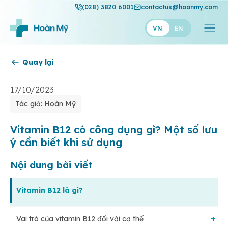
(028) 3820 6001
contactus@hoanmy.com
VN
EN
Quay lại
Hoàn Mỹ
Hoàn Mỹ Gold
17/10/2023
Tác giả: Hoàn Mỹ
Hạnh Phúc
Thuận Mỹ
Vitamin B12 có công dụng gì? Một số lưu
ý cần biết khi sử dụng
Nội dung bài viết
Vitamin B12 là gì?
Vai trò của vitamin B12 đối với cơ thể