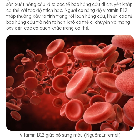
sản xuất hồng cầu, đưa các tế bào hồng cầu di chuyển khắp
cơ thể với tốc độ thích hợp. Người có nồng độ vitamin B12
thấp thường xảy ra tình trạng rối loạn hồng cầu, khiến các tế
bào hồng cầu trở nên to hơn, khó có thể di chuyển và mang
oxy đến các cơ quan khác trong cơ thể.
Vitamin B12 giúp bổ sung máu (Nguồn: Internet)