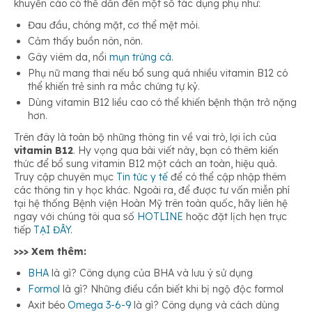
khuyến cáo có thể dẫn đến một số tác dụng phụ như:
Đau đầu, chóng mặt, cơ thể mệt mỏi.
Cảm thấy buồn nôn, nôn.
Gây viêm da, nổi
mụn trứng cá
.
Phụ nữ mang thai nếu bổ sung quá nhiều vitamin B12 có
thể khiến trẻ sinh ra mắc chứng tự kỷ.
Dùng vitamin B12 liều cao có thể khiến bệnh thận trở nặng
hơn.
Trên đây là toàn bộ những thông tin về vai trò, lợi ích của
vitamin B12
. Hy vọng qua bài viết này, bạn có thêm kiến
thức để bổ sung vitamin B12 một cách an toàn, hiệu quả.
Truy cập chuyên mục
Tin tức y tế
để có thể cập nhập thêm
các thông tin y học khác. Ngoài ra, để được tư vấn miễn phí
tại hệ thống Bệnh viện Hoàn Mỹ trên toàn quốc, hãy liên hệ
ngay với chúng tôi qua số
HOTLINE
hoặc đặt lịch hẹn trực
tiếp
TẠI ĐÂY
.
>>> Xem thêm:
BHA
là gì? Công dụng của BHA và lưu ý sử dụng
Formol
là gì? Những điều cần biết khi bị ngộ độc formol
Axit béo
Omega 3-6-9
là gì? Công dụng và cách dùng