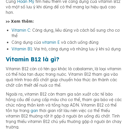
Cùng
Hoàn Mỹ
tìm hiểu thêm về công dụng của vitamin B12
và một số lưu ý khi dùng để có thể mang lại hiệu quả cao
hơn.
>> Xem thêm:
Vitamin C
: Công dụng, liều dùng và cách bổ sung cho cơ
thể
Công dụng của
vitamin E
và cách uống đúng
Vitamin B1:
Vai trò, công dụng và những lưu ý khi sử dụng
Vitamin B12 là gì?
Vitamin B12 còn có tên gọi khác là cobalamin, là loại vitamin
có thể hòa tan được trong nước. Vitamin B12 tham gia vào
quá trình trao đổi chất giúp chuyển hóa thức ăn thành các
chất cần thiết để nuôi cơ thể.
Ngoài ra, vitamin B12 còn tham gia sản xuất các tế bào
hồng cầu để cung cấp máu cho cơ thể, tham gia bảo vệ các
chức năng thần kinh và tổng hợp ADN. Vitamin B12 có thể
tồn tại trong
gan
thời gian rất lâu nên việc cơ thể thiếu
vitamin B12 thường rất ít gặp ở người ăn uống đủ chất. Tình
trạng thiếu vitamin B12 chủ yếu thường gặp ở người ăn chay
trường.