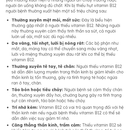
yếu thường xuất hiện ở những người ăn chay trường hoặc
người ăn uống không đủ chất. Khi bị thiếu hụt vitamin B12
người bệnh thường xuất hiện một số triệu chứng sau:
Thường xuyên mệt mỏi, mất sức:
Đây là biểu hiện
thường gặp nhất ở người thiếu vitamin B12. Những người
này thường xuyên cảm thấy tinh thần sa sút, cả người
luôn uể oải, mất sức dù ngủ nhiều.
Da vàng, tái nhợt, lưỡi bị nóng rát:
Các bộ phận như
mắt, da, móng tay có thể chuyển sang màu vàng nhạt,
lưỡi và miệng thường xuyên đau rát khi cơ thể bị thiếu
vitamin B12.
Thường xuyên tê tay, tê chân:
Người thiếu vitamin B12
sẽ dẫn đến lượng myelin trong thần kinh bị giảm khiến cho
thần kinh bị tổn thương, gây ra tình trạng tê hoặc ngứa
ran ở tay, chân.
Táo bón hoặc tiêu chảy:
Người bệnh sẽ cảm thấy chán
ăn, thường xuyên đầy hơi, chướng bụng gây ra tình trạng
sụt cân nhanh, táo bón hoặc tiêu chảy.
Trí nhớ kém:
Vitamin B12 có vai trò quan trọng đối với hệ
thần kinh nên nếu người bệnh thiếu vitamin B12 có thể sẽ
dẫn đến việc suy giảm trí nhớ.
Căng thẳng thần kinh, trầm cảm:
Thiếu vitamin B12 sẽ