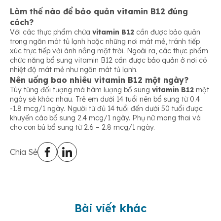
Làm thế nào để bảo quản vitamin B12 đúng
cách?
Với các thực phẩm chứa
vitamin B12
cần được bảo quản
trong ngăn mát tủ lạnh hoặc những nơi mát mẻ, tránh tiếp
xúc trực tiếp với ánh nắng mặt trời. Ngoài ra, các thực phẩm
chức năng bổ sung vitamin B12 cần được bảo quản ở nơi có
nhiệt độ mát mẻ như ngăn mát tủ lạnh.
Nên uống bao nhiêu vitamin B12 một ngày?
Tùy từng đối tượng mà hàm lượng bổ sung
vitamin B12
một
ngày sẽ khác nhau. Trẻ em dưới 14 tuổi nên bổ sung từ 0.4
-1.8 mcg/1 ngày. Người từ đủ 14 tuổi đến dưới 50 tuổi được
khuyến cáo bổ sung 2.4 mcg/1 ngày. Phụ nữ mang thai và
cho con bú bổ sung từ 2.6 – 2.8 mcg/1 ngày.
Chia Sẻ
Bài viết khác