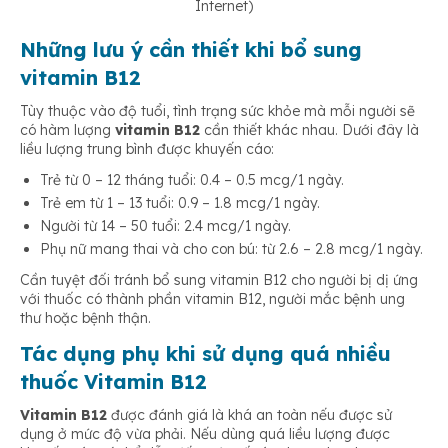
Internet)
Những lưu ý cần thiết khi bổ sung
vitamin B12
Tùy thuộc vào độ tuổi, tình trạng sức khỏe mà mỗi người sẽ
có hàm lượng
vitamin B12
cần thiết khác nhau. Dưới đây là
liều lượng trung bình được khuyến cáo:
Trẻ từ 0 – 12 tháng tuổi: 0.4 – 0.5 mcg/1 ngày.
Trẻ em từ 1 – 13 tuổi: 0.9 – 1.8 mcg/1 ngày.
Người từ 14 – 50 tuổi: 2.4 mcg/1 ngày.
Phụ nữ mang thai và cho con bú: từ 2.6 – 2.8 mcg/1 ngày.
Cần tuyệt đối tránh bổ sung vitamin B12 cho người bị dị ứng
với thuốc có thành phần vitamin B12, người mắc bệnh ung
thư hoặc bệnh thận.
Tác dụng phụ khi sử dụng quá nhiều
thuốc Vitamin B12
Vitamin B12
được đánh giá là khá an toàn nếu được sử
dụng ở mức độ vừa phải. Nếu dùng quá liều lượng được