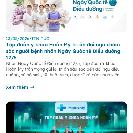
13/05/2026
•
TIN TỨC
Tập đoàn y khoa Hoàn Mỹ tri ân đội ngũ chăm
sóc người bệnh nhân Ngày Quốc tế Điều dưỡng
12/5
Nhân Ngày Quốc tế Điều dưỡng 12/5, Tập đoàn Y khoa
Hoàn Mỹ trân trọng gửi lời tri ân sâu sắc đến đội ngũ điều
dưỡng, nữ hộ sinh, kỹ thuật viên, dược sĩ và các nhân viên
chăm sóc người bệnh trên toàn hệ thống – những người luôn
âm thầm đồng hành trên […]
Xem thêm