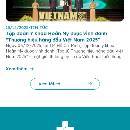
15/12/2025
•
TIN TỨC
Tập đoàn Y khoa Hoàn Mỹ được vinh danh
“Thương hiệu hàng đầu Việt Nam 2025”
Ngày 06/12/2025, tại TP. Hồ Chí Minh, Tập đoàn y khoa
Hoàn Mỹ được vinh danh “Top 10 Thương hiệu hàng đầu Việt
Nam 2025” – một giải thưởng uy tín do Viện Phát triển Sáng
chế và Đổi mới Công nghệ phối hợp với Trung tâm Nghiên
cứu Phát triển Doanh nghiệp Châu Á […]
Xem thêm
Xem tất cả