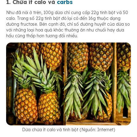
1. Chứa ít calo và
carbs
Như đã nói ở trên, 100g dứa chỉ cung cấp 22g tinh bột và 50
calo. Trong số 22g tinh bột đó lại có đến 16g thuộc dạng
đường fructose. Bên cạnh đó, chỉ số đường huyết của dứa so
với những loại hoa quả khác thường ăn như chuối hay dưa
hấu cũng thấp hơn tương đối nhiều.
Dứa chứa ít calo và tinh bột (Nguồn: Internet)