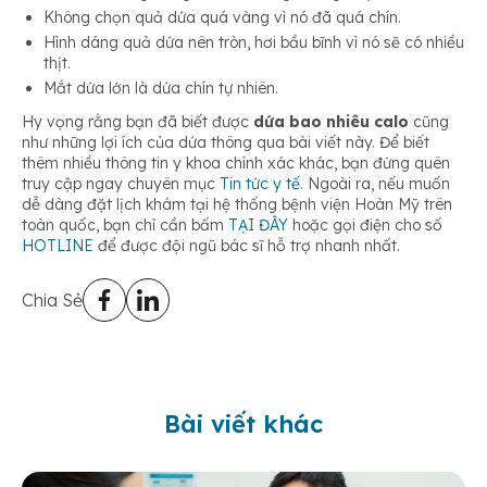
Không chọn quả dứa quá vàng vì nó đã quá chín.
Hình dáng quả dứa nên tròn, hơi bầu bĩnh vì nó sẽ có nhiều
thịt.
Mắt dứa lớn là dứa chín tự nhiên.
Hy vọng rằng bạn đã biết được
dứa bao nhiêu calo
cũng
như những lợi ích của dứa thông qua bài viết này. Để biết
thêm nhiều thông tin y khoa chính xác khác, bạn đừng quên
truy cập ngay chuyên mục
Tin tức y tế
. Ngoài ra, nếu muốn
dễ dàng đặt lịch khám tại hệ thống bệnh viện Hoàn Mỹ trên
toàn quốc, bạn chỉ cần bấm
TẠI ĐÂY
hoặc gọi điện cho số
HOTLINE
để được đội ngũ bác sĩ hỗ trợ nhanh nhất.
Chia Sẻ
Bài viết khác