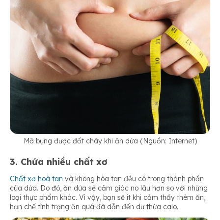
Mỡ bụng được đốt cháy khi ăn dứa (Nguồn: Internet)
3. Chứa nhiều chất xơ
Chất xơ hoà tan
và không hòa tan đều có trong thành phần
của dứa. Do đó, ăn dứa sẽ cảm giác no lâu hơn so với những
loại thực phẩm khác. Vì vậy, bạn sẽ ít khi cảm thấy thèm ăn,
hạn chế tình trạng ăn quá đà dẫn đến dư thừa calo.