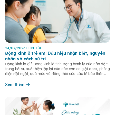
24/07/2026
•
TIN TỨC
Động kinh ở trẻ em: Dấu hiệu nhận biết, nguyên
nhân và cách xử trí
Động kinh là gì? Động kinh là tình trạng bệnh lý của não đặc
trưng bởi sự xuất hiện lặp lại của các cơn co giật do sự phóng
điện đột ngột, quá mức và đồng thời của các tế bào thần
kinh trong não. Những cơn này có thể gây ra rối loạn vận […]
Xem thêm