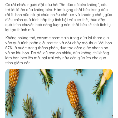
Có rất nhiều người đặt câu hỏi “ăn dứa có béo không”, câu
trả lời là ăn dứa không béo. Hàm lượng chất béo trong dứa
rất ít, hơn nữa nó lại chứa nhiều chất xơ và khoáng chất, giúp
điều chỉnh quá trình hấp thụ tinh bột vào cơ thể, thúc đẩy
quá trình chuyển hoá năng lượng nên chất béo sẽ khó tích tụ
lại tạo thành mỡ.
Không những thế, enzyme bromelain trong dứa lại tham gia
vào quá trình phân giải protein và đốt cháy mỡ thừa. Với hơn
87% là nước trong thành phần, dứa tạo cảm giác nhanh no
và no lâu hơn. Do đó, dù bạn ăn nhiều, dứa không chỉ không
làm bạn béo lên mà loại trái cây này còn giúp ích cho quá
trình giảm cân.