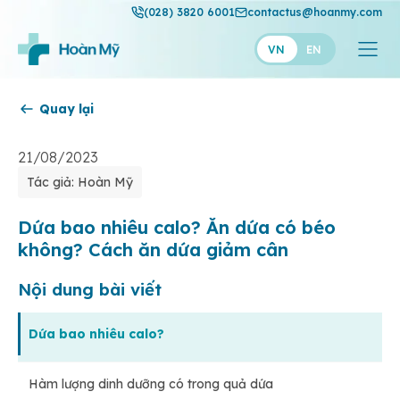
(028) 3820 6001
contactus@hoanmy.com
VN
EN
Quay lại
Hoàn Mỹ
Hoàn Mỹ Gold
21/08/2023
Tác giả: Hoàn Mỹ
Hạnh Phúc
Thuận Mỹ
Dứa bao nhiêu calo? Ăn dứa có béo
không? Cách ăn dứa giảm cân
Nội dung bài viết
Dứa bao nhiêu calo?
Hàm lượng dinh dưỡng có trong quả dứa