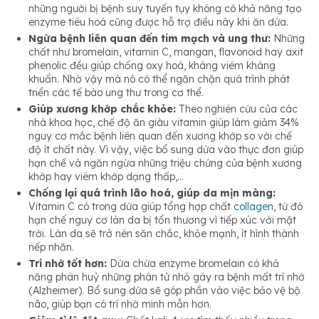
những người bị bệnh suy tuyến tụy không có khả năng tạo
enzyme tiêu hoá cũng được hỗ trợ điều này khi ăn dứa.
Ngừa bệnh liên quan đến tim mạch và ung thư:
Những
chất như bromelain, vitamin C, mangan, flavonoid hay axit
phenolic đều giúp chống oxy hoá, kháng viêm kháng
khuẩn. Nhờ vậy mà nó có thể ngăn chặn quá trình phát
triển các tế bào ung thư trong cơ thể.
Giúp xương khớp chắc khỏe:
Theo nghiên cứu của các
nhà khoa học, chế độ ăn giàu vitamin giúp làm giảm 34%
nguy cơ mắc bệnh liên quan đến xương khớp so với chế
độ ít chất này. Vì vậy, việc bổ sung dứa vào thực đơn giúp
hạn chế và ngăn ngừa những triệu chứng của bệnh xương
khớp hay viêm khớp dạng thấp,…
Chống lại quá trình lão hoá, giúp da mịn màng:
Vitamin C có trong dứa giúp tổng hợp chất
collagen
, từ đó
hạn chế nguy cơ làn da bị tổn thương vì tiếp xúc với mặt
trời. Làn da sẽ trở nên săn chắc, khỏe mạnh, ít hình thành
nếp nhăn.
Trí nhớ tốt hơn:
Dứa chứa enzyme bromelain có khả
năng phân huỷ những phân tử nhỏ gây ra bệnh mất trí nhớ
(Alzheimer). Bổ sung dứa sẽ góp phần vào việc bảo vệ bộ
não, giúp bạn có trí nhớ minh mẫn hơn.