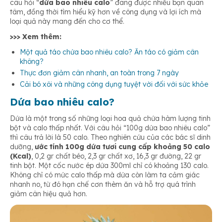
câu hỏi “
dứa bao nhiêu calo
” đang được nhiều bạn quan
tâm, đồng thời tìm hiểu kỹ hơn về công dụng và lợi ích mà
5. Hạn chế cơn thèm ăn và cấp đủ nước cho cơ thể
loại quả này mang đến cho cơ thể.
>>> Xem thêm:
Một quả táo chứa bao nhiêu calo? Ăn táo có giảm cân
6. Giàu Mangan
không?
Thực đơn giảm cân nhanh, an toàn trong 7 ngày
Cải bó xôi và những công dụng tuyệt vời đối với sức khỏe
Dứa bao nhiêu calo?
Dứa là một trong số những loại hoa quả chứa hàm lượng tinh
bột và calo thấp nhất. Với câu hỏi “100g dứa bao nhiêu calo”
thì câu trả lời là 50 calo. Theo nghiên cứu của các bác sĩ dinh
dưỡng,
ước tính 100g dứa tươi cung cấp khoảng 50 calo
(Kcal)
, 0,2 gr chất béo, 2,3 gr chất xơ, 16,3 gr đường, 22 gr
tinh bột. Một cốc nước ép dứa 300ml chỉ có khoảng 130 calo.
Không chỉ có mức calo thấp mà dứa còn làm ta cảm giác
nhanh no, từ đó hạn chế cơn thèm ăn và hỗ trợ quá trình
giảm cân hiệu quả hơn.