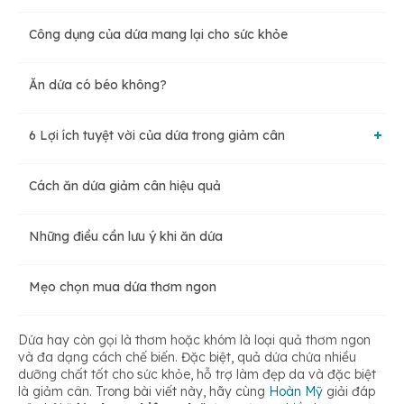
Công dụng của dứa mang lại cho sức khỏe
Ăn dứa có béo không?
6 Lợi ích tuyệt vời của dứa trong giảm cân
Cách ăn dứa giảm cân hiệu quả
1. Chứa ít calo và carbs
Những điều cần lưu ý khi ăn dứa
2. Chứa những loại enzyme phân giải protein và mỡ bụng
Mẹo chọn mua dứa thơm ngon
3. Chứa nhiều chất xơ
Dứa hay còn gọi là thơm hoặc khóm là loại quả thơm ngon
và đa dạng cách chế biến. Đặc biệt, quả dứa chứa nhiều
dưỡng chất tốt cho sức khỏe, hỗ trợ làm đẹp da và đặc biệt
4. Hiệu quả tốt cho hệ tiêu hoá
là giảm cân. Trong bài viết này, hãy cùng
Hoàn Mỹ
giải đáp