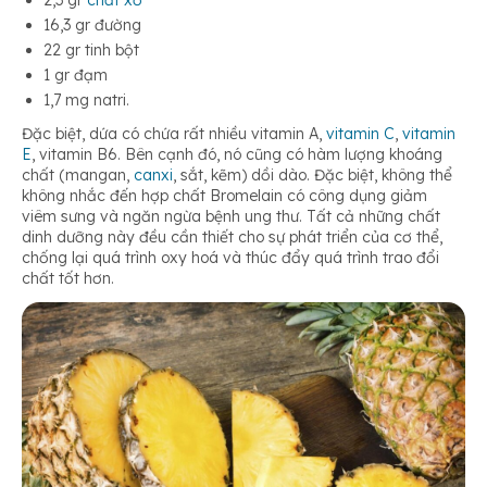
2,3 gr
chất xơ
16,3 gr đường
22 gr tinh bột
1 gr đạm
1,7 mg natri.
Đặc biệt, dứa có chứa rất nhiều vitamin A,
vitamin C
,
vitamin
E
, vitamin B6. Bên cạnh đó, nó cũng có hàm lượng khoáng
chất (mangan,
canxi
, sắt, kẽm) dồi dào. Đặc biệt, không thể
không nhắc đến hợp chất Bromelain có công dụng giảm
viêm sưng và ngăn ngừa bệnh ung thư. Tất cả những chất
dinh dưỡng này đều cần thiết cho sự phát triển của cơ thể,
chống lại quá trình oxy hoá và thúc đẩy quá trình trao đổi
chất tốt hơn.