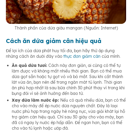
Thành phần của dứa giàu mangan (Nguồn: Internet)
Cách ăn dứa giảm cân hiệu quả
Để lợi ích của dứa phát huy tối đa, bạn hãy thử áp dụng
những cách ăn dưới đây vào
thực đơn giảm cân
của mình.
Ăn quả dứa tươi:
Cách này đơn giản, ai cũng có thể tự
làm được và không mất nhiều thời gian. Bạn có thể mua
dứa gọt sẵn hoặc tự gọt vỏ và bỏ mắt. Sau khi cắt thành
lát vừa ăn, bạn nên để trong ngăn mát tủ lạnh. Thời gian
ăn phù hợp nhất là sau bữa chính 30 phút thay vì trong khi
bụng đói vì sẽ ảnh hưởng đến bao tử.
Xay dứa làm nước ép:
Nếu có quá nhiều dứa, bạn có thể
cho vào máy để ép nước dứa nguyên chất. Đây là loại
nước phù hợp trong ngày hè nóng nực, vừa giải khát lại hỗ
trợ giảm cân hiệu quả. Chỉ sau 30 giây cho vào máy, bạn
đã có ngay ly nước ép hấp dẫn. Để ngon hơn, bạn có thể
cho vào tủ lạnh hoặc ướp đá.