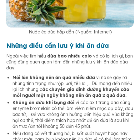
Nước ép dứa hấp dẫn (Nguồn: Internet)
Những điều cần lưu ý khi ăn dứa
Ngoài việc tìm hiểu
dứa bao nhiêu calo
và có lợi ích gì, bạn
cũng đừng quên quan tâm đến những lưu ý khi ăn dứa dứa
đây:
Mỗi lần không nên ăn quá nhiều dứa
vì nó sẽ gây ra
những tình trạng như rộp lưỡi, tê lưỡi,… Dù mang đến nhiều
lợi ích nhưng c
ác chuyên gia dinh dưỡng khuyến cáo
mỗi người một ngày không nên ăn quá 2 quả dứa.
Không ăn dứa khi bụng đói
vì các axit trong dứa cùng
enzyme bromelain có thể làm viêm niêm mạc dạ dày, đau
bao tử,… Để vừa không ảnh hưởng đến hiệu quả vừa không
hại cơ thể, thời điểm thích hợp nhất để ăn dứa là sau khi
ăn trưa/ăn tối khoảng 30 đến 45 phút.
Nếu đang có vết thương hở, bị sốt xuất huyết hoặc hay
chảy máu cam, bạn không nên ăn dứa vì có thể làm trầm