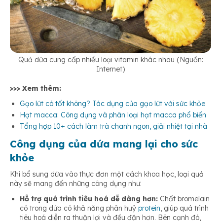
Quả dứa cung cấp nhiều loại vitamin khác nhau (Nguồn:
Internet)
>>> Xem thêm:
Gạo lứt có tốt không? Tác dụng của gạo lứt với sức khỏe
Hạt macca: Công dụng và phân loại hạt macca phổ biến
Tổng hợp 10+ cách làm trà chanh ngon, giải nhiệt tại nhà
Công dụng của dứa mang lại cho sức
khỏe
Khi bổ sung dứa vào thực đơn một cách khoa học, loại quả
này sẽ mang đến những công dụng như:
Hỗ trợ quá trình tiêu hoá dễ dàng hơn:
Chất bromelain
có trong dứa có khả năng phân huỷ
protein
, giúp quá trình
tiêu hoá diễn ra thuận lợi và đều đặn hơn. Bên cạnh đó,