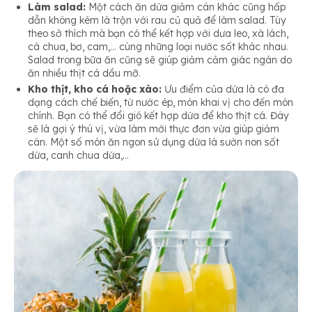
Làm salad:
Một cách ăn dứa giảm cân khác cũng hấp
dẫn không kém là trộn với rau củ quả để làm salad. Tùy
theo sở thích mà bạn có thể kết hợp với dưa leo, xà lách,
cà chua, bơ, cam,… cùng những loại nước sốt khác nhau.
Salad trong bữa ăn cũng sẽ giúp giảm cảm giác ngán do
ăn nhiều thịt cá dầu mỡ.
Kho thịt, kho cá hoặc xào:
Ưu điểm của dứa là có đa
dạng cách chế biến, từ nước ép, món khai vị cho đến món
chính. Bạn có thể đổi gió kết hợp dứa để kho thịt cá. Đây
sẽ là gợi ý thú vị, vừa làm mới thực đơn vừa giúp giảm
cân. Một số món ăn ngon sử dụng dứa là sườn non sốt
dứa, canh chua dứa,…