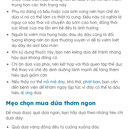
trọng hơn các tình trạng này.
Phụ nữ đang có bầu hoặc vừa sinh xong nên hạn chế ăn
dừa vì nó có thể làm co thắt tử cung. Điều này có nghĩa là
nguy cơ sảy thai và chuyển dạ sớm cao hơn, đồng thời
sức khoẻ của mẹ lẫn em bé đều bị ảnh hưởng.
Người bị viêm mũi họng hoặc đau dạ dày cũng là đối
tượng không nên ăn dứa thường xuyên vì dễ bị viêm loét
dạ dày do axit bào mòn.
Khi sử dụng thuốc tây, bạn nên kiêng dứa để tránh những
hậu quả không đáng có.
Chỉ ăn dứa vừa phải, nên kết hợp với thói quen tập thể dục
thể thao và chế độ dinh dưỡng lành mạnh để tăng thêm
hiệu quả giảm cân
Nếu thấy cơ thể
nổi mề đay
, khó thở,
phát ban
, bạn cần
đến bệnh viện để khám ngay lập tức vì đây có thể là dấu
hiệu
dị ứng
dứa.
Mẹo chọn mua dứa thơm ngon
Để mua được quả dứa ngon, bạn hãy dựa theo những tiêu chí
dưới đây:
Quả dứa vàng đồng đều từ cuống xuống đáy.