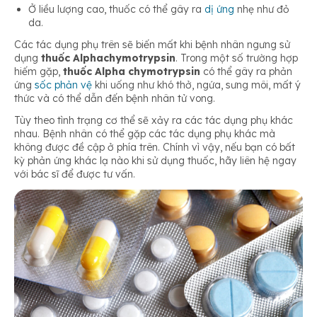
Ở liều lượng cao, thuốc có thể gây ra
dị ứng
nhẹ như đỏ
da.
Các tác dụng phụ trên sẽ biến mất khi bệnh nhân ngưng sử
dụng
thuốc
Alphachymotrypsin
. Trong một số trường hợp
hiếm gặp,
thuốc Alpha chymotrypsin
có thể gây ra phản
ứng
sốc phản vệ
khi uống như khó thở, ngứa, sưng môi, mất ý
thức và có thể dẫn đến bệnh nhân tử vong.
Tùy theo tình trạng cơ thể sẽ xảy ra các tác dụng phụ khác
nhau. Bệnh nhân có thể gặp các tác dụng phụ khác mà
không được đề cập ở phía trên. Chính vì vậy, nếu bạn có bất
kỳ phản ứng khác lạ nào khi sử dụng thuốc, hãy liên hệ ngay
với bác sĩ để được tư vấn.