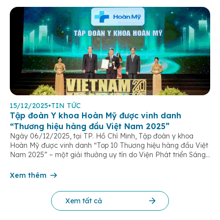
15/12/2025
•
TIN TỨC
Tập đoàn Y khoa Hoàn Mỹ được vinh danh
“Thương hiệu hàng đầu Việt Nam 2025”
Ngày 06/12/2025, tại TP. Hồ Chí Minh, Tập đoàn y khoa
Hoàn Mỹ được vinh danh “Top 10 Thương hiệu hàng đầu Việt
Nam 2025” – một giải thưởng uy tín do Viện Phát triển Sáng
chế và Đổi mới Công nghệ phối hợp với Trung tâm Nghiên
cứu Phát triển Doanh nghiệp Châu Á […]
Xem thêm
Xem tất cả