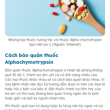
Những loại thuốc tương tác với thuốc Alpha chymotrypsin
bạn nên lưu ý (Nguồn: Internet)
Cách bảo quản thuốc
Alphachymotrypsin
Bảo quản thuốc Alphachymotrypsin ở nhiệt độ phòng không
quá 30 độ C, tránh nơi ẩm ướt và có ánh sáng chiếu vào.
Các loại thuốc khác nhau sẽ có cách bảo quản khác nhau. Vì
vậy bệnh nhân nên đọc kỹ hướng dẫn được in trên các bao bì
hoặc hỏi ý kiến của bác sĩ. Đặt thuốc tránh xa tầm tay của
trẻ em và thú nuôi, không bảo quản trong ngăn đá tủ lạnh
hoặc gần với bất kỳ nguồn nhiệt nào.
Khi thuốc quá hạn sử dụng hoặc bị hỏng nên bỏ ngay và xử