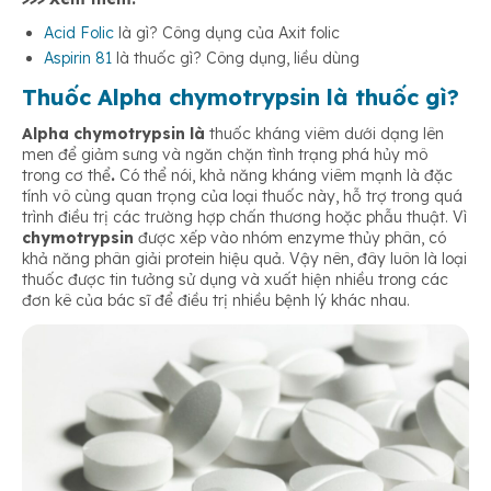
Acid Folic
là gì? Công dụng của Axit folic
Aspirin 81
là thuốc gì? Công dụng, liều dùng
Thuốc Alpha chymotrypsin là thuốc gì?
Alpha chymotrypsin là
thuốc kháng viêm dưới dạng lên
men để giảm sưng và ngăn chặn tình trạng phá hủy mô
trong cơ thể
.
Có thể nói, khả năng kháng viêm mạnh là đặc
tính vô cùng quan trọng của loại thuốc này, hỗ trợ trong quá
trình điều trị các trường hợp chấn thương hoặc phẫu thuật. Vì
chymotrypsin
được xếp vào nhóm enzyme thủy phân, có
khả năng phân giải protein hiệu quả. Vậy nên, đây
luôn là loại
thuốc được tin tưởng sử dụng và xuất hiện nhiều trong các
đơn kê của bác sĩ để điều trị nhiều bệnh lý khác nhau.