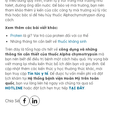
lý theo đúng quy trình, tránh tự ý vứt trong môi trường như
toilet, đường ống dẫn nước. Để bảo vệ môi trường, bạn nên
tham khảo thêm ý kiến của các công ty môi trường xử lý rác
thải hoặc bác sĩ để tiêu hủy thuốc Alphachymotrypsin đúng
cách.
Xem thêm các bài viết khác:
Protein
là gì? Vai trò của protein đối với cơ thể
Những thông tin cần biết về
thuốc kháng sinh
Trên đây là tổng hợp chi tiết về
công dụng và những
thông tin cần thiết của thuốc Alpha chymotrypsin
mà
bạn nên biết để điều trị bệnh một cách hiệu quả. Hy vọng bài
viết mang lại nhiều kiến thức bổ ích đến bạn và gia đình. Để
cập nhật thêm các kiến thức y học thường thức khác, mời
bạn truy cập
Tin tức y tế
. Để được tư vấn miễn phí và đặt
lịch khám tại
Hệ thống bệnh viện Hoàn Mỹ trên toàn
quốc
, bạn vui lòng liên hệ ngay với chúng tôi qua số
HOTLINE
hoặc đặt lịch hẹn trực tiếp
TẠI ĐÂY
.
Chia Sẻ