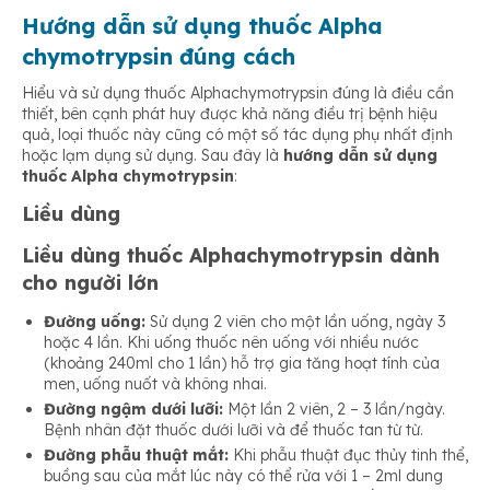
Hướng dẫn sử dụng thuốc Alpha
chymotrypsin đúng cách
Hiểu và sử dụng thuốc Alphachymotrypsin đúng là điều cần
thiết, bên cạnh phát huy được khả năng điều trị bệnh hiệu
quả, loại thuốc này cũng có một số tác dụng phụ nhất định
hoặc lạm dụng sử dụng. Sau đây là
hướng dẫn sử dụng
thuốc Alpha chymotrypsin
:
Liều dùng
Liều dùng thuốc Alphachymotrypsin dành
cho người lớn
Đường uống:
Sử dụng 2 viên cho một lần uống, ngày 3
hoặc 4 lần. Khi uống thuốc nên uống với nhiều nước
(khoảng 240ml cho 1 lần) hỗ trợ gia tăng hoạt tính của
men, uống nuốt và không nhai.
Đường ngậm dưới lưỡi:
Một lần 2 viên, 2 – 3 lần/ngày.
Bệnh nhân đặt thuốc dưới lưỡi và để thuốc tan từ từ.
Đường phẫu thuật mắt:
Khi phẫu thuật đục thủy tinh thể,
buồng sau của mắt lúc này có thể rửa với 1 – 2ml dung