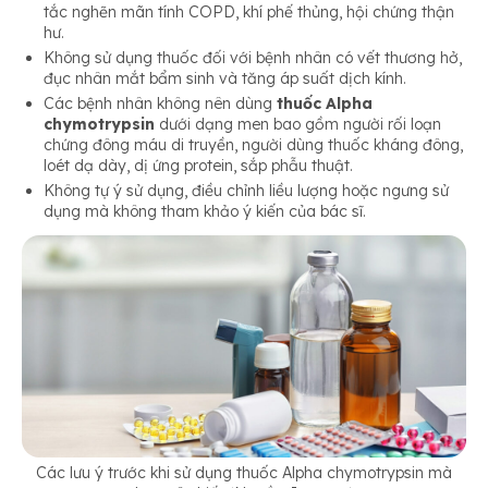
tắc nghẽn mãn tính COPD, khí phế thủng, hội chứng thận
hư.
Không sử dụng thuốc đối với bệnh nhân có vết thương hở,
đục nhân mắt bẩm sinh và tăng áp suất dịch kính.
Các bệnh nhân không nên dùng
thuốc Alpha
chymotrypsin
dưới dạng men bao gồm người rối loạn
chứng đông máu di truyền, người dùng thuốc kháng đông,
loét dạ dày, dị ứng protein, sắp phẫu thuật.
Không tự ý sử dụng, điều chỉnh liều lượng hoặc ngưng sử
dụng mà không tham khảo ý kiến của bác sĩ.
Các lưu ý trước khi sử dụng thuốc Alpha chymotrypsin mà