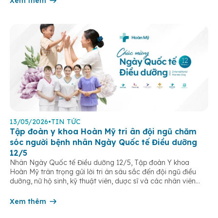
Xem thêm
13/05/2026
•
TIN TỨC
Tập đoàn y khoa Hoàn Mỹ tri ân đội ngũ chăm
sóc người bệnh nhân Ngày Quốc tế Điều dưỡng
12/5
Nhân Ngày Quốc tế Điều dưỡng 12/5, Tập đoàn Y khoa
Hoàn Mỹ trân trọng gửi lời tri ân sâu sắc đến đội ngũ điều
dưỡng, nữ hộ sinh, kỹ thuật viên, dược sĩ và các nhân viên
chăm sóc người bệnh trên toàn hệ thống – những người luôn
âm thầm đồng hành trên […]
Xem thêm