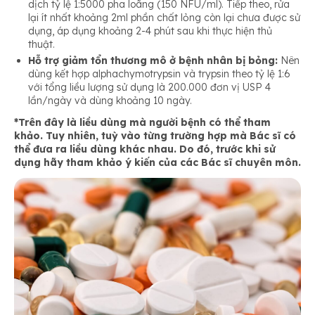
dịch tỷ lệ 1:5000 pha loãng (150 NFU/ml). Tiếp theo, rửa
lại ít nhất khoảng 2ml phần chất lỏng còn lại chưa được sử
dụng, áp dụng khoảng 2-4 phút sau khi thực hiện thủ
thuật.
Hỗ trợ giảm tổn thương mô ở bệnh nhân bị bỏng:
Nên
dùng kết hợp alphachymotrypsin và trypsin theo tỷ lệ 1:6
với tổng liều lượng sử dụng là 200.000 đơn vị USP 4
lần/ngày và dùng khoảng 10 ngày.
*Trên đây là liều dùng mà người bệnh có thể tham
khảo. Tuy nhiên, tuỳ vào từng trường hợp mà Bác sĩ có
thể đưa ra liều dùng khác nhau. Do đó, trước khi sử
dụng hãy tham khảo ý kiến của các Bác sĩ chuyên môn.