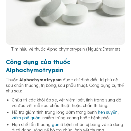
Tìm hiểu về thuốc Alpha chymotrypsin (Nguồn: Internet)
Công dụng của thuốc
Alphachymotrypsin
Thuốc
Alphachymotrypsin
được chỉ định điều trị phù nề
sau chấn thương, trị bỏng, sau phẫu thuật. Công dụng cụ thể
như sau:
Chữa trị các khối áp xe, vết viêm loét, tình trạng sưng đỏ
và đau vết mỗ sau phẫu thuật hoặc chấn thương.
Hỗ trợ giảm tình trạng long đờm trong bệnh
hen suyễn
,
viêm phế quản
, nhiễm trùng xoang hoặc bệnh phổi.
Hạn chế tổn thương
gan
ở bệnh nhân bị bỏng và sử dụng
dưới dạng uống để hỗ trợ chữa lành vết thương.