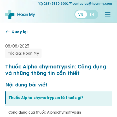
(028) 3820 6001
contactus@hoanmy.com
VN
EN
Quay lại
Hoàn Mỹ
Hoàn Mỹ Gold
08/08/2023
Tác giả: Hoàn Mỹ
Hạnh Phúc
Thuận Mỹ
Thuốc Alpha chymotrypsin: Công dụng
và những thông tin cần thiết
Nội dung bài viết
Thuốc Alpha chymotrypsin là thuốc gì?
Công dụng của thuốc Alphachymotrypsin