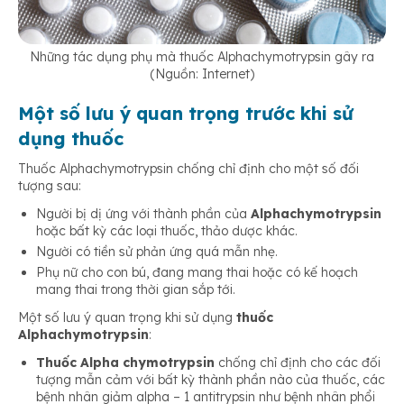
Những tác dụng phụ mà thuốc Alphachymotrypsin gây ra
(Nguồn: Internet)
Một số lưu ý quan trọng trước khi sử
dụng thuốc
Thuốc Alphachymotrypsin chống chỉ định cho một số đối
tượng sau:
Người bị dị ứng với thành phần của
Alphachymotrypsin
hoặc bất kỳ các loại thuốc, thảo dược khác.
Người có tiền sử phản ứng quá mẫn nhẹ.
Phụ nữ cho con bú, đang mang thai hoặc có kế hoạch
mang thai trong thời gian sắp tới.
Một số lưu ý quan trọng khi sử dụng
thuốc
Alphachymotrypsin
:
Thuốc Alpha chymotrypsin
chống chỉ định cho các đối
tượng mẫn cảm với bất kỳ thành phần nào của thuốc, các
bệnh nhân giảm alpha – 1 antitrypsin như bệnh nhân phổi