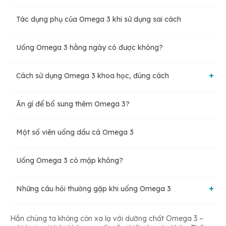
Tác dụng phụ của Omega 3 khi sử dụng sai cách
Omega 3 ngăn ngừa nguy cơ mắc bệnh tim mạch
Uống Omega 3 hằng ngày có được không?
Omega 3 giúp cải thiện chất lượng giấc ngủ
Cách sử dụng Omega 3 khoa học, đúng cách
Omega 3 giúp phát triển não bộ
Ăn gì để bổ sung thêm Omega 3?
Uống mấy viên omega 3 mỗi ngày?
Omega 3 hỗ trợ tăng cường thị lực
Một số viên uống dầu cá Omega 3
Bổ sung Omega 3 hợp lý
Omega 3 giúp cơ thể chống lại bệnh tự miễn
Uống Omega 3 có mập không?
Những câu hỏi thường gặp khi uống Omega 3
Omega 3 giúp ngăn ngừa ung thư
Đối tượng nào không nên sử dụng Omega 3?
Hẳn chúng ta không còn xa lạ với dưỡng chất Omega 3 –