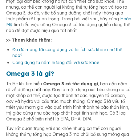
một loại axit béo không no rất cần thiết cho sức khỏe. Thế
Omega 3 giúp làm đẹp da
nhưng, cơ thể con người lại không thể tự tổng hợp và tạo ra
Omega 3, do đó, việc bổ sung dưỡng chất này thông qua
Độ tuổi nào nên uống Omega 3?
thực phẩm rất quan trọng. Trong bài viết sau, hãy cùng
Hoàn
Một số công dụng khác của dầu cá Omega 3
Mỹ
tìm hiểu việc uống Omega 3 có tác dụng gì, liều dùng thế
nào để đạt được hiệu quả tốt nhất.
>> Tham khảo thêm:
Đu đủ mang tới công dụng và lợi ích sức khỏe như thế
nào?
Công dụng từ nấm hương đối với sức khỏe
Omega 3 là gì?
Trước khi tìm hiểu
Omega 3 có tác dụng gì
, bạn cần nắm
rõ về dưỡng chất này. Đây là một dạng axit béo không no có
mặt khắp cơ thể, được tạo thành từ các nguyên tố carbon,
oxy và hydro với cấu trúc mạch thẳng. Omega 3 là yếu tố
thiết yếu tham gia vào quá trình hình thành tế bào thần kinh,
thị giác cũng như các hợp chất hoạt tính sinh học. Có 3 loại
Omega 3 phổ biến nhất là EPA, DHA, DPA.
Tuy rất quan trọng với sức khỏe nhưng cơ thể con người
không thể tự tổng hợp Omega 3 mà phải bổ sung thông qua