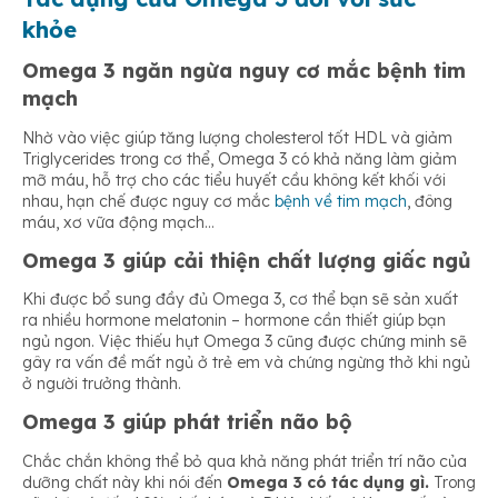
khỏe
Omega 3 ngăn ngừa nguy cơ mắc bệnh tim
mạch
Nhờ vào việc giúp tăng lượng cholesterol tốt HDL và giảm
Triglycerides trong cơ thể, Omega 3 có khả năng làm giảm
mỡ máu, hỗ trợ cho các tiểu huyết cầu không kết khối với
nhau, hạn chế được nguy cơ mắc
bệnh về tim mạch
, đông
máu, xơ vữa động mạch…
Omega 3 giúp cải thiện chất lượng giấc ngủ
Khi được bổ sung đầy đủ Omega 3, cơ thể bạn sẽ sản xuất
ra nhiều hormone melatonin – hormone cần thiết giúp bạn
ngủ ngon. Việc thiếu hụt Omega 3 cũng được chứng minh sẽ
gây ra vấn đề mất ngủ ở trẻ em và chứng ngừng thở khi ngủ
ở người trưởng thành.
Omega 3 giúp phát triển não bộ
Chắc chắn không thể bỏ qua khả năng phát triển trí não của
dưỡng chất này khi nói đến
Omega 3 có tác dụng gì.
Trong