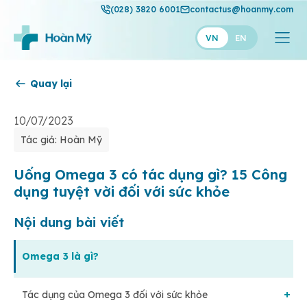
(028) 3820 6001
contactus@hoanmy.com
VN
EN
Quay lại
Hoàn Mỹ
Hoàn Mỹ Gold
10/07/2023
Tác giả: Hoàn Mỹ
Hạnh Phúc
Thuận Mỹ
Uống Omega 3 có tác dụng gì? 15 Công
dụng tuyệt vời đối với sức khỏe
Nội dung bài viết
Omega 3 là gì?
Tác dụng của Omega 3 đối với sức khỏe