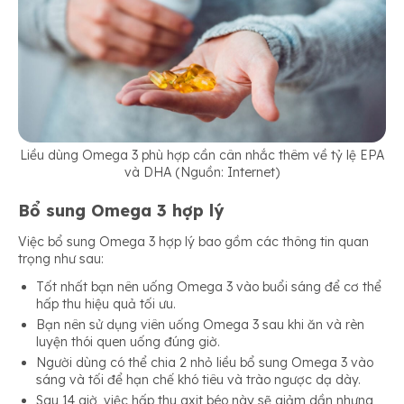
Liều dùng Omega 3 phù hợp cần cân nhắc thêm về tỷ lệ EPA
và DHA (Nguồn: Internet)
Bổ sung Omega 3 hợp lý
Việc bổ sung Omega 3 hợp lý bao gồm các thông tin quan
trọng như sau:
Tốt nhất bạn nên uống Omega 3 vào buổi sáng để cơ thể
hấp thu hiệu quả tối ưu.
Bạn nên sử dụng viên uống Omega 3 sau khi ăn và rèn
luyện thói quen uống đúng giờ.
Người dùng có thể chia 2 nhỏ liều bổ sung Omega 3 vào
sáng và tối để hạn chế khó tiêu và trào ngược dạ dày.
Sau 14 giờ, việc hấp thu axit béo này sẽ giảm dần nhưng