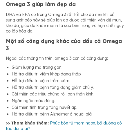
Omega 3 giúp
làm đẹp da
DHA và EPA có trong Omega 3 rất tốt cho da nên khi bổ
sung axit béo này sẽ giúp làn da được cải thiện vấn đề mụn,
khô da, giúp da khỏe mạnh từ sâu bên trong và hạn chế nguy
cơ lão hóa da.
Một số công dụng khác của dầu cá Omega
3
Ngoài các thông tin trên, omega 3 còn có công dụng:
Giảm lượng mỡ trong gan.
Hỗ trợ điều trị viêm khớp dạng thấp.
Hỗ trợ điều trị bệnh trầm cảm.
Hỗ trợ điều trị bệnh tăng động giảm chú ý.
Cải thiện các triệu chứng rối loạn thần kinh.
Ngăn ngừa màu đông.
Cải thiện tình trạng tăng huyết áp.
Hỗ trợ điều trị bệnh Alzheimer ở người già.
>> Tham khảo thêm:
Phúc bồn tử thơm ngon, bổ dưỡng có
tác dụng gì?