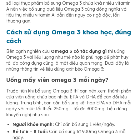
số loại thực phẩm bổ sung Omega 3 chứa khá nhiều vitamin
A nên việc bổ sung quá liều Omega 3 cũng đồng nghĩa với
tiêu thụ nhiều vitamin A, dẫn đến nguy cơ ngộ độc, tổn
thương gan.
Cách sử dụng Omega 3 khoa học, đúng
cách
Bên cạnh nghiên cứu
Omega 3 có tác dụng gì
thì uống
Omega 3 với liều lượng như thế nào là phù hợp để phát huy
tối đa công dụng cũng là một điều quan trọng. Dưới đây là
những thông tin về liều dùng axit béo Omega 3:
Uống mấy viên omega 3 mỗi ngày
?
Trước tiên khi bổ sung Omega 3 thì bạn nên xem thành phần
của viên uống chứa bao nhiêu EPA và DHA để cân đối liều
lượng. Trung bình, bạn cần bổ sung kết hợp EPA và DHA mỗi
ngày với mức tối thiểu 250mg – tối đa 3000mg. Liều dùng
khuyến nghị như sau:
Người khỏe mạnh:
Chỉ cần bổ sung 1 viên/ngày.
Bé từ 6 – 8 tuổi:
Cần bổ sung từ 900mg Omega 3 mỗi
ngày.