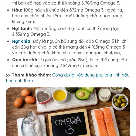
thì bạn đã nạp vào cơ thể khoảng 6.789mg Omega 3.
Hàu:
100g hàu sẽ chứa đến 672mg Omega 3, ngoài ra,
hàu còn chứa nhiều kẽm – một dưỡng chất quan trọng
không kém.
Hạt lanh:
Một muỗng canh hạt lanh có thể mang lại
2.338mg Omega 3.
Hạt chia
:
Đây là nguồn bổ sung dồi dào Omega 3 khi chỉ
cần 28g hạt chia là có thể mang đến 4.915mg Omega 3
và các dưỡng chất khác như canxi, mangan, photpho,
Quả óc chó:
7 quả óc chó (gần 28g) thì có thể cung cấp
cho cơ thể bạn khoảng 2.542mg Omega 3.
>> Tham khảo thêm:
Công dụng, tác dụng phụ của tinh dầu
hoa anh thảo