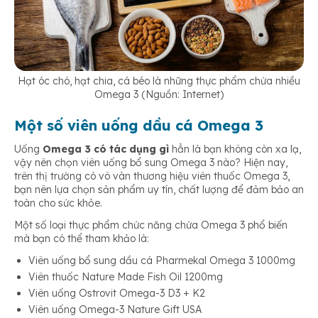
Hạt óc chó, hạt chia, cá béo là những thực phẩm chứa nhiều
Omega 3 (Nguồn: Internet)
Một số viên uống dầu cá Omega 3
Uống
Omega 3 có tác dụng gì
hẳn là bạn không còn xa lạ,
vậy nên chọn viên uống bổ sung Omega 3 nào? Hiện nay,
trên thị trường có vô vàn thương hiệu viên thuốc Omega 3,
bạn nên lựa chọn sản phẩm uy tín, chất lượng để đảm bảo an
toàn cho sức khỏe.
Một số loại thực phẩm chức năng chứa Omega 3 phổ biến
mà bạn có thể tham khảo là:
Viên uống bổ sung dầu cá Pharmekal Omega 3 1000mg
Viên thuốc Nature Made Fish Oil 1200mg
Viên uống Ostrovit Omega-3 D3 + K2
Viên uống Omega-3 Nature Gift USA