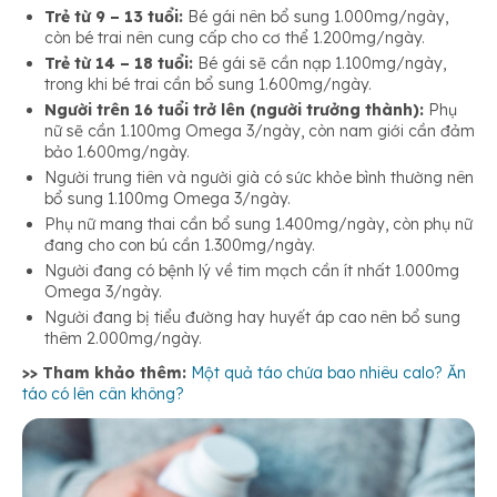
Trẻ từ 9 – 13 tuổi:
Bé gái nên bổ sung 1.000mg/ngày,
còn bé trai nên cung cấp cho cơ thể 1.200mg/ngày.
Trẻ từ 14 – 18 tuổi:
Bé gái sẽ cần nạp 1.100mg/ngày,
trong khi bé trai cần bổ sung 1.600mg/ngày.
Người trên 16 tuổi trở lên (người trưởng thành):
Phụ
nữ sẽ cần 1.100mg Omega 3/ngày, còn nam giới cần đảm
bảo 1.600mg/ngày.
Người trung tiên và người già có sức khỏe bình thường nên
bổ sung 1.100mg Omega 3/ngày.
Phụ nữ mang thai cần bổ sung 1.400mg/ngày, còn phụ nữ
đang cho con bú cần 1.300mg/ngày.
Người đang có bệnh lý về tim mạch cần ít nhất 1.000mg
Omega 3/ngày.
Người đang bị tiểu đường hay huyết áp cao nên bổ sung
thêm 2.000mg/ngày.
>> Tham khảo thêm:
Một quả táo chứa bao nhiêu calo? Ăn
táo có lên cân không?