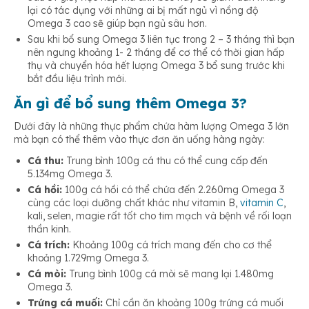
lại có tác dụng với những ai bị mất ngủ vì nồng độ
Omega 3 cao sẽ giúp bạn ngủ sâu hơn.
Sau khi bổ sung Omega 3 liên tục trong 2 – 3 tháng thì bạn
nên ngưng khoảng 1- 2 tháng để cơ thể có thời gian hấp
thụ và chuyển hóa hết lượng Omega 3 bổ sung trước khi
bắt đầu liệu trình mới.
Ăn gì để bổ sung thêm Omega 3?
Dưới đây là những thực phẩm chứa hàm lượng Omega 3 lớn
mà bạn có thể thêm vào thực đơn ăn uống hàng ngày:
Cá thu:
Trung bình 100g cá thu có thể cung cấp đến
5.134mg Omega 3.
Cá hồi:
100g cá hồi có thể chứa đến 2.260mg Omega 3
cùng các loại dưỡng chất khác như vitamin B,
vitamin C
,
kali, selen, magie rất tốt cho tim mạch và bệnh về rối loạn
thần kinh.
Cá trích:
Khoảng 100g cá trích mang đến cho cơ thể
khoảng 1.729mg Omega 3.
Cá mòi:
Trung bình 100g cá mòi sẽ mang lại 1.480mg
Omega 3.
Trứng cá muối:
Chỉ cần ăn khoảng 100g trứng cá muối