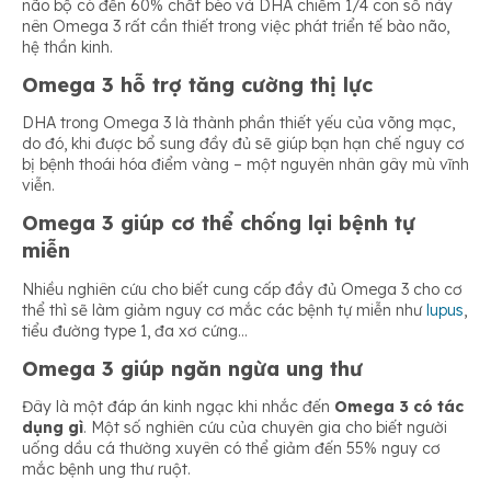
não bộ có đến 60% chất béo và DHA chiếm 1/4 con số này
nên Omega 3 rất cần thiết trong việc phát triển tế bào não,
hệ thần kinh.
Omega 3 hỗ trợ tăng cường thị lực
DHA trong Omega 3 là thành phần thiết yếu của võng mạc,
do đó, khi được bổ sung đầy đủ sẽ giúp bạn hạn chế nguy cơ
bị bệnh thoái hóa điểm vàng – một nguyên nhân gây mù vĩnh
viễn.
Omega 3 giúp cơ thể chống lại bệnh tự
miễn
Nhiều nghiên cứu cho biết cung cấp đầy đủ Omega 3 cho cơ
thể thì sẽ làm giảm nguy cơ mắc các bệnh tự miễn như
lupus
,
tiểu đường type 1, đa xơ cứng…
Omega 3 giúp ngăn ngừa ung thư
Đây là một đáp án kinh ngạc khi nhắc đến
Omega 3 có tác
dụng gì
. Một số nghiên cứu của chuyên gia cho biết người
uống dầu cá thường xuyên có thể giảm đến 55% nguy cơ
mắc bệnh ung thư ruột.