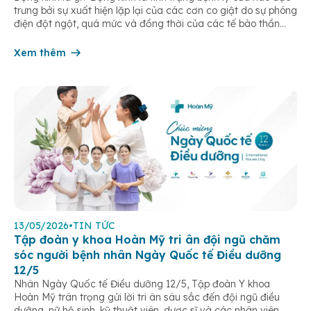
trưng bởi sự xuất hiện lặp lại của các cơn co giật do sự phóng
điện đột ngột, quá mức và đồng thời của các tế bào thần
kinh trong não. Những cơn này có thể gây ra rối loạn vận […]
Xem thêm
13/05/2026
•
TIN TỨC
Tập đoàn y khoa Hoàn Mỹ tri ân đội ngũ chăm
sóc người bệnh nhân Ngày Quốc tế Điều dưỡng
12/5
Nhân Ngày Quốc tế Điều dưỡng 12/5, Tập đoàn Y khoa
Hoàn Mỹ trân trọng gửi lời tri ân sâu sắc đến đội ngũ điều
dưỡng, nữ hộ sinh, kỹ thuật viên, dược sĩ và các nhân viên