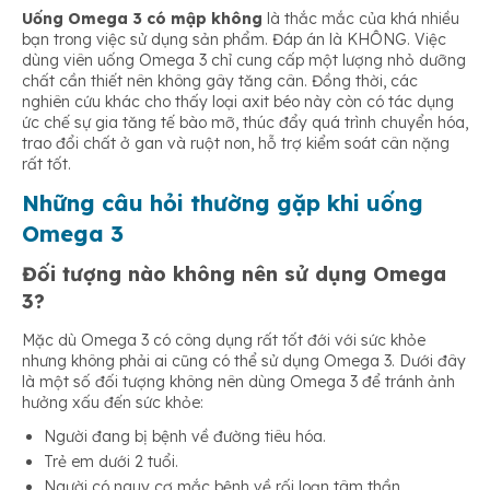
Uống Omega 3 có mập không
là thắc mắc của khá nhiều
bạn trong việc sử dụng sản phẩm. Đáp án là KHÔNG. Việc
dùng viên uống Omega 3 chỉ cung cấp một lượng nhỏ dưỡng
chất cần thiết nên không gây tăng cân. Đồng thời, các
nghiên cứu khác cho thấy loại axit béo này còn có tác dụng
ức chế sự gia tăng tế bào mỡ, thúc đẩy quá trình chuyển hóa,
trao đổi chất ở gan và ruột non, hỗ trợ kiểm soát cân nặng
rất tốt.
Những câu hỏi thường gặp khi uống
Omega 3
Đối tượng nào không nên sử dụng Omega
3?
Mặc dù Omega 3 có công dụng rất tốt đới với sức khỏe
nhưng không phải ai cũng có thể sử dụng Omega 3. Dưới đây
là một số đối tượng không nên dùng Omega 3 để tránh ảnh
hưởng xấu đến sức khỏe:
Người đang bị bệnh về đường tiêu hóa.
Trẻ em dưới 2 tuổi.
Người có nguy cơ mắc bệnh về rối loạn tâm thần.