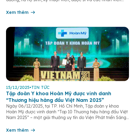
chăm sóc người bệnh trên toàn hệ thống – những người luôn
âm thầm đồng hành trên […]
Xem thêm
15/12/2025
•
TIN TỨC
Tập đoàn Y khoa Hoàn Mỹ được vinh danh
“Thương hiệu hàng đầu Việt Nam 2025”
Ngày 06/12/2025, tại TP. Hồ Chí Minh, Tập đoàn y khoa
Hoàn Mỹ được vinh danh “Top 10 Thương hiệu hàng đầu Việt
Nam 2025” – một giải thưởng uy tín do Viện Phát triển Sáng
chế và Đổi mới Công nghệ phối hợp với Trung tâm Nghiên
cứu Phát triển Doanh nghiệp Châu Á […]
Xem thêm