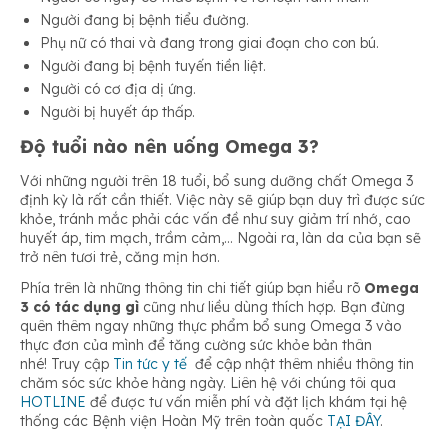
Người đang bị bệnh tiểu đường.
Phụ nữ có thai và đang trong giai đoạn cho con bú.
Người đang bị bệnh tuyến tiền liệt.
Người có cơ địa dị ứng.
Người bị huyết áp thấp.
Độ tuổi nào nên uống Omega 3?
Với những người trên 18 tuổi, bổ sung dưỡng chất Omega 3
định kỳ là rất cần thiết. Việc này sẽ giúp bạn duy trì được sức
khỏe, tránh mắc phải các vấn đề như suy giảm trí nhớ, cao
huyết áp, tim mạch, trầm cảm,… Ngoài ra, làn da của bạn sẽ
trở nên tươi trẻ, căng mịn hơn.
Phía trên là những thông tin chi tiết giúp bạn hiểu rõ
Omega
3 có tác dụng gì
cũng như liều dùng thích hợp. Bạn đừng
quên thêm ngay những thực phẩm bổ sung Omega 3 vào
thực đơn của mình để tăng cường sức khỏe bản thân
nhé! Truy cập
Tin tức y tế
để cập nhật thêm nhiều thông tin
chăm sóc sức khỏe hàng ngày. Liên hệ với chúng tôi qua
HOTLINE
để được tư vấn miễn phí và đặt lịch khám tại hệ
thống các Bệnh viện Hoàn Mỹ trên toàn quốc
TẠI ĐÂY
.