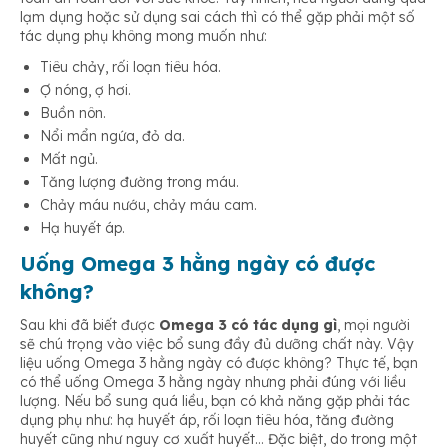
lạm dụng hoặc sử dụng sai cách thì có thể gặp phải một số
tác dụng phụ không mong muốn như:
Tiêu chảy, rối loạn tiêu hóa.
Ợ nóng, ợ hơi.
Buồn nôn.
Nổi mẩn ngứa, đỏ da.
Mất ngủ.
Tăng lượng đường trong máu.
Chảy máu nướu, chảy máu cam.
Hạ huyết áp.
Uống Omega 3 hằng ngày có được
không?
Sau khi đã biết được
Omega 3 có tác dụng gì
, mọi người
sẽ chú trọng vào việc bổ sung đầy đủ dưỡng chất này. Vậy
liệu uống Omega 3 hằng ngày có được không? Thực tế, bạn
có thể uống Omega 3 hằng ngày nhưng phải đúng với liều
lượng. Nếu bổ sung quá liều, bạn có khả năng gặp phải tác
dụng phụ như: hạ huyết áp, rối loạn tiêu hóa, tăng đường
huyết cũng như nguy cơ xuất huyết… Đặc biệt, do trong một