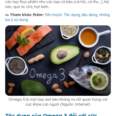
các loại thực phẩm như các loại cá béo (cá hồi, cá thu…), hải
sản, quả óc chó, hạt lanh…
>> Tham khảo thêm:
Yến mạch: Tác dụng, liều dùng, những
lưu ý sử dụng
Omega 3 là một loại axit béo không no rất quan trọng với
sức khỏe con người (Nguồn: Internet)
Tác dụng của Omega 3 đối với sức