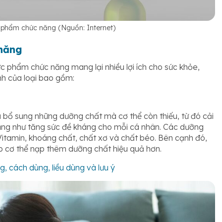
c phẩm chức năng (Nguồn: Internet)
 năng
hực phẩm chức năng mang lại nhiều lợi ích cho sức khỏe,
ính của loại bao gồm:
bổ sung những dưỡng chất mà cơ thể còn thiếu, từ đó cải
ũng như tăng sức đề kháng cho mỗi cá nhân. Các dưỡng
Vitamin, khoáng chất, chất xơ và chất béo. Bên cạnh đó,
iúp cơ thể nạp thêm dưỡng chất hiệu quả hơn.
, cách dùng, liều dùng và lưu ý