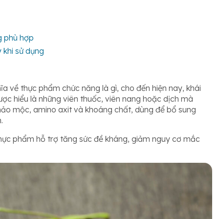
ng phù hợp
ý khi sử dụng
ĩa về thực phẩm chức năng là gì, cho đến hiện nay, khái
được hiểu là những viên thuốc, viên nang hoặc dịch mà
hảo mộc, amino axit và khoáng chất, dùng để bổ sung
n.
 thực phẩm hỗ trợ tăng sức đề kháng, giảm nguy cơ mắc
.