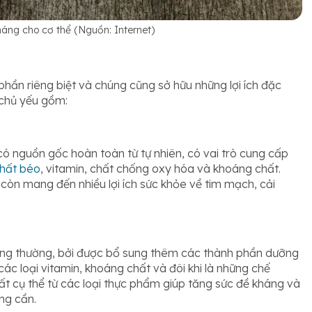
háng cho cơ thể (Nguồn: Internet)
phần riêng biệt và chúng cũng sở hữu những lợi ích đặc
 chủ yếu gồm:
 nguồn gốc hoàn toàn từ tự nhiên, có vai trò cung cấp
hất béo
, vitamin, chất chống oxy hóa và khoáng chất.
còn mang đến nhiều lợi ích sức khỏe về tim mạch, cải
ng thường, bởi được bổ sung thêm các thành phần dưỡng
các loại vitamin, khoáng chất và đôi khi là những chế
ất cụ thể từ các loại thực phẩm giúp tăng sức đề kháng và
ng cần.