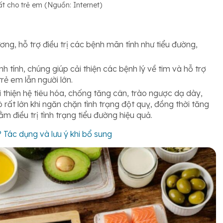
t cho trẻ e
m
(Nguồn: Internet)
ng, hỗ trợ điều trị các bệnh mãn tính như tiểu đường,
h tính, chúng giúp cải thiện các bệnh lý về tim và hỗ trợ
rẻ em lẫn người lớn.
 thiện hệ tiêu hóa, chống tăng cân, trào ngược dạ dày,
 rất lớn khi ngăn chặn tình trạng đột quỵ, đồng thời tăng
 điều trị tình trạng tiểu đường hiệu quả.
Tác dụng và lưu ý khi bổ sung