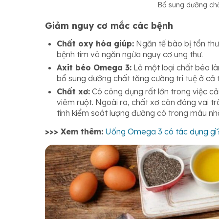
Bổ sung dưỡng chấ
Giảm nguy cơ mắc các bệnh
Chất oxy hóa giúp:
Ngăn tế bào bị tổn thươ
bệnh tim và ngăn ngừa nguy cơ ung thư.
Axit béo Omega 3:
Là một loại chất béo làn
bổ sung dưỡng chất tăng cường trí tuệ ở cả t
Chất xơ:
Có công dụng rất lớn trong việc cải
viêm ruột. Ngoài ra, chất xơ còn đóng vai trò
tính kiểm soát lượng đường có trong máu nhằm
>>> Xem thêm:
Uống Omega 3 có tác dụng gì? 