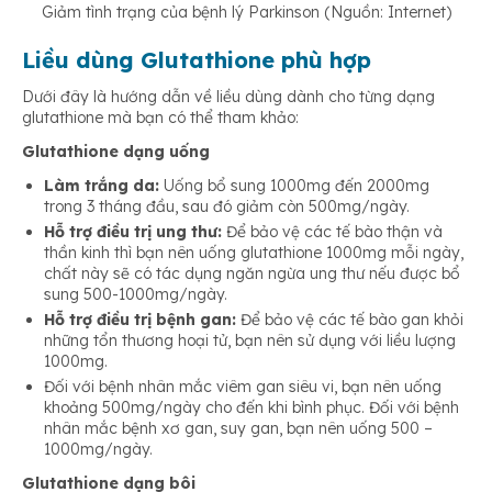
Giảm tình trạng của bệnh lý Parkinson (Nguồn: Internet)
Liều dùng Glutathione phù hợp
Dưới đây là hướng dẫn về liều dùng dành cho từng dạng
glutathione mà bạn có thể tham khảo:
Glutathione dạng uống
Làm trắng da:
Uống bổ sung 1000mg đến 2000mg
trong 3 tháng đầu, sau đó giảm còn 500mg/ngày.
Hỗ trợ điều trị ung thư:
Để bảo vệ các tế bào thận và
thần kinh thì bạn nên uống glutathione 1000mg mỗi ngày,
chất này sẽ có tác dụng ngăn ngừa ung thư nếu được bổ
sung 500-1000mg/ngày.
Hỗ trợ điều trị bệnh gan:
Để bảo vệ các tế bào gan khỏi
những tổn thương hoại tử, bạn nên sử dụng với liều lượng
1000mg.
Đối với bệnh nhân mắc viêm gan siêu vi, bạn nên uống
khoảng 500mg/ngày cho đến khi bình phục. Đối với bệnh
nhân mắc bệnh xơ gan, suy gan, bạn nên uống 500 –
1000mg/ngày.
Glutathione dạng bôi