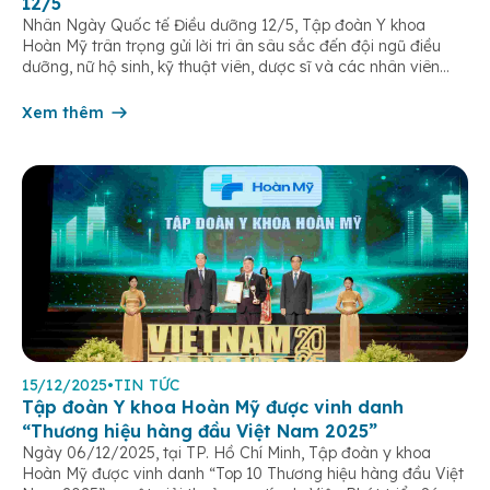
12/5
Nhân Ngày Quốc tế Điều dưỡng 12/5, Tập đoàn Y khoa
Hoàn Mỹ trân trọng gửi lời tri ân sâu sắc đến đội ngũ điều
dưỡng, nữ hộ sinh, kỹ thuật viên, dược sĩ và các nhân viên
chăm sóc người bệnh trên toàn hệ thống – những người luôn
âm thầm đồng hành trên […]
Xem thêm
15/12/2025
•
TIN TỨC
Tập đoàn Y khoa Hoàn Mỹ được vinh danh
“Thương hiệu hàng đầu Việt Nam 2025”
Ngày 06/12/2025, tại TP. Hồ Chí Minh, Tập đoàn y khoa
Hoàn Mỹ được vinh danh “Top 10 Thương hiệu hàng đầu Việt