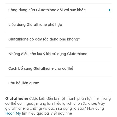
Công dụng của Glutathione đối với sức khỏe
Liều dùng Glutathione phù hợp
Làm chậm quá trình lão hóa
Glutathione có gây tác dụng phụ không?
Tăng cường chức năng cho gan và thải độc
Những điều cần lưu ý khi sử dụng Glutathione
Giảm bớt các cơn đau cơ và khớp
Cách bổ sung Glutathione cho cơ thể
Giúp hệ miễn dịch khỏe mạnh
Câu hỏi liên quan:
Giảm tình trạng của bệnh lý Parkinson
Glutathione
được biết đến là một thành phần tự nhiên trong
cơ thể con người, mang lại nhiều lợi ích cho sức khỏe. Vậy
glutathione là chất gì và cách sử dụng ra sao? Hãy cùng
Hoàn Mỹ
tìm hiểu qua bài viết này nhé!