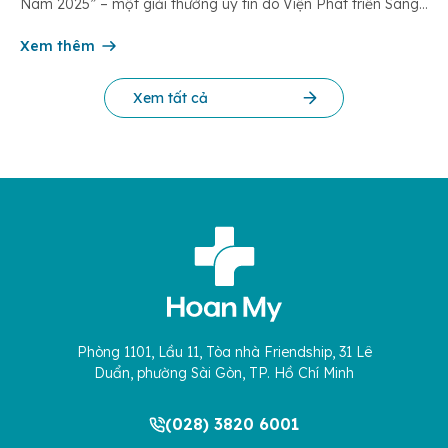
Nam 2025” – một giải thưởng uy tín do Viện Phát triển Sáng
chế và Đổi mới Công nghệ phối hợp với Trung tâm Nghiên
cứu Phát triển Doanh nghiệp Châu Á […]
Xem thêm
Xem tất cả
Phòng 1101, Lầu 11, Tòa nhà Friendship, 31 Lê
Duẩn, phường Sài Gòn, TP. Hồ Chí Minh
(028) 3820 6001