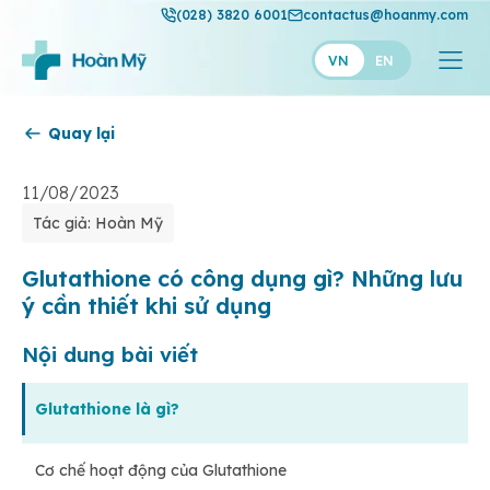
(028) 3820 6001
contactus@hoanmy.com
VN
EN
Quay lại
Hoàn Mỹ
Hoàn Mỹ Gold
11/08/2023
Tác giả: Hoàn Mỹ
Hạnh Phúc
Thuận Mỹ
Glutathione có công dụng gì? Những lưu
ý cần thiết khi sử dụng
Nội dung bài viết
Glutathione là gì?
Cơ chế hoạt động của Glutathione