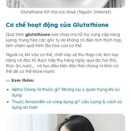
Glutathione tốt cho sức khoẻ (Nguồn: Internet)
Cơ chế hoạt động của Glutathione
Quá trình
glutathione
sửa chữa mô hỗ trợ cung cấp năng
lượng, trung hòa các gốc tự do không có điện tích thích hợp,
làm chậm quá trình lão hóa của cơ thể.
Ngoài ra, khi vào cơ thể, chất này sẽ thu thập các kim loại
nặng và độc tố được hấp thụ hàng ngày qua da, hơi thở,
thức ăn, nước,… và tạo điều kiện đào thải chúng ra khỏi cơ
thể để cơ thể khỏe mạnh.
>>
Xem thêm:
Alpha Choay là thuốc gì? Những lưu ý quan trọng khi sử
dụng
Thuốc Amoxicillin có công dụng gì? Liều lượng & cách sử
dụng an toàn