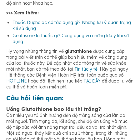
độ sinh hoạt khoa học.
>>> Xem thêm:
Thuốc Duphalac có tác dụng gì? Những lưu ý quan trọng
khi sử dụng
Gentrisone là thuốc gì? Công dụng và những lưu ý khi sử
dụng
Hy vọng những thông tin về
glutathione
được cung cấp
trong bài viết trên có thể giúp bạn hiểu thêm về công dụng
của loại thuốc này. Để cập nhật các thông tin về sức khỏe
mới nhất, bạn có thể theo dõi tại
Tin tức y tế
. Hãy gọi ngay
Hệ thống các Bệnh viện Hoàn Mỹ trên toàn quốc qua số
HOTLINE
hoặc đặt lịch hẹn trực tiếp
TẠI ĐÂY
để được tư vấn
cụ thể và hoàn toàn miễn phí.
Câu hỏi liên quan:
Uống Glutathione bao lâu thì trắng?
Có nhiều yếu tố ảnh hưởng đến độ trắng sáng của làn da
mỗi người. Tình trạng da, lối sống, chế độ ăn uống và mức
độ tiếp xúc với ánh nắng mặt trời đều có vai trò nhất định.
Một số người thấy kết quả chỉ sau 1 tháng, trong khi những
người khác có thể mất vài tháng hoặc lâu hơn. Uống một