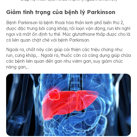
Giảm tình trạng của bệnh lý Parkinson
Bệnh Parkinson là bệnh thoái hóa thần kinh phổ biến thứ 2,
được đặc trưng bởi cứng khớp, rối loạn vận động, run khi nghỉ
ngơi và mất ổn định tư thế. Mức glutathione thấp được cho là
có liên quan chặt chẽ với bệnh Parkinson.
Ngoài ra, chất này còn giúp cải thiện các triệu chứng như:
run, cứng khớp,… Ngoài ra, thuốc còn có công dụng giúp chữa
các bệnh liên quan đến gan như viêm gan, suy giảm chức
năng gan,…