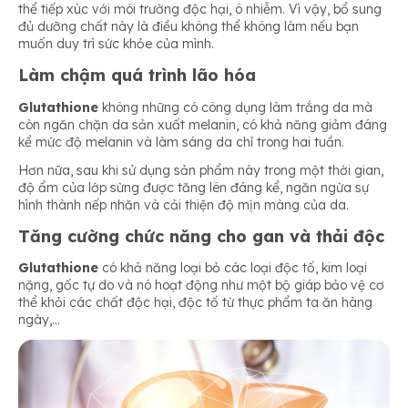
thể tiếp xúc với môi trường độc hại, ô nhiễm. Vì vậy, bổ sung
đủ dưỡng chất này là điều không thể không làm nếu bạn
muốn duy trì sức khỏe của mình.
Làm chậm quá trình lão hóa
Glutathione
không những có công dụng làm trắng da mà
còn ngăn chặn da sản xuất melanin, có khả năng giảm đáng
kể mức độ melanin và làm sáng da chỉ trong hai tuần.
Hơn nữa, sau khi sử dụng sản phẩm này trong một thời gian,
độ ẩm của lớp sừng được tăng lên đáng kể, ngăn ngừa sự
hình thành nếp nhăn và cải thiện độ mịn màng của da.
Tăng cường chức năng cho gan và thải độc
Glutathione
có khả năng loại bỏ các loại độc tố, kim loại
nặng, gốc tự do và nó hoạt động như một bộ giáp bảo vệ cơ
thể khỏi các chất độc hại, độc tố từ thực phẩm ta ăn hàng
ngày,…