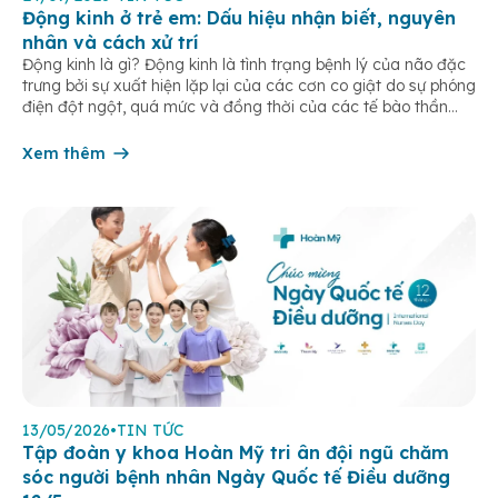
Động kinh ở trẻ em: Dấu hiệu nhận biết, nguyên
nhân và cách xử trí
Động kinh là gì? Động kinh là tình trạng bệnh lý của não đặc
trưng bởi sự xuất hiện lặp lại của các cơn co giật do sự phóng
điện đột ngột, quá mức và đồng thời của các tế bào thần
kinh trong não. Những cơn này có thể gây ra rối loạn vận […]
Xem thêm
13/05/2026
•
TIN TỨC
Tập đoàn y khoa Hoàn Mỹ tri ân đội ngũ chăm
sóc người bệnh nhân Ngày Quốc tế Điều dưỡng