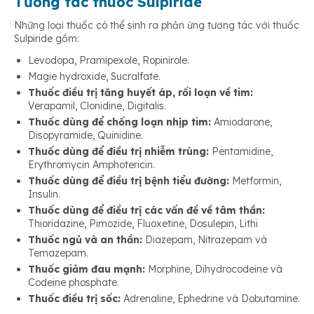
Tương tác thuốc Sulpiride
Những loại thuốc có thể sinh ra phản ứng tương tác với thuốc
Sulpiride gồm:
Levodopa, Pramipexole, Ropinirole.
Magie hydroxide, Sucralfate.
Thuốc điều trị tăng huyết áp, rối loạn về tim:
Verapamil, Clonidine, Digitalis.
Thuốc dùng để chống loạn nhịp tim:
Amiodarone,
Disopyramide, Quinidine.
Thuốc dùng để điều trị nhiễm trùng:
Pentamidine,
Erythromycin Amphotericin.
Thuốc dùng để điều trị bệnh tiểu đường:
Metformin,
Insulin.
Thuốc dùng để điều trị các vấn đề về tâm thần:
Thioridazine, Pimozide, Fluoxetine, Dosulepin, Lithi
Thuốc ngủ và an thần:
Diazepam, Nitrazepam và
Temazepam.
Thuốc giảm đau mạnh:
Morphine, Dihydrocodeine và
Codeine phosphate.
Thuốc điều trị sốc:
Adrenaline, Ephedrine và Dobutamine.