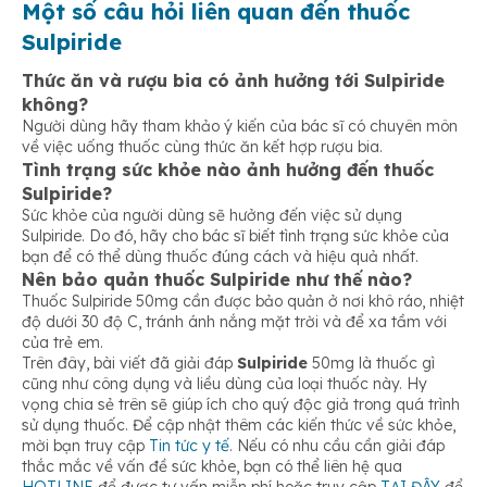
Một số câu hỏi liên quan đến thuốc
Sulpiride
Thức ăn và rượu bia có ảnh hưởng tới Sulpiride
không?
Người dùng hãy tham khảo ý kiến của bác sĩ có chuyên môn
về việc uống thuốc cùng thức ăn kết hợp rượu bia.
Tình trạng sức khỏe nào ảnh hưởng đến thuốc
Sulpiride?
Sức khỏe của người dùng sẽ hưởng đến việc sử dụng
Sulpiride. Do đó, hãy cho bác sĩ biết tình trạng sức khỏe của
bạn để có thể dùng thuốc đúng cách và hiệu quả nhất.
Nên bảo quản thuốc Sulpiride như thế nào?
Thuốc Sulpiride 50mg cần được bảo quản ở nơi khô ráo, nhiệt
độ dưới 30 độ C, tránh ánh nắng mặt trời và để xa tầm với
của trẻ em.
Trên đây, bài viết đã giải đáp
Sulpiride
50mg là thuốc gì
cũng như công dụng và liều dùng của loại thuốc này. Hy
vọng chia sẻ trên sẽ giúp ích cho quý độc giả trong quá trình
sử dụng thuốc. Để cập nhật thêm các kiến thức về sức khỏe,
mời bạn truy cập
Tin tức y tế
. Nếu có nhu cầu cần giải đáp
thắc mắc về vấn đề sức khỏe, bạn có thể liên hệ qua
HOTLINE
để được tư vấn miễn phí hoặc truy cập
TẠI ĐÂY
để