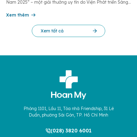
Nam 2025” – một giải thưởng uy tín do Viện Phát triển Sáng
chế và Đổi mới Công nghệ phối hợp với Trung tâm Nghiên
cứu Phát triển Doanh nghiệp Châu Á […]
Xem thêm
Xem tất cả
Phòng 1101, Lầu 11, Tòa nhà Friendship, 31 Lê
Duẩn, phường Sài Gòn, TP. Hồ Chí Minh
(028) 3820 6001