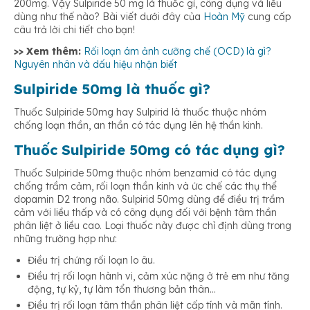
200mg. Vậy Sulpiride 50 mg là thuốc gì, công dụng và liều
dùng như thế nào? Bài viết dưới đây của
Hoàn Mỹ
cung cấp
câu trả lời chi tiết cho bạn!
>> Xem thêm:
Rối loạn ám ảnh cưỡng chế (OCD) là gì?
Nguyên nhân và dấu hiệu nhận biết
Sulpiride 50mg là thuốc gì?
Thuốc Sulpiride 50mg hay Sulpirid là thuốc thuộc nhóm
chống loạn thần, an thần có tác dụng lên hệ thần kinh.
Thuốc Sulpiride 50mg có tác dụng gì?
Thuốc Sulpiride 50mg thuộc nhóm benzamid có tác dụng
chống trầm cảm, rối loạn thần kinh và ức chế các thụ thể
dopamin D2 trong não. Sulpirid 50mg dùng để điều trị trầm
cảm với liều thấp và có công dụng đối với bệnh tâm thần
phân liệt ở liều cao. Loại thuốc này được chỉ định dùng trong
những trường hợp như:
Điều trị chứng rối loạn lo âu.
Điều trị rối loạn hành vi, cảm xúc nặng ở trẻ em như tăng
động, tự kỷ, tự làm tổn thương bản thân…
Điều trị rối loạn tâm thần phân liệt cấp tính và mãn tính.