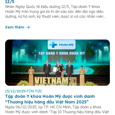
12/5
Nhân Ngày Quốc tế Điều dưỡng 12/5, Tập đoàn Y khoa
Hoàn Mỹ trân trọng gửi lời tri ân sâu sắc đến đội ngũ điều
dưỡng, nữ hộ sinh, kỹ thuật viên, dược sĩ và các nhân viên
chăm sóc người bệnh trên toàn hệ thống – những người luôn
âm thầm đồng hành trên […]
Xem thêm
15/12/2025
•
TIN TỨC
Tập đoàn Y khoa Hoàn Mỹ được vinh danh
“Thương hiệu hàng đầu Việt Nam 2025”
Ngày 06/12/2025, tại TP. Hồ Chí Minh, Tập đoàn y khoa
Hoàn Mỹ được vinh danh “Top 10 Thương hiệu hàng đầu Việt