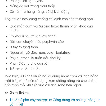
Phì đại tiền liệt tuyến.
Nồng độ kali trong máu thấp.
Có hành vi hung hăng, dễ bị kích động.
Loại thuốc này cũng chống chỉ định cho các trường hợp:
Quá mẫn cảm với Sulpirid hoặc thành phần khác của
thuốc.
Có khối u phụ thuộc Prolactin.
Rối loạn chuyển hóa porphyrin cấp.
U tủy thượng thận.
Người bị ngộ độc rượu, opiat, barbiturat.
Phụ nữ trong 16 tuần đầu thai kỳ.
Phụ nữ đang cho con bú.
Trẻ em dưới 14 tuổi.
Đặc biệt, Sulpiride khiến người dùng nhạy cảm với ánh nắng
mặt trời, vì thế nên sử dụng kem chống nắng và che chắn
cẩn thận mỗi khi tiếp xúc với ánh sáng bên ngoài.
>> Xem thêm:
Thuốc Alpha chymotrypsin: Công dụng và những thông tin
cần thiết