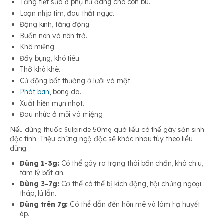
Tăng tiết sữa ở phụ nữ đang cho con bú.
Loạn nhịp tim, đau thắt ngực.
Động kinh, tăng động
Buồn nôn và nôn trớ.
Khô miệng.
Đầy bụng, khó tiêu.
Thở khò khè.
Cử động bất thường ở lưỡi và mặt.
Phát ban
, bong da.
Xuất hiện mụn nhọt.
Đau nhức ở môi và miệng
Nếu dùng thuốc Sulpiride 50mg quá liều có thể gây sản sinh
độc tính. Triệu chứng ngộ độc sẽ khác nhau tùy theo liều
dùng:
Dùng 1-3g:
Có thể gây ra trạng thái bồn chồn, khó chịu,
tâm lý bất an.
Dùng 3-7g:
Cơ thể có thể bị kích động, hội chứng ngoại
tháp, lú lẫn.
Dùng trên 7g:
Có thể dẫn đến hôn mê và làm hạ huyết
áp.