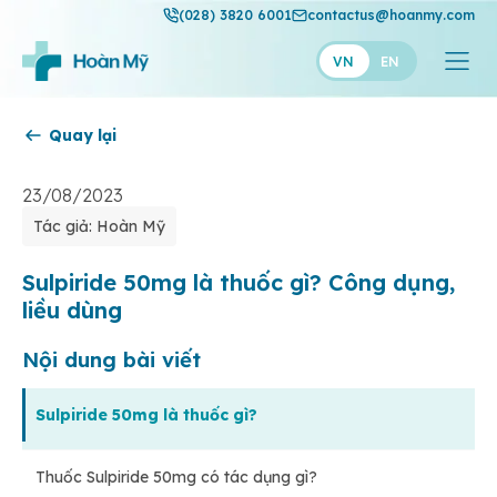
(028) 3820 6001
contactus@hoanmy.com
VN
EN
Quay lại
Hoàn Mỹ
Hoàn Mỹ Gold
23/08/2023
Tác giả: Hoàn Mỹ
Hạnh Phúc
Thuận Mỹ
Sulpiride 50mg là thuốc gì? Công dụng,
liều dùng
Nội dung bài viết
Sulpiride 50mg là thuốc gì?
Thuốc Sulpiride 50mg có tác dụng gì?